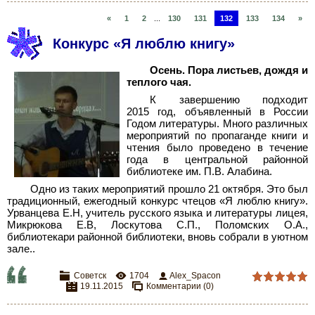
«
1
2
...
130
131
132
133
134
»
Конкурс «Я люблю книгу»
Осень. Пора листьев, дождя и
теплого чая.
К завершению подходит
2015 год, объявленный в России
Годом литературы. Много различных
мероприятий по пропаганде книги и
чтения было проведено в течение
года в центральной районной
библиотеке им. П.В. Алабина.
Одно из таких мероприятий прошло 21 октября. Это был
традиционный, ежегодный конкурс чтецов «Я люблю книгу».
Урванцева Е.Н, учитель русского языка и литературы лицея,
Микрюкова Е.В, Лоскутова С.П., Поломских О.А.,
библиотекари районной библиотеки, вновь собрали в уютном
зале..
Советск
1704
Alex_Spacon
19.11.2015
Комментарии (0)