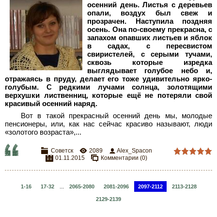
осенний день. Листья с деревьев
опали, воздух был свеж и
прозрачен. Наступила поздняя
осень. Она по-своему прекрасна, с
запахом опавших листьев и яблок
в садах, с пересвистом
свиристелей, с серыми тучами,
сквозь которые изредка
выглядывает голубое небо и,
отражаясь в пруду, делает его тоже удивительно ярко-
голубым. С редкими лучами солнца, золотящими
верхушки лиственниц, которые ещё не потеряли свой
красивый осенний наряд.
Вот в такой прекрасный осенний день мы, молодые
пенсионеры, или, как нас сейчас красиво называют, люди
«золотого возраста»,...
Советск
2089
Alex_Spacon
01.11.2015
Комментарии (0)
1-16
17-32
...
2065-2080
2081-2096
2097-2112
2113-2128
2129-2139