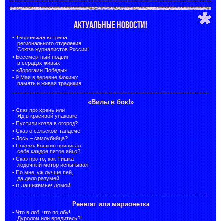
АКТУАЛЬНЫЕ НОВОСТИ!
•
Творческая встреча
регионального отделения
Союза журналистов России!
•
Бессмертный подвиг
в сердцах живых
•
«Дорогами Победы»
•
9 Мая в деревне Фокино:
память и живая традиция
«Вилы в бок!»
•
Сказ про хрень или
Яд в красивой упаковке
•
Пустили козла в огород?
•
Сказ о сельском тандеме
•
Лось – самоубийца?
•
Почему Кошкин приписал
себе каждое пятое яйцо?
•
Сказ про то, как Тишка
лодочный мотор испытывал
•
По мне, уж лучше пей,
да дело разумей
•
В Зашижемье! Домой!
Ренегат или марионетка
•
Что в лоб, что по лбу!
Дуролом или вредитель?!