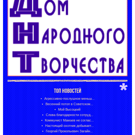
ТОП НОВОСТЕЙ
Агрессивно-послушное меньш...
Весенний потоп в Советском...
Мой Высоцкий
Слова благодарности сотруд...
Коммунист Мамаев не соглас...
Настоящий охотник добывает...
Георгий Прокопьевич Загайн...