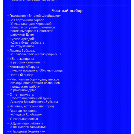
Честный выбор
•
Гражданин «Вятской Швейцарии»
•
Без партийного окраса.
Уникальная для Кировской
области ситуация сложилась
после выборов в Советской
районной Думе
•
Зубков Аркадий:
«Дума будет работать
конструктивно»
•
Лариса Зубкова:
«Я люблю свою малую родину...»
•
«Есть женщины
в русских селеньях...»
•
Кинотеатр «Парус» —
лучший подарок к Юбилею города!
•
Честный выбор
• «Честный выбор» –
депутатское
объединение с таким названием
продолжает работу
в районной думе
•
Отчет депутата
Советской районной думы
Аркадия Михайловича Зубкова
•
Человек, который спас город
•
Главная женщина
«Сладкой Слободы»
•
Уникальная семья
•
В Думе надо работать,
а не «место занимать»!
•
«Народный бюджет» —