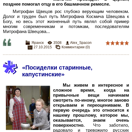
позднее помогал отцу в его башмачном ремесле.
Митрофан Щвецов рос глубоко верующим человеком.
Долог и труден был путь Митрофана Космича Швецова к
Богу, но весь этот жизненный путь являл собой пример
многим современникам и потомкам, последователям
Митрофана Швецова...
Яранск
3508
Alex_Spacon
27.10.2015
Комментарии (0)
«Посиделки старинные,
капустинские»
Мы живем в интересное и
сложное время, когда на
привычные вещи начинаем
смотреть по-иному, многое заново
открываем и переоцениваем. В
первую очередь это относится к
нашему прошлому, которое мы,
оказывается, знаем очень
поверхностно.
Что заботило,
радовало и тревожило русских