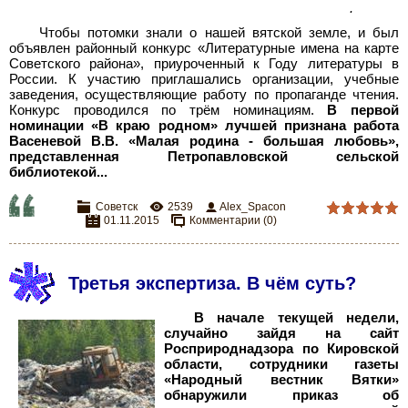
.
Чтобы потомки знали о нашей вятской земле, и был
объявлен районный конкурс «Литературные имена на карте
Советского района», приуроченный к Году литературы в
России. К участию приглашались организации, учебные
заведения, осуществляющие работу по пропаганде чтения.
Конкурс проводился по трём номинациям.
В первой
номинации «В краю родном» лучшей признана работа
Васеневой
В.В. «Малая родина - большая любовь»,
представленная Петропавловской сельской
библиотекой...
Советск
2539
Alex_Spacon
01.11.2015
Комментарии (0)
Третья экспертиза. В чём суть?
В начале текущей недели,
случайно зайдя на сайт
Росприроднадзора по Кировской
области, сотрудники газеты
«Народный вестник Вятки»
обнаружили приказ об