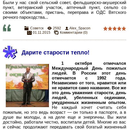
Были у нас свой сельский совет, фельдшерско-акушерский
пункт, ветеранский участок, аптечный пункт, сельпо со
своими объектами, пристань, переправа и ОДС Вятского
речного пароходства...
Советск
2592
Alex_Spacon
01.11.2015
Комментарии (0)
Дарите старости тепло!
1 октября отмечался
Международный День пожилых
людей. В России этот день
отмечается с 1992 года.
Независимо от того, нравится или
не нравится само название. Все же
это день уважения старости, день
людей, убеленных сединами,
умудренных жизненным опытом.
Не каждый хочет считать себя
пожилым, но это ведь возраст — он только в паспорте, а в
душе вы молоды, а на деле еще и энергичны. Вы жили
достойно, работали честно, воспитали детей. Многие из вас
и сейчас продолжают передавать свой богатый жизненный