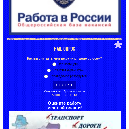
НАШ ОПРОС
Как вы считаете, чем закончится дело с лосем?
Всё «замнут»
Назначат «крайнего»
Справедливо разберутся
Результаты
|
Архив опросов
Всего ответов:
56
Оцените работу
местной власти!