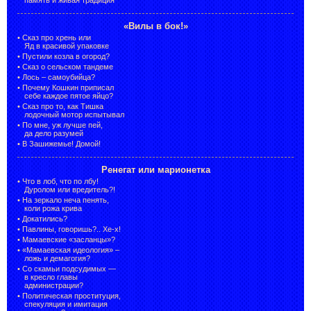
«Вилы в бок!»
•
Сказ про хрень или
Яд в красивой упаковке
•
Пустили козла в огород?
•
Сказ о сельском тандеме
•
Лось – самоубийца?
•
Почему Кошкин приписал
себе каждое пятое яйцо?
•
Сказ про то, как Тишка
лодочный мотор испытывал
•
По мне, уж лучше пей,
да дело разумей
•
В Зашижемье! Домой!
Ренегат или марионетка
•
Что в лоб, что по лбу!
Дуролом или вредитель?!
•
На зеркало неча пенять,
коли рожа крива
•
Докатились?
•
Павлины, говоришь?.. Хе-х!
•
Мамаевские «засланцы»?
•
«Мамаевская идеология» –
ложь и демагогия?
•
Со скамьи подсудимых —
в кресло главы
администрации?
•
Политическая проституция,
спекуляция и имитация