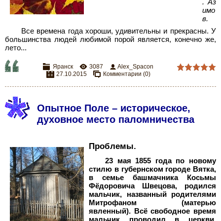
. Аз
имо
в.
Все времена года хороши, удивительны и прекрасны. У
большинства людей любимой порой является, конечно же,
лето.
..
Яранск
3087
Alex_Spacon
27.10.2015
Комментарии (0)
Опытное Поле – историческое,
духовное место паломничества
Проблемы.
23 мая 1855 года по новому
стилю в губернском городе Вятка,
в семье башмачника Косьмы
Фёдоровича Швецова, родился
мальчик, названный родителями
Митрофаном (матерью
явленный). Всё свободное время
мальчик проводил в церкви,