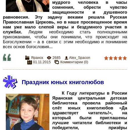
мудрого человека в часы
сомнения, обрести чувство
защищенности и душевного
равновесия. Эту задачу веками решала Русская
Православная Церковь, но в наше просвещенное время
нам уже мало слепой веры и бездумного участия в
службах.
Людям необходимо стать полноценными
прихожанами, чтобы они понимали, что происходит на
Богослужении – а в связи с этим необходимо и понимание
всех основ богословия...
Яранск
2685
Alex_Spacon
01.11.2015
Комментарии (0)
Праздник юных книголюбов
К Году литературы в России
Яранская центральная детская
библиотека провела районный
слёт юных книголюбов «Да
здравствует читатель!», на
который были приглашены
лучшие читатели библиотеки и
победители, призёры