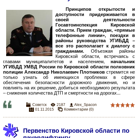
Принципов открытости и
доступности придерживается в
своей деятельности
Госавтоинспекция Кировской
области. Прием граждан, «прямые
телефонные линии», поездки в
районы руководства УГИБДД –
все это располагает к диалогу с
гражданами.
Объезжая районы
Кировской области, встречаясь с
главами муниципалитетов и населением,
начальник
УГИБДД УМВД России по Кировской области полковник
полиции Александр Николаевич Плотников
стремится не
только узнать об имеющихся проблемах в сфере
обеспечения безопасности дорожного движения, но и
повлиять на их решение, добиться необходимого результата
– снижения количества ДТП и смертности на дорогах.
..
Советск
2187
Alex_Spacon
01.11.2015
Комментарии (0)
Первенство Кировской области по
пауэрлифтингу