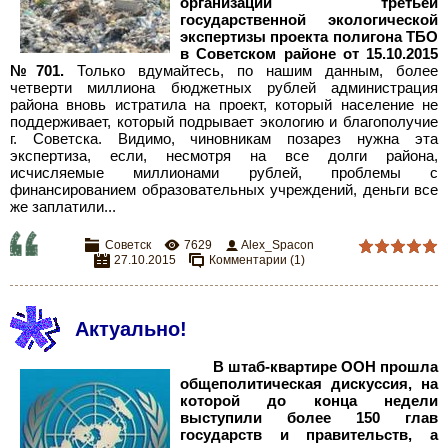
организации третьей
государственной экологической
экспертизы проекта полигона ТБО
в Советском районе от 15.10.2015
№701.
Только вдумайтесь, по нашим данным, более
четверти миллиона бюджетных рублей администрация
района вновь истратила на проект, который население не
поддерживает, который подрывает экологию и благополучие
г. Советска. Видимо, чиновникам позарез нужна эта
экспертиза, если, несмотря на все долги района,
исчисляемые миллионами рублей, проблемы с
финансированием образовательных учреждений, деньги все
же заплатили.
..
Советск
7629
Alex_Spacon
27.10.2015
Комментарии (1)
Актуально!
В штаб-квартире ООН прошла
общеполитическая дискуссия, на
которой до конца недели
выступили более 150 глав
государств и правительств, а