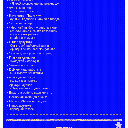
«Я люблю свою малую родину...»
•
«Есть женщины
в русских селеньях...»
•
Кинотеатр «Парус» —
лучший подарок к Юбилею города!
•
Честный выбор
• «Честный выбор» –
депутатское
объединение с таким названием
продолжает работу
в районной думе
•
Отчет депутата
Советской районной думы
Аркадия Михайловича Зубкова
•
Человек, который спас город
•
Главная женщина
«Сладкой Слободы»
•
Уникальная семья
•
В Думе надо работать,
а не «место занимать»!
•
«Народный бюджет» —
польза для народа
•
Аркадий Зубков:
«Энергия — это действие!»
•
Власть в районе надо менять!
•
Пожарная команда в Коже
•
Митинг «За чистую воду»
•
Народ доверяет
народной газете!