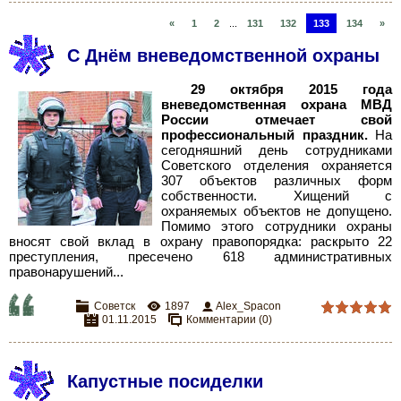
«
1
2
...
131
132
133
134
»
С Днём вневедомственной охраны
29 октября 2015 года
вневедомственная охрана МВД
России отмечает свой
профессиональный праздник.
На
сегодняшний день сотрудниками
Советского отделения охраняется
307 объектов различных форм
собственности. Хищений с
охраняемых объектов не допущено.
Помимо этого сотрудники охраны
вносят свой вклад в охрану правопорядка: раскрыто 22
преступления, пресечено 618 административных
правонарушений.
..
Советск
1897
Alex_Spacon
01.11.2015
Комментарии (0)
Капустные посиделки