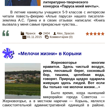
литературно-творческого
конкурса «Паруса моей мечты».
В летние каникулы учащиеся 5-9 классов с интересом
читали повесть-феерию «Алые паруса» нашего писателя-
земляка А.С. Грина и в своих отзывах написали: «Книга
вызвала у меня самые прекрасные чувства...
Яранск
2404
Alex_Spacon
01.11.2015
Комментарии (0)
«Мелочи жизни» в Корыни
Жерновогорье многим
нравится. Здесь чистый воздух,
река, песчаный берег, сосновый
бор, тишина, целебная вода,
говорят. Природа щедро одарила
живущих здесь людей. Вот если
бы только «не мелочи жизни…»
Было время, когда нынешний
микрорайон города Советска —
Жерновогорье, а в местном наречии — Корынь, являлся
самостоятельной административной единицей в районе.