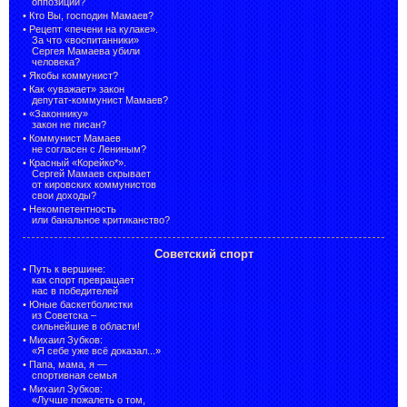
оппозиции?
•
Кто Вы, господин Мамаев?
•
Рецепт «печени на кулаке».
За что «воспитанники»
Сергея Мамаева убили
человека?
•
Якобы коммунист?
•
Как «уважает» закон
депутат-коммунист Мамаев?
•
«Законнику»
закон не писан?
•
Коммунист Мамаев
не согласен с Лениным?
•
Красный «Корейко*».
Сергей Мамаев скрывает
от кировских коммунистов
свои доходы?
•
Некомпетентность
или банальное критиканство?
Советский спорт
•
Путь к вершине:
как спорт превращает
нас в победителей
•
Юные баскетболистки
из Советска –
сильнейшие в области!
•
Михаил Зубков:
«Я себе уже всё доказал...»
•
Папа, мама, я —
спортивная семья
•
Михаил Зубков:
«Лучше пожалеть о том,