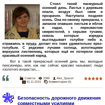
Стоял тихий пасмурный
осенний день. Листья с деревьев
опали, воздух был свеж и
прозрачен. Наступила поздняя
осень. Она по-своему прекрасна, с
запахом опавших листьев и яблок
в садах, с пересвистом
свиристелей, с серыми тучами,
сквозь которые изредка
выглядывает голубое небо и,
отражаясь в пруду, делает его тоже удивительно ярко-
голубым. С редкими лучами солнца, золотящими
верхушки лиственниц, которые ещё не потеряли свой
красивый осенний наряд.
Вот в такой прекрасный осенний день мы, молодые
пенсионеры, или, как нас сейчас красиво называют, люди
«золотого возраста»,...
Советск
2089
Alex_Spacon
01.11.2015
Комментарии (0)
Безопасность дорожного движения
совместными усилиями