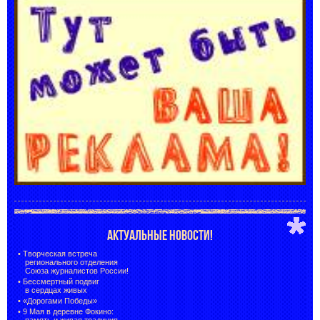
АКТУАЛЬНЫЕ НОВОСТИ!
•
Творческая встреча
регионального отделения
Союза журналистов России!
•
Бессмертный подвиг
в сердцах живых
•
«Дорогами Победы»
•
9 Мая в деревне Фокино:
память и живая традиция