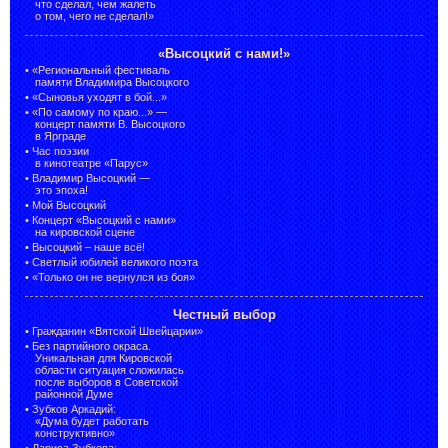
что сделал, чем жалеть
о том, чего не сделал!»
«Высоцкий с нами!»
•
«Региональный фестиваль
памяти Владимира Высоцкого
•
«Сыновья уходят в бой...»
•
«По самому по краю...» —
концерт памяти В. Высоцкого
в Ярграде
•
Час поэзии
в кинотеатре «Парус»
•
Владимир Высоцкий —
это эпоха!
•
Мой Высоцкий
•
Концерт «Высоцкий с нами»
на кировской сцене
•
Высоцкий – наше всё!
•
Светлый юбилей великого поэта
•
«Только он не вернулся из боя»
Честный выбор
•
Гражданин «Вятской Швейцарии»
•
Без партийного окраса.
Уникальная для Кировской
области ситуация сложилась
после выборов в Советской
районной Думе
•
Зубков Аркадий:
«Дума будет работать
конструктивно»
•
Лариса Зубкова: