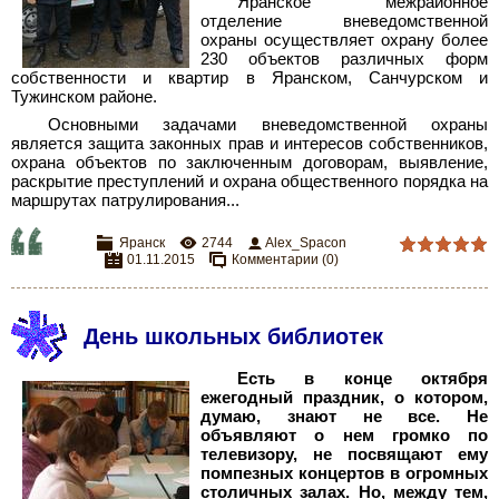
Яранское межрайонное
отделение вневедомственной
охраны осуществляет охрану более
230
объектов различных форм
собственности и квартир в Яранском, Санчурском и
Тужинском районе.
Основными задачами вневедомственной охраны
является защита законных прав и интересов собственников,
охрана объектов по заключенным договорам, выявление,
раскрытие преступлений и охрана общественного порядка на
маршрутах патрулирования...
Яранск
2744
Alex_Spacon
01.11.2015
Комментарии (0)
День школьных библиотек
Есть в конце октября
ежегодный праздник, о котором,
думаю, знают не все. Не
объявляют о нем громко по
телевизору, не посвящают ему
помпезных концертов в огромных
столичных залах. Но, между тем,