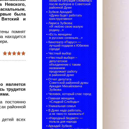
области ситуация сложилась
а Невского,
после выборов в Советской
районной Думе
пасхальным.
•
Зубков Аркадий:
первые была
«Дума будет работать
 Вятский и
конструктивно»
•
Лариса Зубкова:
«Я люблю свою малую
родину...»
тены помнят
•
«Есть женщины
на находится
в русских селеньях...»
ери.
•
Кинотеатр «Парус» —
лучший подарок к Юбилею
города!
•
Честный выбор
• «Честный выбор» –
депутатское
объединение с таким
названием
продолжает работу
в районной думе
•
Отчет депутата
Советской районной думы
но является
Аркадия Михайловича
есь трудится
Зубкова
ями.
•
Человек, который спас город
•
Главная женщина
а постоянно
«Сладкой Слободы»
•
Уникальная семья
сах районной
•
В Думе надо работать,
а не «место занимать»!
•
«Народный бюджет» —
 детей всех
польза для народа
•
Аркадий Зубков: