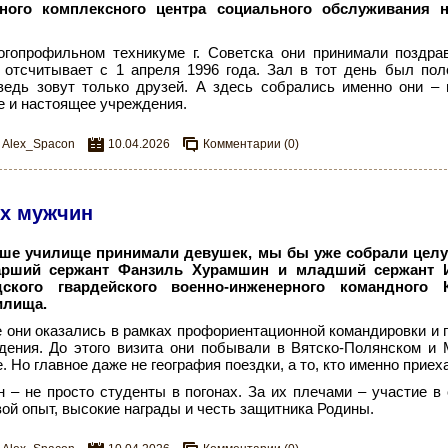
ного комплексного центра социального обслуживания 
огопрофильном техникуме г. Советска они принимали поздра
 отсчитывает с 1 апреля 1996 года. Зал в тот день был пол
ведь зовут только друзей. А здесь собрались именно они – 
 и настоящее учреждения.
Alex_Spacon
10.04.2026
Комментарии (0)
х мужчин
аше училище принимали девушек, мы бы уже собрали целую
арший сержант Фанзиль Хурамшин и младший сержант И
ского гвардейского военно-инженерного командного К
илища.
 они оказались в рамках профориентационной командировки и 
дения. До этого визита они побывали в Вятско-Полянском 
. Но главное даже не география поездки, а то, кто именно приех
 – не просто студенты в погонах. За их плечами – участие в
вой опыт, высокие награды и честь защитника Родины.