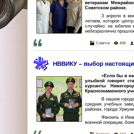
ветеранам Межрайон
Советском районе.
3 апреля в мн
летием, которое центр
случайно: на юбилеи 
небезразлично прошлое
Советск
406
НВВИКУ – выбор настоящи
«Если бы в н
улыбкой говорят ст
курсанты Нижегород
Краснознаменного уч
В нашем городе
средних учебных заве
районах, городе Уржуме
Фанзиль и Иван
военной операции, бое