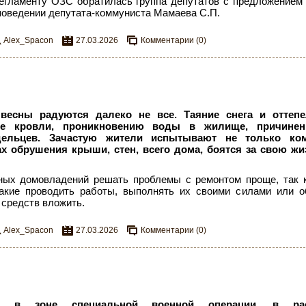
регламенту ОЗС обратилась группа депутатов с предложением
поведении депутата-коммуниста Мамаева С.П.
Alex_Spacon
27.03.2026
Комментарии (0)
весны радуются далеко не все. Таяние снега и оттеп
ке кровли, проникновению воды в жилище, причине
дельцев. Зачастую жители испытывают не только ко
ах обрушения крыши, стен, всего дома, боятся за свою жи
ных домовладений решать проблемы с ремонтом проще, так 
какие проводить работы, выполнять их своими силами или 
 средств вложить.
Alex_Spacon
27.03.2026
Комментарии (0)
д в зоне специальной военной операции, в рас