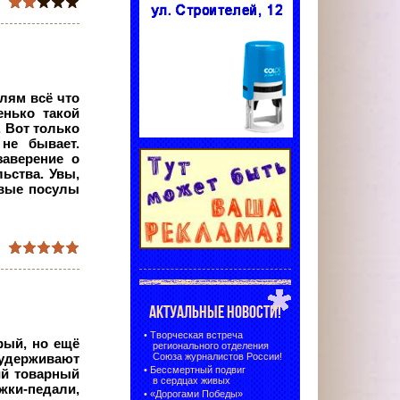
лям всё что
енько такой
 Вот только
не бывает.
заверение о
льства. Увы,
евые посулы
АКТУАЛЬНЫЕ НОВОСТИ!
•
Творческая встреча
рый, но ещё
регионального отделения
Союза журналистов России!
 удерживают
•
Бессмертный подвиг
ий товарный
в сердцах живых
жки-педали,
•
«Дорогами Победы»