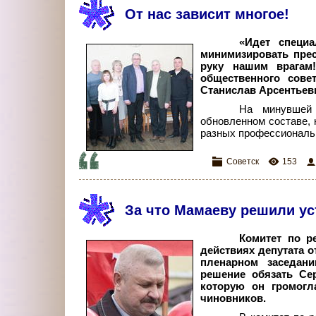
От нас зависит многое!
«Идет специ
минимизировать прес
руку нашим врагам
общественного сове
Станислав Арсентьев
На минувшей 
обновленном составе, 
разных профессиональн
Советск
153
За что Мамаеву решили ус
Комитет по р
действиях депутата 
пленарном заседан
решение обязать Се
которую он громогл
чиновников.