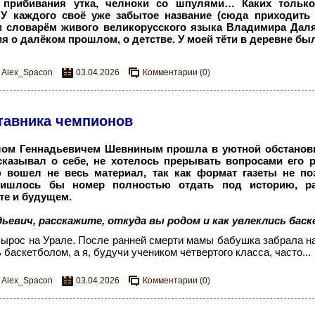
прибивания утка, челноки со шпулями… Каких только
 У каждого своё уже забытое название (сюда приходить
м словарём живого великорусского языка Владимира Даля
 о далёком прошлом, о детстве. У моей тёти в деревне был
Alex_Spacon
03.04.2026
Комментарии (0)
ставника чемпионов
лом Геннадьевичем Шевниным прошла в уютной обстанов
сказывал о себе, не хотелось прерывать вопросами его ра
 вошел не весь материал, так как формат газеты не по
ришлось бы номер полностью отдать под историю, ра
рте и будущем.
дьевич, расскажите, откуда вы родом и как увлеклись бас
вырос на Урале. После ранней смерти мамы бабушка забрала на
баскетболом, а я, будучи учеником четвертого класса, часто...
Alex_Spacon
03.04.2026
Комментарии (0)