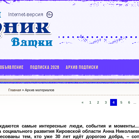
 ОБЪЯВЛЕНИЕ
ПОДПИСКА 2026
АРХИВ ПОДПИСКИ
Главная
»
Архив материалов
«
1
2
3
4
5
6
...
ждаются самые интересные люди, события и моменты...
а социального развития Кировской области Анна Николаев
есованы тем, кто уже 30 лет идёт дорогою добра, – со