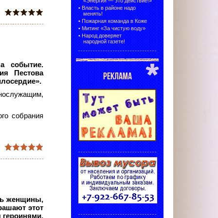
«Энергия — это действие!»
•
Власть в районе надо
менять!
•
Пожарная команда в Коже
•
Митинг «За чистую воду»
•
Народ доверяет
народной газете!
а событие.
ия Пестова
РЕКЛАМА
илосердие».
нослужащим,
ого собрания
сть женщины,
рашают этот
я героинями,