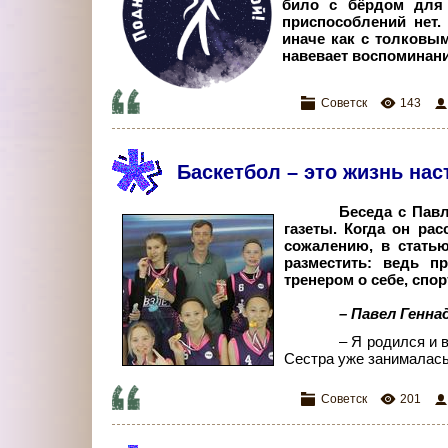
било с бёрдом для 
приспособлений нет.
иначе как с толковы
навевает воспоминания
Советск
143
Баскетбол – это жизнь на
Беседа с Пав
газеты. Когда он рас
сожалению, в статью
разместить: ведь п
тренером о себе, спо
– Павел Генна
– Я родился и 
Сестра уже занималась 
Советск
201