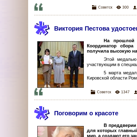
Советск
300
Виктория Пестова удосто
На прошлой 
Координатор сбора
получила высокую на
Этой медалью
участвующим в специал
5 марта медал
Кировской области Ром
Советск
1347
Поговорим о красоте
В преддверии 
для которых главный
мир, а создают его з