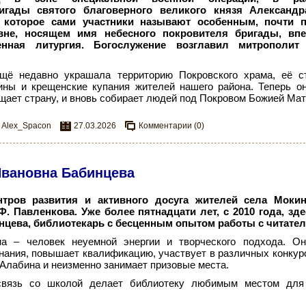
игады святого благоверного великого князя Александр
 которое сами участники называют особенным, почти 
овне, носящем имя небесного покровителя бригады, в
енная литургия. Богослужение возглавил митрополит
щё недавно украшала территорию Покровского храма, её с
ины и крещенские купания жителей нашего района. Теперь о
ищает страну, и вновь собирает людей под Покровом Божией Мат
Alex_Spacon
27.03.2026
Комментарии (0)
Ивановна Бабинцева
тров развития и активного досуга жителей села Моки
. Павленкова. Уже более пятнадцати лет, с 2010 года, зд
нцева, библиотекарь с бесценным опытом работы с читател
а – человек неуемной энергии и творческого подхода. Он
нания, повышает квалификацию, участвует в различных конкур
 Алабина и неизменно занимает призовые места.
вязь со школой делает библиотеку любимым местом для