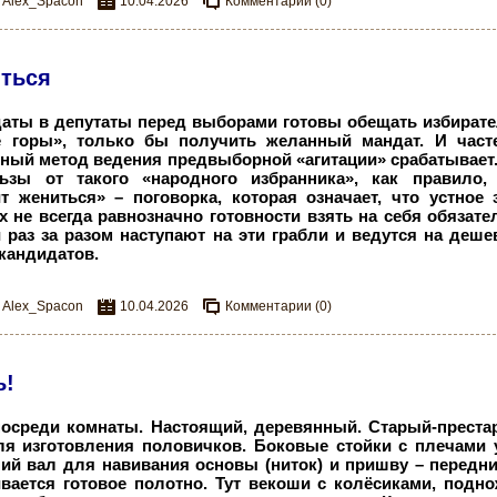
Alex_Spacon
10.04.2026
Комментарии (0)
иться
аты в депутаты перед выборами готовы обещать избирате
е горы», только бы получить желанный мандат. И част
ный метод ведения предвыборной «агитации» срабатывает.
зы от такого «народного избранника», как правило, 
т жениться» – поговорка, которая означает, что устное 
 не всегда равнозначно готовности взять на себя обязате
 раз за разом наступают на эти грабли и ведутся на деш
кандидатов.
Alex_Spacon
10.04.2026
Комментарии (0)
ь!
посреди комнаты. Настоящий, деревянный. Старый-преста
я изготовления половичков. Боковые стойки с плечами
ний вал для навивания основы (ниток) и пришву – передн
вается готовое полотно. Тут векоши с колёсиками, подно