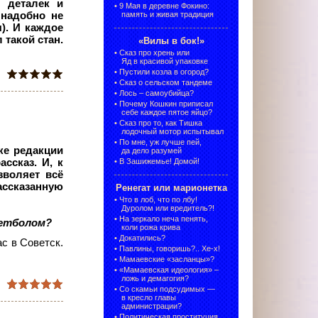
 деталек и
•
9 Мая в деревне Фокино:
 надобно не
память и живая традиция
). И каждое
 такой стан.
«Вилы в бок!»
•
Сказ про хрень или
Яд в красивой упаковке
•
Пустили козла в огород?
•
Сказ о сельском тандеме
•
Лось – самоубийца?
•
Почему Кошкин приписал
себе каждое пятое яйцо?
•
Сказ про то, как Тишка
лодочный мотор испытывал
•
По мне, уж лучше пей,
ке редакции
да дело разумей
ссказ. И, к
•
В Зашижемье! Домой!
зволяет всё
ссказанную
Ренегат или марионетка
•
Что в лоб, что по лбу!
Дуролом или вредитель?!
•
На зеркало неча пенять,
кетболом?
коли рожа крива
•
Докатились?
с в Советск.
•
Павлины, говоришь?.. Хе-х!
•
Мамаевские «засланцы»?
•
«Мамаевская идеология» –
ложь и демагогия?
•
Со скамьи подсудимых —
в кресло главы
администрации?
•
Политическая проституция,