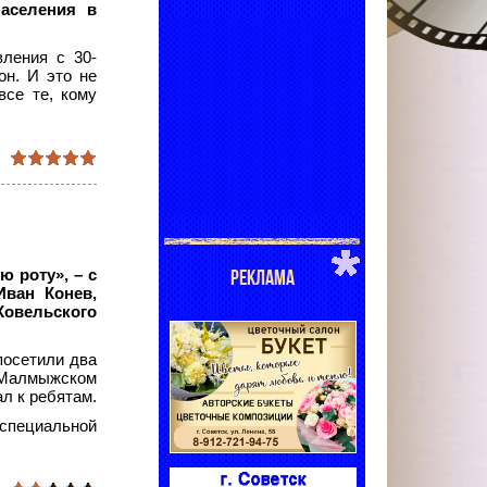
населения в
вления с 30-
он. И это не
все те, кому
РЕКЛАМА
 роту», – с
ван Конев,
овельского
посетили два
и Малмыжском
ал к ребятам.
 специальной