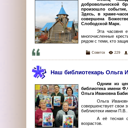
добровольческой бр
произошло событие,
Здесь, в храме-час
совершена Божеств
Слободской Марк.
Эта часовня е
многочисленные крест
рядом с теми, кто защ
Советск
229
Наш библиотекарь Ольга 
Одним из цен
библиотека имени Ф.Ф
Ольга Ивановна Баби
Ольга Ивановн
совершенствует свои з
библиотеки имени П.В.
А е
ё
тесная с
возрастов.