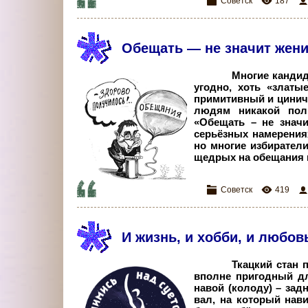
Советск
187
Обещать — не значит жен
Многие кандид
угодно, хоть «златы
примитивный и цинич
людям никакой поль
«Обещать – не значи
серьёзных намерениях
но многие избиратели
щедрых на обещания 
Советск
419
И жизнь, и хобби, и любов
Ткацкий стан 
вполне пригодный дл
навой (колоду) – зад
вал, на который нави