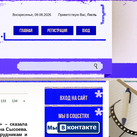
Воскресенье, 09.08.2026
Приветствую Вас
,
Гость
ГЛАВНАЯ
РЕГИСТРАЦИЯ
ВХОД
ВХОД НА САЙТ
133
134
»
МЫ В СОЦСЕТЯХ
» – сказала
на Сысоева.
трудникам и