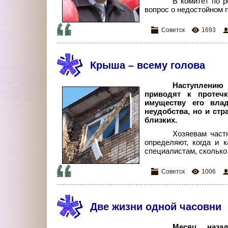
В комитет по 
вопрос о недостойном 
Советск
1693
Крыша – всему голова
Наступлению 
приводят к протеч
имуществу его вла
неудобства, но и стр
близких.
Хозяевам част
определяют, когда и 
специалистам, сколько
Советск
1006
Две жизни одной часовни
Месяц наза