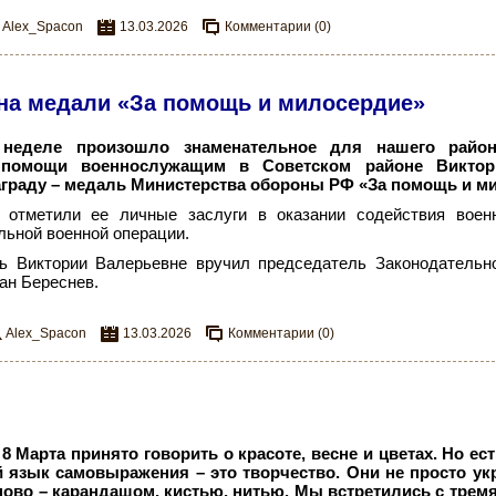
Alex_Spacon
13.03.2026
Комментарии (0)
ена медали «За помощь и милосердие»
неделе произошло знаменательное для нашего район
 помощи военнослужащим в Советском районе Виктор
граду
– медаль Министерства обороны РФ «За помощь и м
 отметили ее личные заслуги в оказании содействия воен
ьной военной операции.
ь Виктории Валерьевне вручил председатель Законодательн
ан Береснев.
Alex_Spacon
13.03.2026
Комментарии (0)
8 Марта принято говорить о красоте, весне и цветах. Но е
 язык самовыражения – это творчество. Они не просто ук
аново – карандашом, кистью, нитью. Мы встретились с трем