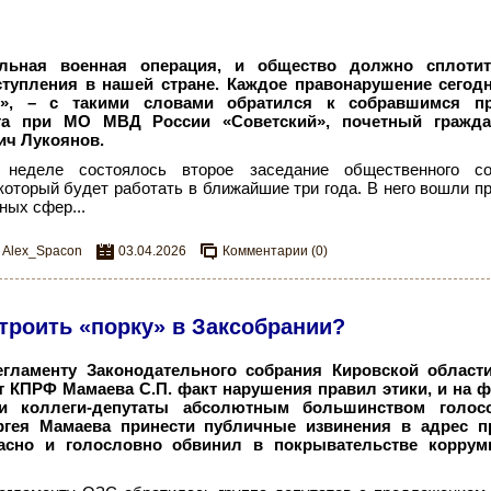
альная военная операция, и общество должно сплотит
тупления в нашей стране. Каждое правонарушение сегодн
!», – с такими словами обратился к собравшимся пр
та при МО МВД России «Советский», почетный гражда
ич Лукоянов.
неделе состоялось второе заседание общественного с
который будет работать в ближайшие три года. В него вошли п
ых сфер...
Alex_Spacon
03.04.2026
Комментарии (0)
троить «порку» в Заксобрании?
егламенту Законодательного собрания Кировской област
от КПРФ Мамаева С.П. факт нарушения правил этики, и на 
ии коллеги-депутаты абсолютным большинством голос
ргея Мамаева принести публичные извинения в адрес п
асно и голословно обвинил в покрывательстве коррум