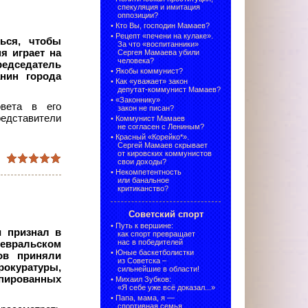
спекуляция и имитация
оппозиции?
•
Кто Вы, господин Мамаев?
•
Рецепт «печени на кулаке».
ься, чтобы
За что «воспитанники»
я играет на
Сергея Мамаева убили
человека?
едседатель
•
Якобы коммунист?
нин города
•
Как «уважает» закон
депутат-коммунист Мамаев?
•
«Законнику»
овета в его
закон не писан?
редставители
•
Коммунист Мамаев
не согласен с Лениным?
•
Красный «Корейко*».
Сергей Мамаев скрывает
от кировских коммунистов
свои доходы?
•
Некомпетентность
или банальное
критиканство?
Советский спорт
•
Путь к вершине:
и признал в
как спорт превращает
нас в победителей
февральском
•
Юные баскетболистки
ов приняли
из Советска –
рокуратуры,
сильнейшие в области!
пированных
•
Михаил Зубков:
«Я себе уже всё доказал...»
•
Папа, мама, я —
спортивная семья