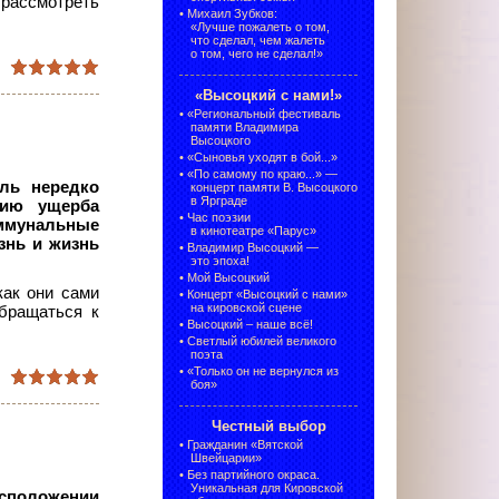
 рассмотреть
•
Михаил Зубков:
«Лучше пожалеть о том,
что сделал, чем жалеть
о том, чего не сделал!»
«Высоцкий с нами!»
•
«Региональный фестиваль
памяти Владимира
Высоцкого
•
«Сыновья уходят в бой...»
•
«По самому по краю...» —
ель нередко
концерт памяти В. Высоцкого
в Ярграде
нию ущерба
•
Час поэзии
ммунальные
в кинотеатре «Парус»
знь и жизнь
•
Владимир Высоцкий —
это эпоха!
•
Мой Высоцкий
как они сами
•
Концерт «Высоцкий с нами»
на кировской сцене
обращаться к
•
Высоцкий – наше всё!
•
Светлый юбилей великого
поэта
•
«Только он не вернулся из
боя»
Честный выбор
•
Гражданин «Вятской
Швейцарии»
•
Без партийного окраса.
Уникальная для Кировской
положении