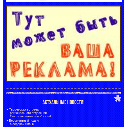
АКТУАЛЬНЫЕ НОВОСТИ!
•
Творческая встреча
регионального отделения
Союза журналистов России!
•
Бессмертный подвиг
в сердцах живых