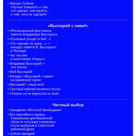
•
Михаил Зубков:
«Лучше пожалеть о том,
что сделал, чем жалеть
о том, чего не сделал!»
«Высоцкий с нами!»
•
«Региональный фестиваль
памяти Владимира Высоцкого
•
«Сыновья уходят в бой...»
•
«По самому по краю...» —
концерт памяти В. Высоцкого
в Ярграде
•
Час поэзии
в кинотеатре «Парус»
•
Владимир Высоцкий —
это эпоха!
•
Мой Высоцкий
•
Концерт «Высоцкий с нами»
на кировской сцене
•
Высоцкий – наше всё!
•
Светлый юбилей великого поэта
•
«Только он не вернулся из боя»
Честный выбор
•
Гражданин «Вятской Швейцарии»
•
Без партийного окраса.
Уникальная для Кировской
области ситуация сложилась
после выборов в Советской
районной Думе
•
Зубков Аркадий: