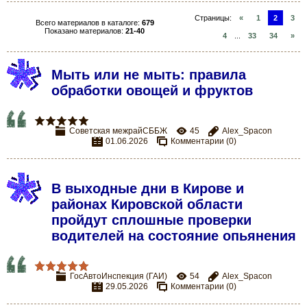
Страницы
:
«
1
2
3
Всего материалов в каталоге
:
679
Показано материалов
:
21-40
4
...
33
34
»
Мыть или не мыть: правила
обработки овощей и фруктов
Советская межрайСББЖ
45
Alex_Spacon
01.06.2026
Комментарии (0)
В выходные дни в Кирове и
районах Кировской области
пройдут сплошные проверки
водителей на состояние опьянения
ГосАвтоИнспекция (ГАИ)
54
Alex_Spacon
29.05.2026
Комментарии (0)