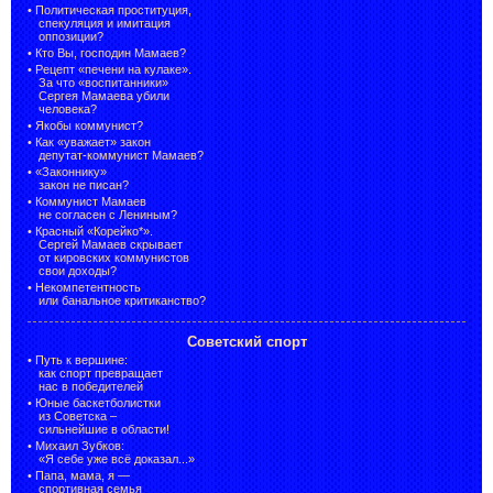
•
Политическая проституция,
спекуляция и имитация
оппозиции?
•
Кто Вы, господин Мамаев?
•
Рецепт «печени на кулаке».
За что «воспитанники»
Сергея Мамаева убили
человека?
•
Якобы коммунист?
•
Как «уважает» закон
депутат-коммунист Мамаев?
•
«Законнику»
закон не писан?
•
Коммунист Мамаев
не согласен с Лениным?
•
Красный «Корейко*».
Сергей Мамаев скрывает
от кировских коммунистов
свои доходы?
•
Некомпетентность
или банальное критиканство?
Советский спорт
•
Путь к вершине:
как спорт превращает
нас в победителей
•
Юные баскетболистки
из Советска –
сильнейшие в области!
•
Михаил Зубков:
«Я себе уже всё доказал...»
•
Папа, мама, я —
спортивная семья