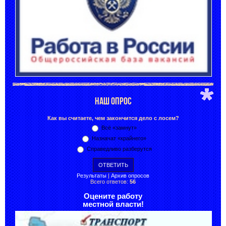
НАШ ОПРОС
Как вы считаете, чем закончится дело с лосем?
Всё «замнут»
Назначат «крайнего»
Справедливо разберутся
Результаты
|
Архив опросов
Всего ответов:
56
Оцените работу
местной власти!