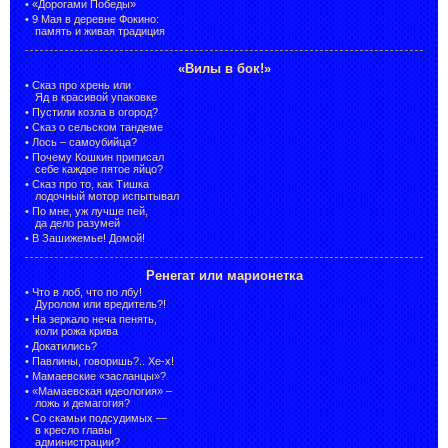
•
«Дорогами Победы»
•
9 Мая в деревне Фокино:
память и живая традиция
«Вилы в бок!»
•
Сказ про хрень или
Яд в красивой упаковке
•
Пустили козла в огород?
•
Сказ о сельском тандеме
•
Лось – самоубийца?
•
Почему Кошкин приписал
себе каждое пятое яйцо?
•
Сказ про то, как Тишка
лодочный мотор испытывал
•
По мне, уж лучше пей,
да дело разумей
•
В Зашижемье! Домой!
Ренегат или марионетка
•
Что в лоб, что по лбу!
Дуролом или вредитель?!
•
На зеркало неча пенять,
коли рожа крива
•
Докатились?
•
Павлины, говоришь?.. Хе-х!
•
Мамаевские «засланцы»?
•
«Мамаевская идеология» –
ложь и демагогия?
•
Со скамьи подсудимых —
в кресло главы
администрации?