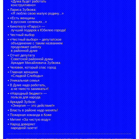
«Дума будет работать
конструктивно»
•
Лариса Зубкова:
«Я люблю свою малую родину...»
•
«Есть женщины
в русских селеньях...»
•
Кинотеатр «Парус» —
лучший подарок к Юбилею города!
•
Честный выбор
• «Честный выбор» –
депутатское
объединение с таким названием
продолжает работу
в районной думе
•
Отчет депутата
Советской районной думы
Аркадия Михайловича Зубкова
•
Человек, который спас город
•
Главная женщина
«Сладкой Слободы»
•
Уникальная семья
•
В Думе надо работать,
а не «место занимать»!
•
«Народный бюджет» —
польза для народа
•
Аркадий Зубков:
«Энергия — это действие!»
•
Власть в районе надо менять!
•
Пожарная команда в Коже
•
Митинг «За чистую воду»
•
Народ доверяет
народной газете!