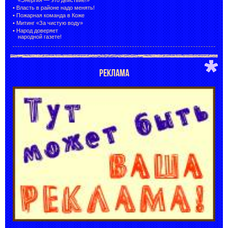
•
Власть в районе надо менять!
•
Пожарная команда в Коже
•
Митинг «За чистую воду»
•
Народ доверяет
народной газете!
РЕКЛАМА