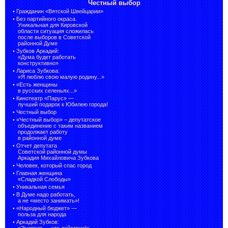
Честный выбор
•
Гражданин «Вятской Швейцарии»
•
Без партийного окраса.
Уникальная для Кировской
области ситуация сложилась
после выборов в Советской
районной Думе
•
Зубков Аркадий:
«Дума будет работать
конструктивно»
•
Лариса Зубкова:
«Я люблю свою малую родину...»
•
«Есть женщины
в русских селеньях...»
•
Кинотеатр «Парус» —
лучший подарок к Юбилею города!
•
Честный выбор
• «Честный выбор» –
депутатское
объединение с таким названием
продолжает работу
в районной думе
•
Отчет депутата
Советской районной думы
Аркадия Михайловича Зубкова
•
Человек, который спас город
•
Главная женщина
«Сладкой Слободы»
•
Уникальная семья
•
В Думе надо работать,
а не «место занимать»!
•
«Народный бюджет» —
польза для народа
•
Аркадий Зубков:
«Энергия — это действие!»