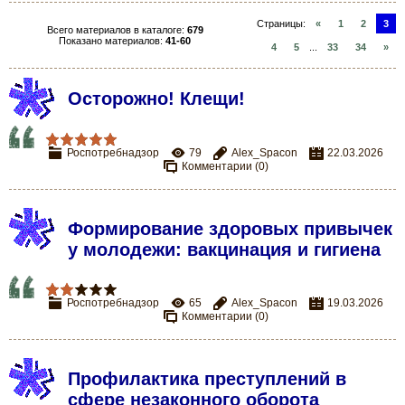
Страницы
:
«
1
2
3
Всего материалов в каталоге
:
679
Показано материалов
:
41-60
4
5
...
33
34
»
Осторожно! Клещи!
Роспотребнадзор
79
Alex_Spacon
22.03.2026
Комментарии (0)
Формирование здоровых привычек
у молодежи: вакцинация и гигиена
Роспотребнадзор
65
Alex_Spacon
19.03.2026
Комментарии (0)
Профилактика преступлений в
сфере незаконного оборота