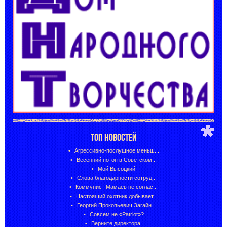
ТОП НОВОСТЕЙ
Агрессивно-послушное меньш...
Весенний потоп в Советском...
Мой Высоцкий
Слова благодарности сотруд...
Коммунист Мамаев не соглас...
Настоящий охотник добывает...
Георгий Прокопьевич Загайн...
Совсем не «Patriot»?
Верните директора!