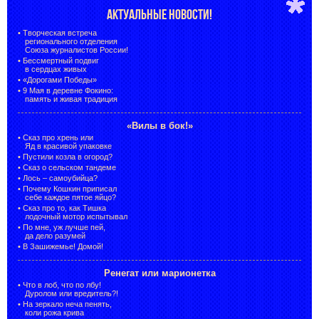
АКТУАЛЬНЫЕ НОВОСТИ!
•
Творческая встреча
регионального отделения
Союза журналистов России!
•
Бессмертный подвиг
в сердцах живых
•
«Дорогами Победы»
•
9 Мая в деревне Фокино:
память и живая традиция
«Вилы в бок!»
•
Сказ про хрень или
Яд в красивой упаковке
•
Пустили козла в огород?
•
Сказ о сельском тандеме
•
Лось – самоубийца?
•
Почему Кошкин приписал
себе каждое пятое яйцо?
•
Сказ про то, как Тишка
лодочный мотор испытывал
•
По мне, уж лучше пей,
да дело разумей
•
В Зашижемье! Домой!
Ренегат или марионетка
•
Что в лоб, что по лбу!
Дуролом или вредитель?!
•
На зеркало неча пенять,
коли рожа крива