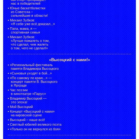
нас в победителей
•
Юные баскетболистки
из Советска –
сильнейшие в области!
•
Михаил Зубков:
«Я себе уже всё доказал...»
•
Папа, мама, я —
спортивная семья
•
Михаил Зубков:
«Лучше пожалеть о том,
что сделал, чем жалеть
о том, чего не сделал!»
«Высоцкий с нами!»
•
«Региональный фестиваль
памяти Владимира Высоцкого
•
«Сыновья уходят в бой...»
•
«По самому по краю...» —
концерт памяти В. Высоцкого
в Ярграде
•
Час поэзии
в кинотеатре «Парус»
•
Владимир Высоцкий —
это эпоха!
•
Мой Высоцкий
•
Концерт «Высоцкий с нами»
на кировской сцене
•
Высоцкий – наше всё!
•
Светлый юбилей великого поэта
•
«Только он не вернулся из боя»