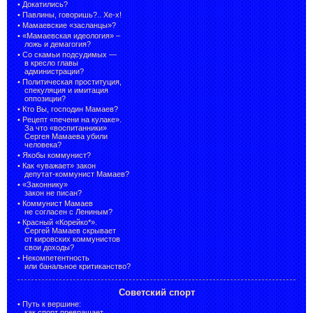
•
Докатились?
•
Павлины, говоришь?.. Хе-х!
•
Мамаевские «засланцы»?
•
«Мамаевская идеология» –
ложь и демагогия?
•
Со скамьи подсудимых —
в кресло главы
администрации?
•
Политическая проституция,
спекуляция и имитация
оппозиции?
•
Кто Вы, господин Мамаев?
•
Рецепт «печени на кулаке».
За что «воспитанники»
Сергея Мамаева убили
человека?
•
Якобы коммунист?
•
Как «уважает» закон
депутат-коммунист Мамаев?
•
«Законнику»
закон не писан?
•
Коммунист Мамаев
не согласен с Лениным?
•
Красный «Корейко*».
Сергей Мамаев скрывает
от кировских коммунистов
свои доходы?
•
Некомпетентность
или банальное критиканство?
Советский спорт
•
Путь к вершине:
как спорт превращает