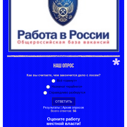
НАШ ОПРОС
Как вы считаете, чем закончится дело с лосем?
Всё «замнут»
Назначат «крайнего»
Справедливо разберутся
Результаты
|
Архив опросов
Всего ответов:
56
Оцените работу
местной власти!