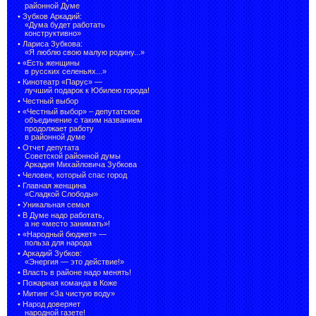
районной Думе
•
Зубков Аркадий:
«Дума будет работать
конструктивно»
•
Лариса Зубкова:
«Я люблю свою малую родину...»
•
«Есть женщины
в русских селеньях...»
•
Кинотеатр «Парус» —
лучший подарок к Юбилею города!
•
Честный выбор
• «Честный выбор» –
депутатское
объединение с таким названием
продолжает работу
в районной думе
•
Отчет депутата
Советской районной думы
Аркадия Михайловича Зубкова
•
Человек, который спас город
•
Главная женщина
«Сладкой Слободы»
•
Уникальная семья
•
В Думе надо работать,
а не «место занимать»!
•
«Народный бюджет» —
польза для народа
•
Аркадий Зубков:
«Энергия — это действие!»
•
Власть в районе надо менять!
•
Пожарная команда в Коже
•
Митинг «За чистую воду»
•
Народ доверяет
народной газете!