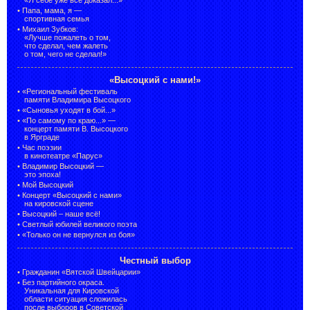
•
Папа, мама, я —
спортивная семья
•
Михаил Зубков:
«Лучше пожалеть о том,
что сделал, чем жалеть
о том, чего не сделал!»
«Высоцкий с нами!»
•
«Региональный фестиваль
памяти Владимира Высоцкого
•
«Сыновья уходят в бой...»
•
«По самому по краю...» —
концерт памяти В. Высоцкого
в Ярграде
•
Час поэзии
в кинотеатре «Парус»
•
Владимир Высоцкий —
это эпоха!
•
Мой Высоцкий
•
Концерт «Высоцкий с нами»
на кировской сцене
•
Высоцкий – наше всё!
•
Светлый юбилей великого поэта
•
«Только он не вернулся из боя»
Честный выбор
•
Гражданин «Вятской Швейцарии»
•
Без партийного окраса.
Уникальная для Кировской
области ситуация сложилась
после выборов в Советской