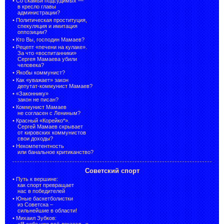
•
Со скамьи подсудимых —
в кресло главы
администрации?
•
Политическая проституция,
спекуляция и имитация
оппозиции?
•
Кто Вы, господин Мамаев?
•
Рецепт «печени на кулаке».
За что «воспитанники»
Сергея Мамаева убили
человека?
•
Якобы коммунист?
•
Как «уважает» закон
депутат-коммунист Мамаев?
•
«Законнику»
закон не писан?
•
Коммунист Мамаев
не согласен с Лениным?
•
Красный «Корейко*».
Сергей Мамаев скрывает
от кировских коммунистов
свои доходы?
•
Некомпетентность
или банальное критиканство?
Советский спорт
•
Путь к вершине:
как спорт превращает
нас в победителей
•
Юные баскетболистки
из Советска –
сильнейшие в области!
•
Михаил Зубков:
«Я себе уже всё доказал...»