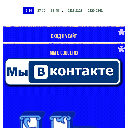
1-16
17-32
33-48
...
2113-2128
2129-2141
ВХОД НА САЙТ
МЫ В СОЦСЕТЯХ