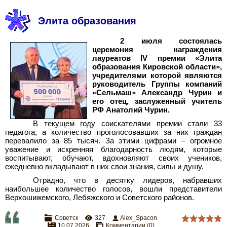
Элита образования
2 июля состоялась
церемония награждения
лауреатов IV премии «Элита
образования Кировской области»,
учредителями которой являются
руководитель Группы компаний
«Сельмаш» Александр Чурин и
его отец, заслуженный учитель
РФ Анатолий Чурин.
В текущем году соискателями премии стали 33
педагога, а количество проголосовавших за них граждан
перевалило за 85 тысяч. За этими цифрами – огромное
уважение и искренняя благодарность людям, которые
воспитывают, обучают, вдохновляют своих учеников,
ежедневно вкладывают в них свои знания, силы и душу.
Отрадно, что в десятку лидеров, набравших
наибольшее количество голосов, вошли представители
Верхошижемского, Лебяжского и Советского районов.
Советск
327
Alex_Spacon
10.07.2026
Комментарии (0)