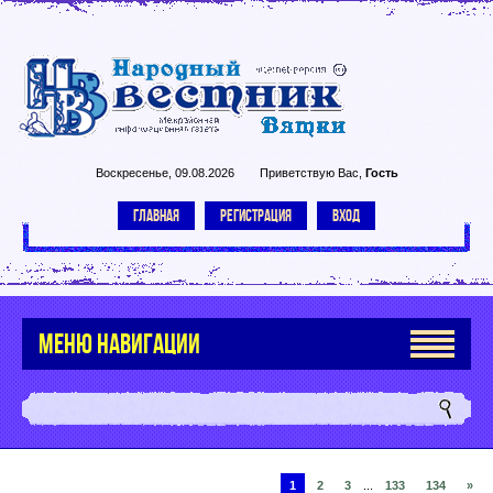
Воскресенье, 09.08.2026
Приветствую Вас
,
Гость
ГЛАВНАЯ
РЕГИСТРАЦИЯ
ВХОД
МЕНЮ НАВИГАЦИИ
1
2
3
...
133
134
»