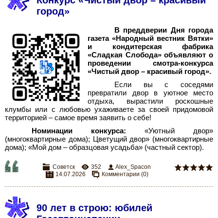
Конкурс «Чистый двор – красивый
город»
В преддверии Дня города
газета «Народный вестник Вятки»
и кондитерская фабрика
«Сладкая Слобода» объявляют о
проведении смотра-конкурса
«Чистый двор – красивый город».
Если вы с соседями
превратили двор в уютное место
отдыха, вырастили роскошные
клумбы или с любовью ухаживаете за своей придомовой
территорией
–
самое время заявить о себе!
Номинации конкурса:
«Уютный двор»
(многоквартирные дома)
;
Цветущий двор» (многоквартирные
дома)
;
«Мой дом – образцовая усадьба» (частный сектор)
.
Советск
352
Alex_Spacon
14.07.2026
Комментарии (0)
90 лет в строю: юбилей