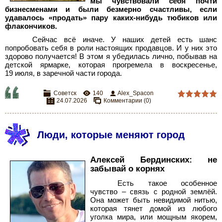
мы чувствовали себя почти
бизнесменами и были безмерно счастливы, если
удавалось «продать» пару каких-нибудь тюбиков или
флакончиков.
Сейчас всё иначе. У наших детей есть шанс
попробовать себя в роли настоящих продавцов. И у них это
здорово получается! В этом я убедилась лично, побывав на
детской ярмарке, которая прогремела в воскресенье,
19 июля, в заречной части города.
Советск
140
Alex_Spacon
24.07.2026
Комментарии (0)
Люди, которые меняют город
Алексей Бердинских: не
забывай о корнях
Есть такое особенное
чувство – связь с родной землёй.
Она может быть невидимой нитью,
которая тянет домой из любого
уголка мира, или мощным якорем,