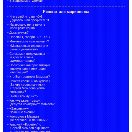
•
В Зашижемье! Домой!
Ренегат или марионетка
•
Что в лоб, что по лбу!
Дуролом или вредитель?!
•
На зеркало неча пенять,
коли рожа крива
•
Докатились?
•
Павлины, говоришь?.. Хе-х!
•
Мамаевские «засланцы»?
•
«Мамаевская идеология» –
ложь и демагогия?
•
Со скамьи подсудимых —
в кресло главы
администрации?
•
Политическая проституция,
спекуляция и имитация
оппозиции?
•
Кто Вы, господин Мамаев?
•
Рецепт «печени на кулаке».
За что «воспитанники»
Сергея Мамаева убили
человека?
•
Якобы коммунист?
•
Как «уважает» закон
депутат-коммунист Мамаев?
•
«Законнику»
закон не писан?
•
Коммунист Мамаев
не согласен с Лениным?
•
Красный «Корейко*».
Сергей Мамаев скрывает
от кировских коммунистов