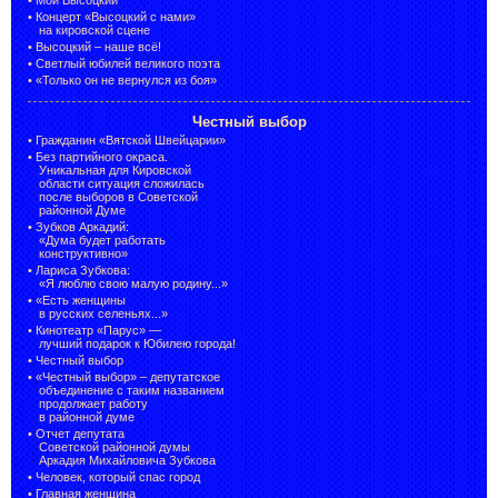
•
Концерт «Высоцкий с нами»
на кировской сцене
•
Высоцкий – наше всё!
•
Светлый юбилей великого поэта
•
«Только он не вернулся из боя»
Честный выбор
•
Гражданин «Вятской Швейцарии»
•
Без партийного окраса.
Уникальная для Кировской
области ситуация сложилась
после выборов в Советской
районной Думе
•
Зубков Аркадий:
«Дума будет работать
конструктивно»
•
Лариса Зубкова:
«Я люблю свою малую родину...»
•
«Есть женщины
в русских селеньях...»
•
Кинотеатр «Парус» —
лучший подарок к Юбилею города!
•
Честный выбор
• «Честный выбор» –
депутатское
объединение с таким названием
продолжает работу
в районной думе
•
Отчет депутата
Советской районной думы
Аркадия Михайловича Зубкова
•
Человек, который спас город
•
Главная женщина