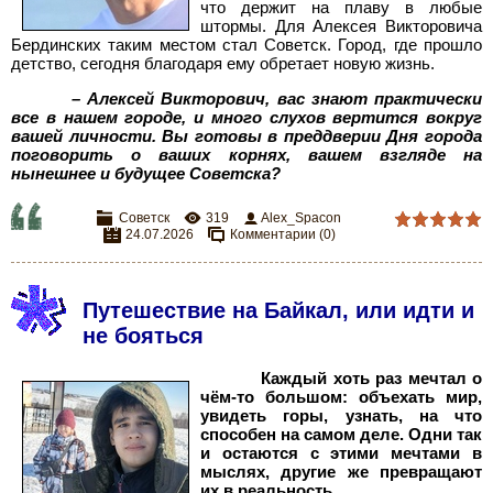
что держит на плаву в любые
штормы. Для Алексея Викторовича
Бердинских таким местом стал Советск. Город, где прошло
детство, сегодня благодаря ему обретает новую жизнь.
– Алексей Викторович, вас знают практически
все в нашем городе, и много слухов вертится вокруг
вашей личности. Вы готовы в преддверии Дня города
поговорить о ваших корнях, вашем взгляде на
нынешнее и будущее Советска?
Советск
319
Alex_Spacon
24.07.2026
Комментарии (0)
Путешествие на Байкал, или идти и
не бояться
Каждый хоть раз мечтал о
чём-то большом: объехать мир,
увидеть горы, узнать, на что
способен на самом деле. Одни так
и остаются с этими мечтами в
мыслях, другие же превращают
их в реальность.