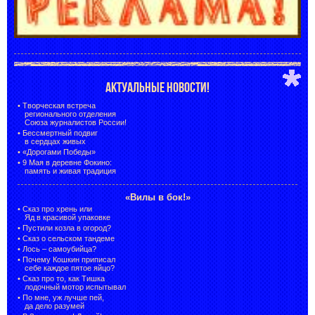
АКТУАЛЬНЫЕ НОВОСТИ!
•
Творческая встреча
регионального отделения
Союза журналистов России!
•
Бессмертный подвиг
в сердцах живых
•
«Дорогами Победы»
•
9 Мая в деревне Фокино:
память и живая традиция
«Вилы в бок!»
•
Сказ про хрень или
Яд в красивой упаковке
•
Пустили козла в огород?
•
Сказ о сельском тандеме
•
Лось – самоубийца?
•
Почему Кошкин приписал
себе каждое пятое яйцо?
•
Сказ про то, как Тишка
лодочный мотор испытывал
•
По мне, уж лучше пей,
да дело разумей