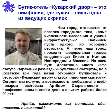
Бутик-отель «Кукарский двор» – это
симфония, где кухня – лишь одна
из ведущих скрипок
Чем город отличается от
поселка городского типа, кроме
численности населения и уровня
инфраструктуры? Наличием
пусть одного, но хорошего
ресторана. А через наш город
проходит федеральная трасса,
соединяющая Киров с Нижним
Новгородом и Москвой. На всем
пути достаточно много кафе
статуса «тараканий разъезд» и«бумажные скатерти», но в
Советске три года назад открылся бутик-отель и
ресторан «Кукарский двор» статуса «льняные скатерти».
Сегодня мы получили возможность пообщаться с шеф-
поваром ресторана Артёмом Старшининым –
профессионалом в своём деле с опытом работы более
20 лет.
– Артём, расскажите, как появилась идея
приехать в наш город?