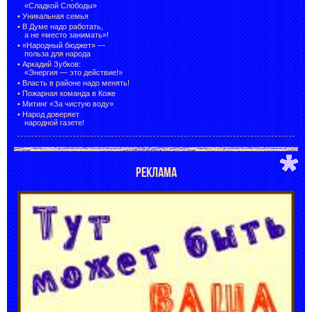
«Сладкой Слободы»
•
Уникальная семья
•
В Думе надо работать,
а не «место занимать»!
•
«Народный бюджет» —
польза для народа
•
Аркадий Зубков:
«Энергия — это действие!»
•
Власть в районе надо менять!
•
Пожарная команда в Коже
•
Митинг «За чистую воду»
•
Народ доверяет
народной газете!
РЕКЛАМА