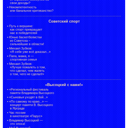
свои доходы?
•
Некомпетентность
или банальное критиканство?
Советский спорт
•
Путь к вершине:
как спорт превращает
нас в победителей
•
Юные баскетболистки
из Советска –
сильнейшие в области!
•
Михаил Зубков:
«Я себе уже всё доказал...»
•
Папа, мама, я —
спортивная семья
•
Михаил Зубков:
«Лучше пожалеть о том,
что сделал, чем жалеть
о том, чего не сделал!»
«Высоцкий с нами!»
•
«Региональный фестиваль
памяти Владимира Высоцкого
•
«Сыновья уходят в бой...»
•
«По самому по краю...» —
концерт памяти В. Высоцкого
в Ярграде
•
Час поэзии
в кинотеатре «Парус»
•
Владимир Высоцкий —
это эпоха!
•
Мой Высоцкий