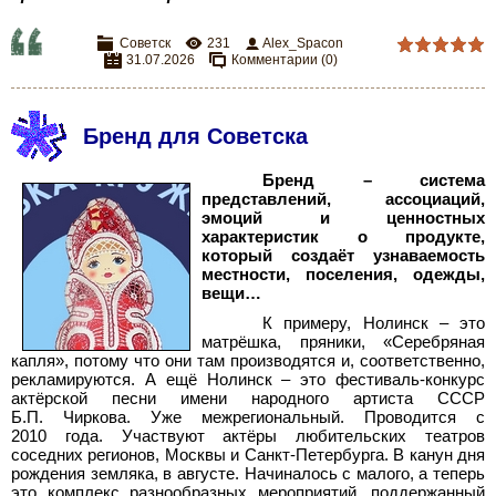
Советск
231
Alex_Spacon
31.07.2026
Комментарии (0)
Бренд для Советска
Бренд
– система
представлений, ассоциаций,
эмоций и ценностных
характеристик о продукте,
который создаёт узнаваемость
местности, поселения, одежды,
вещи…
К примеру, Нолинск
– это
матрёшка, пряники, «Серебряная
капля», потому что они там производятся и, соответственно,
рекламируются. А ещё Нолинск
– это фестиваль-конкурс
актёрской песни имени народного артиста СССР
Б.П.
Чиркова. Уже межрегиональный. Проводится с
2010
года. Участвуют актёры любительских театров
соседних регионов, Москвы и Санкт-Петербурга. В канун дня
рождения земляка, в августе. Начиналось с малого, а теперь
это комплекс разнообразных мероприятий, поддержанный