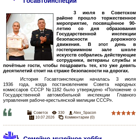
Госавтоинспеции
3 июля в Советском
районе прошло торжественное
мероприятие, посвящённое 90-
летию со дня образования
Государственной инспекции
безопасности дорожного
движения. В этот день в
гостеприимном зале школе
искусств собрались действующие
сотрудники, ветераны службы и
почётные гости, чтобы поздравить тех, кто уже девять
десятилетий стоит на страже безопасности на дорогах.
История Госавтоинспекции началась 3 июля
1936 года, когда постановлением Совета народных
комиссаров СССР №1182 было утверждено «Положение о
Государственной автомобильной инспекции Главного
управления рабоче-крестьянской милиции СССР».
Советск
330
Alex_Spacon
10.07.2026
Комментарии (0)
Семейно-музейное хобби