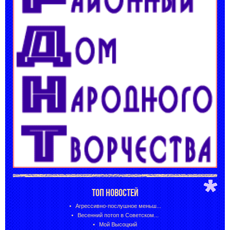
ТОП НОВОСТЕЙ
Агрессивно-послушное меньш...
Весенний потоп в Советском...
Мой Высоцкий