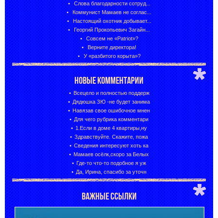
Слова благодарности сотруд...
Коммунист Мамаев не соглас...
Настоящий охотник добывает...
Георгий Прокопьевич Загайн...
Совсем не «Patriot»?
Верните директора!
У «разбитого корыта»?
НОВЫЕ КОММЕНТАРИИ
Всецело и полностью поддерж
Дядюшка ЗЮ -не будет занима
Навязав свое ошибочное мнен
Для чего рубрика комментари
1.Если в доме 4 квартиры,ну
Здравствуйте. Скажите, пожа
Сведения интересуют хоть ка
Мамаев осёлк,скоро за Белых
Где-то что-то подобное я уж
Да, Ирина, спасибо за уточн
ВАЖНЫЕ ССЫЛКИ