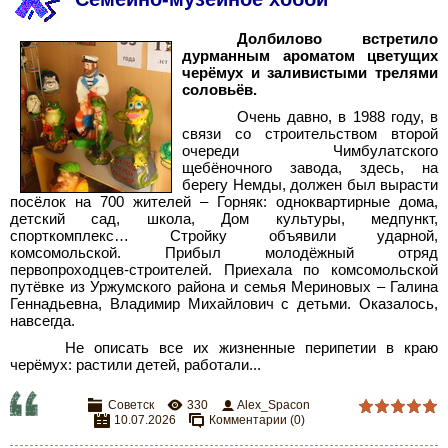
Долбилово встретило
дурманным ароматом цветущих
черёмух и заливистыми трелями
соловьёв.
Очень давно, в 1988 году, в
связи со строительством второй
очереди Чимбулатского
щебёночного завода, здесь, на
берегу Немды, должен был вырасти
посёлок на 700 жителей – Горняк: одноквартирные дома,
детский сад, школа, Дом культуры, медпункт,
спорткомплекс… Стройку объявили ударной,
комсомольской. Прибыл молодёжный отряд
первопроходцев-строителей. Приехала по комсомольской
путёвке из Уржумского района и семья Мериновых – Галина
Геннадьевна, Владимир Михайлович с детьми. Оказалось,
навсегда.
Не описать все их жизненные перипетии в краю
черёмух: растили детей, работали...
Советск
330
Alex_Spacon
10.07.2026
Комментарии (0)