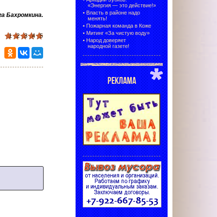
«Энергия — это действие!»
•
Власть в районе надо
га Бахромкина
.
менять!
•
Пожарная команда в Коже
•
Митинг «За чистую воду»
1
2
3
4
5
•
Народ доверяет
народной газете!
РЕКЛАМА