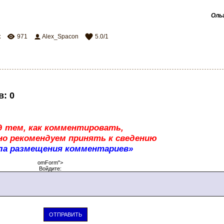
Оль
к
971
Alex_Spacon
5.0
/
1
в
:
0
д тем, как комментировать,
о рекомендуем принять к сведению
ла размещения комментариев»
omForm">
Войдите:
ОТПРАВИТЬ