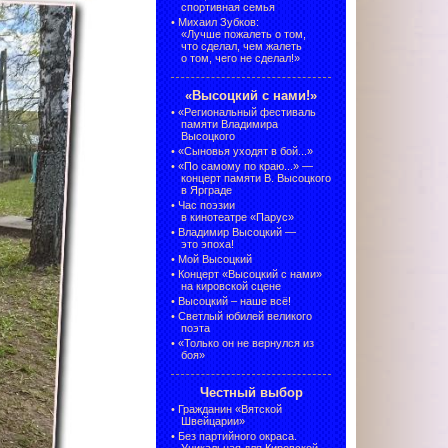
спортивная семья
•
Михаил Зубков:
«Лучше пожалеть о том,
что сделал, чем жалеть
о том, чего не сделал!»
«Высоцкий с нами!»
•
«Региональный фестиваль
памяти Владимира
Высоцкого
•
«Сыновья уходят в бой...»
•
«По самому по краю...» —
концерт памяти В. Высоцкого
в Ярграде
•
Час поэзии
в кинотеатре «Парус»
•
Владимир Высоцкий —
это эпоха!
•
Мой Высоцкий
•
Концерт «Высоцкий с нами»
на кировской сцене
•
Высоцкий – наше всё!
•
Светлый юбилей великого
поэта
•
«Только он не вернулся из
боя»
Честный выбор
•
Гражданин «Вятской
Швейцарии»
•
Без партийного окраса.