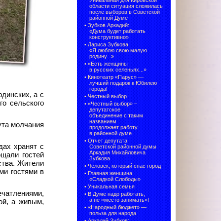
Уникальная для Кировской
области ситуация сложилась
после выборов в Советской
районной Думе
•
Зубков Аркадий:
«Дума будет работать
конструктивно»
•
Лариса Зубкова:
«Я люблю свою малую
родину...»
•
«Есть женщины
в русских селеньях...»
•
Кинотеатр «Парус» —
лучший подарок к Юбилею
города!
динских, а с
•
Честный выбор
го сельского
• «Честный выбор» –
депутатское
объединение с таким
названием
ута молчания
продолжает работу
в районной думе
•
Отчет депутата
дах хранят с
Советской районной думы
Аркадия Михайловича
ощали гостей
Зубкова
ства. Жители
•
Человек, который спас город
ми гостями в
•
Главная женщина
«Сладкой Слободы»
•
Уникальная семья
ечатлениями,
•
В Думе надо работать,
а не «место занимать»!
ой, а живым,
•
«Народный бюджет» —
польза для народа
•
Аркадий Зубков: