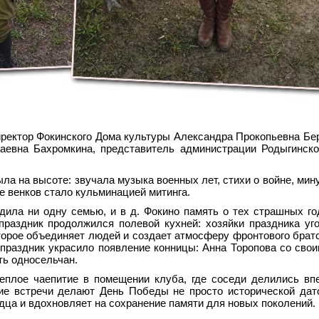
ректор Фокинского Дома культуры Александра Прокопьевна Бер
аевна Бахромкина, представитель администрации Родыгинско
ыла на высоте: звучала музыка военных лет, стихи о войне, мин
 венков стало кульминацией митинга.
ила ни одну семью, и в д. Фокино память о тех страшных го
раздник продолжился полевой кухней: хозяйки праздника уг
орое объединяет людей и создает атмосферу фронтового брат
праздник украсило появление конницы: Анна Торопова со свои
ть односельчан.
теплое чаепитие в помещении клуба, где соседи делились вп
кие встречи делают День Победы не просто исторической дат
ца и вдохновляет на сохранение памяти для новых поколений.