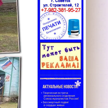
АКТУАЛЬНЫЕ НОВОСТИ!
•
Творческая встреча
регионального отделения
Союза журналистов России!
•
Бессмертный подвиг
в сердцах живых