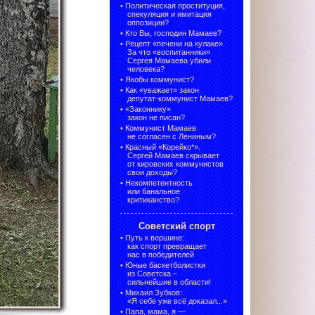
•
Политическая проституция,
спекуляция и имитация
оппозиции?
•
Кто Вы, господин Мамаев?
•
Рецепт «печени на кулаке».
За что «воспитанники»
Сергея Мамаева убили
человека?
•
Якобы коммунист?
•
Как «уважает» закон
депутат-коммунист Мамаев?
•
«Законнику»
закон не писан?
•
Коммунист Мамаев
не согласен с Лениным?
•
Красный «Корейко*».
Сергей Мамаев скрывает
от кировских коммунистов
свои доходы?
•
Некомпетентность
или банальное
критиканство?
Советский спорт
•
Путь к вершине:
как спорт превращает
нас в победителей
•
Юные баскетболистки
из Советска –
сильнейшие в области!
•
Михаил Зубков:
«Я себе уже всё доказал...»
•
Папа, мама, я —