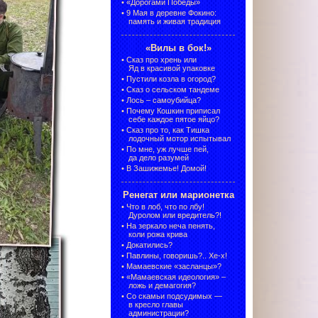
•
«Дорогами Победы»
•
9 Мая в деревне Фокино:
память и живая традиция
«Вилы в бок!»
•
Сказ про хрень или
Яд в красивой упаковке
•
Пустили козла в огород?
•
Сказ о сельском тандеме
•
Лось – самоубийца?
•
Почему Кошкин приписал
себе каждое пятое яйцо?
•
Сказ про то, как Тишка
лодочный мотор испытывал
•
По мне, уж лучше пей,
да дело разумей
•
В Зашижемье! Домой!
Ренегат или марионетка
•
Что в лоб, что по лбу!
Дуролом или вредитель?!
•
На зеркало неча пенять,
коли рожа крива
•
Докатились?
•
Павлины, говоришь?.. Хе-х!
•
Мамаевские «засланцы»?
•
«Мамаевская идеология» –
ложь и демагогия?
•
Со скамьи подсудимых —
в кресло главы
администрации?