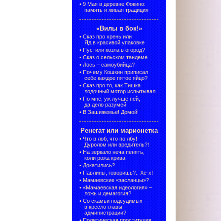
•
9 Мая в деревне Фокино:
память и живая традиция
«Вилы в бок!»
•
Сказ про хрень или
Яд в красивой упаковке
•
Пустили козла в огород?
•
Сказ о сельском тандеме
•
Лось – самоубийца?
•
Почему Кошкин приписал
себе каждое пятое яйцо?
•
Сказ про то, как Тишка
лодочный мотор испытывал
•
По мне, уж лучше пей,
да дело разумей
•
В Зашижемье! Домой!
Ренегат или марионетка
•
Что в лоб, что по лбу!
Дуролом или вредитель?!
•
На зеркало неча пенять,
коли рожа крива
•
Докатились?
•
Павлины, говоришь?.. Хе-х!
•
Мамаевские «засланцы»?
•
«Мамаевская идеология» –
ложь и демагогия?
•
Со скамьи подсудимых —
в кресло главы
администрации?
•
Политическая проституция,