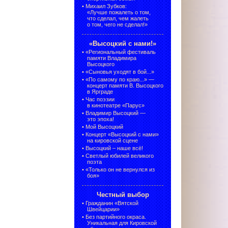
•
Михаил Зубков:
«Лучше пожалеть о том,
что сделал, чем жалеть
о том, чего не сделал!»
«Высоцкий с нами!»
•
«Региональный фестиваль
памяти Владимира
Высоцкого
•
«Сыновья уходят в бой...»
•
«По самому по краю...» —
концерт памяти В. Высоцкого
в Ярграде
•
Час поэзии
в кинотеатре «Парус»
•
Владимир Высоцкий —
это эпоха!
•
Мой Высоцкий
•
Концерт «Высоцкий с нами»
на кировской сцене
•
Высоцкий – наше всё!
•
Светлый юбилей великого
поэта
•
«Только он не вернулся из
боя»
Честный выбор
•
Гражданин «Вятской
Швейцарии»
•
Без партийного окраса.
Уникальная для Кировской