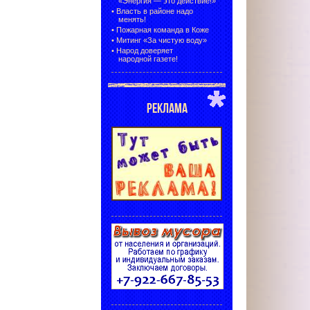
«Энергия — это действие!»
•
Власть в районе надо
менять!
•
Пожарная команда в Коже
•
Митинг «За чистую воду»
•
Народ доверяет
народной газете!
РЕКЛАМА