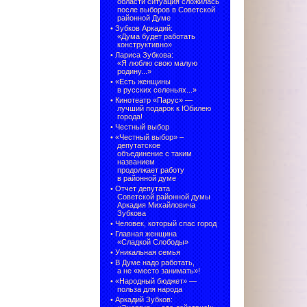
области ситуация сложилась
после выборов в Советской
районной Думе
•
Зубков Аркадий:
«Дума будет работать
конструктивно»
•
Лариса Зубкова:
«Я люблю свою малую
родину...»
•
«Есть женщины
в русских селеньях...»
•
Кинотеатр «Парус» —
лучший подарок к Юбилею
города!
•
Честный выбор
• «Честный выбор» –
депутатское
объединение с таким
названием
продолжает работу
в районной думе
•
Отчет депутата
Советской районной думы
Аркадия Михайловича
Зубкова
•
Человек, который спас город
•
Главная женщина
«Сладкой Слободы»
•
Уникальная семья
•
В Думе надо работать,
а не «место занимать»!
•
«Народный бюджет» —
польза для народа
•
Аркадий Зубков: