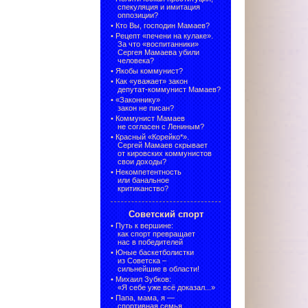
спекуляция и имитация
оппозиции?
•
Кто Вы, господин Мамаев?
•
Рецепт «печени на кулаке».
За что «воспитанники»
Сергея Мамаева убили
человека?
•
Якобы коммунист?
•
Как «уважает» закон
депутат-коммунист Мамаев?
•
«Законнику»
закон не писан?
•
Коммунист Мамаев
не согласен с Лениным?
•
Красный «Корейко*».
Сергей Мамаев скрывает
от кировских коммунистов
свои доходы?
•
Некомпетентность
или банальное
критиканство?
Советский спорт
•
Путь к вершине:
как спорт превращает
нас в победителей
•
Юные баскетболистки
из Советска –
сильнейшие в области!
•
Михаил Зубков:
«Я себе уже всё доказал...»
•
Папа, мама, я —
спортивная семья