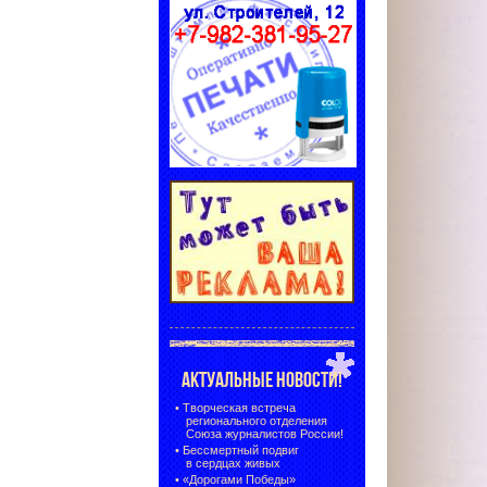
АКТУАЛЬНЫЕ НОВОСТИ!
•
Творческая встреча
регионального отделения
Союза журналистов России!
•
Бессмертный подвиг
в сердцах живых
•
«Дорогами Победы»