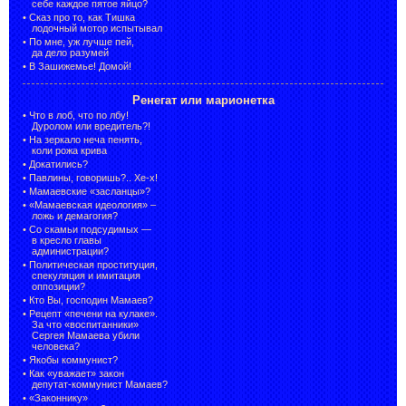
себе каждое пятое яйцо?
•
Сказ про то, как Тишка
лодочный мотор испытывал
•
По мне, уж лучше пей,
да дело разумей
•
В Зашижемье! Домой!
Ренегат или марионетка
•
Что в лоб, что по лбу!
Дуролом или вредитель?!
•
На зеркало неча пенять,
коли рожа крива
•
Докатились?
•
Павлины, говоришь?.. Хе-х!
•
Мамаевские «засланцы»?
•
«Мамаевская идеология» –
ложь и демагогия?
•
Со скамьи подсудимых —
в кресло главы
администрации?
•
Политическая проституция,
спекуляция и имитация
оппозиции?
•
Кто Вы, господин Мамаев?
•
Рецепт «печени на кулаке».
За что «воспитанники»
Сергея Мамаева убили
человека?
•
Якобы коммунист?
•
Как «уважает» закон
депутат-коммунист Мамаев?
•
«Законнику»