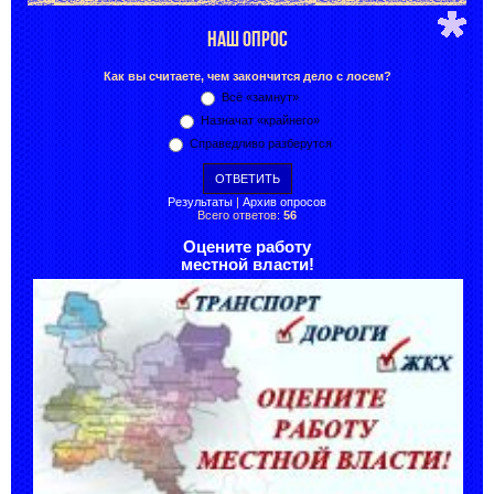
НАШ ОПРОС
Как вы считаете, чем закончится дело с лосем?
Всё «замнут»
Назначат «крайнего»
Справедливо разберутся
Результаты
|
Архив опросов
Всего ответов:
56
Оцените работу
местной власти!