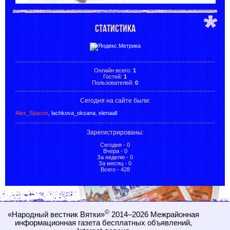
СТАТИСТИКА
Онлайн всего:
1
Гостей:
1
Пользователей:
0
Сегодня на сайте были:
Alex_Spacon
,
lachkova_oksana
,
elenaall
Зарегистрированы
:
Сегодня - 0
Вчера - 0
За неделю - 0
За месяц - 0
Всего - 428
©
«Народный вестник Вятки»
2014–2026
Межрайонная
информационная газета бесплатных объявлений,