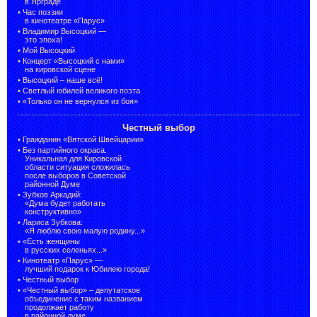
в Ярграде
•
Час поэзии
в кинотеатре «Парус»
•
Владимир Высоцкий —
это эпоха!
•
Мой Высоцкий
•
Концерт «Высоцкий с нами»
на кировской сцене
•
Высоцкий – наше всё!
•
Светлый юбилей великого поэта
•
«Только он не вернулся из боя»
Честный выбор
•
Гражданин «Вятской Швейцарии»
•
Без партийного окраса.
Уникальная для Кировской
области ситуация сложилась
после выборов в Советской
районной Думе
•
Зубков Аркадий:
«Дума будет работать
конструктивно»
•
Лариса Зубкова:
«Я люблю свою малую родину...»
•
«Есть женщины
в русских селеньях...»
•
Кинотеатр «Парус» —
лучший подарок к Юбилею города!
•
Честный выбор
• «Честный выбор» –
депутатское
объединение с таким названием
продолжает работу
в районной думе