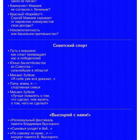
закон не писан?
•
Коммунист Мамаев
не согласен с Лениным?
•
Красный «Корейко*».
Сергей Мамаев скрывает
от кировских коммунистов
свои доходы?
•
Некомпетентность
или банальное критиканство?
Советский спорт
•
Путь к вершине:
как спорт превращает
нас в победителей
•
Юные баскетболистки
из Советска –
сильнейшие в области!
•
Михаил Зубков:
«Я себе уже всё доказал...»
•
Папа, мама, я —
спортивная семья
•
Михаил Зубков:
«Лучше пожалеть о том,
что сделал, чем жалеть
о том, чего не сделал!»
«Высоцкий с нами!»
•
«Региональный фестиваль
памяти Владимира Высоцкого
•
«Сыновья уходят в бой...»
•
«По самому по краю...» —
концерт памяти В. Высоцкого