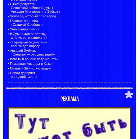
•
Отчет депутата
Советской районной думы
Аркадия Михайловича Зубкова
•
Человек, который спас город
•
Главная женщина
«Сладкой Слободы»
•
Уникальная семья
•
В Думе надо работать,
а не «место занимать»!
•
«Народный бюджет» —
польза для народа
•
Аркадий Зубков:
«Энергия — это действие!»
•
Власть в районе надо менять!
•
Пожарная команда в Коже
•
Митинг «За чистую воду»
•
Народ доверяет
народной газете!
РЕКЛАМА