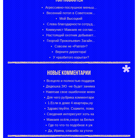
Агрессивно-послушное меньш...
Весенний потоп в Советском...
Мой Высоцкий
Слова благодарности сотруд...
Коммунист Мамаев не соглас...
Настоящий охотник добывает...
Георгий Прокопьевич Загайн...
Совсем не «Patriot»?
Верните директора!
У «разбитого корыта»?
НОВЫЕ КОММЕНТАРИИ
Всецело и полностью поддерж
Дядюшка ЗЮ -не будет занима
Навязав свое ошибочное мнен
Для чего рубрика комментари
1.Если в доме 4 квартиры,ну
Здравствуйте. Скажите, пожа
Сведения интересуют хоть ка
Мамаев осёлк,скоро за Белых
Где-то что-то подобное я уж
Да, Ирина, спасибо за уточн