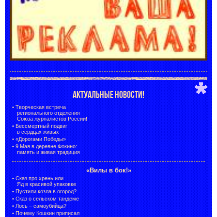
АКТУАЛЬНЫЕ НОВОСТИ!
•
Творческая встреча
регионального отделения
Союза журналистов России!
•
Бессмертный подвиг
в сердцах живых
•
«Дорогами Победы»
•
9 Мая в деревне Фокино:
память и живая традиция
«Вилы в бок!»
•
Сказ про хрень или
Яд в красивой упаковке
•
Пустили козла в огород?
•
Сказ о сельском тандеме
•
Лось – самоубийца?
•
Почему Кошкин приписал