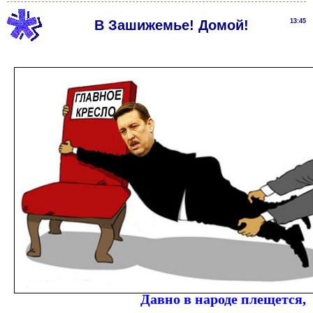
В Зашижемье! Домой!
13:45
Давно в народе плещется,