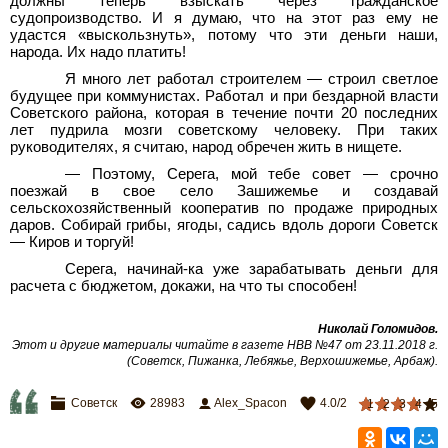
должны теперь взыскать через гражданское
судопроизводство. И я думаю, что на этот раз ему не
удастся «выскользнуть», потому что эти деньги наши,
народа. Их надо платить!
Я много лет работал строителем — строил светлое
будущее при коммунистах. Работал и при бездарной власти
Советского района, которая в течение почти 20
последних
лет пудрила мозги советскому человеку. При таких
руководителях, я считаю, народ обречен жить в нищете.
— Поэтому, Серега, мой тебе совет — срочно
поезжай в свое село Зашижемье и создавай
сельскохозяйственный кооператив по продаже природных
даров. Собирай грибы, ягоды, садись вдоль дороги Советск
— Киров и торгуй!
Серега, начинай-ка уже зарабатывать деньги для
расчета с бюджетом, докажи, на что ты способен!
Николай Голомидов.
Этот и другие материалы читайте в газете НВВ №47 от 23.11.2018 г.
(Советск, Пижанка, Лебяжье, Верхошижемье, Арбаж).
Советск
28983
Alex_Spacon
4.0
/
2
1
2
3
4
5