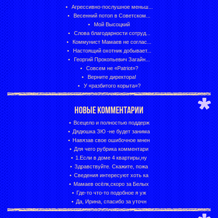
Агрессивно-послушное меньш...
Весенний потоп в Советском...
Мой Высоцкий
Слова благодарности сотруд...
Коммунист Мамаев не соглас...
Настоящий охотник добывает...
Георгий Прокопьевич Загайн...
Совсем не «Patriot»?
Верните директора!
У «разбитого корыта»?
НОВЫЕ КОММЕНТАРИИ
Всецело и полностью поддерж
Дядюшка ЗЮ -не будет занима
Навязав свое ошибочное мнен
Для чего рубрика комментари
1.Если в доме 4 квартиры,ну
Здравствуйте. Скажите, пожа
Сведения интересуют хоть ка
Мамаев осёлк,скоро за Белых
Где-то что-то подобное я уж
Да, Ирина, спасибо за уточн