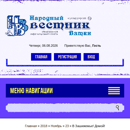
Четверг, 06.08.2026
Приветствую Вас
,
Гость
ГЛАВНАЯ
РЕГИСТРАЦИЯ
ВХОД
МЕНЮ НАВИГАЦИИ
Главная
»
2018
»
Ноябрь
»
23
» В Зашижемье! Домой!