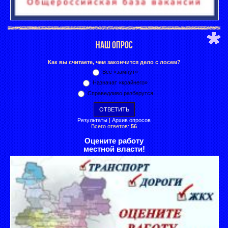
НАШ ОПРОС
Как вы считаете, чем закончится дело с лосем?
Всё «замнут»
Назначат «крайнего»
Справедливо разберутся
Результаты
|
Архив опросов
Всего ответов:
56
Оцените работу
местной власти!