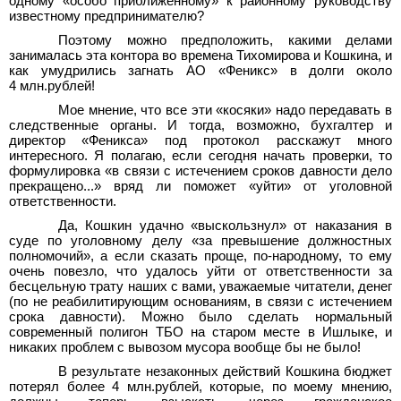
одному «особо приближенному» к районному руководству
известному предпринимателю?
Поэтому можно предположить, какими делами
занималась эта контора во времена Тихомирова и Кошкина, и
как умудрились загнать АО «Феникс» в долги около
4
млн.рублей!
Мое мнение, что все эти «косяки» надо передавать в
следственные органы. И тогда, возможно, бухгалтер и
директор «Феникса» под протокол расскажут много
интересного. Я полагаю, если сегодня начать проверки, то
формулировка «в связи с истечением сроков давности дело
прекращено...» вряд ли поможет «уйти» от уголовной
ответственности.
Да, Кошкин удачно «выскользнул» от наказания в
суде по уголовному делу «за превышение должностных
полномочий», а если сказать проще, по-народному, то ему
очень повезло, что удалось уйти от ответственности за
бесцельную трату наших с вами, уважаемые читатели, денег
(по не реабилитирующим основаниям, в связи с истечением
срока давности). Можно было сделать нормальный
современный полигон ТБО на старом месте в Ишлыке, и
никаких проблем с вывозом мусора вообще бы не было!
В результате незаконных действий Кошкина бюджет
потерял более 4
млн.рублей, которые, по моему мнению,