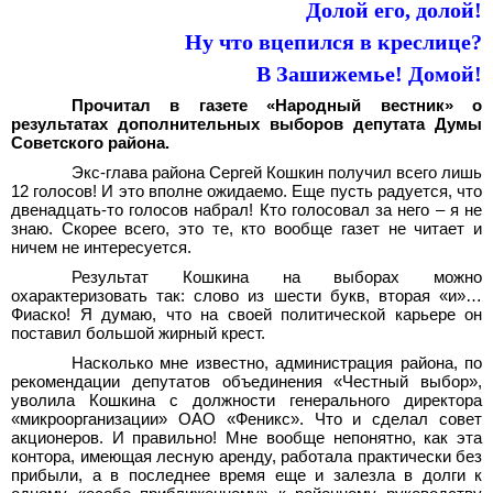
Долой его, долой!
Ну что вцепился в креслице?
В Зашижемье! Домой!
Прочитал в газете «Народный вестник» о
результатах дополнительных выборов депутата Думы
Советского района.
Экс-глава района Сергей Кошкин получил всего лишь
12 голосов! И это вполне ожидаемо. Еще пусть радуется, что
двенадцать-то голосов набрал! Кто голосовал за него – я не
знаю. Скорее всего, это те, кто вообще газет не читает и
ничем не интересуется.
Результат Кошкина на выборах можно
охарактеризовать так: слово из шести букв, вторая «и»…
Фиаско! Я думаю, что на своей политической карьере он
поставил большой жирный крест.
Насколько мне известно, администрация района, по
рекомендации депутатов объединения «Честный выбор»,
уволила Кошкина с должности генерального директора
«микроорганизации» ОАО «Феникс». Что и сделал совет
акционеров. И правильно! Мне вообще непонятно, как эта
контора, имеющая лесную аренду, работала практически без
прибыли, а в последнее время еще и залезла в долги к