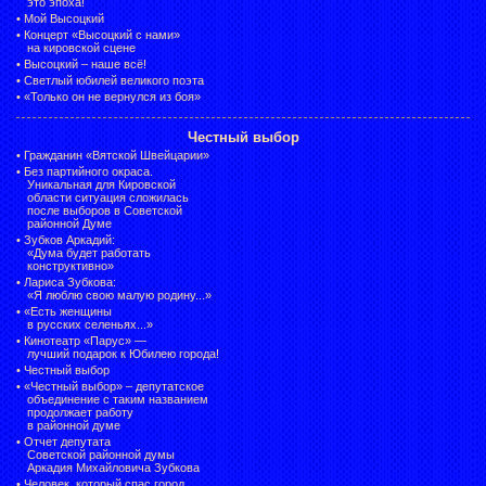
это эпоха!
•
Мой Высоцкий
•
Концерт «Высоцкий с нами»
на кировской сцене
•
Высоцкий – наше всё!
•
Светлый юбилей великого поэта
•
«Только он не вернулся из боя»
Честный выбор
•
Гражданин «Вятской Швейцарии»
•
Без партийного окраса.
Уникальная для Кировской
области ситуация сложилась
после выборов в Советской
районной Думе
•
Зубков Аркадий:
«Дума будет работать
конструктивно»
•
Лариса Зубкова:
«Я люблю свою малую родину...»
•
«Есть женщины
в русских селеньях...»
•
Кинотеатр «Парус» —
лучший подарок к Юбилею города!
•
Честный выбор
• «Честный выбор» –
депутатское
объединение с таким названием
продолжает работу
в районной думе
•
Отчет депутата
Советской районной думы
Аркадия Михайловича Зубкова
•
Человек, который спас город