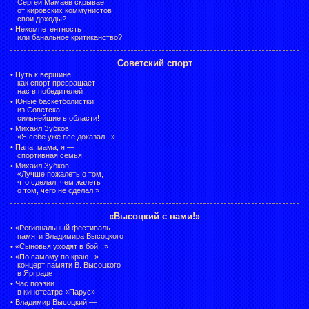
Сергей Мамаев скрывает
от кировских коммунистов
свои доходы?
•
Некомпетентность
или банальное критиканство?
Советский спорт
•
Путь к вершине:
как спорт превращает
нас в победителей
•
Юные баскетболистки
из Советска –
сильнейшие в области!
•
Михаил Зубков:
«Я себе уже всё доказал...»
•
Папа, мама, я —
спортивная семья
•
Михаил Зубков:
«Лучше пожалеть о том,
что сделал, чем жалеть
о том, чего не сделал!»
«Высоцкий с нами!»
•
«Региональный фестиваль
памяти Владимира Высоцкого
•
«Сыновья уходят в бой...»
•
«По самому по краю...» —
концерт памяти В. Высоцкого
в Ярграде
•
Час поэзии
в кинотеатре «Парус»
•
Владимир Высоцкий —