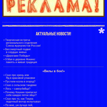
АКТУАЛЬНЫЕ НОВОСТИ!
•
Творческая встреча
регионального отделения
Союза журналистов России!
•
Бессмертный подвиг
в сердцах живых
•
«Дорогами Победы»
•
9 Мая в деревне Фокино:
память и живая традиция
«Вилы в бок!»
•
Сказ про хрень или
Яд в красивой упаковке
•
Пустили козла в огород?
•
Сказ о сельском тандеме
•
Лось – самоубийца?
•
Почему Кошкин приписал
себе каждое пятое яйцо?
•
Сказ про то, как Тишка
лодочный мотор испытывал
•
По мне, уж лучше пей,