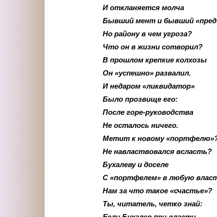
И откланяется молча
Бывший мент и бывший «пред
Но району в чем угроза?
Что он в жизни сотворил?
В прошлом крепкие колхозы
Он «успешно» развалил.
И недаром «ликвидатор»
Было прозвище его:
После горе-руководства
Не осталось ничего.
Метит к новому «портфелю»
Не навластвовался всласть?
Бухалеву и доселе
С «портфелем» в любую влас
Нам за что такое «счастье»?
Ты, читатель, четко знай:
Если Бухалев при власти -