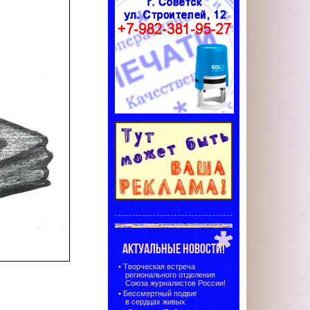
АКТУАЛЬНЫЕ НОВОСТИ!
•
Творческая встреча
регионального отделения
Союза журналистов России!
•
Бессмертный подвиг
в сердцах живых