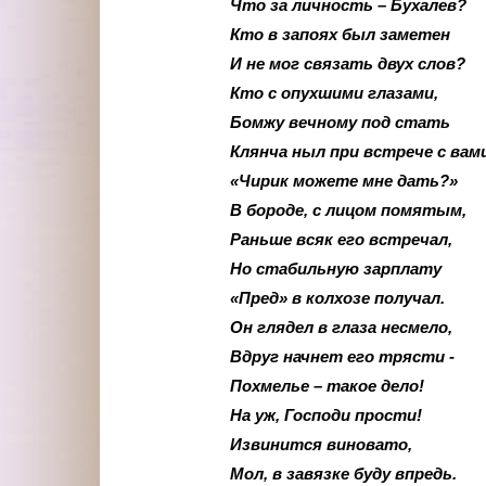
Что за личность – Бухалев?
Кто в запоях был заметен
И не мог связать двух слов?
Кто с опухшими глазами,
Бомжу вечному под стать
Клянча ныл при встрече с вам
«Чирик можете мне дать?»
В бороде, с лицом помятым,
Раньше всяк его встречал,
Но стабильную зарплату
«Пред» в колхозе получал.
Он глядел в глаза несмело,
Вдруг начнет его трясти -
Похмелье – такое дело!
На уж, Господи прости!
Извинится виновато,
Мол, в завязке буду впредь.