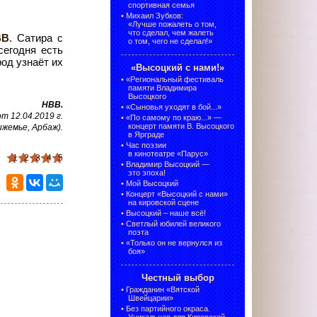
спортивная семья
•
Михаил Зубков:
«Лучше пожалеть о том,
что сделал, чем жалеть
ВВ
. Сатира с
о том, чего не сделал!»
сегодня есть
род узнаёт их
«Высоцкий с нами!»
•
«Региональный фестиваль
памяти Владимира
Высоцкого
НВВ.
•
«Сыновья уходят в бой...»
 12.04.2019 г.
•
«По самому по краю...» —
концерт памяти В. Высоцкого
ижемье, Арбаж).
в Ярграде
•
Час поэзии
в кинотеатре «Парус»
1
2
3
4
5
•
Владимир Высоцкий —
это эпоха!
•
Мой Высоцкий
•
Концерт «Высоцкий с нами»
на кировской сцене
•
Высоцкий – наше всё!
•
Светлый юбилей великого
поэта
•
«Только он не вернулся из
боя»
Честный выбор
•
Гражданин «Вятской
Швейцарии»
•
Без партийного окраса.