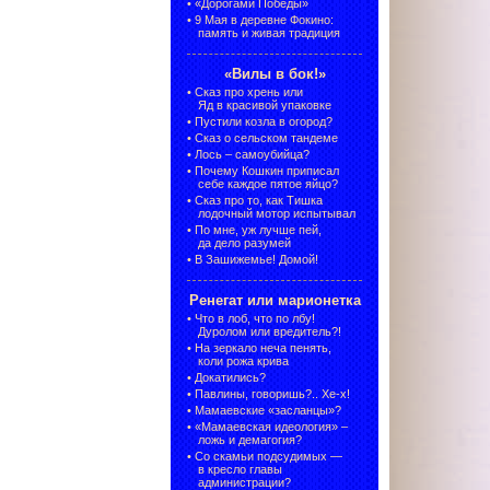
•
«Дорогами Победы»
•
9 Мая в деревне Фокино:
память и живая традиция
«Вилы в бок!»
•
Сказ про хрень или
Яд в красивой упаковке
•
Пустили козла в огород?
•
Сказ о сельском тандеме
•
Лось – самоубийца?
•
Почему Кошкин приписал
себе каждое пятое яйцо?
•
Сказ про то, как Тишка
лодочный мотор испытывал
•
По мне, уж лучше пей,
да дело разумей
•
В Зашижемье! Домой!
Ренегат или марионетка
•
Что в лоб, что по лбу!
Дуролом или вредитель?!
•
На зеркало неча пенять,
коли рожа крива
•
Докатились?
•
Павлины, говоришь?.. Хе-х!
•
Мамаевские «засланцы»?
•
«Мамаевская идеология» –
ложь и демагогия?
•
Со скамьи подсудимых —
в кресло главы
администрации?