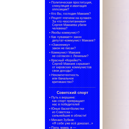
•
Политическая проституция,
спекуляция и имитация
оппозиции?
•
Кто Вы, господин Мамаев?
•
Рецепт «печени на кулаке».
За что «воспитанники»
Сергея Мамаева убили
человека?
•
Якобы коммунист?
•
Как «уважает» закон
депутат-коммунист Мамаев?
•
«Законнику»
закон не писан?
•
Коммунист Мамаев
не согласен с Лениным?
•
Красный «Корейко*».
Сергей Мамаев скрывает
от кировских коммунистов
свои доходы?
•
Некомпетентность
или банальное
критиканство?
Советский спорт
•
Путь к вершине:
как спорт превращает
нас в победителей
•
Юные баскетболистки
из Советска –
сильнейшие в области!
•
Михаил Зубков:
«Я себе уже всё доказал...»
•
Папа, мама, я —