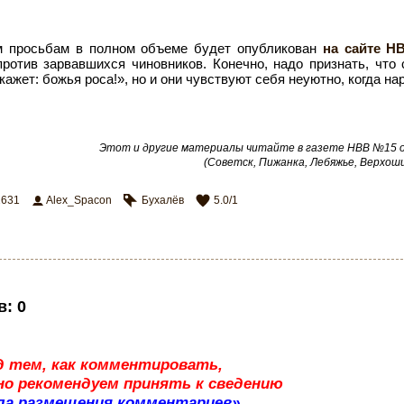
м просьбам в полном объеме будет опубликован
на сайте Н
отив зарвавшихся чиновников. Конечно, надо признать, что 
кажет: божья роса!», но и они чувствуют себя неуютно, когда на
Этот и другие материалы читайте в газете НВВ №15 от
(Советск, Пижанка, Лебяжье, Верхош
2631
Alex_Spacon
Бухалёв
5.0
/
1
в
:
0
д тем, как комментировать,
о рекомендуем принять к сведению
ла размещения комментариев»