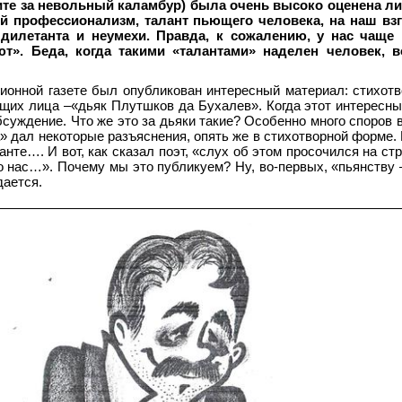
ите за невольный каламбур) была очень высоко оценена л
 профессионализм, талант пьющего человека, на наш взг
 дилетанта и неумехи. Правда, к сожалению, у нас чаще 
ют». Беда, когда такими «талантами» наделен человек, 
ционной газете был опубликован интересный материал: стихот
щих лица –«дьяк Плутшков да Бухалев». Когда этот интересны
бсуждение. Что же это за дьяки такие? Особенно много споров 
а» дал некоторые разъяснения, опять же в стихотворной форме.
нте…. И вот, как сказал поэт, «слух об этом просочился на ст
 нас…». Почему мы это публикуем? Ну, во-первых, «пьянству – 
дается.