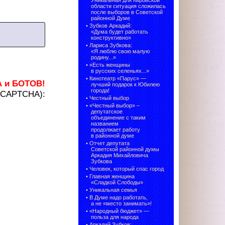
Уникальная для Кировской
области ситуация сложилась
после выборов в Советской
районной Думе
•
Зубков Аркадий:
«Дума будет работать
конструктивно»
•
Лариса Зубкова:
«Я люблю свою малую
родину...»
•
«Есть женщины
в русских селеньях...»
•
Кинотеатр «Парус» —
А и БОТОВ!
лучший подарок к Юбилею
города!
 (CAPTCHA):
•
Честный выбор
• «Честный выбор» –
депутатское
объединение с таким
названием
продолжает работу
в районной думе
•
Отчет депутата
Советской районной думы
Аркадия Михайловича
Зубкова
•
Человек, который спас город
•
Главная женщина
«Сладкой Слободы»
•
Уникальная семья
•
В Думе надо работать,
а не «место занимать»!
•
«Народный бюджет» —
польза для народа
•
Аркадий Зубков: