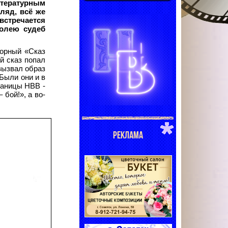
итературным
ляд, всё же
встречается
волею судеб
ворный «Сказ
й сказ попал
вызвал образ
 Были они и в
раницы НВВ -
бой!», а во-
РЕКЛАМА