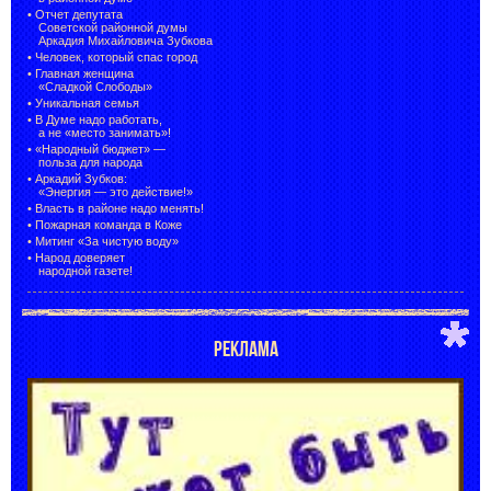
•
Отчет депутата
Советской районной думы
Аркадия Михайловича Зубкова
•
Человек, который спас город
•
Главная женщина
«Сладкой Слободы»
•
Уникальная семья
•
В Думе надо работать,
а не «место занимать»!
•
«Народный бюджет» —
польза для народа
•
Аркадий Зубков:
«Энергия — это действие!»
•
Власть в районе надо менять!
•
Пожарная команда в Коже
•
Митинг «За чистую воду»
•
Народ доверяет
народной газете!
РЕКЛАМА