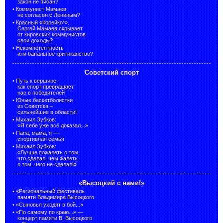
закон не писан?
•
Коммунист Мамаев
не согласен с Лениным?
•
Красный «Корейко*».
Сергей Мамаев скрывает
от кировских коммунистов
свои доходы?
•
Некомпетентность
или банальное критиканство?
Советский спорт
•
Путь к вершине:
как спорт превращает
нас в победителей
•
Юные баскетболистки
из Советска –
сильнейшие в области!
•
Михаил Зубков:
«Я себе уже всё доказал...»
•
Папа, мама, я —
спортивная семья
•
Михаил Зубков:
«Лучше пожалеть о том,
что сделал, чем жалеть
о том, чего не сделал!»
«Высоцкий с нами!»
•
«Региональный фестиваль
памяти Владимира Высоцкого
•
«Сыновья уходят в бой...»
•
«По самому по краю...» —
концерт памяти В. Высоцкого