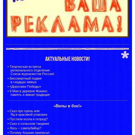
АКТУАЛЬНЫЕ НОВОСТИ!
•
Творческая встреча
регионального отделения
Союза журналистов России!
•
Бессмертный подвиг
в сердцах живых
•
«Дорогами Победы»
•
9 Мая в деревне Фокино:
память и живая традиция
«Вилы в бок!»
•
Сказ про хрень или
Яд в красивой упаковке
•
Пустили козла в огород?
•
Сказ о сельском тандеме
•
Лось – самоубийца?
•
Почему Кошкин приписал