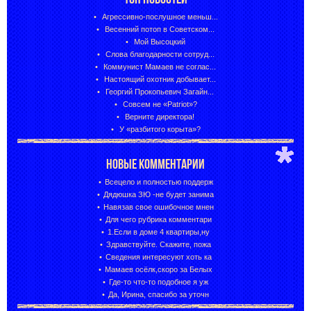
Агрессивно-послушное меньш...
Весенний потоп в Советском...
Мой Высоцкий
Слова благодарности сотруд...
Коммунист Мамаев не соглас...
Настоящий охотник добывает...
Георгий Прокопьевич Загайн...
Совсем не «Patriot»?
Верните директора!
У «разбитого корыта»?
НОВЫЕ КОММЕНТАРИИ
Всецело и полностью поддерж
Дядюшка ЗЮ -не будет занима
Навязав свое ошибочное мнен
Для чего рубрика комментари
1.Если в доме 4 квартиры,ну
Здравствуйте. Скажите, пожа
Сведения интересуют хоть ка
Мамаев осёлк,скоро за Белых
Где-то что-то подобное я уж
Да, Ирина, спасибо за уточн