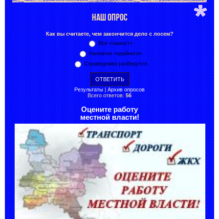
НАШ ОПРОС
Как вы считаете, чем закончится дело с лосем?
Всё «замнут»
Назначат «крайнего»
Справедливо разберутся
Результаты
|
Архив опросов
Всего ответов:
56
Оцените работу
местной власти!