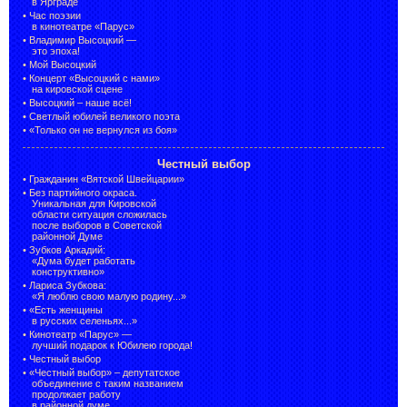
в Ярграде
•
Час поэзии
в кинотеатре «Парус»
•
Владимир Высоцкий —
это эпоха!
•
Мой Высоцкий
•
Концерт «Высоцкий с нами»
на кировской сцене
•
Высоцкий – наше всё!
•
Светлый юбилей великого поэта
•
«Только он не вернулся из боя»
Честный выбор
•
Гражданин «Вятской Швейцарии»
•
Без партийного окраса.
Уникальная для Кировской
области ситуация сложилась
после выборов в Советской
районной Думе
•
Зубков Аркадий:
«Дума будет работать
конструктивно»
•
Лариса Зубкова:
«Я люблю свою малую родину...»
•
«Есть женщины
в русских селеньях...»
•
Кинотеатр «Парус» —
лучший подарок к Юбилею города!
•
Честный выбор
• «Честный выбор» –
депутатское
объединение с таким названием
продолжает работу
в районной думе