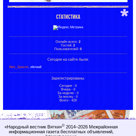
СТАТИСТИКА
Онлайн всего:
2
Гостей:
2
Пользователей:
0
Сегодня на сайте были:
Alex_Spacon
,
elenaall
Зарегистрированы
:
Сегодня - 0
Вчера - 0
За неделю - 0
За месяц - 0
Всего - 428
©
«Народный вестник Вятки»
2014–2026
Межрайонная
информационная газета бесплатных объявлений,