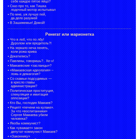
себе каждое пятое яйцо?
•
Сказ про то, как Тишка
лодочный мотор испытывал
•
По мне, уж лучше пей,
да дело разумей
•
В Зашижемье! Домой!
Ренегат или марионетка
•
Что в лоб, что по лбу!
Дуролом или вредитель?!
•
На зеркало неча пенять,
коли рожа крива
•
Докатились?
•
Павлины, говоришь?.. Хе-х!
•
Мамаевские «засланцы»?
•
«Мамаевская идеология» –
ложь и демагогия?
•
Со скамьи подсудимых —
в кресло главы
администрации?
•
Политическая проституция,
спекуляция и имитация
оппозиции?
•
Кто Вы, господин Мамаев?
•
Рецепт «печени на кулаке».
За что «воспитанники»
Сергея Мамаева убили
человека?
•
Якобы коммунист?
•
Как «уважает» закон
депутат-коммунист Мамаев?
•
«Законнику»