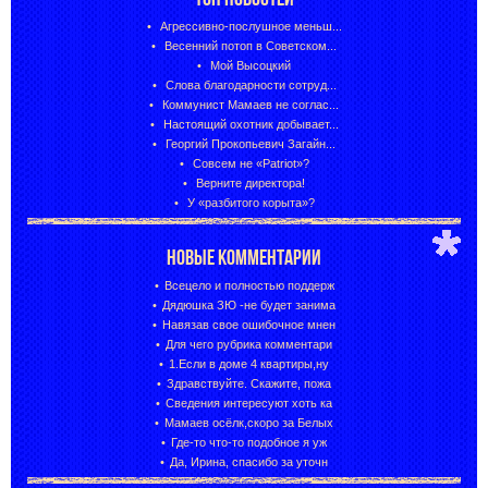
Агрессивно-послушное меньш...
Весенний потоп в Советском...
Мой Высоцкий
Слова благодарности сотруд...
Коммунист Мамаев не соглас...
Настоящий охотник добывает...
Георгий Прокопьевич Загайн...
Совсем не «Patriot»?
Верните директора!
У «разбитого корыта»?
НОВЫЕ КОММЕНТАРИИ
Всецело и полностью поддерж
Дядюшка ЗЮ -не будет занима
Навязав свое ошибочное мнен
Для чего рубрика комментари
1.Если в доме 4 квартиры,ну
Здравствуйте. Скажите, пожа
Сведения интересуют хоть ка
Мамаев осёлк,скоро за Белых
Где-то что-то подобное я уж
Да, Ирина, спасибо за уточн