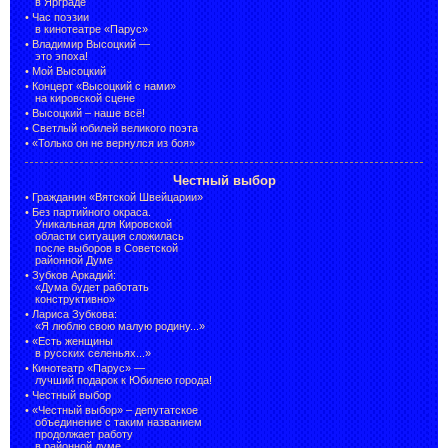
в Ярграде
•
Час поэзии
в кинотеатре «Парус»
•
Владимир Высоцкий —
это эпоха!
•
Мой Высоцкий
•
Концерт «Высоцкий с нами»
на кировской сцене
•
Высоцкий – наше всё!
•
Светлый юбилей великого поэта
•
«Только он не вернулся из боя»
Честный выбор
•
Гражданин «Вятской Швейцарии»
•
Без партийного окраса.
Уникальная для Кировской
области ситуация сложилась
после выборов в Советской
районной Думе
•
Зубков Аркадий:
«Дума будет работать
конструктивно»
•
Лариса Зубкова:
«Я люблю свою малую родину...»
•
«Есть женщины
в русских селеньях...»
•
Кинотеатр «Парус» —
лучший подарок к Юбилею города!
•
Честный выбор
• «Честный выбор» –
депутатское
объединение с таким названием
продолжает работу
в районной думе