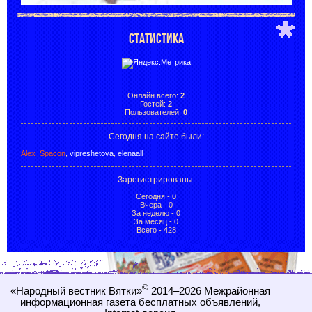
СТАТИСТИКА
Онлайн всего:
2
Гостей:
2
Пользователей:
0
Сегодня на сайте были:
Alex_Spacon
,
vipreshetova
,
elenaall
Зарегистрированы
:
Сегодня - 0
Вчера - 0
За неделю - 0
За месяц - 0
Всего - 428
©
«Народный вестник Вятки»
2014–2026
Межрайонная
информационная газета бесплатных объявлений,