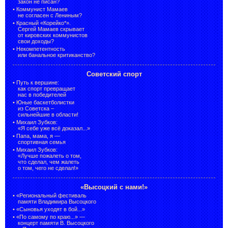
закон не писан?
•
Коммунист Мамаев
не согласен с Лениным?
•
Красный «Корейко*».
Сергей Мамаев скрывает
от кировских коммунистов
свои доходы?
•
Некомпетентность
или банальное критиканство?
Советский спорт
•
Путь к вершине:
как спорт превращает
нас в победителей
•
Юные баскетболистки
из Советска –
сильнейшие в области!
•
Михаил Зубков:
«Я себе уже всё доказал...»
•
Папа, мама, я —
спортивная семья
•
Михаил Зубков:
«Лучше пожалеть о том,
что сделал, чем жалеть
о том, чего не сделал!»
«Высоцкий с нами!»
•
«Региональный фестиваль
памяти Владимира Высоцкого
•
«Сыновья уходят в бой...»
•
«По самому по краю...» —
концерт памяти В. Высоцкого