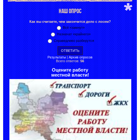
НАШ ОПРОС
Как вы считаете, чем закончится дело с лосем?
Всё «замнут»
Назначат «крайнего»
Справедливо разберутся
Результаты
|
Архив опросов
Всего ответов:
56
Оцените работу
местной власти!