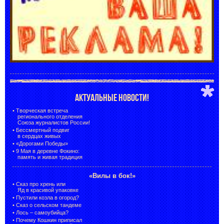
АКТУАЛЬНЫЕ НОВОСТИ!
•
Творческая встреча
регионального отделения
Союза журналистов России!
•
Бессмертный подвиг
в сердцах живых
•
«Дорогами Победы»
•
9 Мая в деревне Фокино:
память и живая традиция
«Вилы в бок!»
•
Сказ про хрень или
Яд в красивой упаковке
•
Пустили козла в огород?
•
Сказ о сельском тандеме
•
Лось – самоубийца?
•
Почему Кошкин приписал