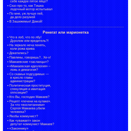
себе каждое пятое яйцо?
•
Сказ про то, как Тишка
лодочный мотор испытывал
•
По мне, уж лучше пей,
да дело разумей
•
В Зашижемье! Домой!
Ренегат или марионетка
•
Что в лоб, что по лбу!
Дуролом или вредитель?!
•
На зеркало неча пенять,
коли рожа крива
•
Докатились?
•
Павлины, говоришь?.. Хе-х!
•
Мамаевские «засланцы»?
•
«Мамаевская идеология» –
ложь и демагогия?
•
Со скамьи подсудимых —
в кресло главы
администрации?
•
Политическая проституция,
спекуляция и имитация
оппозиции?
•
Кто Вы, господин Мамаев?
•
Рецепт «печени на кулаке».
За что «воспитанники»
Сергея Мамаева убили
человека?
•
Якобы коммунист?
•
Как «уважает» закон
депутат-коммунист Мамаев?
•
«Законнику»