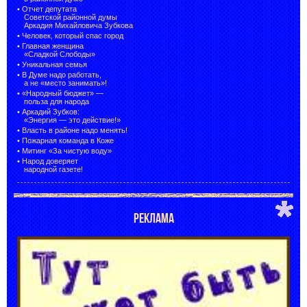
•
Отчет депутата
Советской районной думы
Аркадия Михайловича Зубкова
•
Человек, который спас город
•
Главная женщина
«Сладкой Слободы»
•
Уникальная семья
•
В Думе надо работать,
а не «место занимать»!
•
«Народный бюджет» —
польза для народа
•
Аркадий Зубков:
«Энергия — это действие!»
•
Власть в районе надо менять!
•
Пожарная команда в Коже
•
Митинг «За чистую воду»
•
Народ доверяет
народной газете!
РЕКЛАМА