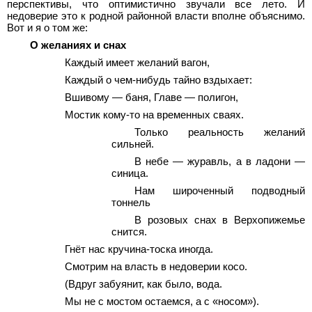
перспективы, что оптимистично звучали все лето. И
недоверие это к родной районной власти вполне объяснимо.
Вот и я о том же:
О желаниях и снах
Каждый имеет желаний вагон,
Каждый о чем-нибудь тайно вздыхает:
Вшивому — баня, Главе — полигон,
Мостик кому-то на временных сваях.
Только реальность желаний
сильней.
В небе — журавль, а в ладони —
синица.
Нам широченный подводный
тоннель
В розовых снах в Верхопижемье
снится.
Гнёт нас кручина-тоска иногда.
Смотрим на власть в недоверии косо.
(Вдруг забуянит, как было, вода.
Мы не с мостом остаемся, а с «носом»).