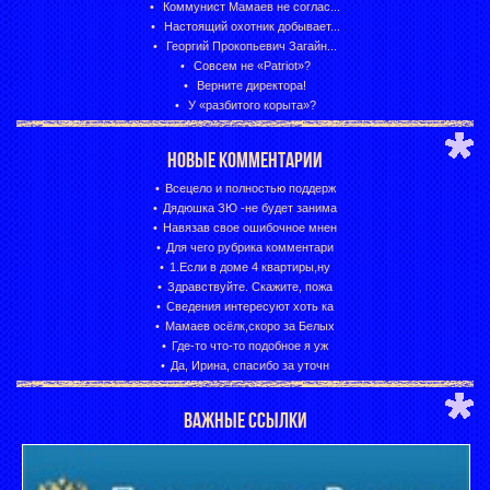
Коммунист Мамаев не соглас...
Настоящий охотник добывает...
Георгий Прокопьевич Загайн...
Совсем не «Patriot»?
Верните директора!
У «разбитого корыта»?
НОВЫЕ КОММЕНТАРИИ
Всецело и полностью поддерж
Дядюшка ЗЮ -не будет занима
Навязав свое ошибочное мнен
Для чего рубрика комментари
1.Если в доме 4 квартиры,ну
Здравствуйте. Скажите, пожа
Сведения интересуют хоть ка
Мамаев осёлк,скоро за Белых
Где-то что-то подобное я уж
Да, Ирина, спасибо за уточн
ВАЖНЫЕ ССЫЛКИ