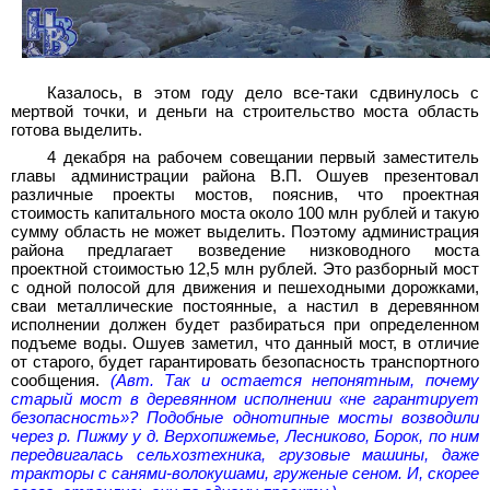
Казалось, в этом году дело все-таки сдвинулось с
мертвой точки, и деньги на строительство моста область
готова выделить.
4 декабря на рабочем совещании первый заместитель
главы администрации района В.П. Ошуев презентовал
различные проекты мостов, пояснив, что проектная
стоимость капитального моста около 100 млн рублей и такую
сумму область не может выделить. Поэтому администрация
района предлагает возведение низководного моста
проектной стоимостью 12,5 млн рублей. Это разборный мост
с одной полосой для движения и пешеходными дорожками,
сваи металлические постоянные, а настил в деревянном
исполнении должен будет разбираться при определенном
подъеме воды. Ошуев заметил, что данный мост, в отличие
от старого, будет гарантировать безопасность транспортного
сообщения.
(Авт. Так и остается непонятным, почему
старый мост в деревянном исполнении «не гарантирует
безопасность»? Подобные однотипные мосты возводили
через р. Пижму у д. Верхопижемье, Лесниково, Борок, по ним
передвигалась сельхозтехника, грузовые машины, даже
тракторы с санями-волокушами, груженые сеном. И, скорее