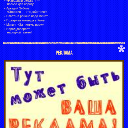
•
«Народный бюджет» —
польза для народа
•
Аркадий Зубков:
«Энергия — это действие!»
•
Власть в районе надо менять!
•
Пожарная команда в Коже
•
Митинг «За чистую воду»
•
Народ доверяет
народной газете!
РЕКЛАМА