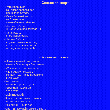
Советский спорт
•
Путь к вершине:
как спорт превращает
нас в победителей
•
Юные баскетболистки
из Советска –
сильнейшие в области!
•
Михаил Зубков:
«Я себе уже всё доказал...»
•
Папа, мама, я —
спортивная семья
•
Михаил Зубков:
«Лучше пожалеть о том,
что сделал, чем жалеть
о том, чего не сделал!»
«Высоцкий с нами!»
•
«Региональный фестиваль
памяти Владимира Высоцкого
•
«Сыновья уходят в бой...»
•
«По самому по краю...» —
концерт памяти В. Высоцкого
в Ярграде
•
Час поэзии
в кинотеатре «Парус»
•
Владимир Высоцкий —
это эпоха!
•
Мой Высоцкий
•
Концерт «Высоцкий с нами»
на кировской сцене
•
Высоцкий – наше всё!
•
Светлый юбилей великого поэта