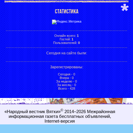
СТАТИСТИКА
Онлайн всего:
1
Гостей:
1
Пользователей:
0
Сегодня на сайте были:
Зарегистрированы
:
Сегодня - 0
Вчера - 0
За неделю - 0
За месяц - 0
Всего - 428
©
«Народный вестник Вятки»
2014–2026
Межрайонная
информационная газета бесплатных объявлений,
Internet-
версия