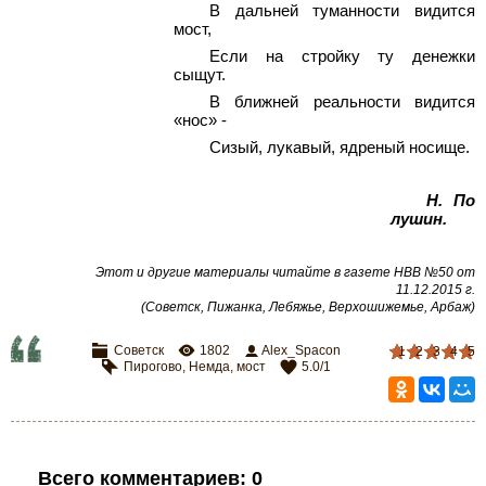
В дальней туманности видится
мост,
Если на стройку ту денежки
сыщут.
В ближней реальности видится
«нос» -
Сизый, лукавый, ядреный носище.
Н. По
лушин
.
Этот и другие материалы читайте в газете НВВ №50 от
11.12.2015 г.
(Советск, Пижанка, Лебяжье, Верхошижемье, Арбаж)
Советск
1802
Alex_Spacon
1
2
3
4
5
Пирогово
,
Немда
,
мост
5.0
/
1
Всего комментариев
:
0