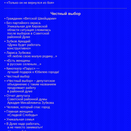
•
«Только он не вернулся из боя»
Честный выбор
•
Гражданин «Вятской Швейцарии»
•
Без партийного окраса.
Уникальная для Кировской
области ситуация сложилась
после выборов в Советской
районной Думе
•
Зубков Аркадий:
«Дума будет работать
конструктивно»
•
Лариса Зубкова:
«Я люблю свою малую родину...»
•
«Есть женщины
в русских селеньях...»
•
Кинотеатр «Парус» —
лучший подарок к Юбилею города!
•
Честный выбор
• «Честный выбор» –
депутатское
объединение с таким названием
продолжает работу
в районной думе
•
Отчет депутата
Советской районной думы
Аркадия Михайловича Зубкова
•
Человек, который спас город
•
Главная женщина
«Сладкой Слободы»
•
Уникальная семья
•
В Думе надо работать,
а не «место занимать»!