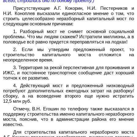
всего, строились они по одному проекту.)
Присутствующие А.Г. Кокорин, Н.И. Пестерников и
Н.И. Коноплев высказали единогласное мнение о том, что
строить целесообразно неразборный капитальный мост по
следующим основным причинам:
1. Разборный мост не снимет основной социальной
проблемы. Что мы людям скажем? Истратили миллионы, а в
половодье всё равно придется переправляться на лодках!
2. Если мы утвердим предложенный проект, то
строительство капитального моста отложится на
неопределенное время.
3. Территория за рекой перспективная для проживания и
ИЖС, и постоянное транспортное сообщение даст хороший
толчок к ее развитию.
4. Действующий мост и предложенный низководный
потребуют дополнительных ежегодных затрат на разборку/
сборку, а на возведение второго еще нужно истратить
12,5 млн руб.
Отмечу, В.Н. Егошин по телефону также высказался в
поддержку строительства именно капитального неразборного
моста, пояснив, что в администрации района его мнение
известно.
Для строительства капитального неразборного моста