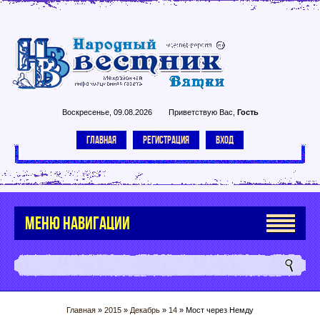
Воскресенье, 09.08.2026
Приветствую Вас
,
Гость
ГЛАВНАЯ
РЕГИСТРАЦИЯ
ВХОД
МЕНЮ НАВИГАЦИИ
Главная
»
2015
»
Декабрь
»
14
» Мост через Немду