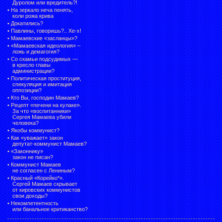
Дуролом или вредитель?!
•
На зеркало неча пенять,
коли рожа крива
•
Докатились?
•
Павлины, говоришь?.. Хе-х!
•
Мамаевские «засланцы»?
•
«Мамаевская идеология» –
ложь и демагогия?
•
Со скамьи подсудимых —
в кресло главы
администрации?
•
Политическая проституция,
спекуляция и имитация
оппозиции?
•
Кто Вы, господин Мамаев?
•
Рецепт «печени на кулаке».
За что «воспитанники»
Сергея Мамаева убили
человека?
•
Якобы коммунист?
•
Как «уважает» закон
депутат-коммунист Мамаев?
•
«Законнику»
закон не писан?
•
Коммунист Мамаев
не согласен с Лениным?
•
Красный «Корейко*».
Сергей Мамаев скрывает
от кировских коммунистов
свои доходы?
•
Некомпетентность
или банальное критиканство?