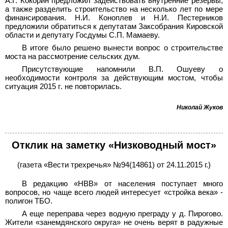
А.Г. Кокорин предложил задействовать внутренние резервы,
а также разделить строительство на несколько лет по мере
финансирования. Н.И. Коноплев и Н.И. Пестерников
предложили обратиться к депутатам Заксобрания Кировской
области и депутату Госдумы С.П. Мамаеву.
В итоге было решено вынести вопрос о строительстве
моста на рассмотрение сельских дум.
Присутствующие напомнили В.П. Ошуеву о
необходимости контроля за действующим мостом, чтобы
ситуация 2015 г
.
не повторилась.
Николай Жуков
Отклик на заметку «Низководный мост»
(газета «Вести трехречья» №94(14861) от 24.11.2015 г.)
В редакцию «НВВ» от населения поступает много
вопросов, но чаще всего людей интересует «стройка века» -
полигон ТБО.
А еще переправа через водную преграду у д. Пирогово.
Жители «занемдянского округа» не очень верят в радужные