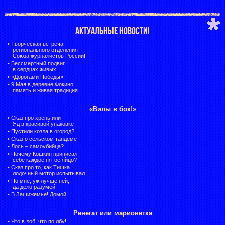
АКТУАЛЬНЫЕ НОВОСТИ!
•
Творческая встреча
регионального отделения
Союза журналистов России!
•
Бессмертный подвиг
в сердцах живых
•
«Дорогами Победы»
•
9 Мая в деревне Фокино:
память и живая традиция
«Вилы в бок!»
•
Сказ про хрень или
Яд в красивой упаковке
•
Пустили козла в огород?
•
Сказ о сельском тандеме
•
Лось – самоубийца?
•
Почему Кошкин приписал
себе каждое пятое яйцо?
•
Сказ про то, как Тишка
лодочный мотор испытывал
•
По мне, уж лучше пей,
да дело разумей
•
В Зашижемье! Домой!
Ренегат или марионетка
•
Что в лоб, что по лбу!