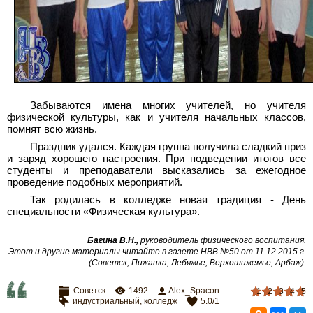
Забываются имена многих учителей, но учителя
физической культуры, как и учителя начальных классов,
помнят всю жизнь.
Праздник удался. Каждая группа получила сладкий приз
и заряд хорошего настроения. При подведении итогов все
студенты и преподаватели высказались за ежегодное
проведение подобных мероприятий.
Так родилась в колледже новая традиция - День
специальности «Физическая культура».
Багина В.Н.,
руководитель физического воспитания
.
Этот и другие материалы читайте в газете НВВ №50 от 11.12.2015 г.
(Советск, Пижанка, Лебяжье, Верхошижемье, Арбаж)
.
Советск
1492
Alex_Spacon
1
2
3
4
5
индустриальный
,
колледж
5.0
/
1