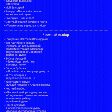
•
Владимир Высоцкий —
это эпоха!
•
Мой Высоцкий
•
Концерт «Высоцкий с нами»
на кировской сцене
•
Высоцкий – наше всё!
•
Светлый юбилей великого поэта
•
«Только он не вернулся из боя»
Честный выбор
•
Гражданин «Вятской Швейцарии»
•
Без партийного окраса.
Уникальная для Кировской
области ситуация сложилась
после выборов в Советской
районной Думе
•
Зубков Аркадий:
«Дума будет работать
конструктивно»
•
Лариса Зубкова:
«Я люблю свою малую родину...»
•
«Есть женщины
в русских селеньях...»
•
Кинотеатр «Парус» —
лучший подарок к Юбилею города!
•
Честный выбор
• «Честный выбор» –
депутатское
объединение с таким названием
продолжает работу
в районной думе
•
Отчет депутата
Советской районной думы
Аркадия Михайловича Зубкова