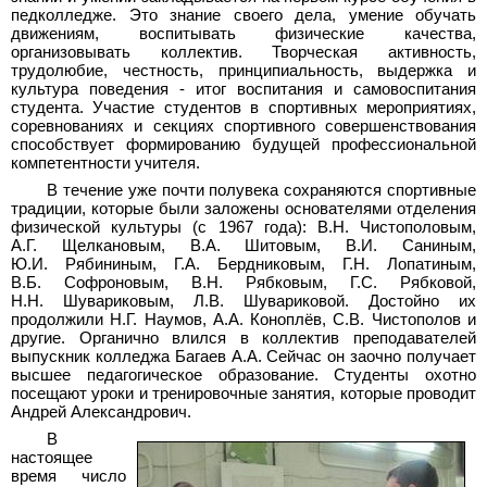
педколледже. Это знание своего дела, умение обучать
движениям, воспитывать физические качества,
организовывать коллектив. Творческая активность,
трудолюбие, честность, принципиальность, выдержка и
культура поведения - итог воспитания и самовоспитания
студента. Участие студентов в спортивных мероприятиях,
соревнованиях и секциях спортивного совершенствования
способствует формированию будущей профессиональной
компетентности учителя.
В течение уже почти полувека сохраняются спортивные
традиции, которые были заложены основателями отделения
физической культуры (с 1967 года): В.Н. Чистополовым,
А.Г. Щелкановым, В.А. Шитовым, В.И. Саниным,
Ю.И. Рябининым, Г.А. Бердниковым, Г.Н. Лопатиным,
В.Б. Софроновым, В.Н. Рябковым, Г.С. Рябковой,
Н.Н. Шувариковым, Л.В. Шувариковой. Достойно их
продолжили Н.Г. Наумов, А.А. Коноплёв, С.В. Чистополов и
другие. Органично влился в коллектив преподавателей
выпускник колледжа Багаев А.А. Сейчас он заочно получает
высшее педагогическое образование. Студенты охотно
посещают уроки и тренировочные занятия, которые проводит
Андрей Александрович.
В
настоящее
время число