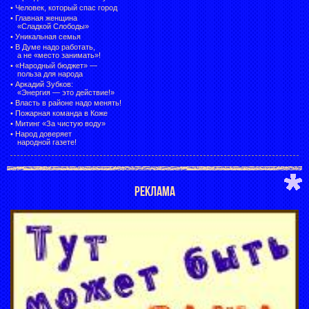
•
Человек, который спас город
•
Главная женщина
«Сладкой Слободы»
•
Уникальная семья
•
В Думе надо работать,
а не «место занимать»!
•
«Народный бюджет» —
польза для народа
•
Аркадий Зубков:
«Энергия — это действие!»
•
Власть в районе надо менять!
•
Пожарная команда в Коже
•
Митинг «За чистую воду»
•
Народ доверяет
народной газете!
РЕКЛАМА