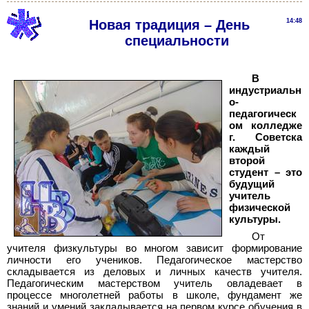
Новая традиция – День
14:48
специальности
В
индустриальн
о-
педагогическ
ом колледже
г. Советска
каждый
второй
студент – это
будущий
учитель
физической
культуры.
От
учителя физкультуры во многом зависит формирование
личности его учеников. Педагогическое мастерство
складывается из деловых и личных качеств учителя.
Педагогическим мастерством учитель овладевает в
процессе многолетней работы в школе, фундамент же
знаний и умений закладывается на первом курсе обучения в