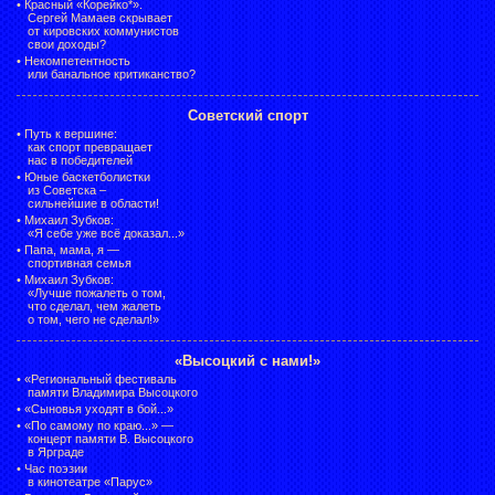
•
Красный «Корейко*».
Сергей Мамаев скрывает
от кировских коммунистов
свои доходы?
•
Некомпетентность
или банальное критиканство?
Советский спорт
•
Путь к вершине:
как спорт превращает
нас в победителей
•
Юные баскетболистки
из Советска –
сильнейшие в области!
•
Михаил Зубков:
«Я себе уже всё доказал...»
•
Папа, мама, я —
спортивная семья
•
Михаил Зубков:
«Лучше пожалеть о том,
что сделал, чем жалеть
о том, чего не сделал!»
«Высоцкий с нами!»
•
«Региональный фестиваль
памяти Владимира Высоцкого
•
«Сыновья уходят в бой...»
•
«По самому по краю...» —
концерт памяти В. Высоцкого
в Ярграде
•
Час поэзии
в кинотеатре «Парус»