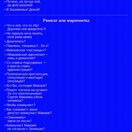
•
По мне, уж лучше пей,
да дело разумей
•
В Зашижемье! Домой!
Ренегат или марионетка
•
Что в лоб, что по лбу!
Дуролом или вредитель?!
•
На зеркало неча пенять,
коли рожа крива
•
Докатились?
•
Павлины, говоришь?.. Хе-х!
•
Мамаевские «засланцы»?
•
«Мамаевская идеология» –
ложь и демагогия?
•
Со скамьи подсудимых —
в кресло главы
администрации?
•
Политическая проституция,
спекуляция и имитация
оппозиции?
•
Кто Вы, господин Мамаев?
•
Рецепт «печени на кулаке».
За что «воспитанники»
Сергея Мамаева убили
человека?
•
Якобы коммунист?
•
Как «уважает» закон
депутат-коммунист Мамаев?
•
«Законнику»
закон не писан?
•
Коммунист Мамаев
не согласен с Лениным?