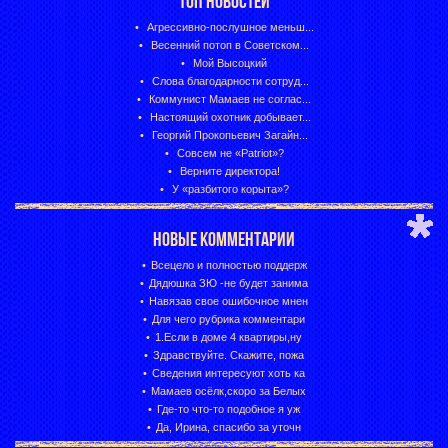
ТОП НОВОСТЕЙ
Агрессивно-послушное меньш...
Весенний потоп в Советском...
Мой Высоцкий
Слова благодарности сотруд...
Коммунист Мамаев не соглас...
Настоящий охотник добывает...
Георгий Прокопьевич Загайн...
Совсем не «Patriot»?
Верните директора!
У «разбитого корыта»?
НОВЫЕ КОММЕНТАРИИ
Всецело и полностью поддерж
Дядюшка ЗЮ -не будет занима
Навязав свое ошибочное мнен
Для чего рубрика комментари
1.Если в доме 4 квартиры,ну
Здравствуйте. Скажите, пожа
Сведения интересуют хоть ка
Мамаев осёлк,скоро за Белых
Где-то что-то подобное я уж
Да, Ирина, спасибо за уточн