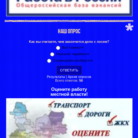
НАШ ОПРОС
Как вы считаете, чем закончится дело с лосем?
Всё «замнут»
Назначат «крайнего»
Справедливо разберутся
Результаты
|
Архив опросов
Всего ответов:
56
Оцените работу
местной власти!