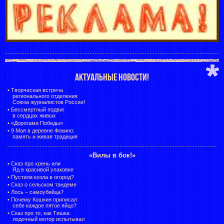
АКТУАЛЬНЫЕ НОВОСТИ!
•
Творческая встреча
регионального отделения
Союза журналистов России!
•
Бессмертный подвиг
в сердцах живых
•
«Дорогами Победы»
•
9 Мая в деревне Фокино:
память и живая традиция
«Вилы в бок!»
•
Сказ про хрень или
Яд в красивой упаковке
•
Пустили козла в огород?
•
Сказ о сельском тандеме
•
Лось – самоубийца?
•
Почему Кошкин приписал
себе каждое пятое яйцо?
•
Сказ про то, как Тишка
лодочный мотор испытывал