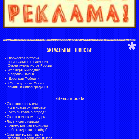
АКТУАЛЬНЫЕ НОВОСТИ!
•
Творческая встреча
регионального отделения
Союза журналистов России!
•
Бессмертный подвиг
в сердцах живых
•
«Дорогами Победы»
•
9 Мая в деревне Фокино:
память и живая традиция
«Вилы в бок!»
•
Сказ про хрень или
Яд в красивой упаковке
•
Пустили козла в огород?
•
Сказ о сельском тандеме
•
Лось – самоубийца?
•
Почему Кошкин приписал
себе каждое пятое яйцо?
•
Сказ про то, как Тишка
лодочный мотор испытывал