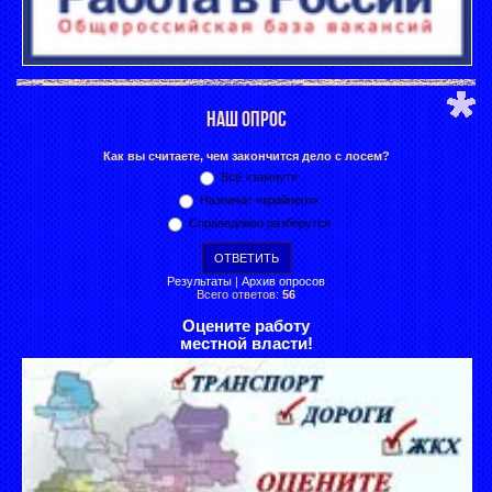
НАШ ОПРОС
Как вы считаете, чем закончится дело с лосем?
Всё «замнут»
Назначат «крайнего»
Справедливо разберутся
Результаты
|
Архив опросов
Всего ответов:
56
Оцените работу
местной власти!