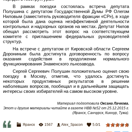
В рамках поездки состоялась встреча депутата
Полушина с депутатом Государственной Думы РФ Олегом
Ниловым (заместитель руководителя фракции «СР»), в ходе
которой была дана оценка неэффективной деятельности
контрольных и надзорных органов на местах. Депутат Нилов
обещал рассмотреть этот вопрос на соответствующем
комитете с приглашением федеральных руководителей
структур.
На встрече с депутатом от Кировской области Сергеем
Дорониным была достигнута договоренность по вопросу
оказания содействия в продолжении нормального
функционирования Знаменского льнозавода.
Сергей Сергеевич Полушин положительно оценил свою
поездку в Москву, отметив, что удалось достигнуть
некоторых продуктивных результатов в решении
наболевших вопросов, пообещал и в дальнейшем защищать
интересы своих избирателей на самом высоком уровне
.
Материал подготовила
Оксана Лачкова
.
Этот и другие материалы читайте в газете НВВ №52 от 25.12.2015 г.
(Яранск, Санчурск, Кикнур, Тужа)
.
Яранск
1567
Alex_Spacon
5.0
/
1
1
2
3
4
5