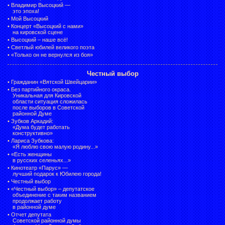
•
Владимир Высоцкий —
это эпоха!
•
Мой Высоцкий
•
Концерт «Высоцкий с нами»
на кировской сцене
•
Высоцкий – наше всё!
•
Светлый юбилей великого поэта
•
«Только он не вернулся из боя»
Честный выбор
•
Гражданин «Вятской Швейцарии»
•
Без партийного окраса.
Уникальная для Кировской
области ситуация сложилась
после выборов в Советской
районной Думе
•
Зубков Аркадий:
«Дума будет работать
конструктивно»
•
Лариса Зубкова:
«Я люблю свою малую родину...»
•
«Есть женщины
в русских селеньях...»
•
Кинотеатр «Парус» —
лучший подарок к Юбилею города!
•
Честный выбор
• «Честный выбор» –
депутатское
объединение с таким названием
продолжает работу
в районной думе
•
Отчет депутата
Советской районной думы