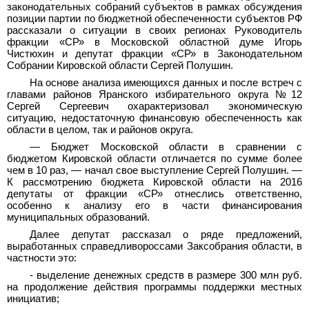
законодательных собраний субъектов в рамках обсуждения
позиции партии по бюджетной обеспеченности субъектов РФ
рассказали о ситуации в своих регионах Руководитель
фракции «СР» в Московской областной думе Игорь
Чистюхин и депутат фракции «СР» в Законодательном
Собрании Кировской области Сергей Полушин.
На основе анализа имеющихся данных и после встреч с
главами районов Яранского избирательного округа №12
Сергей Сергеевич охарактеризовал экономическую
ситуацию, недостаточную финансовую обеспеченность как
области в целом, так и районов округа.
—
Бюджет Московской области в сравнении с
бюджетом Кировской области отличается по сумме более
чем в 10 раз,
—
начал свое выступление Сергей Полушин.
—
К рассмотрению бюджета Кировской области на 2016
депутаты от фракции «СР» отнеслись ответственно,
особенно к анализу его в части финансирования
муниципальных образований.
Далее депутат рассказал о ряде предложений,
выработанных справедливороссами Заксобрания области, в
частности это:
- выделение денежных средств в размере 300 млн руб.
на продолжение действия программы поддержки местных
инициатив;