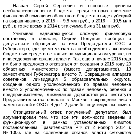
Назвал Сергей Сергеевич и основные причины
несбалансированности бюджета, среди которых снижение
финансовой помощи из областного бюджета в виде субсидий
на выравнивание, в 2015 г. - 9,8 млн руб., в 2016 г. - 10,5 млн
руб., в то же время в 2014 г. эта сумма была 31 млн руб.
Учитывая надвигающуюся сложную финансовую
обстановку в области, Сергей Полушин сообщил о
депутатском обращении на имя Председателя ОЗС и
Губернатора, где прямо указал на необходимость экономии
бюджетных средств не только на муниципальном уровне, но
и на содержании органов власти. Так, еще в начале 2015 года
им было предложено отказаться от создания в 2015 году 20
областных министерств (вместо департаментов), 13
заместителей Губернатора вместо 7. Сокращение аппарата
советников, ликвидация 5 образовательных округов,
создание одного уполномоченного по правам человека
вместо 3 уполномоченных по правам человека, ребенка и
предпринимателей, ликвидация дорогостоящего института
Представительства области в Москве, сокращение числа
заместителей в ОЗС с 4 до 1-2 дали бы ощутимую экономию.
Отрицательный ответ, полученный депутатом, был
аргументирован тем, что все эти должности введены и
функционируют в рамках установленных лимитов
постановлением Правительства РФ от 2 ноября 2014 г.
№1006, где на содержание органов власти субъектов