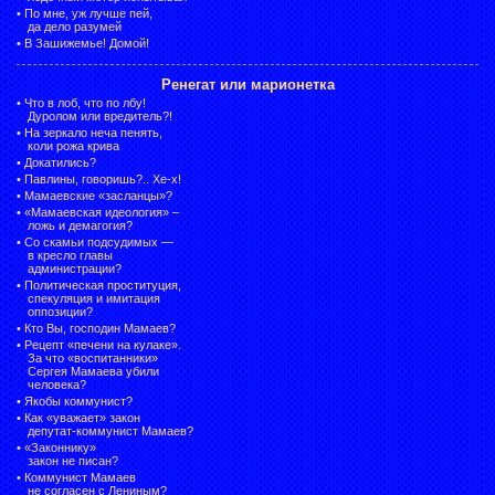
•
По мне, уж лучше пей,
да дело разумей
•
В Зашижемье! Домой!
Ренегат или марионетка
•
Что в лоб, что по лбу!
Дуролом или вредитель?!
•
На зеркало неча пенять,
коли рожа крива
•
Докатились?
•
Павлины, говоришь?.. Хе-х!
•
Мамаевские «засланцы»?
•
«Мамаевская идеология» –
ложь и демагогия?
•
Со скамьи подсудимых —
в кресло главы
администрации?
•
Политическая проституция,
спекуляция и имитация
оппозиции?
•
Кто Вы, господин Мамаев?
•
Рецепт «печени на кулаке».
За что «воспитанники»
Сергея Мамаева убили
человека?
•
Якобы коммунист?
•
Как «уважает» закон
депутат-коммунист Мамаев?
•
«Законнику»
закон не писан?
•
Коммунист Мамаев
не согласен с Лениным?