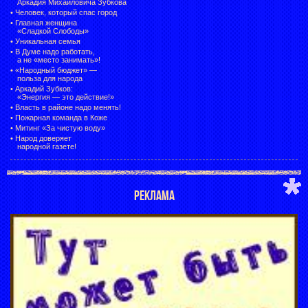
Аркадия Михайловича Зубкова
•
Человек, который спас город
•
Главная женщина
«Сладкой Слободы»
•
Уникальная семья
•
В Думе надо работать,
а не «место занимать»!
•
«Народный бюджет» —
польза для народа
•
Аркадий Зубков:
«Энергия — это действие!»
•
Власть в районе надо менять!
•
Пожарная команда в Коже
•
Митинг «За чистую воду»
•
Народ доверяет
народной газете!
РЕКЛАМА