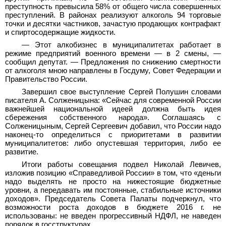
преступность превысила 58% от общего числа совершенных
преступлений. В районах реализуют алкоголь 94 торговые
точки и десятки частников, зачастую продающих контрафакт
и спиртосодержащие жидкости.
—
Этот алкобизнес в муниципалитетах работает в
режиме предприятий военного времени
—
в 2 смены,
—
сообщил депутат.
—
Предложения по снижению смертности
от алкоголя мною направлены в Госдуму, Совет Федерации и
Правительство России.
Завершил свое выступление Сергей Полушин словами
писателя А. Солженицына: «Сейчас для современной России
важнейшей национальной идеей должна быть идея
сбережения собственного народа». Соглашаясь с
Солженицыным, Сергей Сергеевич добавил, что России надо
наконец-то определиться с приоритетами в развитии
муниципалитетов: либо опустевшая территория, либо ее
развитие.
Итоги работы совещания подвел Николай Левичев,
изложив позицию «Справедливой России» в том, что «деньги
надо выделять не просто на нижестоящие бюджетные
уровни, а передавать им постоянные, стабильные источники
доходов». Председатель Совета Палаты подчеркнул, что
возможности роста доходов в бюджете 2016 г. не
использованы: не введен прогрессивный НДФЛ, не наведен
порядок в госструктурах.