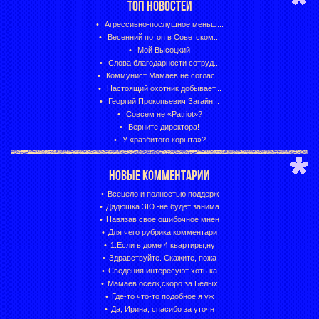
ТОП НОВОСТЕЙ
Агрессивно-послушное меньш...
Весенний потоп в Советском...
Мой Высоцкий
Слова благодарности сотруд...
Коммунист Мамаев не соглас...
Настоящий охотник добывает...
Георгий Прокопьевич Загайн...
Совсем не «Patriot»?
Верните директора!
У «разбитого корыта»?
НОВЫЕ КОММЕНТАРИИ
Всецело и полностью поддерж
Дядюшка ЗЮ -не будет занима
Навязав свое ошибочное мнен
Для чего рубрика комментари
1.Если в доме 4 квартиры,ну
Здравствуйте. Скажите, пожа
Сведения интересуют хоть ка
Мамаев осёлк,скоро за Белых
Где-то что-то подобное я уж
Да, Ирина, спасибо за уточн