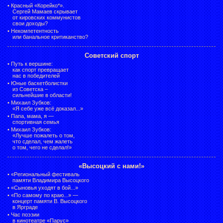
•
Красный «Корейко*».
Сергей Мамаев скрывает
от кировских коммунистов
свои доходы?
•
Некомпетентность
или банальное критиканство?
Советский спорт
•
Путь к вершине:
как спорт превращает
нас в победителей
•
Юные баскетболистки
из Советска –
сильнейшие в области!
•
Михаил Зубков:
«Я себе уже всё доказал...»
•
Папа, мама, я —
спортивная семья
•
Михаил Зубков:
«Лучше пожалеть о том,
что сделал, чем жалеть
о том, чего не сделал!»
«Высоцкий с нами!»
•
«Региональный фестиваль
памяти Владимира Высоцкого
•
«Сыновья уходят в бой...»
•
«По самому по краю...» —
концерт памяти В. Высоцкого
в Ярграде
•
Час поэзии
в кинотеатре «Парус»