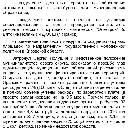
- выделение денежных средств на обновление
автопарка школьных автобусов для муниципальных
образований;
- выделение денежных средств на условиях
софинансирования с целью проведения капитального
ремонта детских спортивных комплексов "Электрон" (г.
Вятские Поляны) и ДЮСШ (г. Яранск);
- проведение грантового конкурса по созданию опорных
площадок по направлениям государственной молодежной
политики в Кировской области.
Затронул Сергей Полушин и бедственное положение
муниципалитетов своего округа, рассказал о просьбе глав
администраций муниципальных образований рассмотреть
вопросы по улучшению финансирования этих территорий.
Опираясь на данные, депутат сообщил, что только в
Яранском районе в проекте районного бюджета учтены
расходы на 71% (166 млн рублей) от общей потребности, не
в полном объеме учтены расходы по заработной плате (в
проекте запланировано их на 9,5 мес.). Причем только на
выполнение предписаний надзорных органов требуется 32
млн рублей, на обслуживание внутреннего муниципального
долга еще 4,3 млн руб, а долговая нагрузка на 2016 год
составляет 22,7 млн руб., и это еще при том, что в 2015 г. в
муниципальном районе закрыто 25 соцобъектов, в том числе
5 школ, детсад. Причина - недостаток средств.