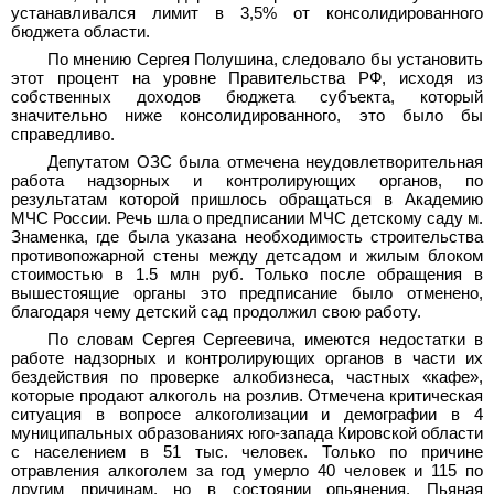
устанавливался лимит в 3,5% от консолидированного
бюджета области.
По мнению Сергея Полушина, следовало бы установить
этот процент на уровне Правительства РФ, исходя из
собственных доходов бюджета субъекта, который
значительно ниже консолидированного, это было бы
справедливо.
Депутатом ОЗС была отмечена неудовлетворительная
работа надзорных и контролирующих органов, по
результатам которой пришлось обращаться в Академию
МЧС России. Речь шла о предписании МЧС детскому саду м.
Знаменка, где была указана необходимость строительства
противопожарной стены между детсадом и жилым блоком
стоимостью в 1.5 млн руб. Только после обращения в
вышестоящие органы это предписание было отменено,
благодаря чему детский сад продолжил свою работу.
По словам Сергея Сергеевича, имеются недостатки в
работе надзорных и контролирующих органов в части их
бездействия по проверке алкобизнеса, частных «кафе»,
которые продают алкоголь на розлив. Отмечена критическая
ситуация в вопросе алкоголизации и демографии в 4
муниципальных образованиях юго-запада Кировской области
с населением в 51 тыс. человек. Только по причине
отравления алкоголем за год умерло 40 человек и 115 по
другим причинам, но в состоянии опьянения. Пьяная