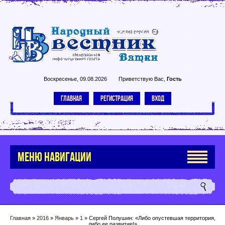
Воскресенье, 09.08.2026
Приветствую Вас
,
Гость
ГЛАВНАЯ
РЕГИСТРАЦИЯ
ВХОД
МЕНЮ НАВИГАЦИИ
Главная
»
2016
»
Январь
»
1
» Сергей Полушин: «Либо опустевшая территория,
либо ее развитие!»