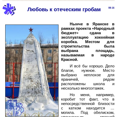
Любовь к отеческим гробам
08:16
Нынче в Яранске в
рамках проекта «Народный
бюджет» сдана в
эксплуатацию хоккейная
коробка. Местом для
строительства была
выбрана площадь,
называемая в народе
Красной.
И всё бы хорошо. Дело
благое, нужное. Место
выбрано неплохое для
яраничей, рядом
расположены школа и
несколько многоэтажек.
Но меня, например,
коробит тот факт, что в
непосредственной близости
с катком находится …
могила. Под обелиском,