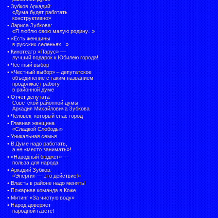
•
Зубков Аркадий:
«Дума будет работать
конструктивно»
•
Лариса Зубкова:
«Я люблю свою малую родину...»
•
«Есть женщины
в русских селеньях...»
•
Кинотеатр «Парус» —
лучший подарок к Юбилею города!
•
Честный выбор
• «Честный выбор» –
депутатское
объединение с таким названием
продолжает работу
в районной думе
•
Отчет депутата
Советской районной думы
Аркадия Михайловича Зубкова
•
Человек, который спас город
•
Главная женщина
«Сладкой Слободы»
•
Уникальная семья
•
В Думе надо работать,
а не «место занимать»!
•
«Народный бюджет» —
польза для народа
•
Аркадий Зубков:
«Энергия — это действие!»
•
Власть в районе надо менять!
•
Пожарная команда в Коже
•
Митинг «За чистую воду»
•
Народ доверяет
народной газете!