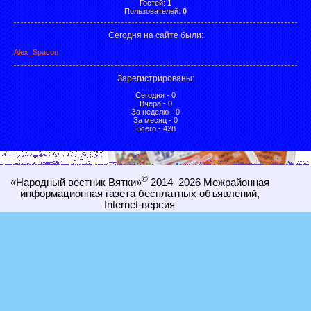
Гостей:
1
Пользователей:
0
Сегодня на сайте были:
Alex_Spacon
Зарегистрированы
:
Сегодня - 0
Вчера - 0
За неделю - 0
За месяц - 0
Всего - 428
©
«Народный вестник Вятки»
2014–2026
Межрайонная
информационная газета бесплатных объявлений,
Internet-
версия