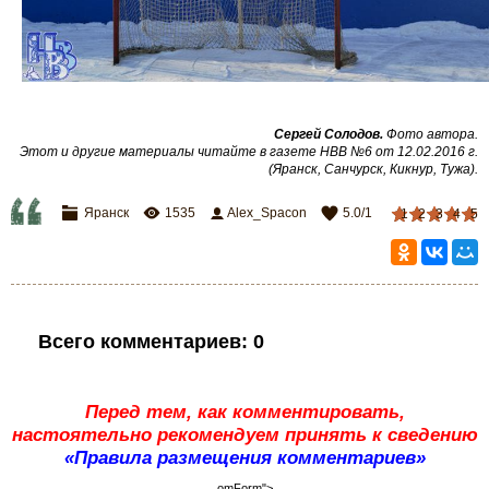
Сергей Солодов.
Фото автора.
Этот и другие материалы читайте в газете НВВ №6 от 12.02.2016 г.
(Яранск, Санчурск, Кикнур, Тужа)
.
Яранск
1535
Alex_Spacon
5.0
/
1
1
2
3
4
5
Всего комментариев
:
0
Перед тем, как комментировать,
настоятельно рекомендуем принять к сведению
«Правила размещения комментариев»
omForm">