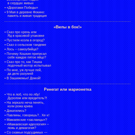
в сердцах живых
•
«Дорогами Победы»
•
9 Мая в деревне Фокино:
память и живая традиция
«Вилы в бок!»
•
Сказ про хрень или
Яд в красивой упаковке
•
Пустили козла в огород?
•
Сказ о сельском тандеме
•
Лось – самоубийца?
•
Почему Кошкин приписал
себе каждое пятое яйцо?
•
Сказ про то, как Тишка
лодочный мотор испытывал
•
По мне, уж лучше пей,
да дело разумей
•
В Зашижемье! Домой!
Ренегат или марионетка
•
Что в лоб, что по лбу!
Дуролом или вредитель?!
•
На зеркало неча пенять,
коли рожа крива
•
Докатились?
•
Павлины, говоришь?.. Хе-х!
•
Мамаевские «засланцы»?
•
«Мамаевская идеология» –
ложь и демагогия?
•
Со скамьи подсудимых —