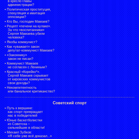
в кресло главы
администрации?
•
Политическая проституция,
спекуляция и имитация
оппозиции?
•
Кто Вы, господин Мамаев?
•
Рецепт «печени на кулаке».
За что «воспитанники»
Сергея Мамаева убили
человека?
•
Якобы коммунист?
•
Как «уважает» закон
депутат-коммунист Мамаев?
•
«Законнику»
закон не писан?
•
Коммунист Мамаев
не согласен с Лениным?
•
Красный «Корейко*».
Сергей Мамаев скрывает
от кировских коммунистов
свои доходы?
•
Некомпетентность
или банальное критиканство?
Советский спорт
•
Путь к вершине:
как спорт превращает
нас в победителей
•
Юные баскетболистки
из Советска –
сильнейшие в области!
•
Михаил Зубков:
«Я себе уже всё доказал...»