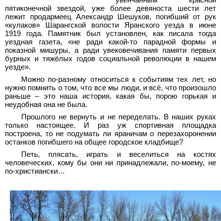
увенчанным красной
пятиконечной звездой, уже более девяноста шести лет
лежит продармеец Александр Шешуков, погибший от рук
«кулаков» Шарангской волости Яранского уезда в июне
1919 года. Памятник был установлен, как писала тогда
уездная газета, «не ради какой-то парадной формы и
показной мишуры, а ради увековечивания памяти первых
бурных и тяжёлых годов социальной революции в нашем
уезде».
Можно по-разному относиться к событиям тех лет, но
нужно помнить о том, что все мы люди, и всё, что произошло
раньше – это наша история, какая бы, порою горькая и
неудобная она не была.
Прошлого не вернуть и не переделать. В наших руках
только настоящее. И раз уж спортивная площадка
построена, то не подумать ли яраничам о перезахоронении
останков погибшего на общее городское кладбище?
Петь, плясать, играть и веселиться на костях
человеческих, кому бы они ни принадлежали, по-моему, не
по-христиански…