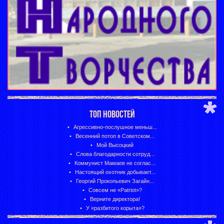
ТОП НОВОСТЕЙ
Агрессивно-послушное меньш...
Весенний потоп в Советском...
Мой Высоцкий
Слова благодарности сотруд...
Коммунист Мамаев не соглас...
Настоящий охотник добывает...
Георгий Прокопьевич Загайн...
Совсем не «Patriot»?
Верните директора!
У «разбитого корыта»?