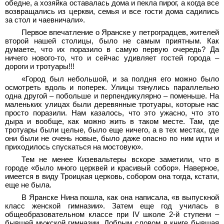
обедне, а хозяйка оставалась дома и пекла пирог, а когда все
возвращались из церкви, семья и все гости дома садились
за стол и чаевничали».
Первое впечатление о Яранске у петроградцев, жителей
второй нашей столицы, было не самым приятным. Как
думаете, что их поразило в самую первую очередь? Да
ничего нового-то, что и сейчас удивляет гостей города –
дороги и тротуары!!!
«Город был небольшой, и за полдня его можно было
осмотреть вдоль и поперек. Улицы тянулись параллельно
одна другой – побольше и перпендикулярно – поменьше. На
маленьких улицах были деревянные тротуары, которые нас
просто поразили. Нам казалось, что это ужасно, что это
дыра и вообще, как можно жить в таком месте. Там, где
тротуары были целые, было еще ничего, а в тех местах, где
они были не очень новые, было даже опасно по ним идти и
приходилось спускаться на мостовую».
Тем не менее Кизевальтеры вскоре заметили, что в
городе «было много церквей и красивый собор». Наверное,
имеется в виду Троицкая церковь, собором она тогда, кстати,
еще не была.
В Яранске Нина пошла, как она написала, «в выпускной
класс женской гимназии». Затем еще год училась в
общеобразовательном классе при IV школе 2-й ступени –
бывшей мужской гимназии. Добрым словом в книге бывшая