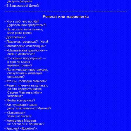
да дело разумей
•
В Зашижемье! Домой!
Ренегат или марионетка
•
Что в лоб, что по лбу!
Дуролом или вредитель?!
•
На зеркало неча пенять,
коли рожа крива
•
Докатились?
•
Павлины, говоришь?.. Хе-х!
•
Мамаевские «засланцы»?
•
«Мамаевская идеология» –
ложь и демагогия?
•
Со скамьи подсудимых —
в кресло главы
администрации?
•
Политическая проституция,
спекуляция и имитация
оппозиции?
•
Кто Вы, господин Мамаев?
•
Рецепт «печени на кулаке».
За что «воспитанники»
Сергея Мамаева убили
человека?
•
Якобы коммунист?
•
Как «уважает» закон
депутат-коммунист Мамаев?
•
«Законнику»
закон не писан?
•
Коммунист Мамаев
не согласен с Лениным?
•
Красный «Корейко*».