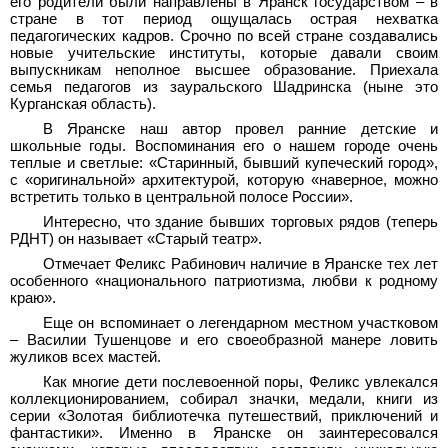
его родители были направлены в Яранск государством – в
стране в тот период ощущалась острая нехватка
педагогических кадров. Срочно по всей стране создавались
новые учительские институты, которые давали своим
выпускникам неполное высшее образование. Приехала
семья педагогов из зауральского Шадринска (ныне это
Курганская область).
В Яранске наш автор провел ранние детские и
школьные годы. Воспоминания его о нашем городе очень
теплые и светлые: «Старинный, бывший купеческий город»,
с «оригинальной» архитектурой, которую «наверное, можно
встретить только в центральной полосе России».
Интересно, что здание бывших торговых рядов (теперь
РДНТ) он называет «Старый театр».
Отмечает Феликс Рабинович наличие в Яранске тех лет
особенного «национального патриотизма, любви к родному
краю».
Еще он вспоминает о легендарном местном участковом
– Василии Тушенцове и его своеобразной манере ловить
жуликов всех мастей.
Как многие дети послевоенной поры, Феликс увлекался
коллекционированием, собирал значки, медали, книги из
серии «Золотая библиотечка путешествий, приключений и
фантастики». Именно в Яранске он заинтересовался