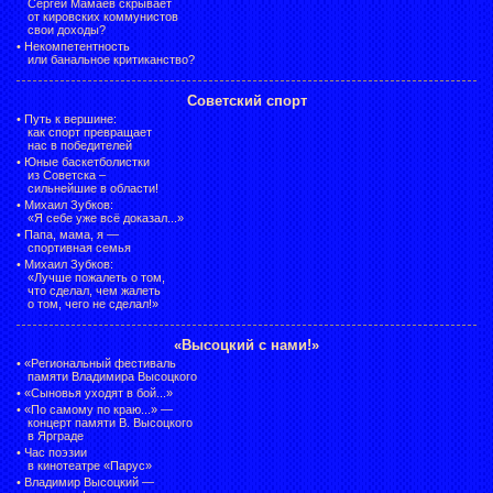
Сергей Мамаев скрывает
от кировских коммунистов
свои доходы?
•
Некомпетентность
или банальное критиканство?
Советский спорт
•
Путь к вершине:
как спорт превращает
нас в победителей
•
Юные баскетболистки
из Советска –
сильнейшие в области!
•
Михаил Зубков:
«Я себе уже всё доказал...»
•
Папа, мама, я —
спортивная семья
•
Михаил Зубков:
«Лучше пожалеть о том,
что сделал, чем жалеть
о том, чего не сделал!»
«Высоцкий с нами!»
•
«Региональный фестиваль
памяти Владимира Высоцкого
•
«Сыновья уходят в бой...»
•
«По самому по краю...» —
концерт памяти В. Высоцкого
в Ярграде
•
Час поэзии
в кинотеатре «Парус»
•
Владимир Высоцкий —