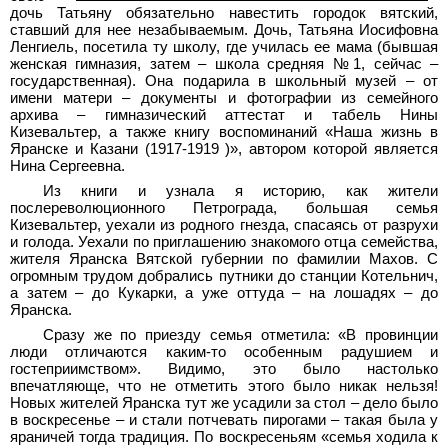
дочь Татьяну обязательно навестить городок вятский,
ставший для нее незабываемым. Дочь, Татьяна Иосифовна
Ленгиель, посетила ту школу, где училась ее мама (бывшая
женская гимназия, затем – школа средняя №1, сейчас –
государственная). Она подарила в школьный музей – от
имени матери – документы и фотографии из семейного
архива – гимназический аттестат и табель Нины
Кизевальтер, а также книгу воспоминаний «Наша жизнь в
Яранске и Казани (1917-1919 )», автором которой является
Нина Сергеевна.
Из книги и узнала я историю, как жители
послереволюционного Петрограда, большая семья
Кизевальтер, уехали из родного гнезда, спасаясь от разрухи
и голода. Уехали по приглашению знакомого отца семейства,
жителя Яранска Вятской губернии по фамилии Махов. С
огромным трудом добрались путники до станции Котельнич,
а затем – до Кукарки, а уже оттуда – на лошадях – до
Яранска.
Сразу же по приезду семья отметила: «В провинции
люди отличаются каким-то особенным радушием и
гостеприимством». Видимо, это было настолько
впечатляюще, что не отметить этого было никак нельзя!
Новых жителей Яранска тут же усадили за стол – дело было
в воскресенье – и стали потчевать пирогами – такая была у
яраничей тогда традиция. По воскресеньям «семья ходила к