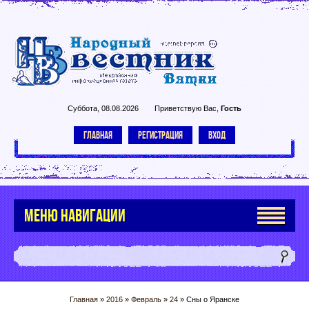
Суббота, 08.08.2026
Приветствую Вас
,
Гость
ГЛАВНАЯ
РЕГИСТРАЦИЯ
ВХОД
МЕНЮ НАВИГАЦИИ
Главная
»
2016
»
Февраль
»
24
» Сны о Яранске