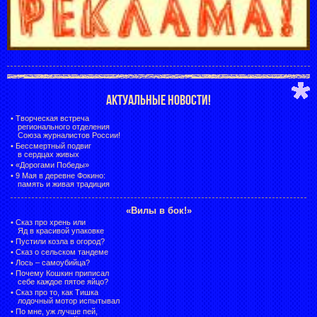
АКТУАЛЬНЫЕ НОВОСТИ!
•
Творческая встреча
регионального отделения
Союза журналистов России!
•
Бессмертный подвиг
в сердцах живых
•
«Дорогами Победы»
•
9 Мая в деревне Фокино:
память и живая традиция
«Вилы в бок!»
•
Сказ про хрень или
Яд в красивой упаковке
•
Пустили козла в огород?
•
Сказ о сельском тандеме
•
Лось – самоубийца?
•
Почему Кошкин приписал
себе каждое пятое яйцо?
•
Сказ про то, как Тишка
лодочный мотор испытывал
•
По мне, уж лучше пей,