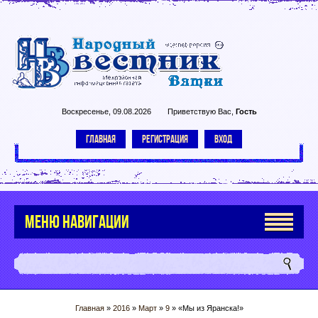
Воскресенье, 09.08.2026
Приветствую Вас
,
Гость
ГЛАВНАЯ
РЕГИСТРАЦИЯ
ВХОД
МЕНЮ НАВИГАЦИИ
Главная
»
2016
»
Март
»
9
» «Мы из Яранска!»