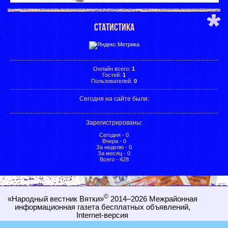
СТАТИСТИКА
Онлайн всего:
1
Гостей:
1
Пользователей:
0
Сегодня на сайте были:
Зарегистрированы
:
Сегодня - 0
Вчера - 0
За неделю - 0
За месяц - 0
Всего - 428
©
«Народный вестник Вятки»
2014–2026
Межрайонная
информационная газета бесплатных объявлений,
Internet-
версия