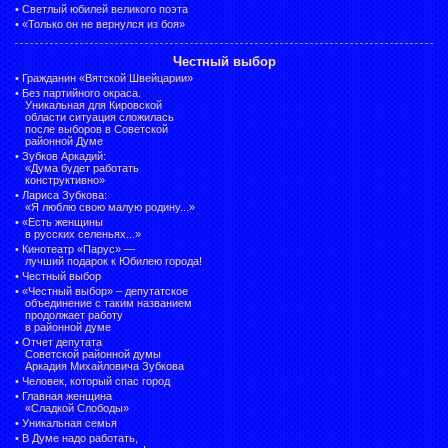
•
Светлый юбилей великого поэта
•
«Только он не вернулся из боя»
Честный выбор
•
Гражданин «Вятской Швейцарии»
•
Без партийного окраса.
Уникальная для Кировской
области ситуация сложилась
после выборов в Советской
районной Думе
•
Зубков Аркадий:
«Дума будет работать
конструктивно»
•
Лариса Зубкова:
«Я люблю свою малую родину...»
•
«Есть женщины
в русских селеньях...»
•
Кинотеатр «Парус» —
лучший подарок к Юбилею города!
•
Честный выбор
• «Честный выбор» –
депутатское
объединение с таким названием
продолжает работу
в районной думе
•
Отчет депутата
Советской районной думы
Аркадия Михайловича Зубкова
•
Человек, который спас город
•
Главная женщина
«Сладкой Слободы»
•
Уникальная семья
•
В Думе надо работать,