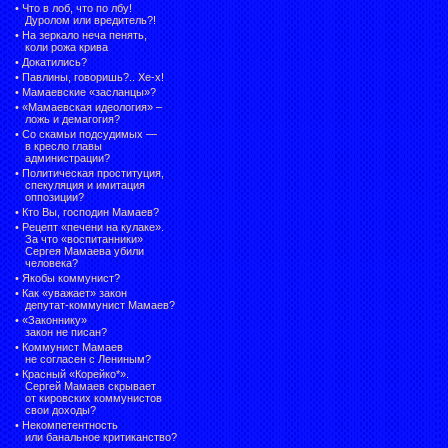
•
Что в лоб, что по лбу!
Дуролом или вредитель?!
•
На зеркало неча пенять,
коли рожа крива
•
Докатились?
•
Павлины, говоришь?.. Хе-х!
•
Мамаевские «засланцы»?
•
«Мамаевская идеология» –
ложь и демагогия?
•
Со скамьи подсудимых —
в кресло главы
администрации?
•
Политическая проституция,
спекуляция и имитация
оппозиции?
•
Кто Вы, господин Мамаев?
•
Рецепт «печени на кулаке».
За что «воспитанники»
Сергея Мамаева убили
человека?
•
Якобы коммунист?
•
Как «уважает» закон
депутат-коммунист Мамаев?
•
«Законнику»
закон не писан?
•
Коммунист Мамаев
не согласен с Лениным?
•
Красный «Корейко*».
Сергей Мамаев скрывает
от кировских коммунистов
свои доходы?
•
Некомпетентность
или банальное критиканство?