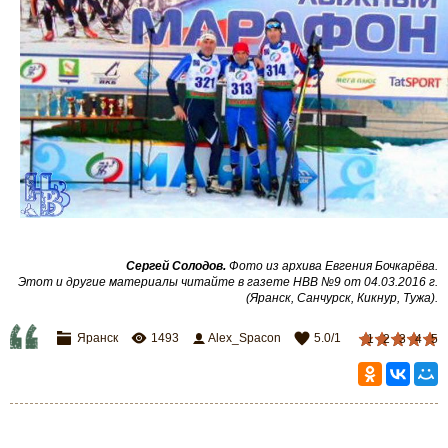
Сергей Солодов.
Фото из архива Евгения Бочкарёва.
Этот и другие материалы читайте в газете НВВ №9 от 04.03.2016 г.
(Яранск, Санчурск, Кикнур, Тужа)
.
Яранск
1493
Alex_Spacon
5.0
/
1
1
2
3
4
5