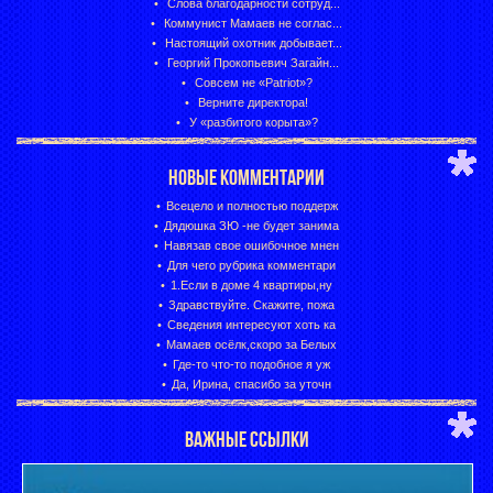
Слова благодарности сотруд...
Коммунист Мамаев не соглас...
Настоящий охотник добывает...
Георгий Прокопьевич Загайн...
Совсем не «Patriot»?
Верните директора!
У «разбитого корыта»?
НОВЫЕ КОММЕНТАРИИ
Всецело и полностью поддерж
Дядюшка ЗЮ -не будет занима
Навязав свое ошибочное мнен
Для чего рубрика комментари
1.Если в доме 4 квартиры,ну
Здравствуйте. Скажите, пожа
Сведения интересуют хоть ка
Мамаев осёлк,скоро за Белых
Где-то что-то подобное я уж
Да, Ирина, спасибо за уточн
ВАЖНЫЕ ССЫЛКИ