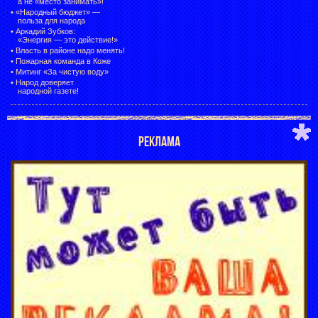
а не «место занимать»!
•
«Народный бюджет» —
польза для народа
•
Аркадий Зубков:
«Энергия — это действие!»
•
Власть в районе надо менять!
•
Пожарная команда в Коже
•
Митинг «За чистую воду»
•
Народ доверяет
народной газете!
РЕКЛАМА