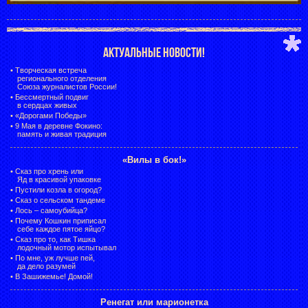
АКТУАЛЬНЫЕ НОВОСТИ!
•
Творческая встреча
регионального отделения
Союза журналистов России!
•
Бессмертный подвиг
в сердцах живых
•
«Дорогами Победы»
•
9 Мая в деревне Фокино:
память и живая традиция
«Вилы в бок!»
•
Сказ про хрень или
Яд в красивой упаковке
•
Пустили козла в огород?
•
Сказ о сельском тандеме
•
Лось – самоубийца?
•
Почему Кошкин приписал
себе каждое пятое яйцо?
•
Сказ про то, как Тишка
лодочный мотор испытывал
•
По мне, уж лучше пей,
да дело разумей
•
В Зашижемье! Домой!
Ренегат или марионетка