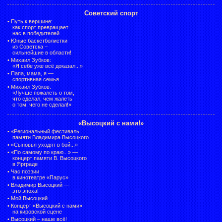
Советский спорт
•
Путь к вершине:
как спорт превращает
нас в победителей
•
Юные баскетболистки
из Советска –
сильнейшие в области!
•
Михаил Зубков:
«Я себе уже всё доказал...»
•
Папа, мама, я —
спортивная семья
•
Михаил Зубков:
«Лучше пожалеть о том,
что сделал, чем жалеть
о том, чего не сделал!»
«Высоцкий с нами!»
•
«Региональный фестиваль
памяти Владимира Высоцкого
•
«Сыновья уходят в бой...»
•
«По самому по краю...» —
концерт памяти В. Высоцкого
в Ярграде
•
Час поэзии
в кинотеатре «Парус»
•
Владимир Высоцкий —
это эпоха!
•
Мой Высоцкий
•
Концерт «Высоцкий с нами»
на кировской сцене
•
Высоцкий – наше всё!