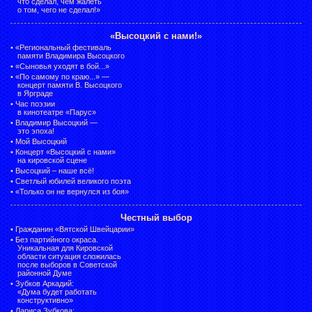
что сделал, чем жалеть
о том, чего не сделал!»
«Высоцкий с нами!»
•
«Региональный фестиваль
памяти Владимира Высоцкого
•
«Сыновья уходят в бой...»
•
«По самому по краю...» —
концерт памяти В. Высоцкого
в Ярграде
•
Час поэзии
в кинотеатре «Парус»
•
Владимир Высоцкий —
это эпоха!
•
Мой Высоцкий
•
Концерт «Высоцкий с нами»
на кировской сцене
•
Высоцкий – наше всё!
•
Светлый юбилей великого поэта
•
«Только он не вернулся из боя»
Честный выбор
•
Гражданин «Вятской Швейцарии»
•
Без партийного окраса.
Уникальная для Кировской
области ситуация сложилась
после выборов в Советской
районной Думе
•
Зубков Аркадий:
«Дума будет работать
конструктивно»
•
Лариса Зубкова: