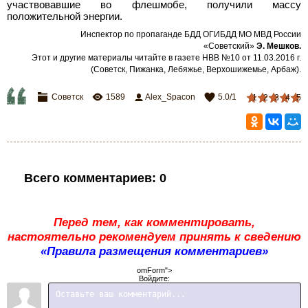
участвовавшие во флешмобе, получили массу
положительной энергии.
Инспектор по пропаганде БДД ОГИБДД МО МВД России
«Советский»
Э. Мешков
.
Этот и другие материалы читайте в газете НВВ №10 от 11.03.2016 г.
(Советск, Пижанка, Лебяжье, Верхошижемье, Арбаж)
.
Советск
1589
Alex_Spacon
5.0
/
1
1
2
3
4
5
Всего комментариев
:
0
Перед тем, как комментировать,
настоятельно рекомендуем принять к сведению
«Правила размещения комментариев»
omForm">
Войдите: