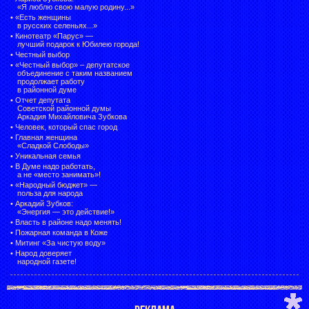
«Я люблю свою малую родину...»
•
«Есть женщины
в русских селеньях...»
•
Кинотеатр «Парус» —
лучший подарок к Юбилею города!
•
Честный выбор
• «Честный выбор» –
депутатское
объединение с таким названием
продолжает работу
в районной думе
•
Отчет депутата
Советской районной думы
Аркадия Михайловича Зубкова
•
Человек, который спас город
•
Главная женщина
«Сладкой Слободы»
•
Уникальная семья
•
В Думе надо работать,
а не «место занимать»!
•
«Народный бюджет» —
польза для народа
•
Аркадий Зубков:
«Энергия — это действие!»
•
Власть в районе надо менять!
•
Пожарная команда в Коже
•
Митинг «За чистую воду»
•
Народ доверяет
народной газете!