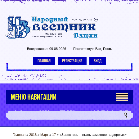
Воскресенье, 09.08.2026
Приветствую Вас
,
Гость
ГЛАВНАЯ
РЕГИСТРАЦИЯ
ВХОД
МЕНЮ НАВИГАЦИИ
Главная
»
2016
»
Март
»
17
» «Засветись – стань заметнее на дорогах»