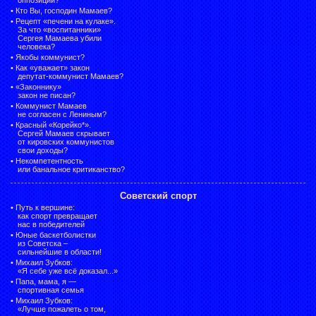
•
Кто Вы, господин Мамаев?
•
Рецепт «печени на кулаке».
За что «воспитанники»
Сергея Мамаева убили
человека?
•
Якобы коммунист?
•
Как «уважает» закон
депутат-коммунист Мамаев?
•
«Законнику»
закон не писан?
•
Коммунист Мамаев
не согласен с Лениным?
•
Красный «Корейко*».
Сергей Мамаев скрывает
от кировских коммунистов
свои доходы?
•
Некомпетентность
или банальное критиканство?
Советский спорт
•
Путь к вершине:
как спорт превращает
нас в победителей
•
Юные баскетболистки
из Советска –
сильнейшие в области!
•
Михаил Зубков:
«Я себе уже всё доказал...»
•
Папа, мама, я —
спортивная семья
•
Михаил Зубков:
«Лучше пожалеть о том,