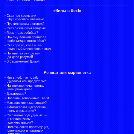
«Вилы в бок!»
•
Сказ про хрень или
Яд в красивой упаковке
•
Пустили козла в огород?
•
Сказ о сельском тандеме
•
Лось – самоубийца?
•
Почему Кошкин приписал
себе каждое пятое яйцо?
•
Сказ про то, как Тишка
лодочный мотор испытывал
•
По мне, уж лучше пей,
да дело разумей
•
В Зашижемье! Домой!
Ренегат или марионетка
•
Что в лоб, что по лбу!
Дуролом или вредитель?!
•
На зеркало неча пенять,
коли рожа крива
•
Докатились?
•
Павлины, говоришь?.. Хе-х!
•
Мамаевские «засланцы»?
•
«Мамаевская идеология» –
ложь и демагогия?
•
Со скамьи подсудимых —
в кресло главы
администрации?
•
Политическая проституция,
спекуляция и имитация
оппозиции?