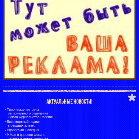
АКТУАЛЬНЫЕ НОВОСТИ!
•
Творческая встреча
регионального отделения
Союза журналистов России!
•
Бессмертный подвиг
в сердцах живых
•
«Дорогами Победы»
•
9 Мая в деревне Фокино:
память и живая традиция