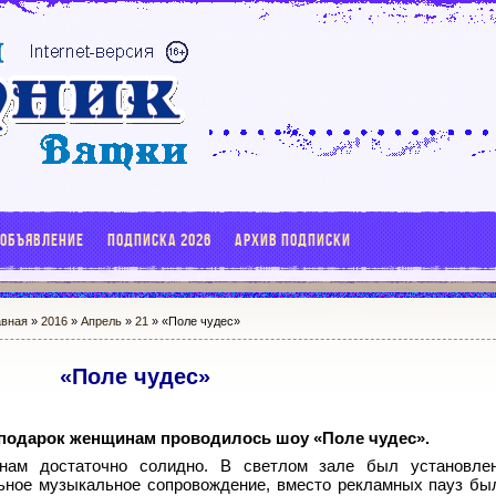
 ОБЪЯВЛЕНИЕ
ПОДПИСКА 2026
АРХИВ ПОДПИСКИ
авная
»
2016
»
Апрель
»
21
» «Поле чудес»
«Поле чудес»
 подарок женщинам проводилось шоу «Поле чудес».
нам достаточно солидно. В светлом зале был установле
льное музыкальное сопровождение, вместо рекламных пауз б