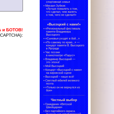
спортивная семья
•
Михаил Зубков:
«Лучше пожалеть о том,
что сделал, чем жалеть
о том, чего не сделал!»
«Высоцкий с нами!»
•
«Региональный фестиваль
А и БОТОВ!
памяти Владимира
 (CAPTCHA):
Высоцкого
•
«Сыновья уходят в бой...»
•
«По самому по краю...» —
концерт памяти В. Высоцкого
в Ярграде
•
Час поэзии
в кинотеатре «Парус»
•
Владимир Высоцкий —
это эпоха!
•
Мой Высоцкий
•
Концерт «Высоцкий с нами»
на кировской сцене
•
Высоцкий – наше всё!
•
Светлый юбилей великого
поэта
•
«Только он не вернулся из
боя»
Честный выбор
•
Гражданин «Вятской
Швейцарии»
•
Без партийного окраса.