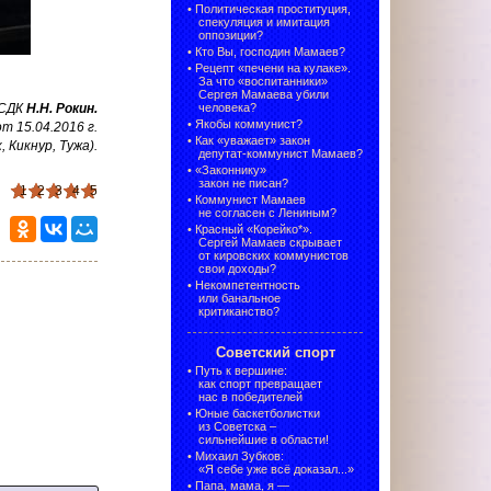
•
Политическая проституция,
спекуляция и имитация
оппозиции?
•
Кто Вы, господин Мамаев?
•
Рецепт «печени на кулаке».
За что «воспитанники»
Сергея Мамаева убили
 СДК
Н.Н. Рокин
.
человека?
•
Якобы коммунист?
 15.04.2016 г.
•
Как «уважает» закон
, Кикнур, Тужа)
.
депутат-коммунист Мамаев?
•
«Законнику»
закон не писан?
1
2
3
4
5
•
Коммунист Мамаев
не согласен с Лениным?
•
Красный «Корейко*».
Сергей Мамаев скрывает
от кировских коммунистов
свои доходы?
•
Некомпетентность
или банальное
критиканство?
Советский спорт
•
Путь к вершине:
как спорт превращает
нас в победителей
•
Юные баскетболистки
из Советска –
сильнейшие в области!
•
Михаил Зубков:
«Я себе уже всё доказал...»
•
Папа, мама, я —