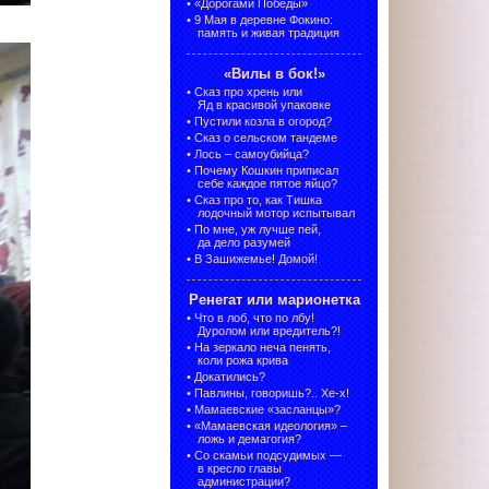
•
«Дорогами Победы»
•
9 Мая в деревне Фокино:
память и живая традиция
«Вилы в бок!»
•
Сказ про хрень или
Яд в красивой упаковке
•
Пустили козла в огород?
•
Сказ о сельском тандеме
•
Лось – самоубийца?
•
Почему Кошкин приписал
себе каждое пятое яйцо?
•
Сказ про то, как Тишка
лодочный мотор испытывал
•
По мне, уж лучше пей,
да дело разумей
•
В Зашижемье! Домой!
Ренегат или марионетка
•
Что в лоб, что по лбу!
Дуролом или вредитель?!
•
На зеркало неча пенять,
коли рожа крива
•
Докатились?
•
Павлины, говоришь?.. Хе-х!
•
Мамаевские «засланцы»?
•
«Мамаевская идеология» –
ложь и демагогия?
•
Со скамьи подсудимых —
в кресло главы
администрации?