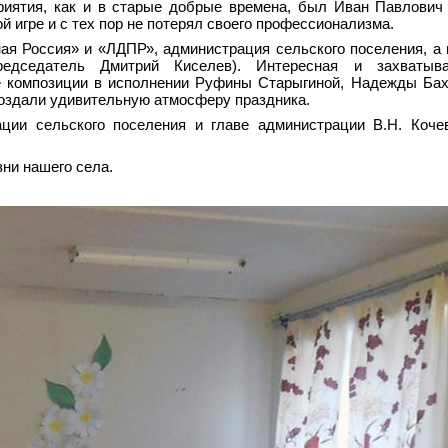
иятия, как и в старые добрые времена, был Иван Павлович
й игре и с тех пор не потерял своего профессионализма.
ая Россия» и «ЛДПР», администрация сельского поселения, а
едседатель Дмитрий Киселев). Интересная и захватыв
 композиции в исполнении Руфины Старыгиной, Надежды Бах
создали удивительную атмосферу праздника.
ии сельского поселения и главе администрации В.Н. Кочев
зни нашего села.