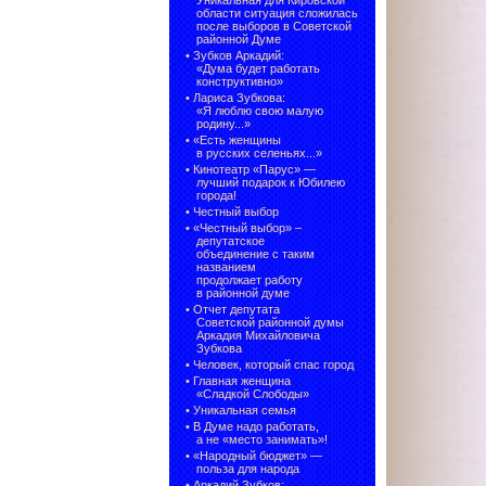
Уникальная для Кировской
области ситуация сложилась
после выборов в Советской
районной Думе
•
Зубков Аркадий:
«Дума будет работать
конструктивно»
•
Лариса Зубкова:
«Я люблю свою малую
родину...»
•
«Есть женщины
в русских селеньях...»
•
Кинотеатр «Парус» —
лучший подарок к Юбилею
города!
•
Честный выбор
• «Честный выбор» –
депутатское
объединение с таким
названием
продолжает работу
в районной думе
•
Отчет депутата
Советской районной думы
Аркадия Михайловича
Зубкова
•
Человек, который спас город
•
Главная женщина
«Сладкой Слободы»
•
Уникальная семья
•
В Думе надо работать,
а не «место занимать»!
•
«Народный бюджет» —
польза для народа
•
Аркадий Зубков: