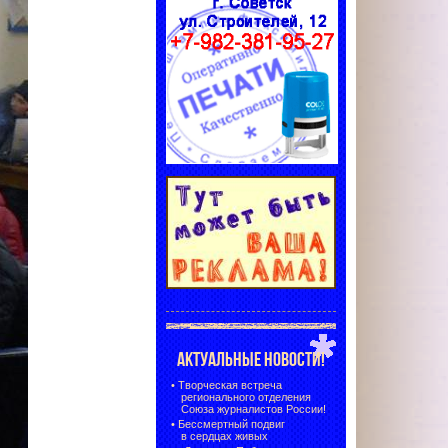
АКТУАЛЬНЫЕ НОВОСТИ!
•
Творческая встреча
регионального отделения
Союза журналистов России!
•
Бессмертный подвиг
в сердцах живых