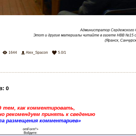
Администратор Сердежского
Этот и другие материалы читайте в газете НВВ №15 от
(Яранск, Санчурск
1644
Alex_Spacon
5.0
/
1
в
:
0
д тем, как комментировать,
о рекомендуем принять к сведению
ла размещения комментариев»
omForm">
Войдите: