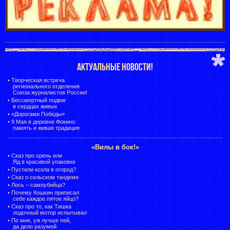
АКТУАЛЬНЫЕ НОВОСТИ!
•
Творческая встреча
регионального отделения
Союза журналистов России!
•
Бессмертный подвиг
в сердцах живых
•
«Дорогами Победы»
•
9 Мая в деревне Фокино:
память и живая традиция
«Вилы в бок!»
•
Сказ про хрень или
Яд в красивой упаковке
•
Пустили козла в огород?
•
Сказ о сельском тандеме
•
Лось – самоубийца?
•
Почему Кошкин приписал
себе каждое пятое яйцо?
•
Сказ про то, как Тишка
лодочный мотор испытывал
•
По мне, уж лучше пей,
да дело разумей