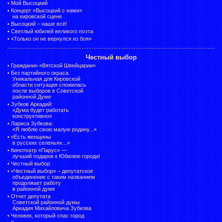
•
Мой Высоцкий
•
Концерт «Высоцкий с нами»
на кировской сцене
•
Высоцкий – наше всё!
•
Светлый юбилей великого поэта
•
«Только он не вернулся из боя»
Честный выбор
•
Гражданин «Вятской Швейцарии»
•
Без партийного окраса.
Уникальная для Кировской
области ситуация сложилась
после выборов в Советской
районной Думе
•
Зубков Аркадий:
«Дума будет работать
конструктивно»
•
Лариса Зубкова:
«Я люблю свою малую родину...»
•
«Есть женщины
в русских селеньях...»
•
Кинотеатр «Парус» —
лучший подарок к Юбилею города!
•
Честный выбор
• «Честный выбор» –
депутатское
объединение с таким названием
продолжает работу
в районной думе
•
Отчет депутата
Советской районной думы
Аркадия Михайловича Зубкова
•
Человек, который спас город