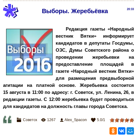
Выборы. Жеребьёвка
20:33
Редакция газеты «Народный
вестник Вятки» информирует
кандидатов в депутаты Госдумы,
ОЗС, Думы Советского района о
проведении жеребьевки на
предоставление площадей в
газете «Народный вестник Вятки»
для размещения предвыборной
агитации на платной основе. Жеребьевка состоится
15
августа в 11:00 по адресу: г.
Советск, ул.
Ленина, 26, в
редакции газеты. С 12:00 жеребьевка будет проводиться
для кандидатов на должность главы города Советска.
Советск
1267
Alex_Spacon
5.0
/
1
1
2
3
4
5