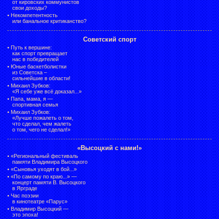
от кировских коммунистов
свои доходы?
•
Некомпетентность
или банальное критиканство?
Советский спорт
•
Путь к вершине:
как спорт превращает
нас в победителей
•
Юные баскетболистки
из Советска –
сильнейшие в области!
•
Михаил Зубков:
«Я себе уже всё доказал...»
•
Папа, мама, я —
спортивная семья
•
Михаил Зубков:
«Лучше пожалеть о том,
что сделал, чем жалеть
о том, чего не сделал!»
«Высоцкий с нами!»
•
«Региональный фестиваль
памяти Владимира Высоцкого
•
«Сыновья уходят в бой...»
•
«По самому по краю...» —
концерт памяти В. Высоцкого
в Ярграде
•
Час поэзии
в кинотеатре «Парус»
•
Владимир Высоцкий —
это эпоха!