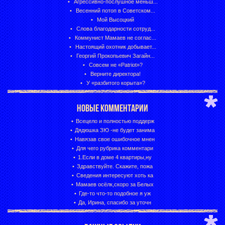
Агрессивно-послушное меньш...
Весенний потоп в Советском...
Мой Высоцкий
Слова благодарности сотруд...
Коммунист Мамаев не соглас...
Настоящий охотник добывает...
Георгий Прокопьевич Загайн...
Совсем не «Patriot»?
Верните директора!
У «разбитого корыта»?
НОВЫЕ КОММЕНТАРИИ
Всецело и полностью поддерж
Дядюшка ЗЮ -не будет занима
Навязав свое ошибочное мнен
Для чего рубрика комментари
1.Если в доме 4 квартиры,ну
Здравствуйте. Скажите, пожа
Сведения интересуют хоть ка
Мамаев осёлк,скоро за Белых
Где-то что-то подобное я уж
Да, Ирина, спасибо за уточн