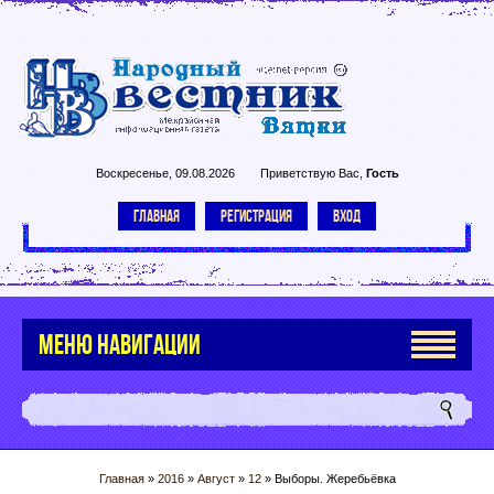
Воскресенье, 09.08.2026
Приветствую Вас
,
Гость
ГЛАВНАЯ
РЕГИСТРАЦИЯ
ВХОД
МЕНЮ НАВИГАЦИИ
Главная
»
2016
»
Август
»
12
» Выборы. Жеребьёвка