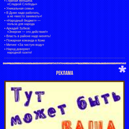
•
Главная женщина
«Сладкой Слободы»
•
Уникальная семья
•
В Думе надо работать,
а не «место занимать»!
•
«Народный бюджет» —
польза для народа
•
Аркадий Зубков:
«Энергия — это действие!»
•
Власть в районе надо менять!
•
Пожарная команда в Коже
•
Митинг «За чистую воду»
•
Народ доверяет
народной газете!
РЕКЛАМА