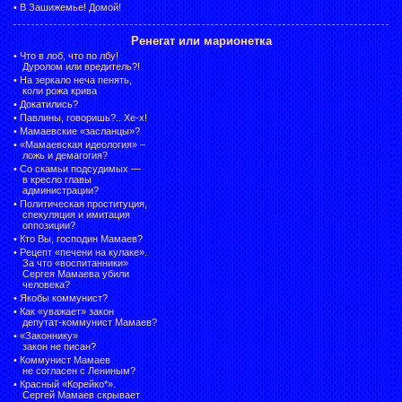
•
В Зашижемье! Домой!
Ренегат или марионетка
•
Что в лоб, что по лбу!
Дуролом или вредитель?!
•
На зеркало неча пенять,
коли рожа крива
•
Докатились?
•
Павлины, говоришь?.. Хе-х!
•
Мамаевские «засланцы»?
•
«Мамаевская идеология» –
ложь и демагогия?
•
Со скамьи подсудимых —
в кресло главы
администрации?
•
Политическая проституция,
спекуляция и имитация
оппозиции?
•
Кто Вы, господин Мамаев?
•
Рецепт «печени на кулаке».
За что «воспитанники»
Сергея Мамаева убили
человека?
•
Якобы коммунист?
•
Как «уважает» закон
депутат-коммунист Мамаев?
•
«Законнику»
закон не писан?
•
Коммунист Мамаев
не согласен с Лениным?
•
Красный «Корейко*».
Сергей Мамаев скрывает