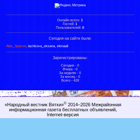
Онлайн всего:
1
Гостей:
1
Пользователей:
0
Сегодня на сайте были:
Alex_Spacon
,
lachkova_oksana
,
elenaall
Зарегистрированы
:
Сегодня - 0
Вчера - 0
За неделю - 0
За месяц - 0
Всего - 428
©
«Народный вестник Вятки»
2014–2026
Межрайонная
информационная газета бесплатных объявлений,
Internet-
версия