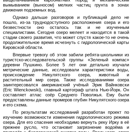
выщелачиванием карбонатных пород и механическим
вымыванием (выносом) мелких частиц грунта в зонах
движения подземных вод.
Однако дальше разговоров и публикаций дело не
пошло, из-за труднодоступного расположения озера и его
безвестности оно осталось так и не изученным
специалистами. Сегодня озеро мелеет и находится в такой
стадии своего развития, что может спустя какое-то не очень
продолжительное время исчезнуть с гидрологической карты
Кировской области.
Впервые тревогу об этом забили ребята-школьники из
туристско-исследовательской группы «Зеленый компас»
деревни Пушкино. Более 5 лет они детально изучали
метрические данные, исследовали характеристики воды,
происхождение Никулятского озера, животный и
растительный мир озера. Также исследованиями озера
заинтересовался американский учёный Эрик Вайнковски
(Eric Wienckowski), главный картограф штата Нью-Йорк. Он
составляет атлас озёр Среднего Поволжья. Ему были
предоставлены данные промеров глубин Никулятского озера
и его схема.
По результатам исследований разработан проект по
изучению возможности изменения гидрологического режима
озера. Для его спасения необходимо вернуть реку Ирку в её
прежнее русло, что остановит загрязнение водоёма и