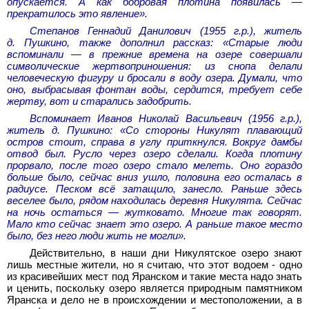
опускается. А как бобровая плотина появилась —
прекратилось это явление».
Степанов Геннадий Данилович (1955 г.р.), житель
д. Пушкино, также дополнил рассказ: «Старые люди
вспоминали — в прежние времена на озере совершали
символические жертвоприношения: из снопа делали
человеческую фигуру и бросали в воду озера. Думали, что
оно, выбрасывая фонтан воды, сердится, требует себе
жертву, вот и старались задобрить.
Вспоминает Иванов Николай Васильевич (1956 г.р.),
житель д. Пушкино: «Со стороны Никулят плавающий
остров стоит, справа в углу приткнулся. Вокруг дамбы
отвод был. Русло через озеро сделали. Когда плотину
прорвало, после того озеро стало мелеть. Оно гораздо
больше было, сейчас вниз ушло, половина его осталась в
радиусе. Песком всё затащило, занесло. Раньше здесь
веселее было, рядом находилась деревня Никулята. Сейчас
на ночь остаться — жутковато. Многие так говорят.
Мало кто сейчас знает это озеро. А раньше такое место
было, без него люди жить не могли».
Действительно, в наши дни Никулятское озеро знают
лишь местные жители, но я считаю, что этот водоем - одно
из красивейших мест под Яранском и такие места надо знать
и ценить, поскольку озеро является природным памятником
Яранска и дело не в происхождении и местоположении, а в