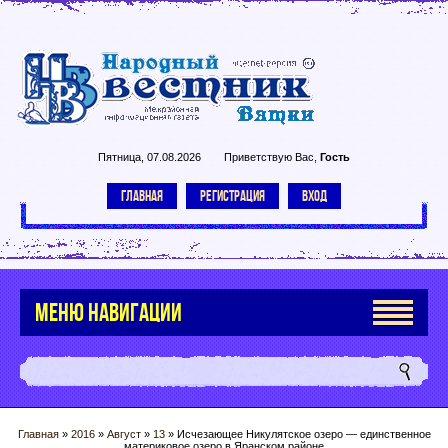
Пятница, 07.08.2026
Приветствую Вас
,
Гость
ГЛАВНАЯ
РЕГИСТРАЦИЯ
ВХОД
МЕНЮ НАВИГАЦИИ
Главная
»
2016
»
Август
»
13
» Исчезающее Никулятское озеро — единственное
материковое озеро в Яранском районе