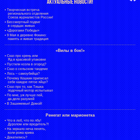
АКТУАЛЬНЫЕ НОВОСТИ!
•
Творческая встреча
регионального отделения
Союза журналистов России!
•
Бессмертный подвиг
в сердцах живых
•
«Дорогами Победы»
•
9 Мая в деревне Фокино:
память и живая традиция
«Вилы в бок!»
•
Сказ про хрень или
Яд в красивой упаковке
•
Пустили козла в огород?
•
Сказ о сельском тандеме
•
Лось – самоубийца?
•
Почему Кошкин приписал
себе каждое пятое яйцо?
•
Сказ про то, как Тишка
лодочный мотор испытывал
•
По мне, уж лучше пей,
да дело разумей
•
В Зашижемье! Домой!
Ренегат или марионетка
•
Что в лоб, что по лбу!
Дуролом или вредитель?!
•
На зеркало неча пенять,
коли рожа крива
•
Докатились?