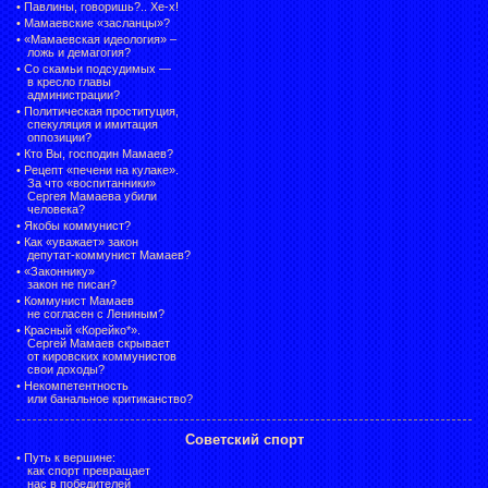
•
Павлины, говоришь?.. Хе-х!
•
Мамаевские «засланцы»?
•
«Мамаевская идеология» –
ложь и демагогия?
•
Со скамьи подсудимых —
в кресло главы
администрации?
•
Политическая проституция,
спекуляция и имитация
оппозиции?
•
Кто Вы, господин Мамаев?
•
Рецепт «печени на кулаке».
За что «воспитанники»
Сергея Мамаева убили
человека?
•
Якобы коммунист?
•
Как «уважает» закон
депутат-коммунист Мамаев?
•
«Законнику»
закон не писан?
•
Коммунист Мамаев
не согласен с Лениным?
•
Красный «Корейко*».
Сергей Мамаев скрывает
от кировских коммунистов
свои доходы?
•
Некомпетентность
или банальное критиканство?
Советский спорт
•
Путь к вершине:
как спорт превращает
нас в победителей