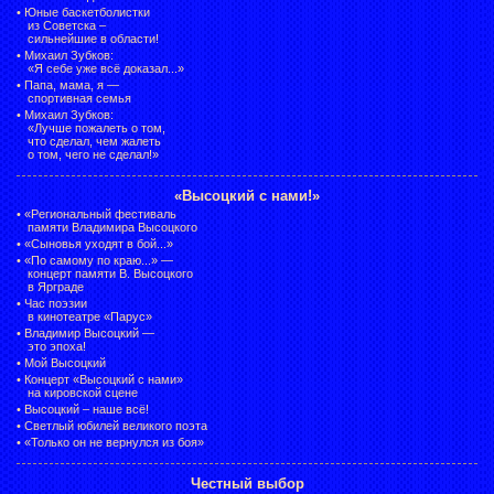
•
Юные баскетболистки
из Советска –
сильнейшие в области!
•
Михаил Зубков:
«Я себе уже всё доказал...»
•
Папа, мама, я —
спортивная семья
•
Михаил Зубков:
«Лучше пожалеть о том,
что сделал, чем жалеть
о том, чего не сделал!»
«Высоцкий с нами!»
•
«Региональный фестиваль
памяти Владимира Высоцкого
•
«Сыновья уходят в бой...»
•
«По самому по краю...» —
концерт памяти В. Высоцкого
в Ярграде
•
Час поэзии
в кинотеатре «Парус»
•
Владимир Высоцкий —
это эпоха!
•
Мой Высоцкий
•
Концерт «Высоцкий с нами»
на кировской сцене
•
Высоцкий – наше всё!
•
Светлый юбилей великого поэта
•
«Только он не вернулся из боя»
Честный выбор