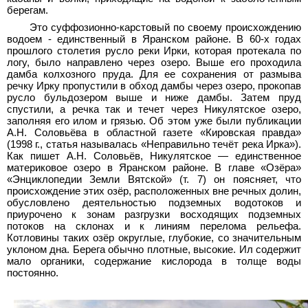
берегам.
Это суффозионно-карстовый по своему происхождению
водоем - единственный в Яранском районе. В 60-х годах
прошлого столетия русло реки Ирки, которая протекала по
логу, было направлено через озеро. Выше его проходила
дамба колхозного пруда. Для ее сохранения от размыва
речку Ирку пропустили в обход дамбы через озеро, прокопав
русло бульдозером выше и ниже дамбы. Затем пруд
спустили, а речка так и течет через Никулятское озеро,
заполняя его илом и грязью. Об этом уже были публикации
А.Н. Соловьёва в областной газете «Кировская правда»
(1998 г., статья называлась «Неправильно течёт река Ирка»).
Как пишет А.Н. Соловьёв, Никулятское — единственное
материковое озеро в Яранском районе. В главе «Озёра»
«Энциклопедии Земли Вятской» (т. 7) он поясняет, что
происхождение этих озёр, расположенных вне речных долин,
обусловлено деятельностью подземных водотоков и
приурочено к зонам разгрузки восходящих подземных
потоков на склонах и к линиям перелома рельефа.
Котловины таких озёр округлые, глубокие, со значительным
уклоном дна. Берега обычно плотные, высокие. Ил содержит
мало органики, содержание кислорода в толще воды
постоянно.