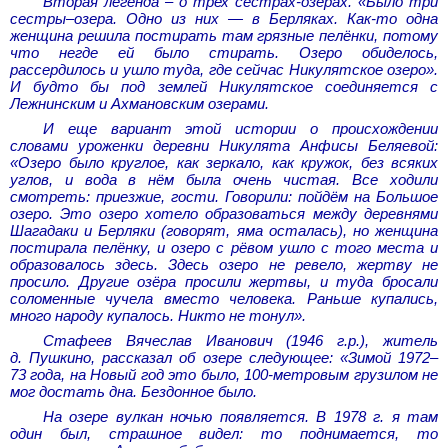
Вторая легенда – о трех сестрах-озерах. «Было три
сестры–озера. Одно из них — в Берляках. Как-то одна
женщина решила постирать там грязные пелёнки, потому
что негде ей было стирать. Озеро обиделось,
рассердилось и ушло туда, где сейчас Никулятское озеро».
И будто бы под землей Никулятское соединяется с
Лежнинским и Ахмановским озерами.
И еще вариант этой истории о происхождении
словами уроженки деревни Никулята Анфисы Беляевой:
«Озеро было круглое, как зеркало, как кружок, без всяких
углов, и вода в нём была очень чистая. Все ходили
смотреть: приезжие, гости. Говорили: пойдём на Большое
озеро. Это озеро хотело образоваться между деревнями
Шагадаки и Берляки (говорят, яма осталась), но женщина
постирала пелёнку, и озеро с рёвом ушло с того места и
образовалось здесь. Здесь озеро не ревело, жертву не
просило. Другие озёра просили жертвы, и туда бросали
соломенные чучела вместо человека. Раньше купались,
много народу купалось. Никто не тонул».
Стафеев Вячеслав Иванович (1946 г.р.), житель
д. Пушкино, рассказал об озере следующее: «Зимой 1972–
73 года, на Новый год это было, 100-метровым грузилом не
мог достать дна. Бездонное было.
На озере вулкан ночью появляется. В 1978 г. я там
один был, страшное видел: то поднимается, то