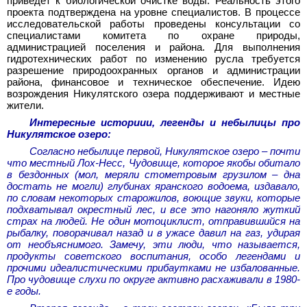
приведёт к биологической очистке воды. Реальность этого
проекта подтверждена на уровне специалистов. В процессе
исследовательской работы проведены консультации со
специалистами комитета по охране природы,
администрацией поселения и района. Для выполнения
гидротехнических работ по изменению русла требуется
разрешение природоохранных органов и администрации
района, финансовое и техническое обеспечение. Идею
возрождения Никулятского озера поддерживают и местные
жители.
Интересные историии, легенды и небылицы про
Никулятское озеро:
Согласно небылице первой, Никулятское озеро – почти
что местный Лох-Несс, Чудовище, которое якобы обитало
в бездонных (мол, меряли стометровым грузилом – дна
достать не могли) глубинах яранского водоема, издавало,
по словам некоторых старожилов, воющие звуки, которые
подхватывал окрестный лес, и все это нагоняло жуткий
страх на людей. Не один мотоциклист, отправившийся на
рыбалку, поворачивал назад и в ужасе давил на газ, удирая
от необъяснимого. Замечу, эти люди, что называется,
продукты советского воспитания, особо легендами и
прочими идеалистическими прибаутками не избалованные.
Про чудовище слухи по округе активно расхаживали в 1980-
е годы.