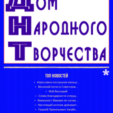
ТОП НОВОСТЕЙ
Агрессивно-послушное меньш...
Весенний потоп в Советском...
Мой Высоцкий
Слова благодарности сотруд...
Коммунист Мамаев не соглас...
Настоящий охотник добывает...
Георгий Прокопьевич Загайн...