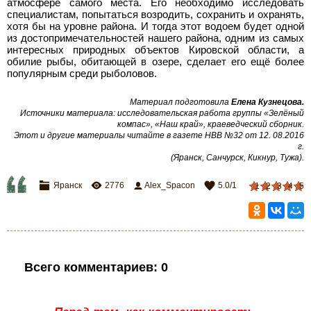
атмосфере самого места. Его необходимо исследовать
специалистам, попытаться возродить, сохранить и охранять,
хотя бы на уровне района. И тогда этот водоем будет одной
из достопримечательностей нашего района, одним из самых
интересных природных объектов Кировской области, а
обилие рыбы, обитающей в озере, сделает его ещё более
популярным среди рыболовов.
Материал подготовила
Елена Кузнецова
.
Источники материала:
исследовательская работа группы «Зелёный
компас»,
«Наш край», краеведческий сборник.
Этот и другие материалы читайте в газете НВВ №32 от 12. 08.2016
г.
(Яранск, Санчурск, Кикнур, Тужа)
.
Яранск
2776
Alex_Spacon
5.0
/
1
1
2
3
4
5
Всего комментариев
:
0