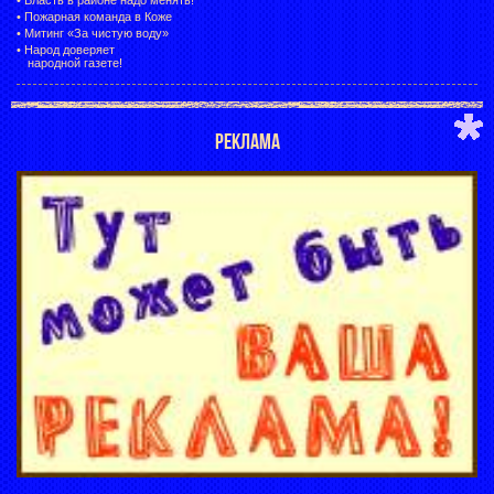
•
Пожарная команда в Коже
•
Митинг «За чистую воду»
•
Народ доверяет
народной газете!
РЕКЛАМА