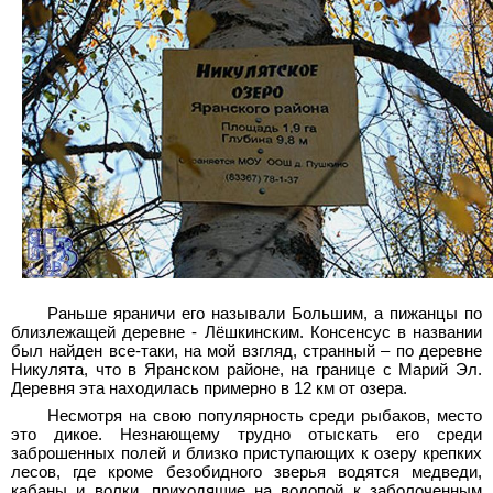
Раньше яраничи его называли Большим, а пижанцы по
близлежащей деревне - Лёшкинским. Консенсус в названии
был найден все-таки, на мой взгляд, странный – по деревне
Никулята, что в Яранском районе, на границе с Марий Эл.
Деревня эта находилась примерно в 12 км от озера.
Несмотря на свою популярность среди рыбаков, место
это дикое. Незнающему трудно отыскать его среди
заброшенных полей и близко приступающих к озеру крепких
лесов, где кроме безобидного зверья водятся медведи,
кабаны и волки, приходящие на водопой к заболоченным