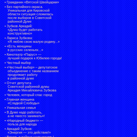
•
Гражданин «Вятской Швейцарии»
•
Без партийного окраса.
Уникальная для Кировской
области ситуация сложилась
после выборов в Советской
районной Думе
•
Зубков Аркадий:
«Дума будет работать
конструктивно»
•
Лариса Зубкова:
«Я люблю свою малую родину...»
•
«Есть женщины
в русских селеньях...»
•
Кинотеатр «Парус» —
лучший подарок к Юбилею города!
•
Честный выбор
• «Честный выбор» –
депутатское
объединение с таким названием
продолжает работу
в районной думе
•
Отчет депутата
Советской районной думы
Аркадия Михайловича Зубкова
•
Человек, который спас город
•
Главная женщина
«Сладкой Слободы»
•
Уникальная семья
•
В Думе надо работать,
а не «место занимать»!
•
«Народный бюджет» —
польза для народа
•
Аркадий Зубков:
«Энергия — это действие!»
•
Власть в районе надо менять!