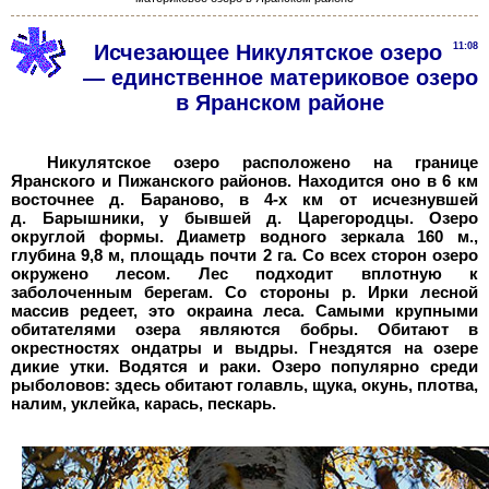
Исчезающее Никулятское озеро
11:08
— единственное материковое озеро
в Яранском районе
Никулятское озеро расположено на границе
Яранского и Пижанского районов. Находится оно в 6 км
восточнее д. Бараново, в 4-х км от исчезнувшей
д. Барышники, у бывшей д. Царегородцы. Озеро
округлой формы. Диаметр водного зеркала 160 м.,
глубина 9,8 м, площадь почти 2 га. Со всех сторон озеро
окружено лесом. Лес подходит вплотную к
заболоченным берегам. Со стороны р. Ирки лесной
массив редеет, это окраина леса. Самыми крупными
обитателями озера являются бобры. Обитают в
окрестностях ондатры и выдры. Гнездятся на озере
дикие утки. Водятся и раки. Озеро популярно среди
рыболовов: здесь обитают голавль, щука, окунь, плотва,
налим, уклейка, карась, пескарь.