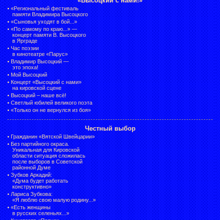
«Высоцкий с нами!»
•
«Региональный фестиваль
памяти Владимира Высоцкого
•
«Сыновья уходят в бой...»
•
«По самому по краю...» —
концерт памяти В. Высоцкого
в Ярграде
•
Час поэзии
в кинотеатре «Парус»
•
Владимир Высоцкий —
это эпоха!
•
Мой Высоцкий
•
Концерт «Высоцкий с нами»
на кировской сцене
•
Высоцкий – наше всё!
•
Светлый юбилей великого поэта
•
«Только он не вернулся из боя»
Честный выбор
•
Гражданин «Вятской Швейцарии»
•
Без партийного окраса.
Уникальная для Кировской
области ситуация сложилась
после выборов в Советской
районной Думе
•
Зубков Аркадий:
«Дума будет работать
конструктивно»
•
Лариса Зубкова:
«Я люблю свою малую родину...»
•
«Есть женщины
в русских селеньях...»