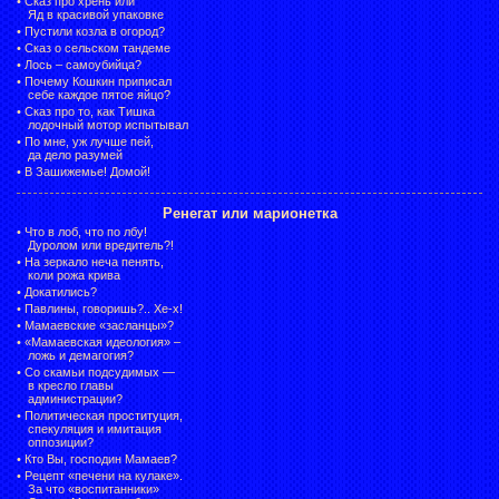
•
Сказ про хрень или
Яд в красивой упаковке
•
Пустили козла в огород?
•
Сказ о сельском тандеме
•
Лось – самоубийца?
•
Почему Кошкин приписал
себе каждое пятое яйцо?
•
Сказ про то, как Тишка
лодочный мотор испытывал
•
По мне, уж лучше пей,
да дело разумей
•
В Зашижемье! Домой!
Ренегат или марионетка
•
Что в лоб, что по лбу!
Дуролом или вредитель?!
•
На зеркало неча пенять,
коли рожа крива
•
Докатились?
•
Павлины, говоришь?.. Хе-х!
•
Мамаевские «засланцы»?
•
«Мамаевская идеология» –
ложь и демагогия?
•
Со скамьи подсудимых —
в кресло главы
администрации?
•
Политическая проституция,
спекуляция и имитация
оппозиции?
•
Кто Вы, господин Мамаев?
•
Рецепт «печени на кулаке».
За что «воспитанники»