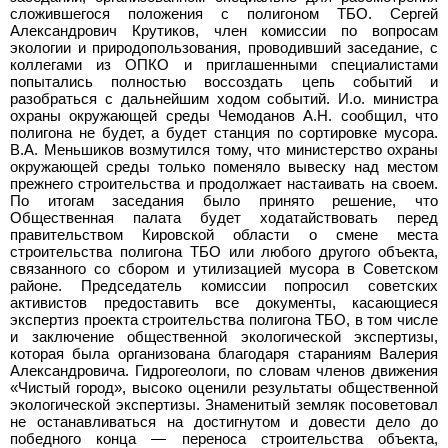
сложившегося положения с полигоном ТБО. Сергей
Александрович Крутиков, член комиссии по вопросам
экологии и природопользования, проводивший заседание, с
коллегами из ОПКО и приглашенными специалистами
попытались полностью воссоздать цепь событий и
разобраться с дальнейшим ходом событий. И.о. министра
охраны окружающей среды Чемоданов
А.Н. сообщил, что
полигона не будет, а будет станция по сортировке мусора.
В.А.
Меньшиков возмутился тому, что министерство охраны
окружающей среды только поменяло вывеску над местом
прежнего строительства и продолжает настаивать на своем.
По итогам заседания было принято решение, что
Общественная палата будет ходатайствовать перед
правительством Кировской области о смене места
строительства полигона ТБО или любого другого объекта,
связанного со сбором и утилизацией мусора в Советском
районе. Председатель комиссии попросил советских
активистов предоставить все документы, касающиеся
экспертиз проекта строительства полигона ТБО, в том числе
и заключение общественной экологической экспертизы,
которая была организована благодаря стараниям Валерия
Александровича. Гидрогеологи, по словам членов движения
«Чистый город», высоко оценили результаты общественной
экологической экспертизы. Знаменитый земляк посоветовал
не останавливаться на достигнутом и довести дело до
победного конца — переноса строительства объекта,