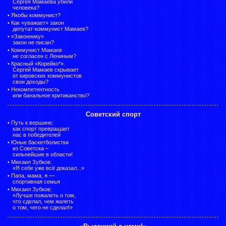
Сергея Мамаева убили
человека?
•
Якобы коммунист?
•
Как «уважает» закон
депутат-коммунист Мамаев?
•
«Законнику»
закон не писан?
•
Коммунист Мамаев
не согласен с Лениным?
•
Красный «Корейко*».
Сергей Мамаев скрывает
от кировских коммунистов
свои доходы?
•
Некомпетентность
или банальное критиканство?
Советский спорт
•
Путь к вершине:
как спорт превращает
нас в победителей
•
Юные баскетболистки
из Советска –
сильнейшие в области!
•
Михаил Зубков:
«Я себе уже всё доказал...»
•
Папа, мама, я —
спортивная семья
•
Михаил Зубков:
«Лучше пожалеть о том,
что сделал, чем жалеть
о том, чего не сделал!»