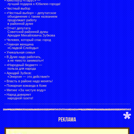
•
Кинотеатр «Парус» —
лучший подарок к Юбилею города!
•
Честный выбор
• «Честный выбор» –
депутатское
объединение с таким названием
продолжает работу
в районной думе
•
Отчет депутата
Советской районной думы
Аркадия Михайловича Зубкова
•
Человек, который спас город
•
Главная женщина
«Сладкой Слободы»
•
Уникальная семья
•
В Думе надо работать,
а не «место занимать»!
•
«Народный бюджет» —
польза для народа
•
Аркадий Зубков:
«Энергия — это действие!»
•
Власть в районе надо менять!
•
Пожарная команда в Коже
•
Митинг «За чистую воду»
•
Народ доверяет
народной газете!
РЕКЛАМА