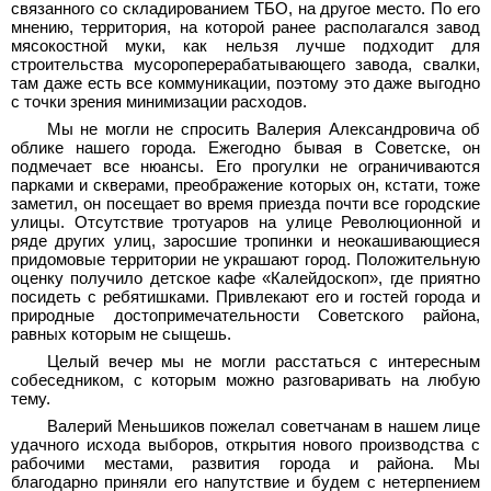
связанного со складированием ТБО, на другое место. По его
мнению, территория, на которой ранее располагался завод
мясокостной муки, как нельзя лучше подходит для
строительства мусороперерабатывающего завода, свалки,
там даже есть все коммуникации, поэтому это даже выгодно
с точки зрения минимизации расходов.
Мы не могли не спросить Валерия Александровича об
облике нашего города. Ежегодно бывая в Советске, он
подмечает все нюансы. Его прогулки не ограничиваются
парками и скверами, преображение которых он, кстати, тоже
заметил, он посещает во время приезда почти все городские
улицы. Отсутствие тротуаров на улице Революционной и
ряде других улиц, заросшие тропинки и неокашивающиеся
придомовые территории не украшают город. Положительную
оценку получило детское кафе «Калейдоскоп», где приятно
посидеть с ребятишками. Привлекают его и гостей города и
природные достопримечательности Советского района,
равных которым не сыщешь.
Целый вечер мы не могли расстаться с интересным
собеседником, с которым можно разговаривать на любую
тему.
Валерий Меньшиков пожелал советчанам в нашем лице
удачного исхода выборов, открытия нового производства с
рабочими местами, развития города и района. Мы
благодарно приняли его напутствие и будем с нетерпением