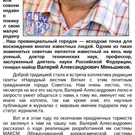
или
совсем
недавн
о
покину
л свою
малую
родину
. Наш провинциальный городок — исходная точка для
восхождения многих известных людей. Одним из таких
знаменитых советчан является известный на весь мир
ученый, доктор технических наук, профессор,
заслуженный деятель науки Российской Федерации,
Валерий Александрович Меньшиков.
генерал-майор
Доброй традицией стала и встреча коллектива редакции
газеты «Народный вестник Вятки» с этим почетным
гражданином города Советска. Нам очень лестно, что,
несмотря на все его заслуги, Валерий Александрович легко и
запросто умеет общаться с нами, к тому же, именует нас не
иначе как коллеги, так как кроме книг, его научные
публикации в журналах с мировым именем подарили ему и
статус журналиста.
Вот и в этом году по окончании праздничных торжеств
он заглянул к нам на чашку чая. Валерий Александрович
рассказал о ходе реализации разработанной им системы
МАКСМ (Международной аэрокосмической системы