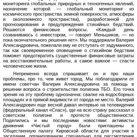
мониторинга глобальных природных и техногенных явлений,
назначение которой — глобальный мониторинг из
космического пространства земной поверхности, атмосферы
и околоземного пространства), разработанной для
прогнозирования и предупреждения стихийных бедствий.
Решаются финансовые вопросы. «Каждый день
созваниваюсь с инвестором, — говорит Меньшиков, — но
пока окончательного решения нет». Мы поддержали Валерия
Александровича, пожелали ему не отступать от задуманного,
так как своевременное оповещение о стихийном бедствии
поможет предотвратить существенные финансовые затраты
на восстановительные работы, а самое важное — спасти
человеческие жизни.
Непременно всегда спрашивает он и про наши
проблемы, про то, чем живет город. Мы поблагодарили от
имени советчан Валерия Александровича за помощь в
решении вопроса о строительстве полигона ТБО. Его точка
зрения на эту проблему однозначна: свалке на водосборных
площадях и в прямой видимости от города не место. Валерий
Александрович еще весной давал интервью на телевидении
(федеральный канал «Спас»), где на всю страну рассказал о
советском полигоне и протесте общественности.
Поделились и мы последними новостями: активисты
движения «Чистый город» были приглашены в
Общественную палату Кировской области для участия в
заседании, организованном специально для рассмотрения