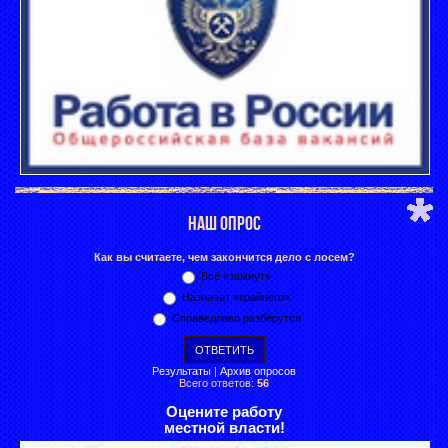
НАШ ОПРОС
Как вы считаете, чем закончится дело с лосем?
Всё «замнут»
Назначат «крайнего»
Справедливо разберутся
Результаты
|
Архив опросов
Всего ответов:
56
Оцените работу
местной власти!