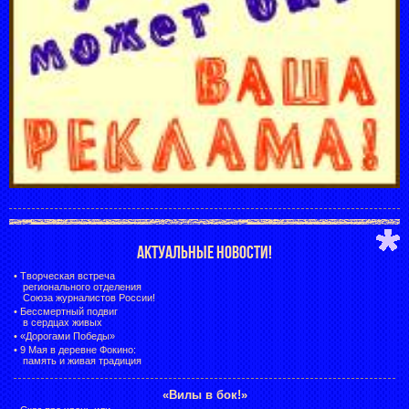
АКТУАЛЬНЫЕ НОВОСТИ!
•
Творческая встреча
регионального отделения
Союза журналистов России!
•
Бессмертный подвиг
в сердцах живых
•
«Дорогами Победы»
•
9 Мая в деревне Фокино:
память и живая традиция
«Вилы в бок!»