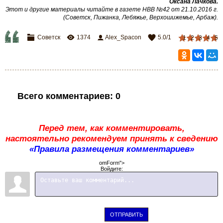
Оксана Лачкова
.
Этот и другие материалы читайте в газете НВВ №42 от 21.10.2016 г.
(Советск, Пижанка, Лебяжье, Верхошижемье, Арбаж)
.
Советск
1374
Alex_Spacon
5.0
/
1
1
2
3
4
5
Всего комментариев
:
0
Перед тем, как комментировать,
настоятельно рекомендуем принять к сведению
«Правила размещения комментариев»
omForm">
Войдите:
ОТПРАВИТЬ