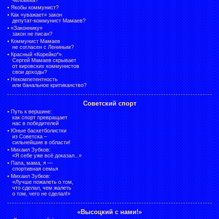
•
Якобы коммунист?
•
Как «уважает» закон
депутат-коммунист Мамаев?
•
«Законнику»
закон не писан?
•
Коммунист Мамаев
не согласен с Лениным?
•
Красный «Корейко*».
Сергей Мамаев скрывает
от кировских коммунистов
свои доходы?
•
Некомпетентность
или банальное критиканство?
Советский спорт
•
Путь к вершине:
как спорт превращает
нас в победителей
•
Юные баскетболистки
из Советска –
сильнейшие в области!
•
Михаил Зубков:
«Я себе уже всё доказал...»
•
Папа, мама, я —
спортивная семья
•
Михаил Зубков:
«Лучше пожалеть о том,
что сделал, чем жалеть
о том, чего не сделал!»
«Высоцкий с нами!»