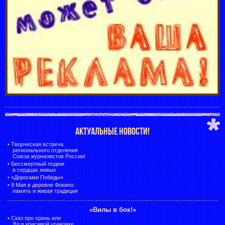
АКТУАЛЬНЫЕ НОВОСТИ!
•
Творческая встреча
регионального отделения
Союза журналистов России!
•
Бессмертный подвиг
в сердцах живых
•
«Дорогами Победы»
•
9 Мая в деревне Фокино:
память и живая традиция
«Вилы в бок!»
•
Сказ про хрень или
Яд в красивой упаковке