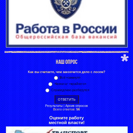
НАШ ОПРОС
Как вы считаете, чем закончится дело с лосем?
Всё «замнут»
Назначат «крайнего»
Справедливо разберутся
Результаты
|
Архив опросов
Всего ответов:
56
Оцените работу
местной власти!