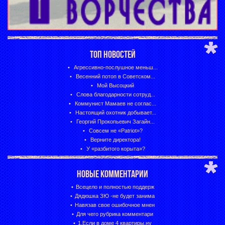
ТОП НОВОСТЕЙ
Агрессивно-послушное меньш...
Весенний потоп в Советском...
Мой Высоцкий
Слова благодарности сотруд...
Коммунист Мамаев не соглас...
Настоящий охотник добывает...
Георгий Прокопьевич Загайн...
Совсем не «Patriot»?
Верните директора!
У «разбитого корыта»?
НОВЫЕ КОММЕНТАРИИ
Всецело и полностью поддерж
Дядюшка ЗЮ -не будет занима
Навязав свое ошибочное мнен
Для чего рубрика комментари
1.Если в доме 4 квартиры,ну