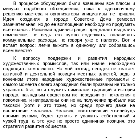
В процессе обсуждения были взвешены все плюсы и
минусы подобного объединения, пока к однозначному
решению мастера и организаторы инициативы не пришли.
Идея создания в городе Советске Дома ремесел
замечательная, но до ее воплощения необходимо продумать
все нюансы. Районная администрация предлагает выделить
помещение, но ведь его нужно содержать, оплачивать
коммунальные расходы, не говоря уже о налогах. Вот и
встает вопрос: легче выжить в одиночку или собравшись
всем вместе?
К вопросу поддержки и развития народных
художественных промыслов, так или иначе, необходимо
подходить комплексно. На мой взгляд, сегодня не хватает
активной и деятельной позиции местных властей, ведь в
конечном итоге народные художественные промыслы с
самого момента своего зарождения были призваны не только
украшать быт, но и служить символом традиций и истории
народа, наглядным средством их передачи от поколения к
поколению, и направлены они не на получение прибыли как
таковой (хотя и это тоже), но среди прочего даже на
воспитание человека. Человек, изготовивший что-нибудь
своими руками, будет ценить и уважать собственный и
чужой труд, а это уже не просто единичная позиция, это
стратегия развития общества.