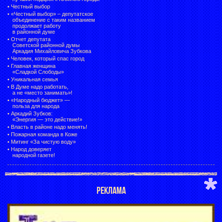
•
Честный выбор
• «Честный выбор» –
депутатское
объединение с таким названием
продолжает работу
в районной думе
•
Отчет депутата
Советской районной думы
Аркадия Михайловича Зубкова
•
Человек, который спас город
•
Главная женщина
«Сладкой Слободы»
•
Уникальная семья
•
В Думе надо работать,
а не «место занимать»!
•
«Народный бюджет» —
польза для народа
•
Аркадий Зубков:
«Энергия — это действие!»
•
Власть в районе надо менять!
•
Пожарная команда в Коже
•
Митинг «За чистую воду»
•
Народ доверяет
народной газете!
РЕКЛАМА