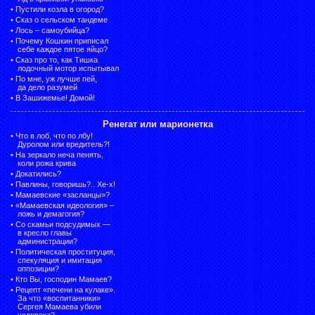
•
Пустили козла в огород?
•
Сказ о сельском тандеме
•
Лось – самоубийца?
•
Почему Кошкин приписал
себе каждое пятое яйцо?
•
Сказ про то, как Тишка
лодочный мотор испытывал
•
По мне, уж лучше пей,
да дело разумей
•
В Зашижемье! Домой!
Ренегат или марионетка
•
Что в лоб, что по лбу!
Дуролом или вредитель?!
•
На зеркало неча пенять,
коли рожа крива
•
Докатились?
•
Павлины, говоришь?.. Хе-х!
•
Мамаевские «засланцы»?
•
«Мамаевская идеология» –
ложь и демагогия?
•
Со скамьи подсудимых —
в кресло главы
администрации?
•
Политическая проституция,
спекуляция и имитация
оппозиции?
•
Кто Вы, господин Мамаев?
•
Рецепт «печени на кулаке».
За что «воспитанники»
Сергея Мамаева убили
человека?