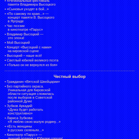
•
«Региональный фестиваль
памяти Владимира Высоцкого
•
«Сыновья уходят в бой...»
•
«По самому по краю...» —
концерт памяти В. Высоцкого
в Ярграде
•
Час поэзии
в кинотеатре «Парус»
•
Владимир Высоцкий —
это эпоха!
•
Мой Высоцкий
•
Концерт «Высоцкий с нами»
на кировской сцене
•
Высоцкий – наше всё!
•
Светлый юбилей великого поэта
•
«Только он не вернулся из боя»
Честный выбор
•
Гражданин «Вятской Швейцарии»
•
Без партийного окраса.
Уникальная для Кировской
области ситуация сложилась
после выборов в Советской
районной Думе
•
Зубков Аркадий:
«Дума будет работать
конструктивно»
•
Лариса Зубкова:
«Я люблю свою малую родину...»
•
«Есть женщины
в русских селеньях...»
•
Кинотеатр «Парус» —
лучший подарок к Юбилею города!