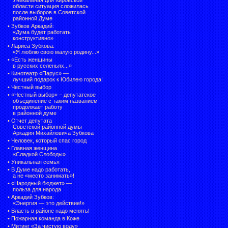
области ситуация сложилась
после выборов в Советской
районной Думе
•
Зубков Аркадий:
«Дума будет работать
конструктивно»
•
Лариса Зубкова:
«Я люблю свою малую родину...»
•
«Есть женщины
в русских селеньях...»
•
Кинотеатр «Парус» —
лучший подарок к Юбилею города!
•
Честный выбор
• «Честный выбор» –
депутатское
объединение с таким названием
продолжает работу
в районной думе
•
Отчет депутата
Советской районной думы
Аркадия Михайловича Зубкова
•
Человек, который спас город
•
Главная женщина
«Сладкой Слободы»
•
Уникальная семья
•
В Думе надо работать,
а не «место занимать»!
•
«Народный бюджет» —
польза для народа
•
Аркадий Зубков:
«Энергия — это действие!»
•
Власть в районе надо менять!
•
Пожарная команда в Коже
•
Митинг «За чистую воду»