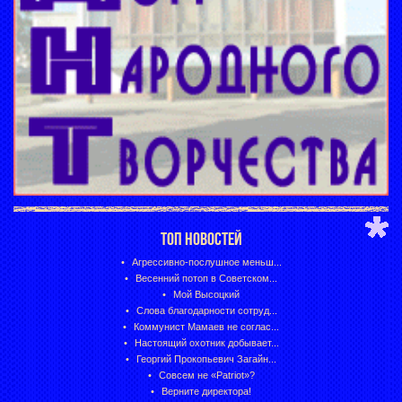
ТОП НОВОСТЕЙ
Агрессивно-послушное меньш...
Весенний потоп в Советском...
Мой Высоцкий
Слова благодарности сотруд...
Коммунист Мамаев не соглас...
Настоящий охотник добывает...
Георгий Прокопьевич Загайн...
Совсем не «Patriot»?
Верните директора!