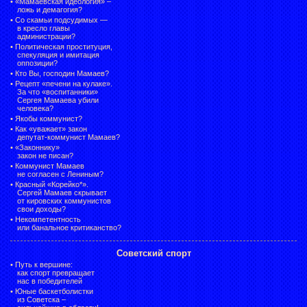
•
«Мамаевская идеология» –
ложь и демагогия?
•
Со скамьи подсудимых —
в кресло главы
администрации?
•
Политическая проституция,
спекуляция и имитация
оппозиции?
•
Кто Вы, господин Мамаев?
•
Рецепт «печени на кулаке».
За что «воспитанники»
Сергея Мамаева убили
человека?
•
Якобы коммунист?
•
Как «уважает» закон
депутат-коммунист Мамаев?
•
«Законнику»
закон не писан?
•
Коммунист Мамаев
не согласен с Лениным?
•
Красный «Корейко*».
Сергей Мамаев скрывает
от кировских коммунистов
свои доходы?
•
Некомпетентность
или банальное критиканство?
Советский спорт
•
Путь к вершине:
как спорт превращает
нас в победителей
•
Юные баскетболистки
из Советска –