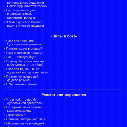
регионального отделения
Союза журналистов России!
•
Бессмертный подвиг
в сердцах живых
•
«Дорогами Победы»
•
9 Мая в деревне Фокино:
память и живая традиция
«Вилы в бок!»
•
Сказ про хрень или
Яд в красивой упаковке
•
Пустили козла в огород?
•
Сказ о сельском тандеме
•
Лось – самоубийца?
•
Почему Кошкин приписал
себе каждое пятое яйцо?
•
Сказ про то, как Тишка
лодочный мотор испытывал
•
По мне, уж лучше пей,
да дело разумей
•
В Зашижемье! Домой!
Ренегат или марионетка
•
Что в лоб, что по лбу!
Дуролом или вредитель?!
•
На зеркало неча пенять,
коли рожа крива
•
Докатились?
•
Павлины, говоришь?.. Хе-х!
•
Мамаевские «засланцы»?