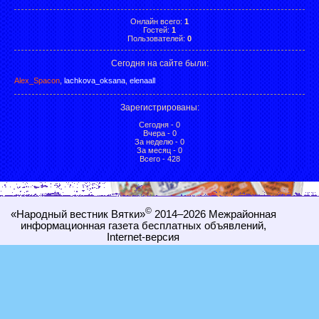
Онлайн всего:
1
Гостей:
1
Пользователей:
0
Сегодня на сайте были:
Alex_Spacon
,
lachkova_oksana
,
elenaall
Зарегистрированы
:
Сегодня - 0
Вчера - 0
За неделю - 0
За месяц - 0
Всего - 428
©
«Народный вестник Вятки»
2014–2026
Межрайонная
информационная газета бесплатных объявлений,
Internet-
версия