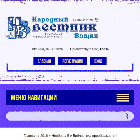
Пятница, 07.08.2026
Приветствую Вас
,
Гость
ГЛАВНАЯ
РЕГИСТРАЦИЯ
ВХОД
МЕНЮ НАВИГАЦИИ
Главная
»
2016
»
Ноябрь
»
5
» Библиотека преображается