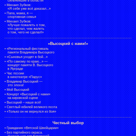
сильнейшие в области!
•
Михаил Зубков:
«Я себе уже всё доказал...»
•
Папа, мама, я —
спортивная семья
•
Михаил Зубков:
«Лучше пожалеть о том,
что сделал, чем жалеть
о том, чего не сделал!»
«Высоцкий с нами!»
•
«Региональный фестиваль
памяти Владимира Высоцкого
•
«Сыновья уходят в бой...»
•
«По самому по краю...» —
концерт памяти В. Высоцкого
в Ярграде
•
Час поэзии
в кинотеатре «Парус»
•
Владимир Высоцкий —
это эпоха!
•
Мой Высоцкий
•
Концерт «Высоцкий с нами»
на кировской сцене
•
Высоцкий – наше всё!
•
Светлый юбилей великого поэта
•
«Только он не вернулся из боя»
Честный выбор
•
Гражданин «Вятской Швейцарии»
•
Без партийного окраса.
Уникальная для Кировской