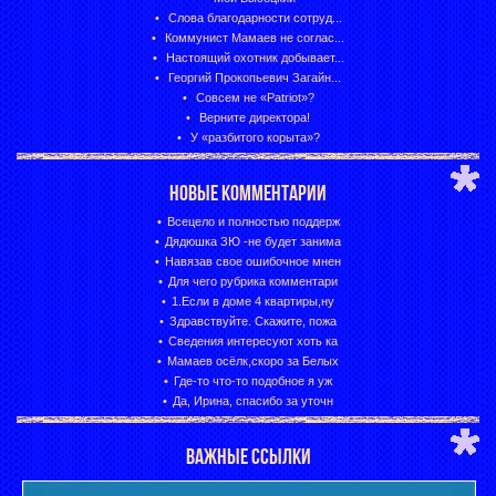
Слова благодарности сотруд...
Коммунист Мамаев не соглас...
Настоящий охотник добывает...
Георгий Прокопьевич Загайн...
Совсем не «Patriot»?
Верните директора!
У «разбитого корыта»?
НОВЫЕ КОММЕНТАРИИ
Всецело и полностью поддерж
Дядюшка ЗЮ -не будет занима
Навязав свое ошибочное мнен
Для чего рубрика комментари
1.Если в доме 4 квартиры,ну
Здравствуйте. Скажите, пожа
Сведения интересуют хоть ка
Мамаев осёлк,скоро за Белых
Где-то что-то подобное я уж
Да, Ирина, спасибо за уточн
ВАЖНЫЕ ССЫЛКИ