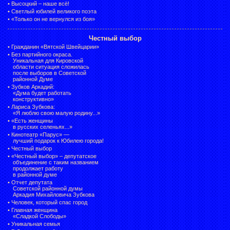
•
Высоцкий – наше всё!
•
Светлый юбилей великого поэта
•
«Только он не вернулся из боя»
Честный выбор
•
Гражданин «Вятской Швейцарии»
•
Без партийного окраса.
Уникальная для Кировской
области ситуация сложилась
после выборов в Советской
районной Думе
•
Зубков Аркадий:
«Дума будет работать
конструктивно»
•
Лариса Зубкова:
«Я люблю свою малую родину...»
•
«Есть женщины
в русских селеньях...»
•
Кинотеатр «Парус» —
лучший подарок к Юбилею города!
•
Честный выбор
• «Честный выбор» –
депутатское
объединение с таким названием
продолжает работу
в районной думе
•
Отчет депутата
Советской районной думы
Аркадия Михайловича Зубкова
•
Человек, который спас город
•
Главная женщина
«Сладкой Слободы»
•
Уникальная семья