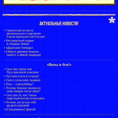
АКТУАЛЬНЫЕ НОВОСТИ!
•
Творческая встреча
регионального отделения
Союза журналистов России!
•
Бессмертный подвиг
в сердцах живых
•
«Дорогами Победы»
•
9 Мая в деревне Фокино:
память и живая традиция
«Вилы в бок!»
•
Сказ про хрень или
Яд в красивой упаковке
•
Пустили козла в огород?
•
Сказ о сельском тандеме
•
Лось – самоубийца?
•
Почему Кошкин приписал
себе каждое пятое яйцо?
•
Сказ про то, как Тишка
лодочный мотор испытывал
•
По мне, уж лучше пей,
да дело разумей
•
В Зашижемье! Домой!