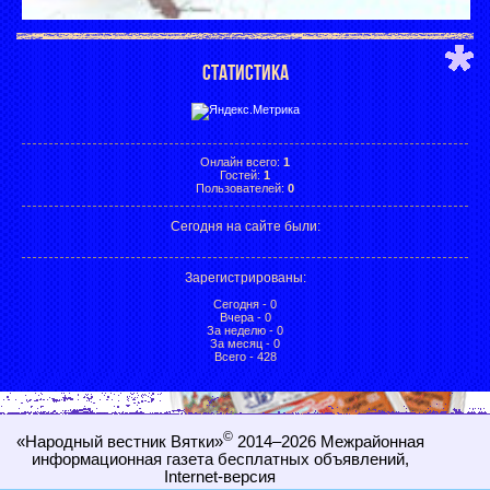
СТАТИСТИКА
Онлайн всего:
1
Гостей:
1
Пользователей:
0
Сегодня на сайте были:
Зарегистрированы
:
Сегодня - 0
Вчера - 0
За неделю - 0
За месяц - 0
Всего - 428
©
«Народный вестник Вятки»
2014–2026
Межрайонная
информационная газета бесплатных объявлений,
Internet-
версия