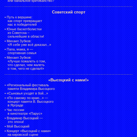
или банальное критиканство?
Советский спорт
•
Путь к вершине:
как спорт превращает
нас в победителей
•
Юные баскетболистки
из Советска –
сильнейшие в области!
•
Михаил Зубков:
«Я себе уже всё доказал...»
•
Папа, мама, я —
спортивная семья
•
Михаил Зубков:
«Лучше пожалеть о том,
что сделал, чем жалеть
о том, чего не сделал!»
«Высоцкий с нами!»
•
«Региональный фестиваль
памяти Владимира Высоцкого
•
«Сыновья уходят в бой...»
•
«По самому по краю...» —
концерт памяти В. Высоцкого
в Ярграде
•
Час поэзии
в кинотеатре «Парус»
•
Владимир Высоцкий —
это эпоха!
•
Мой Высоцкий
•
Концерт «Высоцкий с нами»
на кировской сцене