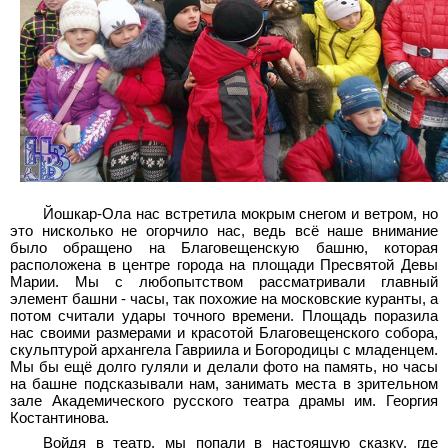
Йошкар-Ола нас встретила мокрым снегом и ветром, но
это нисколько не огорчило нас, ведь всё наше внимание
было обращено на Благовещенскую башню, которая
расположена в центре города на площади Пресвятой Девы
Марии. Мы с любопытством рассматривали главный
элемент башни - часы, так похожие на московские куранты, а
потом считали удары точного времени. Площадь поразила
нас своими размерами и красотой Благовещенского собора,
скульптурой архангела Гавриила и Богородицы с младенцем.
Мы бы ещё долго гуляли и делали фото на память, но часы
на башне подсказывали нам, занимать места в зрительном
зале Академического русского театра драмы им. Георгия
Костантинова.
Войдя в театр, мы попали в настоящую сказку, где