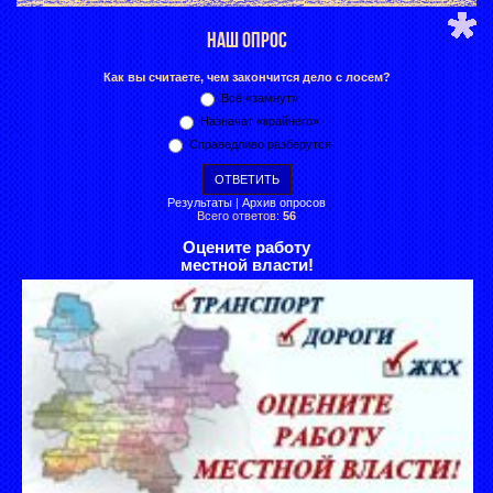
НАШ ОПРОС
Как вы считаете, чем закончится дело с лосем?
Всё «замнут»
Назначат «крайнего»
Справедливо разберутся
Результаты
|
Архив опросов
Всего ответов:
56
Оцените работу
местной власти!