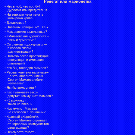
Ренегат или марионетка
•
Что в лоб, что по лбу!
Дуролом или вредитель?!
•
На зеркало неча пенять,
коли рожа крива
•
Докатились?
•
Павлины, говоришь?.. Хе-х!
•
Мамаевские «засланцы»?
•
«Мамаевская идеология» –
ложь и демагогия?
•
Со скамьи подсудимых —
в кресло главы
администрации?
•
Политическая проституция,
спекуляция и имитация
оппозиции?
•
Кто Вы, господин Мамаев?
•
Рецепт «печени на кулаке».
За что «воспитанники»
Сергея Мамаева убили
человека?
•
Якобы коммунист?
•
Как «уважает» закон
депутат-коммунист Мамаев?
•
«Законнику»
закон не писан?
•
Коммунист Мамаев
не согласен с Лениным?
•
Красный «Корейко*».
Сергей Мамаев скрывает
от кировских коммунистов
свои доходы?
•
Некомпетентность