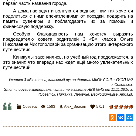
первая часть названия города.
А дома нас ждут и волнуются родные, нам так хочется
поделиться с ними впечатлениями от поездки, подарить на
память сувениры и поблагодарить их за помощь и
финансовую поддержку.
Особую благодарность нам хочется выразить
председателю совета родителей 3 «Б» класса Ольге
Николаевне Чистополовой за организацию этого интересного
путешествия.
Каникулы закончились, но учебный год продолжается, а
это значит, что впереди нас ждёт ещё много увлекательных
путешествий!
Ученики 3 «Б» класса, классный руководитель МКОУ СОШ с УИОП №2
г. Советска
.
Этот и другие материалы читайте в газете НВВ №45 от 11.11.2016 г.
(Советск, Пижанка, Лебяжье, Верхошижемье, Арбаж)
.
Советск
1583
Alex_Spacon
5.0
/
1
1
2
3
4
5