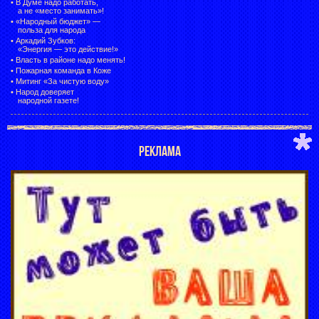
•
В Думе надо работать,
а не «место занимать»!
•
«Народный бюджет» —
польза для народа
•
Аркадий Зубков:
«Энергия — это действие!»
•
Власть в районе надо менять!
•
Пожарная команда в Коже
•
Митинг «За чистую воду»
•
Народ доверяет
народной газете!
РЕКЛАМА