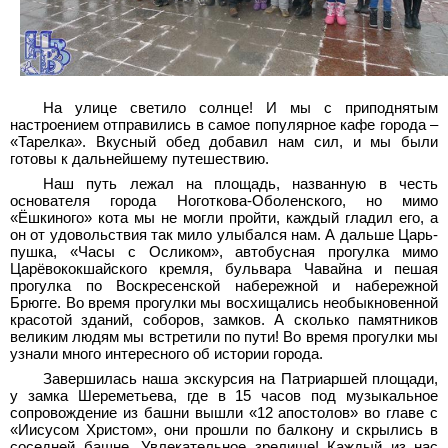
На улице светило солнце! И мы с приподнятым
настроением отправились в самое популярное кафе города –
«Тарелка». Вкусный обед добавил нам сил, и мы были
готовы к дальнейшему путешествию.
Наш путь лежал на площадь, названную в честь
основателя города Ноготкова-Оболенского, но мимо
«Ёшкиного» кота мы не могли пройти, каждый гладил его, а
он от удовольствия так мило улыбался нам. А дальше Царь-
пушка, «Часы с Осликом», автобусная прогулка мимо
Царёвококшайского кремля, бульвара Чавайна и пешая
прогулка по Воскресенской набережной и набережной
Брюгге. Во время прогулки мы восхищались необыкновенной
красотой зданий, соборов, замков. А сколько памятников
великим людям мы встретили по пути! Во время прогулки мы
узнали много интересного об истории города.
Завершилась наша экскурсия на Патриаршей площади,
у замка Шереметьева, где в 15 часов под музыкальное
сопровождение из башни вышли «12 апостолов» во главе с
«Иисусом Христом», они прошли по балкону и скрылись в
соседней башне. Увлекательное зрелище! Каждый из нас