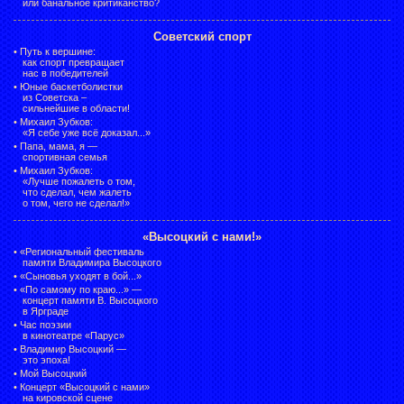
или банальное критиканство?
Советский спорт
•
Путь к вершине:
как спорт превращает
нас в победителей
•
Юные баскетболистки
из Советска –
сильнейшие в области!
•
Михаил Зубков:
«Я себе уже всё доказал...»
•
Папа, мама, я —
спортивная семья
•
Михаил Зубков:
«Лучше пожалеть о том,
что сделал, чем жалеть
о том, чего не сделал!»
«Высоцкий с нами!»
•
«Региональный фестиваль
памяти Владимира Высоцкого
•
«Сыновья уходят в бой...»
•
«По самому по краю...» —
концерт памяти В. Высоцкого
в Ярграде
•
Час поэзии
в кинотеатре «Парус»
•
Владимир Высоцкий —
это эпоха!
•
Мой Высоцкий
•
Концерт «Высоцкий с нами»
на кировской сцене