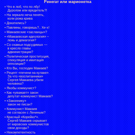
Ренегат или марионетка
•
Что в лоб, что по лбу!
Дуролом или вредитель?!
•
На зеркало неча пенять,
коли рожа крива
•
Докатились?
•
Павлины, говоришь?.. Хе-х!
•
Мамаевские «засланцы»?
•
«Мамаевская идеология» –
ложь и демагогия?
•
Со скамьи подсудимых —
в кресло главы
администрации?
•
Политическая проституция,
спекуляция и имитация
оппозиции?
•
Кто Вы, господин Мамаев?
•
Рецепт «печени на кулаке».
За что «воспитанники»
Сергея Мамаева убили
человека?
•
Якобы коммунист?
•
Как «уважает» закон
депутат-коммунист Мамаев?
•
«Законнику»
закон не писан?
•
Коммунист Мамаев
не согласен с Лениным?
•
Красный «Корейко*».
Сергей Мамаев скрывает
от кировских коммунистов
свои доходы?
•
Некомпетентность