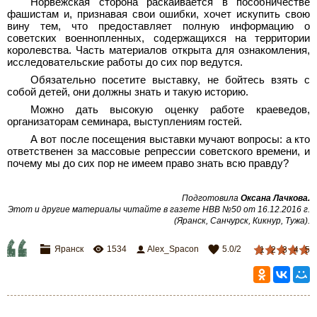
Норвежская сторона раскаивается в пособничестве
фашистам и, признавая свои ошибки, хочет искупить свою
вину тем, что предоставляет полную информацию о
советских военнопленных, содержащихся на территории
королевства. Часть материалов открыта для ознакомления,
исследовательские работы до сих пор ведутся.
Обязательно посетите выставку, не бойтесь взять с
собой детей, они должны знать и такую историю.
Можно дать высокую оценку работе краеведов,
организаторам семинара, выступлениям гостей.
А вот после посещения выставки мучают вопросы: а кто
ответственен за массовые репрессии советского времени, и
почему мы до сих пор не имеем право знать всю правду?
Подготовила
Оксана Лачкова
.
Этот и другие материалы читайте в газете НВВ №50 от 16.12.2016 г.
(Яранск, Санчурск, Кикнур, Тужа)
.
Яранск
1534
Alex_Spacon
5.0
/
2
1
2
3
4
5