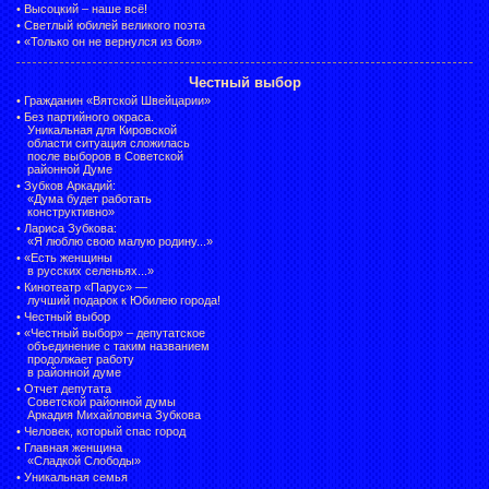
•
Высоцкий – наше всё!
•
Светлый юбилей великого поэта
•
«Только он не вернулся из боя»
Честный выбор
•
Гражданин «Вятской Швейцарии»
•
Без партийного окраса.
Уникальная для Кировской
области ситуация сложилась
после выборов в Советской
районной Думе
•
Зубков Аркадий:
«Дума будет работать
конструктивно»
•
Лариса Зубкова:
«Я люблю свою малую родину...»
•
«Есть женщины
в русских селеньях...»
•
Кинотеатр «Парус» —
лучший подарок к Юбилею города!
•
Честный выбор
• «Честный выбор» –
депутатское
объединение с таким названием
продолжает работу
в районной думе
•
Отчет депутата
Советской районной думы
Аркадия Михайловича Зубкова
•
Человек, который спас город
•
Главная женщина
«Сладкой Слободы»
•
Уникальная семья