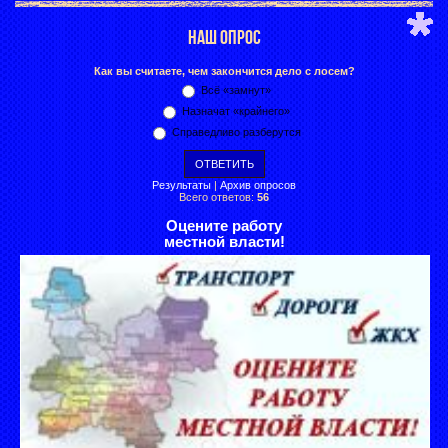
НАШ ОПРОС
Как вы считаете, чем закончится дело с лосем?
Всё «замнут»
Назначат «крайнего»
Справедливо разберутся
Результаты
|
Архив опросов
Всего ответов:
56
Оцените работу
местной власти!