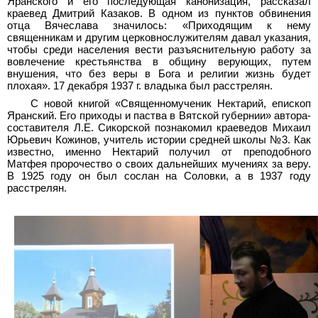
Яранского и его последующая канонизация, рассказал
краевед Дмитрий Казаков. В одном из пунктов обвинения
отца Вячеслава значилось: «Приходящим к нему
священникам и другим церковнослужителям давал указания,
чтобы среди населения вести разъяснительную работу за
вовлечение крестьянства в общину верующих, путем
внушения, что без веры в Бога и религии жизнь будет
плохая». 17 декабря 1937 г. владыка был расстрелян.
С новой книгой «Священномученик Нектарий, епископ
Яранский. Его приходы и паства в Вятской губернии» автора-
составителя Л.Е. Сикорской познакомил краеведов Михаил
Юрьевич Кожинов, учитель истории средней школы №3. Как
известно, именно Нектарий получил от преподобного
Матфея пророчество о своих дальнейших мучениях за веру.
В 1925 году он был сослан на Соловки, а в 1937 году
расстрелян.