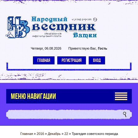
Четверг, 06.08.2026
Приветствую Вас
,
Гость
ГЛАВНАЯ
РЕГИСТРАЦИЯ
ВХОД
МЕНЮ НАВИГАЦИИ
Главная
»
2016
»
Декабрь
»
22
» Трагедия советского периода