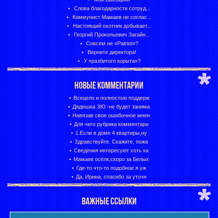
Слова благодарности сотруд...
Коммунист Мамаев не соглас...
Настоящий охотник добывает...
Георгий Прокопьевич Загайн...
Совсем не «Patriot»?
Верните директора!
У «разбитого корыта»?
НОВЫЕ КОММЕНТАРИИ
Всецело и полностью поддерж
Дядюшка ЗЮ -не будет занима
Навязав свое ошибочное мнен
Для чего рубрика комментари
1.Если в доме 4 квартиры,ну
Здравствуйте. Скажите, пожа
Сведения интересуют хоть ка
Мамаев осёлк,скоро за Белых
Где-то что-то подобное я уж
Да, Ирина, спасибо за уточн
ВАЖНЫЕ ССЫЛКИ