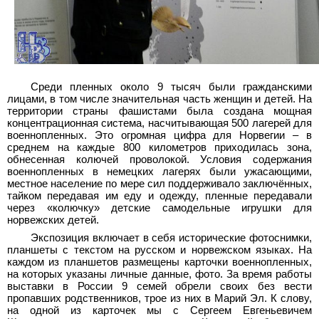
Среди пленных около 9 тысяч были гражданскими
лицами, в том числе значительная часть женщин и детей. На
территории страны фашистами была создана мощная
концентрационная система, насчитывающая 500 лагерей для
военнопленных. Это огромная цифра для Норвегии – в
среднем на каждые 800 километров приходилась зона,
обнесенная колючей проволокой. Условия содержания
военнопленных в немецких лагерях были ужасающими,
местное население по мере сил поддерживало заключённых,
тайком передавая им еду и одежду, пленные передавали
через «колючку» детские самодельные игрушки для
норвежских детей.
Экспозиция включает в себя исторические фотоснимки,
планшеты с текстом на русском и норвежском языках. На
каждом из планшетов размещены карточки военнопленных,
на которых указаны личные данные, фото. За время работы
выставки в России 9 семей обрели своих без вести
пропавших родственников, трое из них в Марий Эл. К слову,
на одной из карточек мы с Сергеем Евгеньевичем