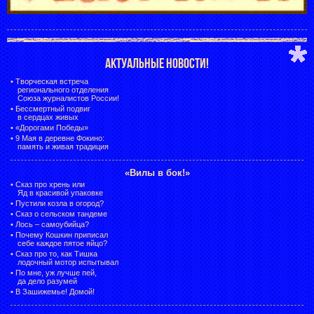
АКТУАЛЬНЫЕ НОВОСТИ!
•
Творческая встреча
регионального отделения
Союза журналистов России!
•
Бессмертный подвиг
в сердцах живых
•
«Дорогами Победы»
•
9 Мая в деревне Фокино:
память и живая традиция
«Вилы в бок!»
•
Сказ про хрень или
Яд в красивой упаковке
•
Пустили козла в огород?
•
Сказ о сельском тандеме
•
Лось – самоубийца?
•
Почему Кошкин приписал
себе каждое пятое яйцо?
•
Сказ про то, как Тишка
лодочный мотор испытывал
•
По мне, уж лучше пей,
да дело разумей
•
В Зашижемье! Домой!