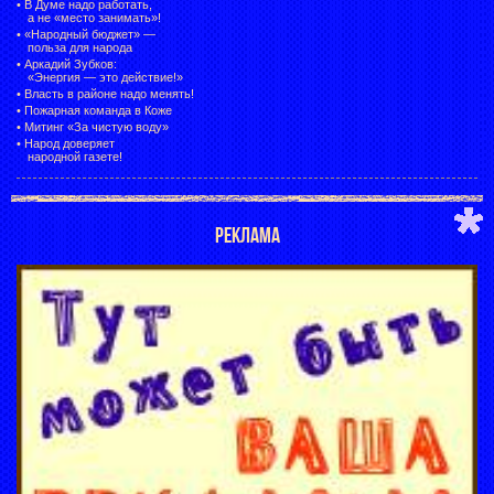
•
В Думе надо работать,
а не «место занимать»!
•
«Народный бюджет» —
польза для народа
•
Аркадий Зубков:
«Энергия — это действие!»
•
Власть в районе надо менять!
•
Пожарная команда в Коже
•
Митинг «За чистую воду»
•
Народ доверяет
народной газете!
РЕКЛАМА