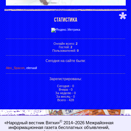
СТАТИСТИКА
Онлайн всего:
2
Гостей:
2
Пользователей:
0
Сегодня на сайте были:
Alex_Spacon
,
elenaall
Зарегистрированы
:
Сегодня - 0
Вчера - 0
За неделю - 0
За месяц - 0
Всего - 428
©
«Народный вестник Вятки»
2014–2026
Межрайонная
информационная газета бесплатных объявлений,