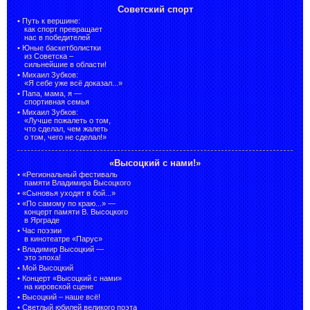
Советский спорт
•
Путь к вершине:
как спорт превращает
нас в победителей
•
Юные баскетболистки
из Советска –
сильнейшие в области!
•
Михаил Зубков:
«Я себе уже всё доказал...»
•
Папа, мама, я —
спортивная семья
•
Михаил Зубков:
«Лучше пожалеть о том,
что сделал, чем жалеть
о том, чего не сделал!»
«Высоцкий с нами!»
•
«Региональный фестиваль
памяти Владимира Высоцкого
•
«Сыновья уходят в бой...»
•
«По самому по краю...» —
концерт памяти В. Высоцкого
в Ярграде
•
Час поэзии
в кинотеатре «Парус»
•
Владимир Высоцкий —
это эпоха!
•
Мой Высоцкий
•
Концерт «Высоцкий с нами»
на кировской сцене
•
Высоцкий – наше всё!
•
Светлый юбилей великого поэта