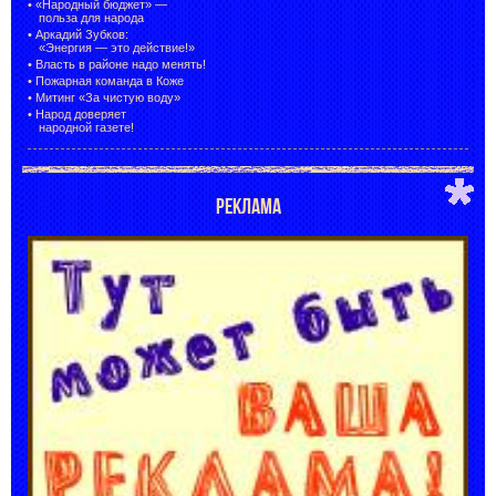
•
«Народный бюджет» —
польза для народа
•
Аркадий Зубков:
«Энергия — это действие!»
•
Власть в районе надо менять!
•
Пожарная команда в Коже
•
Митинг «За чистую воду»
•
Народ доверяет
народной газете!
РЕКЛАМА