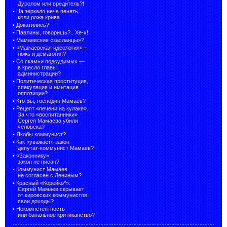
Дуролом или вредитель?!
•
На зеркало неча пенять,
коли рожа крива
•
Докатились?
•
Павлины, говоришь?.. Хе-х!
•
Мамаевские «засланцы»?
•
«Мамаевская идеология» –
ложь и демагогия?
•
Со скамьи подсудимых —
в кресло главы
администрации?
•
Политическая проституция,
спекуляция и имитация
оппозиции?
•
Кто Вы, господин Мамаев?
•
Рецепт «печени на кулаке».
За что «воспитанники»
Сергея Мамаева убили
человека?
•
Якобы коммунист?
•
Как «уважает» закон
депутат-коммунист Мамаев?
•
«Законнику»
закон не писан?
•
Коммунист Мамаев
не согласен с Лениным?
•
Красный «Корейко*».
Сергей Мамаев скрывает
от кировских коммунистов
свои доходы?
•
Некомпетентность
или банальное критиканство?