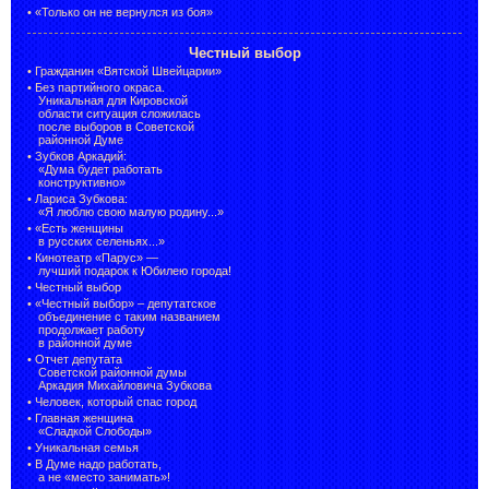
•
«Только он не вернулся из боя»
Честный выбор
•
Гражданин «Вятской Швейцарии»
•
Без партийного окраса.
Уникальная для Кировской
области ситуация сложилась
после выборов в Советской
районной Думе
•
Зубков Аркадий:
«Дума будет работать
конструктивно»
•
Лариса Зубкова:
«Я люблю свою малую родину...»
•
«Есть женщины
в русских селеньях...»
•
Кинотеатр «Парус» —
лучший подарок к Юбилею города!
•
Честный выбор
• «Честный выбор» –
депутатское
объединение с таким названием
продолжает работу
в районной думе
•
Отчет депутата
Советской районной думы
Аркадия Михайловича Зубкова
•
Человек, который спас город
•
Главная женщина
«Сладкой Слободы»
•
Уникальная семья
•
В Думе надо работать,
а не «место занимать»!