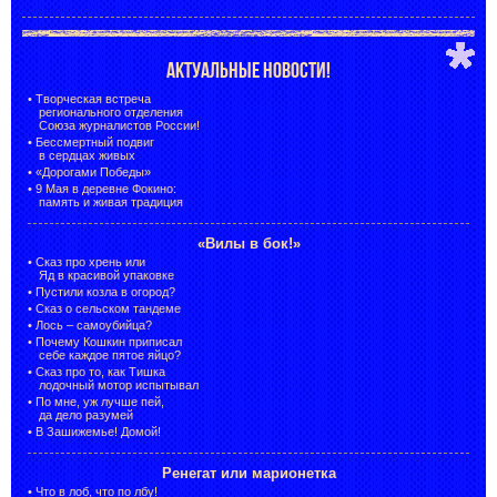
АКТУАЛЬНЫЕ НОВОСТИ!
•
Творческая встреча
регионального отделения
Союза журналистов России!
•
Бессмертный подвиг
в сердцах живых
•
«Дорогами Победы»
•
9 Мая в деревне Фокино:
память и живая традиция
«Вилы в бок!»
•
Сказ про хрень или
Яд в красивой упаковке
•
Пустили козла в огород?
•
Сказ о сельском тандеме
•
Лось – самоубийца?
•
Почему Кошкин приписал
себе каждое пятое яйцо?
•
Сказ про то, как Тишка
лодочный мотор испытывал
•
По мне, уж лучше пей,
да дело разумей
•
В Зашижемье! Домой!
Ренегат или марионетка
•
Что в лоб, что по лбу!