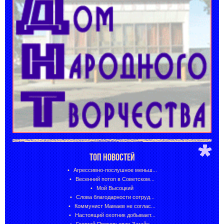
ТОП НОВОСТЕЙ
Агрессивно-послушное меньш...
Весенний потоп в Советском...
Мой Высоцкий
Слова благодарности сотруд...
Коммунист Мамаев не соглас...
Настоящий охотник добывает...
Георгий Прокопьевич Загайн...