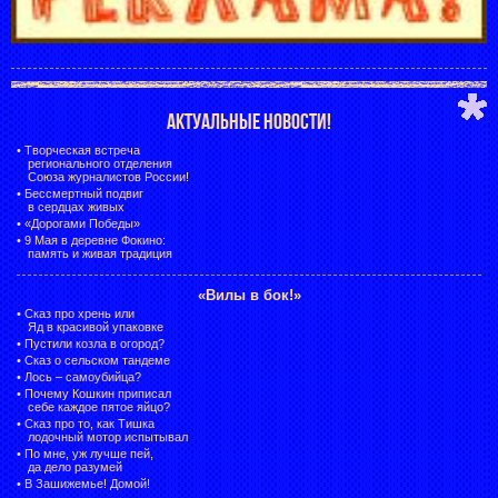
АКТУАЛЬНЫЕ НОВОСТИ!
•
Творческая встреча
регионального отделения
Союза журналистов России!
•
Бессмертный подвиг
в сердцах живых
•
«Дорогами Победы»
•
9 Мая в деревне Фокино:
память и живая традиция
«Вилы в бок!»
•
Сказ про хрень или
Яд в красивой упаковке
•
Пустили козла в огород?
•
Сказ о сельском тандеме
•
Лось – самоубийца?
•
Почему Кошкин приписал
себе каждое пятое яйцо?
•
Сказ про то, как Тишка
лодочный мотор испытывал
•
По мне, уж лучше пей,
да дело разумей
•
В Зашижемье! Домой!