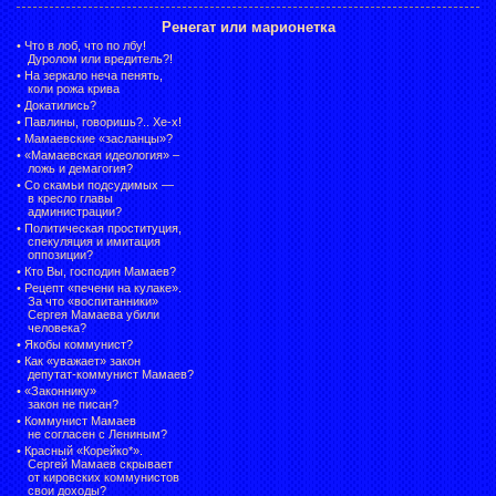
Ренегат или марионетка
•
Что в лоб, что по лбу!
Дуролом или вредитель?!
•
На зеркало неча пенять,
коли рожа крива
•
Докатились?
•
Павлины, говоришь?.. Хе-х!
•
Мамаевские «засланцы»?
•
«Мамаевская идеология» –
ложь и демагогия?
•
Со скамьи подсудимых —
в кресло главы
администрации?
•
Политическая проституция,
спекуляция и имитация
оппозиции?
•
Кто Вы, господин Мамаев?
•
Рецепт «печени на кулаке».
За что «воспитанники»
Сергея Мамаева убили
человека?
•
Якобы коммунист?
•
Как «уважает» закон
депутат-коммунист Мамаев?
•
«Законнику»
закон не писан?
•
Коммунист Мамаев
не согласен с Лениным?
•
Красный «Корейко*».
Сергей Мамаев скрывает
от кировских коммунистов
свои доходы?