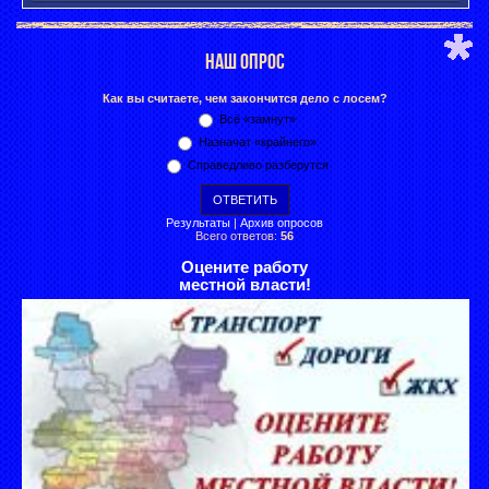
НАШ ОПРОС
Как вы считаете, чем закончится дело с лосем?
Всё «замнут»
Назначат «крайнего»
Справедливо разберутся
Результаты
|
Архив опросов
Всего ответов:
56
Оцените работу
местной власти!