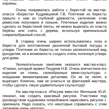
корзины.
Очень понравилась работа с берестой на мастер-
классе «Береста» Кудрявцевой Г.В. Плетение из бересты
пришло к нам из глубокой древности, увлечение этим
ремеслом популярно и поныне. Плетеные изделия можно
сделать из берестяной ленты, её можно вырезать из пласта
берёзы или снять с дерева, используя оригинальный
спиралеобразный способ.
В старину очень широко использовались лоза и
береста для изготовления различной бытовой посуды и
утвари. Плетение из бересты не только увлекательный вид
рукоделия, но и возможность создать очень полезную утварь
для дома.
Увлекательным занятием оказался мастер-класс
«Глина», который провел Поздеев Н.В. Очень впечатлили его
изделия из глины, своеобразные мини-скульптуры с
изящными миниатюрными деталями. Он их не лепит, а
вырезает. Конечно, нам не угнаться за фантазией мастера,
чтобы сделать такую удивительную скульптуру!
На мастер-классе «Рисуем вместе» Митюшов Ю.И.
показал, как создать красивый рисунок. Участники под
руководством художника попробовали нарисовать рисунок с
оригинала. Надо сказать, что некоторые справились с этим
заданием очень неплохо.