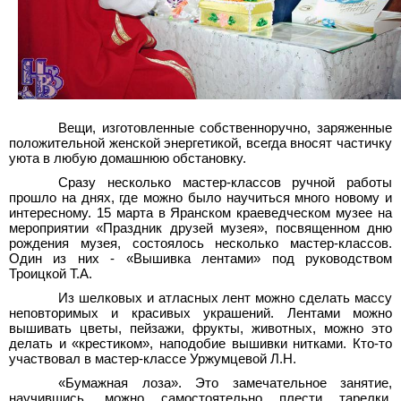
Вещи, изготовленные собственноручно, заряженные
положительной женской энергетикой, всегда вносят частичку
уюта в любую домашнюю обстановку.
Сразу несколько мастер-классов ручной работы
прошло на днях, где можно было научиться много новому и
интересному. 15 марта в Яранском краеведческом музее на
мероприятии «Праздник друзей музея», посвященном дню
рождения музея, состоялось несколько мастер-классов.
Один из них - «Вышивка лентами» под руководством
Троицкой Т.А.
Из шелковых и атласных лент можно сделать массу
неповторимых и красивых украшений. Лентами можно
вышивать цветы, пейзажи, фрукты, животных, можно это
делать и «крестиком», наподобие вышивки нитками. Кто-то
участвовал в мастер-классе Уржумцевой Л.Н.
«Бумажная лоза». Это замечательное занятие,
научившись, можно самостоятельно плести тарелки,