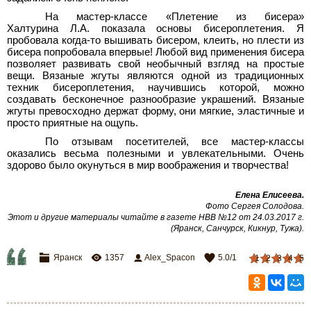
На мастер-классе «Плетение из бисера»
Халтурина Л.А. показала основы бисероплетения. Я
пробовала когда-то вышивать бисером, клеить, но плести из
бисера попробовала впервые! Любой вид применения бисера
позволяет развивать свой необычный взгляд на простые
вещи. Вязаные жгуты являются одной из традиционных
техник бисероплетения, научившись которой, можно
создавать бесконечное разнообразие украшений. Вязаные
жгуты превосходно держат форму, они мягкие, эластичные и
просто приятные на ощупь.
По отзывам посетителей, все мастер-классы
оказались весьма полезными и увлекательными. Очень
здорово было окунуться в мир воображения и творчества!
Елена Елисеева
.
Фото Сергея Солодова
.
Этот и другие материалы читайте в газете НВВ №12 от 24.03.2017 г.
(Яранск, Санчурск, Кикнур, Тужа)
.
Яранск
1357
Alex_Spacon
5.0
/
1
1
2
3
4
5