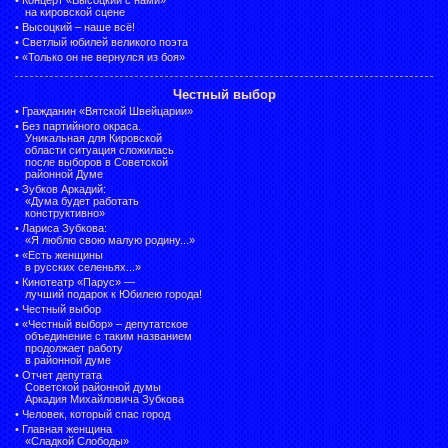
на кировской сцене
•
Высоцкий – наше всё!
•
Светлый юбилей великого поэта
•
«Только он не вернулся из боя»
Честный выбор
•
Гражданин «Вятской Швейцарии»
•
Без партийного окраса.
Уникальная для Кировской
области ситуация сложилась
после выборов в Советской
районной Думе
•
Зубков Аркадий:
«Дума будет работать
конструктивно»
•
Лариса Зубкова:
«Я люблю свою малую родину...»
•
«Есть женщины
в русских селеньях...»
•
Кинотеатр «Парус» —
лучший подарок к Юбилею города!
•
Честный выбор
• «Честный выбор» –
депутатское
объединение с таким названием
продолжает работу
в районной думе
•
Отчет депутата
Советской районной думы
Аркадия Михайловича Зубкова
•
Человек, который спас город
•
Главная женщина
«Сладкой Слободы»