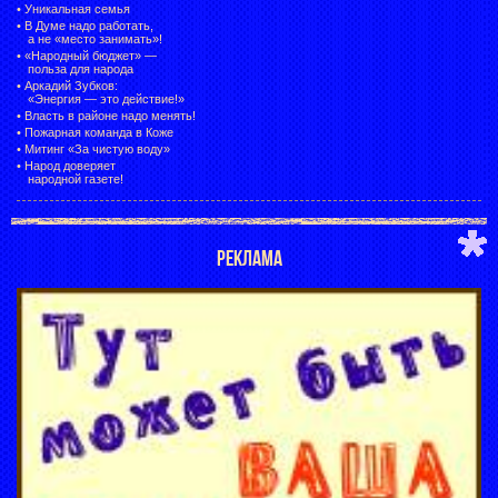
•
Уникальная семья
•
В Думе надо работать,
а не «место занимать»!
•
«Народный бюджет» —
польза для народа
•
Аркадий Зубков:
«Энергия — это действие!»
•
Власть в районе надо менять!
•
Пожарная команда в Коже
•
Митинг «За чистую воду»
•
Народ доверяет
народной газете!
РЕКЛАМА