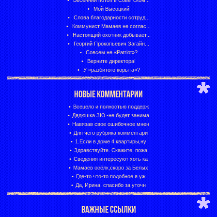
Весенний потоп в Советском...
Мой Высоцкий
Слова благодарности сотруд...
Коммунист Мамаев не соглас...
Настоящий охотник добывает...
Георгий Прокопьевич Загайн...
Совсем не «Patriot»?
Верните директора!
У «разбитого корыта»?
НОВЫЕ КОММЕНТАРИИ
Всецело и полностью поддерж
Дядюшка ЗЮ -не будет занима
Навязав свое ошибочное мнен
Для чего рубрика комментари
1.Если в доме 4 квартиры,ну
Здравствуйте. Скажите, пожа
Сведения интересуют хоть ка
Мамаев осёлк,скоро за Белых
Где-то что-то подобное я уж
Да, Ирина, спасибо за уточн
ВАЖНЫЕ ССЫЛКИ