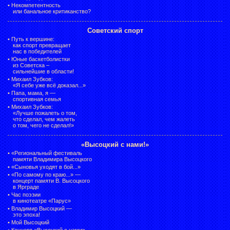
•
Некомпетентность
или банальное критиканство?
Советский спорт
•
Путь к вершине:
как спорт превращает
нас в победителей
•
Юные баскетболистки
из Советска –
сильнейшие в области!
•
Михаил Зубков:
«Я себе уже всё доказал...»
•
Папа, мама, я —
спортивная семья
•
Михаил Зубков:
«Лучше пожалеть о том,
что сделал, чем жалеть
о том, чего не сделал!»
«Высоцкий с нами!»
•
«Региональный фестиваль
памяти Владимира Высоцкого
•
«Сыновья уходят в бой...»
•
«По самому по краю...» —
концерт памяти В. Высоцкого
в Ярграде
•
Час поэзии
в кинотеатре «Парус»
•
Владимир Высоцкий —
это эпоха!
•
Мой Высоцкий
•
Концерт «Высоцкий с нами»