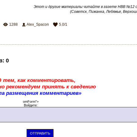
Этот и другие материалы читайте в газете НВВ №12 от
(Советск, Пижанка, Лебяжье, Верхош
1288
Alex_Spacon
5.0
/
1
в
:
0
д тем, как комментировать,
о рекомендуем принять к сведению
ла размещения комментариев»
omForm">
Войдите:
ОТПРАВИТЬ