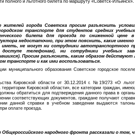
и полного и льготного билета по маршруту «Советск-Ильинск».
е жителей города Советска просим разъяснить услови
городском транспорте для студентов средних учебных
енческого билета для проезда по сниженной цене в
дуктора недостаточно, при этом пояснить, какие именн
е иметь, не могут ни сотрудники автотранспортного 
доступе телефонам), ни сотрудники учебных зав
вшихся). Просим разъяснить, каким образом действуют
ом транспорте и как ими воспользоваться.
ции муниципального образования Советское городское посел
ства Кировской области от 30.12.2014 г. №19/273 «О льгот
 территории Кировской области», все категории граждан, имею
должны обратиться для подтверждения данного права в орган
ении соответствующих документов, граждане получают справк
ании данной справки в учебном заведении выдаются талоны
при оплате проезда.
Общероссийского народного фронта рассказали о том, 