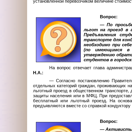
установленной перевозчиком величине стоимост
Вопрос:
— По просьб
льгот на проезд в 
Предъявления студ
транспорте для кон
необходимо при себ
(по имеющимся в 
утверждению обрати
студентов в городск
На вопрос отвечает глава администра
Н.А.:
— Согласно постановлению Правитель
отдельных категорий граждан, проживающих на
льготный проезд в общественном транспорте, 
защиты населения или в МФЦ. При предоставл
бесплатный или льготный проезд. На основ
предъявляются вместе со справкой кондуктору 
Вопрос:
— Активисты 