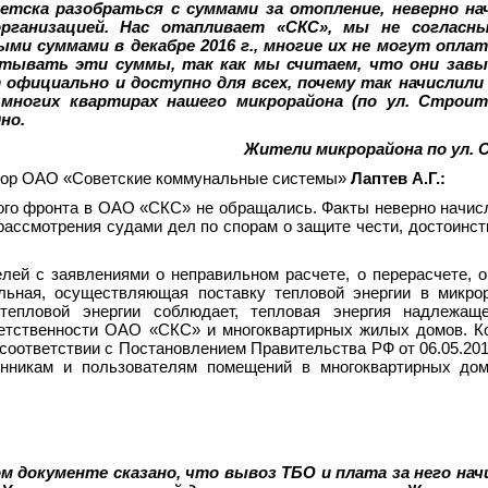
етска разобраться с суммами за отопление, неверно н
рганизацией. Нас отапливает «СКС», мы не согласн
ми суммами в декабре 2016 г., многие их не могут опла
итывать эти суммы, так как мы считаем, что они зав
официально и доступно для всех, почему так начислили
многих квартирах нашего микрорайона (по ул. Строит
но.
Жители микрорайона по ул.
ктор ОАО «Советские коммунальные системы»
Лаптев А.Г.:
го фронта в ОАО «СКС» не обращались. Факты неверно начи
рассмотрения судами дел по спорам о защите чести, достоинст
лей с заявлениями о неправильном расчете, о перерасчете, 
льная, осуществляющая поставку тепловой энергии в микро
тепловой энергии соблюдает, тепловая энергия надлежаще
ветственности ОАО «СКС» и многоквартирных жилых домов. К
 соответствии с Постановлением Правительства РФ от 06.05.201
енникам и пользователям помещений в многоквартирных до
ом документе сказано, что вывоз ТБО и плата за него нач