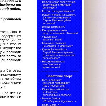
о кодекса с
•
Политическая проституция,
обождены от
спекуляция и имитация
оппозиции?
 под водки,
•
Кто Вы, господин Мамаев?
•
Рецепт «печени на кулаке».
За что «воспитанники»
 Строителей
Сергея Мамаева убили
человека?
•
Якобы коммунист?
•
Как «уважает» закон
твенников и
депутат-коммунист Мамаев?
л содержания
•
«Законнику»
едерации от
закон не писан?
•
Коммунист Мамаев
рдых бытовых
не согласен с Лениным?
го имущества
•
Красный «Корейко*».
щей площади
Сергей Мамаев скрывает
от кировских коммунистов
тав платы за
свои доходы?
бщей площади
•
Некомпетентность
или банальное
критиканство?
рдых бытовых
письменному
Советский спорт
и в лечебных
•
Путь к вершине:
 также иными
как спорт превращает
нас в победителей
уги.
•
Юные баскетболистки
из Советска –
 и за нее не
сильнейшие в области!
занием ФИО и
•
Михаил Зубков:
«Я себе уже всё доказал...»
•
Папа, мама, я —