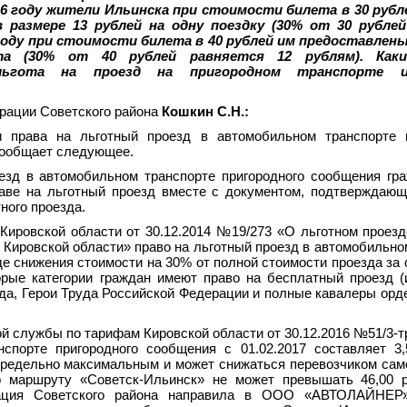
016 году жители Ильинска при стоимости билета в 30 рубл
 размере 13 рублей на одну поездку (30% от 30 рубле
7 году при стоимости билета в 40 рублей им предоставлен
та (30% от 40 рублей равняется 12 рублям). Как
 льгота на проезд на пригородном транспорте 
трации Советского района
Кошкин С.Н.:
права на льготный проезд в автомобильном транспорте п
сообщает следующее.
езд в автомобильном транспорте пригородного сообщения гр
раве на льготный проезд вместе с документом, подтверждаю
ного проезда.
я Кировской области от 30.12.2014 №19/273 «О льготном проез
 Кировской области» право на льготный проезд в автомобильно
е снижения стоимости на 30% от полной стоимости проезда за 
торые категории граждан имеют право на бесплатный проезд 
руда, Герои Труда Российской Федерации и полные кавалеры орд
й службы по тарифам Кировской области от 30.12.2016 №51/3-т
спорте пригородного сообщения с 01.02.2017 составляет 3
предельно максимальным и может снижаться перевозчиком сам
о маршруту «Советск-Ильинск» не может превышать 46,00 р
трация Советского района направила в ООО «АВТОЛАЙНЕР