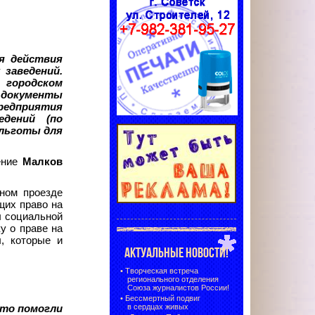
я действия
 заведений.
 городском
о документы
предприятия
едений (по
 льготы для
ение
Малков
ном проезде
щих право на
ы социальной
у о праве на
, которые и
АКТУАЛЬНЫЕ НОВОСТИ!
•
Творческая встреча
регионального отделения
Союза журналистов России!
•
Бессмертный подвиг
в сердцах живых
что помогли