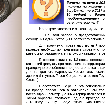
билета, но если в 2
талоны на льготу в
9 рублям), то в 201
10 рублей с биле
предоставляется
высчитывается?
На вопрос отвечает и.о. главы админис
— На Ваш запрос о предоставлении 
сообщения администрация Советского района 
Для получения права на льготный про
проезде необходимо предъявить справку о п
категорию гражданина, и талоном на право льгот
В соответствии с п. 1.3 постановлени
категорий граждан, проживающих на территории
пригородного сообщения предоставляется в вид
для конкретного маршрута. Кроме того, неко
зрению (I группа), Герои Социалистического Т
Славы).
В соответствии с решением регионально
на проезд пассажиров в автомобильном тран
пассажиро-километр. Данный тариф является 
Таким образом, стоимость одного проезда п
льготному билету - 32,2 рубля. Админис