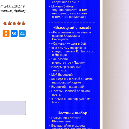
спортивная семья
 24.03.2017 г.
•
Михаил Зубков:
«Лучше пожалеть о том,
ижемье, Арбаж)
что сделал, чем жалеть
о том, чего не сделал!»
1
2
3
4
5
«Высоцкий с нами!»
•
«Региональный фестиваль
памяти Владимира
Высоцкого
•
«Сыновья уходят в бой...»
•
«По самому по краю...» —
концерт памяти В. Высоцкого
в Ярграде
•
Час поэзии
в кинотеатре «Парус»
•
Владимир Высоцкий —
это эпоха!
•
Мой Высоцкий
•
Концерт «Высоцкий с нами»
на кировской сцене
•
Высоцкий – наше всё!
•
Светлый юбилей великого
поэта
•
«Только он не вернулся из
боя»
Честный выбор
•
Гражданин «Вятской
Швейцарии»
•
Без партийного окраса.