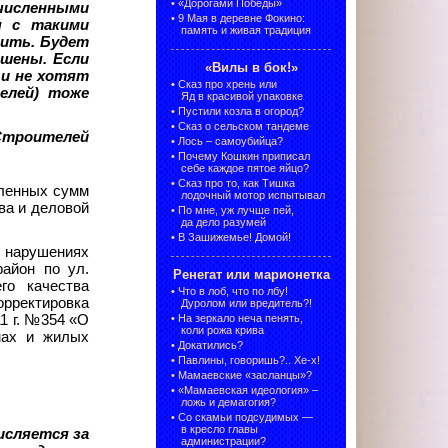
•
«Дорогами Победы»
ачисленными
•
9 Мая в деревне Фокино:
ы с такими
память и живая традиция
тить. Будет
ышены. Если
«Вилы в бок!»
 и не хотят
•
Сказ про хрень или
елей) тоже
Яд в красивой упаковке
•
Пустили козла в огород?
•
Сказ о сельском тандеме
 Строителей
•
Лось – самоубийца?
•
Почему Кошкин приписал
себе каждое пятое яйцо?
•
Сказ про то, как Тишка
сленных сумм
лодочный мотор испытывал
ва и деловой
•
По мне, уж лучше пей,
да дело разумей
•
В Зашижемье! Домой!
о нарушениях
район по ул.
Ренегат или марионетка
го качества
•
Что в лоб, что по лбу!
орректировка
Дуролом или вредитель?!
1 г. №354 «О
•
На зеркало неча пенять,
коли рожа крива
мах и жилых
•
Докатились?
•
Павлины, говоришь?.. Хе-х!
•
Мамаевские «засланцы»?
•
«Мамаевская идеология» –
ложь и демагогия?
•
Со скамьи подсудимых —
в кресло главы
исляется за
администрации?