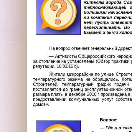
жителям города Сов
теплоснабжающей о
большими начисленны
ли компания пересч
нет, пусть ответят 
пересчитывать. Во 
бывает и было холод
На вопрос отвечает генеральный дире
— Активисты Общероссийского народно
за отопление не установлены (Обзор практики 
репутации, 16.03.16 г.).
Жители микрорайона по улице Строите
температурного режима не обращались. Коте
Строителей, температурный график подачи 
поставляется до границ эксплуатационной от
размера платы в декабре 2016 г. произведена в
предоставлении коммунальных услуг собств
домов».
Вопрос:
— Где и в как