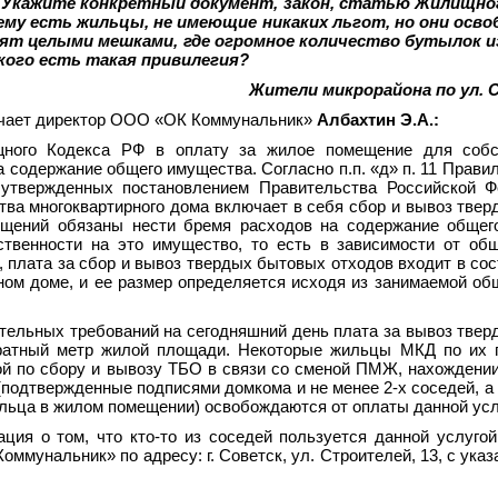
Укажите конкретный документ, закон, статью Жилищног
му есть жильцы, не имеющие никаких льгот, но они осв
ят целыми мешками, где огромное количество бутылок из
 кого есть такая привилегия?
Жители микрорайона по ул.
ечает директор ООО «ОК Коммунальник»
Албахтин Э.А.:
щного Кодекса РФ в оплату за жилое помещение для собс
 содержание общего имущества. Согласно п.п. «д» п. 11 Прави
 утвержденных постановлением Правительства Российской Ф
ства многоквартирного дома включает в себя сбор и вывоз тве
омещений обязаны нести бремя расходов на содержание обще
твенности на это имущество, то есть в зависимости от об
 плата за сбор и вывоз твердых бытовых отходов входит в сос
ном доме, и ее размер определяется исходя из занимаемой о
тельных требований на сегодняшний день плата за вывоз тве
дратный метр жилой площади. Некоторые жильцы МКД по их 
гой по сбору и вывозу ТБО в связи со сменой ПМЖ, нахождени
(подтвержденные подписями домкома и не менее 2-х соседей, а
ьца в жилом помещении) освобождаются от оплаты данной усл
ия о том, что кто-то из соседей пользуется данной услугой
ммунальник» по адресу: г. Советск, ул. Строителей, 13, с ука