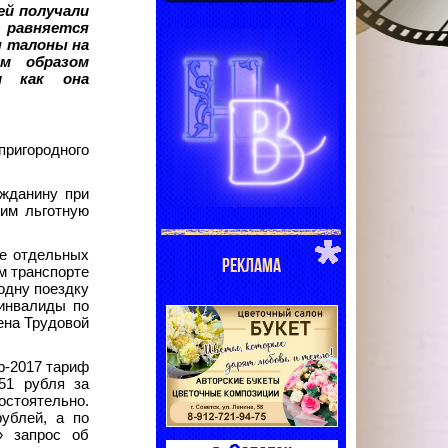
ей получали
й равняется
ы талоны на
им образом
и как она
ригородного
ажданину при
щим льготную
де отдельных
РЕКЛАМА
м транспорте
одну поездку
(инвалиды по
ена Трудовой
р-2017 тариф
,51 рубля за
остоятельно.
ублей, а по
» запрос об