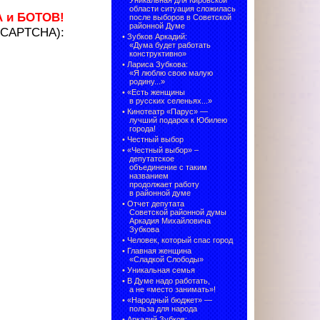
Уникальная для Кировской
области ситуация сложилась
А и БОТОВ!
после выборов в Советской
районной Думе
 (CAPTCHA):
•
Зубков Аркадий:
«Дума будет работать
конструктивно»
•
Лариса Зубкова:
«Я люблю свою малую
родину...»
•
«Есть женщины
в русских селеньях...»
•
Кинотеатр «Парус» —
лучший подарок к Юбилею
города!
•
Честный выбор
• «Честный выбор» –
депутатское
объединение с таким
названием
продолжает работу
в районной думе
•
Отчет депутата
Советской районной думы
Аркадия Михайловича
Зубкова
•
Человек, который спас город
•
Главная женщина
«Сладкой Слободы»
•
Уникальная семья
•
В Думе надо работать,
а не «место занимать»!
•
«Народный бюджет» —
польза для народа
•
Аркадий Зубков: