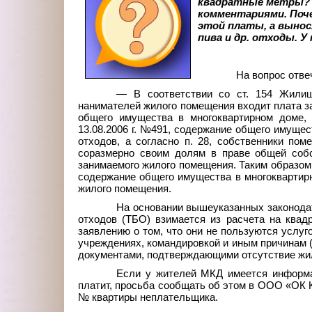
квадратные метры? 
комментариями. Поче
этой платы, а вынос
пива и др. отходы. У
На вопрос отв
— В соответствии со ст. 154 Жили
нанимателей жилого помещения входит плата за
общего имущества в многоквартирном доме,
13.08.2006 г. №491, содержание общего имуще
отходов, а согласно п. 28, собственники п
соразмерно своим долям в праве общей собс
занимаемого жилого помещения. Таким образом,
содержание общего имущества в многоквартир
жилого помещения.
На основании вышеуказанных законода
отходов (ТБО) взимается из расчета на ква
заявлению о том, что они не пользуются услу
учреждениях, командировкой и иным причинам 
документами, подтверждающими отсутствие жил
Если у жителей МКД имеется информац
платит, просьба сообщать об этом в ООО «ОК Ко
№ квартиры неплательщика.