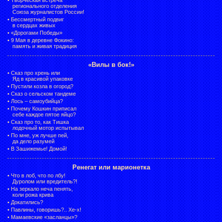
регионального отделения
Союза журналистов России!
•
Бессмертный подвиг
в сердцах живых
•
«Дорогами Победы»
•
9 Мая в деревне Фокино:
память и живая традиция
«Вилы в бок!»
•
Сказ про хрень или
Яд в красивой упаковке
•
Пустили козла в огород?
•
Сказ о сельском тандеме
•
Лось – самоубийца?
•
Почему Кошкин приписал
себе каждое пятое яйцо?
•
Сказ про то, как Тишка
лодочный мотор испытывал
•
По мне, уж лучше пей,
да дело разумей
•
В Зашижемье! Домой!
Ренегат или марионетка
•
Что в лоб, что по лбу!
Дуролом или вредитель?!
•
На зеркало неча пенять,
коли рожа крива
•
Докатились?
•
Павлины, говоришь?.. Хе-х!
•
Мамаевские «засланцы»?