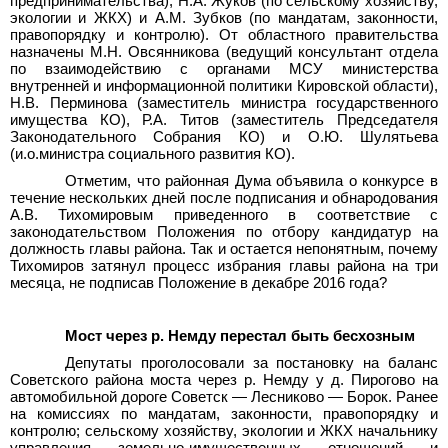
предпринимательства), Н.А. Жуков (по сельскому хозяйству,
экологии и ЖКХ) и А.М. Зубков (по мандатам, законности,
правопорядку и контролю). От областного правительства
назначены М.Н. Овсянникова (ведущий консультант отдела
по взаимодействию с органами МСУ министерства
внутренней и информационной политики Кировской области),
Н.В. Перминова (заместитель министра государственного
имущества КО), Р.А. Титов (заместитель Председателя
Законодательного Собрания КО) и О.Ю. Шулятьева
(и.о.министра социального развития КО).
Отметим, что районная Дума объявила о конкурсе в
течение нескольких дней после подписания и обнародования
А.В. Тихомировым приведенного в соответствие с
законодательством Положения по отбору кандидатур на
должность главы района. Так и остается непонятным, почему
Тихомиров затянул процесс избрания главы района на три
месяца, не подписав Положение в декабре 2016 года?
Мост через р. Немду перестал быть бесхозным
Депутаты проголосовали за постановку на баланс
Советского района моста через р. Немду у д. Пирогово на
автомобильной дороге Советск — Лесниково — Борок. Ранее
на комиссиях по мандатам, законности, правопорядку и
контролю; сельскому хозяйству, экологии и ЖКХ начальнику