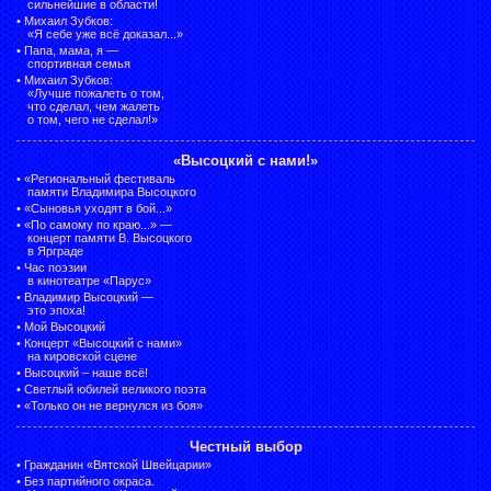
сильнейшие в области!
•
Михаил Зубков:
«Я себе уже всё доказал...»
•
Папа, мама, я —
спортивная семья
•
Михаил Зубков:
«Лучше пожалеть о том,
что сделал, чем жалеть
о том, чего не сделал!»
«Высоцкий с нами!»
•
«Региональный фестиваль
памяти Владимира Высоцкого
•
«Сыновья уходят в бой...»
•
«По самому по краю...» —
концерт памяти В. Высоцкого
в Ярграде
•
Час поэзии
в кинотеатре «Парус»
•
Владимир Высоцкий —
это эпоха!
•
Мой Высоцкий
•
Концерт «Высоцкий с нами»
на кировской сцене
•
Высоцкий – наше всё!
•
Светлый юбилей великого поэта
•
«Только он не вернулся из боя»
Честный выбор
•
Гражданин «Вятской Швейцарии»
•
Без партийного окраса.