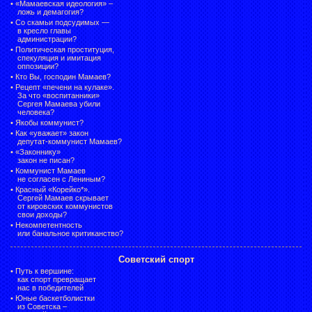
•
«Мамаевская идеология» –
ложь и демагогия?
•
Со скамьи подсудимых —
в кресло главы
администрации?
•
Политическая проституция,
спекуляция и имитация
оппозиции?
•
Кто Вы, господин Мамаев?
•
Рецепт «печени на кулаке».
За что «воспитанники»
Сергея Мамаева убили
человека?
•
Якобы коммунист?
•
Как «уважает» закон
депутат-коммунист Мамаев?
•
«Законнику»
закон не писан?
•
Коммунист Мамаев
не согласен с Лениным?
•
Красный «Корейко*».
Сергей Мамаев скрывает
от кировских коммунистов
свои доходы?
•
Некомпетентность
или банальное критиканство?
Советский спорт
•
Путь к вершине:
как спорт превращает
нас в победителей
•
Юные баскетболистки
из Советска –