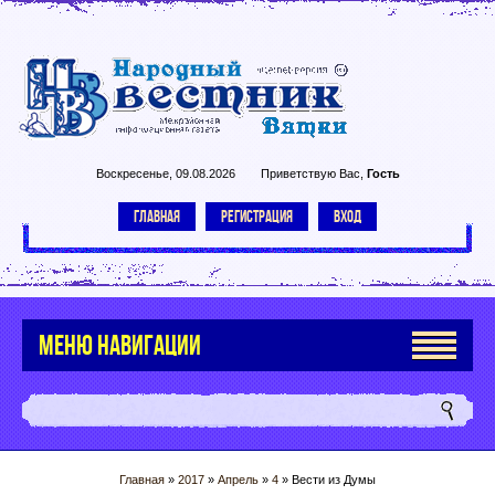
Воскресенье, 09.08.2026
Приветствую Вас
,
Гость
ГЛАВНАЯ
РЕГИСТРАЦИЯ
ВХОД
МЕНЮ НАВИГАЦИИ
Главная
»
2017
»
Апрель
»
4
» Вести из Думы