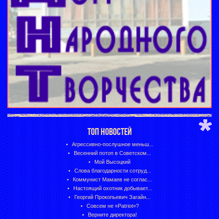
ТОП НОВОСТЕЙ
Агрессивно-послушное меньш...
Весенний потоп в Советском...
Мой Высоцкий
Слова благодарности сотруд...
Коммунист Мамаев не соглас...
Настоящий охотник добывает...
Георгий Прокопьевич Загайн...
Совсем не «Patriot»?
Верните директора!