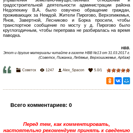
управления земельно-имущественных отношений и
градостроительной деятельности администрации района
Недопекину В.А. было озвучено обращение граждан,
проживающих за Немдой. Жители Пирогово, Верхопижемья,
Янов, Завертной, Лесниково и Борка просили, чтобы
транспортное сообщение по мосту у д. Пирогово было
круглогодичным, чтобы переправа не разбиралась на время
паводка.
НВВ
.
Этот и другие материалы читайте в газете НВВ №13 от 31.03.2017 г.
(Советск, Пижанка, Лебяжье, Верхошижемье, Арбаж)
Советск
1247
Alex_Spacon
5.0
/
1
1
2
3
4
5
Всего комментариев
:
0
Перед тем, как комментировать,
настоятельно рекомендуем принять к сведению