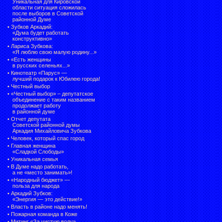
Уникальная для Кировской
области ситуация сложилась
после выборов в Советской
районной Думе
•
Зубков Аркадий:
«Дума будет работать
конструктивно»
•
Лариса Зубкова:
«Я люблю свою малую родину...»
•
«Есть женщины
в русских селеньях...»
•
Кинотеатр «Парус» —
лучший подарок к Юбилею города!
•
Честный выбор
• «Честный выбор» –
депутатское
объединение с таким названием
продолжает работу
в районной думе
•
Отчет депутата
Советской районной думы
Аркадия Михайловича Зубкова
•
Человек, который спас город
•
Главная женщина
«Сладкой Слободы»
•
Уникальная семья
•
В Думе надо работать,
а не «место занимать»!
•
«Народный бюджет» —
польза для народа
•
Аркадий Зубков:
«Энергия — это действие!»
•
Власть в районе надо менять!
•
Пожарная команда в Коже
•
Митинг «За чистую воду»