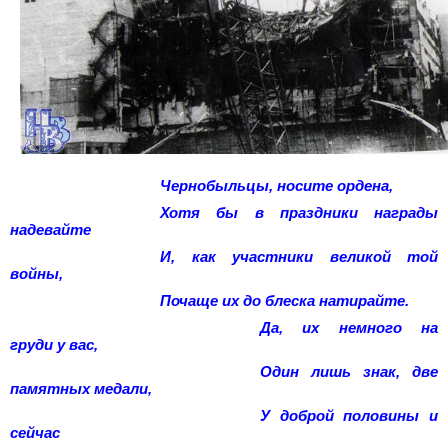
Чернобыльцы, носите ордена,
Хотя бы в праздники награды
надевайте
И, как участники великой той
войны,
Почаще их до блеска натирайте.
Да, их немного на
груди у вас,
Один лишь знак, две
памятных медали,
У доброй половины и
сейчас