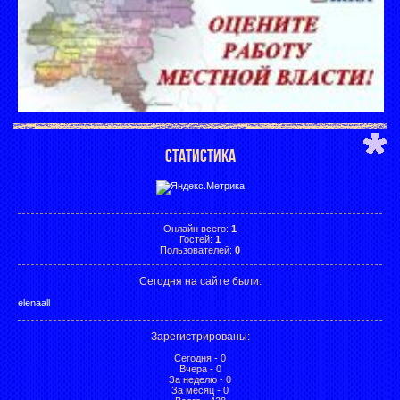
СТАТИСТИКА
Онлайн всего:
1
Гостей:
1
Пользователей:
0
Сегодня на сайте были:
elenaall
Зарегистрированы
:
Сегодня - 0
Вчера - 0
За неделю - 0
За месяц - 0