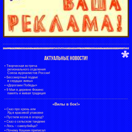
АКТУАЛЬНЫЕ НОВОСТИ!
•
Творческая встреча
регионального отделения
Союза журналистов России!
•
Бессмертный подвиг
в сердцах живых
•
«Дорогами Победы»
•
9 Мая в деревне Фокино:
память и живая традиция
«Вилы в бок!»
•
Сказ про хрень или
Яд в красивой упаковке
•
Пустили козла в огород?
•
Сказ о сельском тандеме
•
Лось – самоубийца?
•
Почему Кошкин приписал