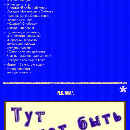
•
Отчет депутата
Советской районной думы
Аркадия Михайловича Зубкова
•
Человек, который спас город
•
Главная женщина
«Сладкой Слободы»
•
Уникальная семья
•
В Думе надо работать,
а не «место занимать»!
•
«Народный бюджет» —
польза для народа
•
Аркадий Зубков:
«Энергия — это действие!»
•
Власть в районе надо менять!
•
Пожарная команда в Коже
•
Митинг «За чистую воду»
•
Народ доверяет
народной газете!
РЕКЛАМА