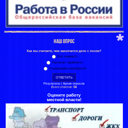
НАШ ОПРОС
Как вы считаете, чем закончится дело с лосем?
Всё «замнут»
Назначат «крайнего»
Справедливо разберутся
Результаты
|
Архив опросов
Всего ответов:
56
Оцените работу
местной власти!