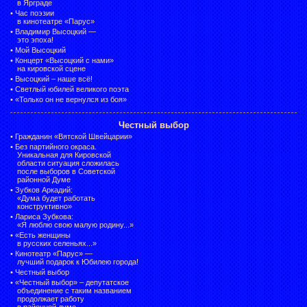
в Ярграде
•
Час поэзии
в кинотеатре «Парус»
•
Владимир Высоцкий —
это эпоха!
•
Мой Высоцкий
•
Концерт «Высоцкий с нами»
на кировской сцене
•
Высоцкий – наше всё!
•
Светлый юбилей великого поэта
•
«Только он не вернулся из боя»
Честный выбор
•
Гражданин «Вятской Швейцарии»
•
Без партийного окраса.
Уникальная для Кировской
области ситуация сложилась
после выборов в Советской
районной Думе
•
Зубков Аркадий:
«Дума будет работать
конструктивно»
•
Лариса Зубкова:
«Я люблю свою малую родину...»
•
«Есть женщины
в русских селеньях...»
•
Кинотеатр «Парус» —
лучший подарок к Юбилею города!
•
Честный выбор
• «Честный выбор» –
депутатское
объединение с таким названием
продолжает работу
в районной думе