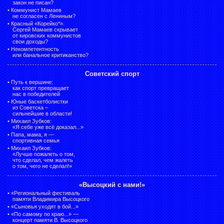
закон не писан?
•
Коммунист Мамаев
не согласен с Лениным?
•
Красный «Корейко*».
Сергей Мамаев скрывает
от кировских коммунистов
свои доходы?
•
Некомпетентность
или банальное критиканство?
Советский спорт
•
Путь к вершине:
как спорт превращает
нас в победителей
•
Юные баскетболистки
из Советска –
сильнейшие в области!
•
Михаил Зубков:
«Я себе уже всё доказал...»
•
Папа, мама, я —
спортивная семья
•
Михаил Зубков:
«Лучше пожалеть о том,
что сделал, чем жалеть
о том, чего не сделал!»
«Высоцкий с нами!»
•
«Региональный фестиваль
памяти Владимира Высоцкого
•
«Сыновья уходят в бой...»
•
«По самому по краю...» —
концерт памяти В. Высоцкого