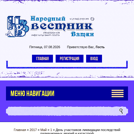
Пятница, 07.08.2026
Приветствую Вас
,
Гость
ГЛАВНАЯ
РЕГИСТРАЦИЯ
ВХОД
МЕНЮ НАВИГАЦИИ
Главная
»
2017
»
Май
»
1
» День участников ликвидации последствий
радиационных аварий и катастроф