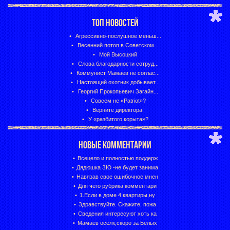
ТОП НОВОСТЕЙ
Агрессивно-послушное меньш...
Весенний потоп в Советском...
Мой Высоцкий
Слова благодарности сотруд...
Коммунист Мамаев не соглас...
Настоящий охотник добывает...
Георгий Прокопьевич Загайн...
Совсем не «Patriot»?
Верните директора!
У «разбитого корыта»?
НОВЫЕ КОММЕНТАРИИ
Всецело и полностью поддерж
Дядюшка ЗЮ -не будет занима
Навязав свое ошибочное мнен
Для чего рубрика комментари
1.Если в доме 4 квартиры,ну
Здравствуйте. Скажите, пожа
Сведения интересуют хоть ка
Мамаев осёлк,скоро за Белых