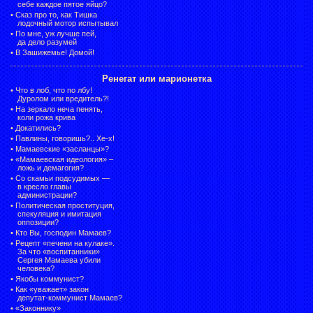
себе каждое пятое яйцо?
•
Сказ про то, как Тишка
лодочный мотор испытывал
•
По мне, уж лучше пей,
да дело разумей
•
В Зашижемье! Домой!
Ренегат или марионетка
•
Что в лоб, что по лбу!
Дуролом или вредитель?!
•
На зеркало неча пенять,
коли рожа крива
•
Докатились?
•
Павлины, говоришь?.. Хе-х!
•
Мамаевские «засланцы»?
•
«Мамаевская идеология» –
ложь и демагогия?
•
Со скамьи подсудимых —
в кресло главы
администрации?
•
Политическая проституция,
спекуляция и имитация
оппозиции?
•
Кто Вы, господин Мамаев?
•
Рецепт «печени на кулаке».
За что «воспитанники»
Сергея Мамаева убили
человека?
•
Якобы коммунист?
•
Как «уважает» закон
депутат-коммунист Мамаев?
•
«Законнику»