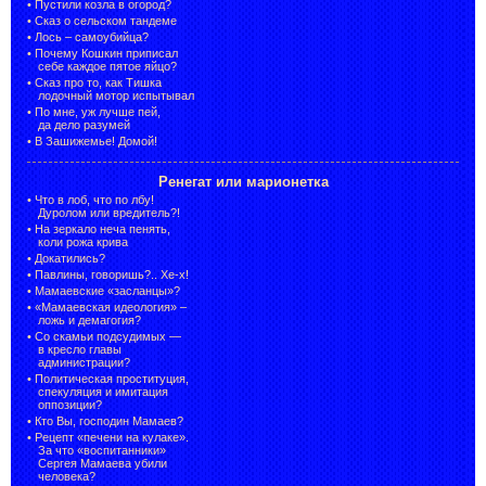
•
Пустили козла в огород?
•
Сказ о сельском тандеме
•
Лось – самоубийца?
•
Почему Кошкин приписал
себе каждое пятое яйцо?
•
Сказ про то, как Тишка
лодочный мотор испытывал
•
По мне, уж лучше пей,
да дело разумей
•
В Зашижемье! Домой!
Ренегат или марионетка
•
Что в лоб, что по лбу!
Дуролом или вредитель?!
•
На зеркало неча пенять,
коли рожа крива
•
Докатились?
•
Павлины, говоришь?.. Хе-х!
•
Мамаевские «засланцы»?
•
«Мамаевская идеология» –
ложь и демагогия?
•
Со скамьи подсудимых —
в кресло главы
администрации?
•
Политическая проституция,
спекуляция и имитация
оппозиции?
•
Кто Вы, господин Мамаев?
•
Рецепт «печени на кулаке».
За что «воспитанники»
Сергея Мамаева убили
человека?