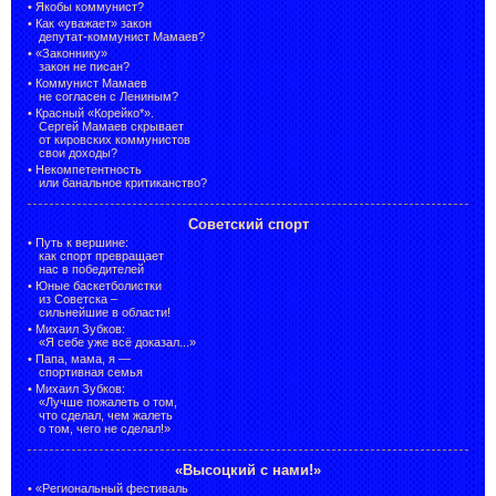
•
Якобы коммунист?
•
Как «уважает» закон
депутат-коммунист Мамаев?
•
«Законнику»
закон не писан?
•
Коммунист Мамаев
не согласен с Лениным?
•
Красный «Корейко*».
Сергей Мамаев скрывает
от кировских коммунистов
свои доходы?
•
Некомпетентность
или банальное критиканство?
Советский спорт
•
Путь к вершине:
как спорт превращает
нас в победителей
•
Юные баскетболистки
из Советска –
сильнейшие в области!
•
Михаил Зубков:
«Я себе уже всё доказал...»
•
Папа, мама, я —
спортивная семья
•
Михаил Зубков:
«Лучше пожалеть о том,
что сделал, чем жалеть
о том, чего не сделал!»
«Высоцкий с нами!»
•
«Региональный фестиваль