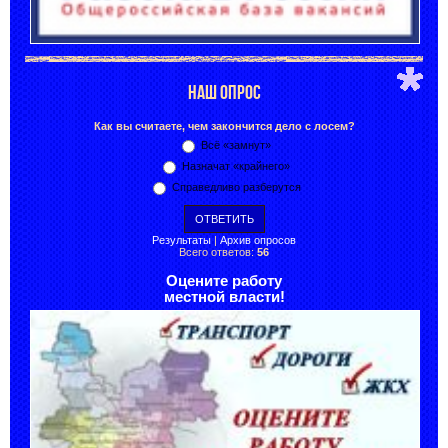
НАШ ОПРОС
Как вы считаете, чем закончится дело с лосем?
Всё «замнут»
Назначат «крайнего»
Справедливо разберутся
Результаты
|
Архив опросов
Всего ответов:
56
Оцените работу
местной власти!