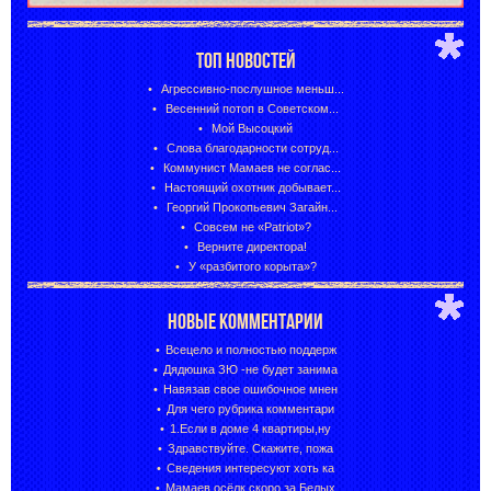
ТОП НОВОСТЕЙ
Агрессивно-послушное меньш...
Весенний потоп в Советском...
Мой Высоцкий
Слова благодарности сотруд...
Коммунист Мамаев не соглас...
Настоящий охотник добывает...
Георгий Прокопьевич Загайн...
Совсем не «Patriot»?
Верните директора!
У «разбитого корыта»?
НОВЫЕ КОММЕНТАРИИ
Всецело и полностью поддерж
Дядюшка ЗЮ -не будет занима
Навязав свое ошибочное мнен
Для чего рубрика комментари
1.Если в доме 4 квартиры,ну
Здравствуйте. Скажите, пожа
Сведения интересуют хоть ка
Мамаев осёлк,скоро за Белых