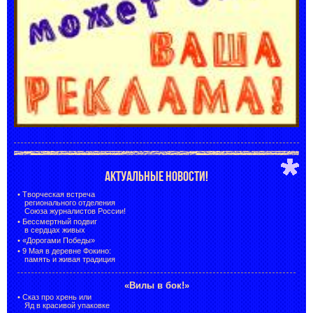
АКТУАЛЬНЫЕ НОВОСТИ!
•
Творческая встреча
регионального отделения
Союза журналистов России!
•
Бессмертный подвиг
в сердцах живых
•
«Дорогами Победы»
•
9 Мая в деревне Фокино:
память и живая традиция
«Вилы в бок!»
•
Сказ про хрень или
Яд в красивой упаковке