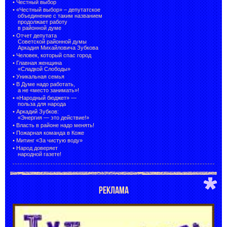
•
Честный выбор
• «Честный выбор» –
депутатское
объединение с таким названием
продолжает работу
в районной думе
•
Отчет депутата
Советской районной думы
Аркадия Михайловича Зубкова
•
Человек, который спас город
•
Главная женщина
«Сладкой Слободы»
•
Уникальная семья
•
В Думе надо работать,
а не «место занимать»!
•
«Народный бюджет» —
польза для народа
•
Аркадий Зубков:
«Энергия — это действие!»
•
Власть в районе надо менять!
•
Пожарная команда в Коже
•
Митинг «За чистую воду»
•
Народ доверяет
народной газете!
РЕКЛАМА