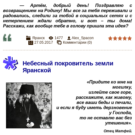
— Артём, добрый день! Поздравляю с
возвращением на Родину! Мы все за тебя переживали и
радовались, следили за тобой в социальных сетях и с
нетерпением ждали обратно, и вот – ты дома!
Расскажи, как вообще тебе в голову пришла эта идея?
Яранск
1477
Alex_Spacon
27.05.2017
Комментарии (0)
Небесный покровитель земли
Яранской
«Придите ко мне на
могилку,
излейте свое горе,
расскажите, как живому,
все ваши беды и печали,
и если я буду иметь дерзновение
у Господа,
то не оставлю вас без
утешения».
Отец Матфей.