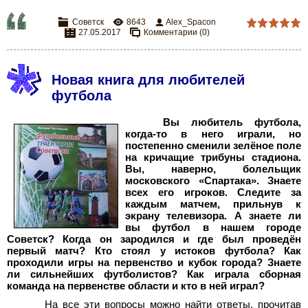
Советск
8643
Alex_Spacon
27.05.2017
Комментарии (0)
Новая книга для любителей
футбола
Вы любитель футбола,
когда-то в него играли, но
постепенно сменили зелёное поле
на кричащие трибуны стадиона.
Вы, наверно, болельщик
московского «Спартака». Знаете
всех его игроков. Следите за
каждым матчем, прильнув к
экрану телевизора. А знаете ли
вы футбол в нашем городе
Советск? Когда он зародился и где был проведён
первый матч? Кто стоял у истоков футбола? Как
проходили игры на первенство и кубок города? Знаете
ли сильнейших футболистов? Как играла сборная
команда на первенстве области и кто в ней играл?
На все эти вопросы можно найти ответы, прочитав