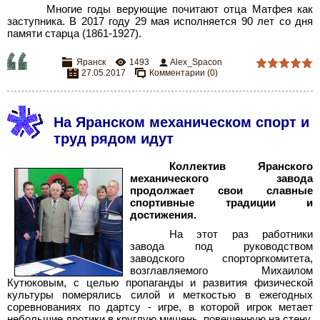
Многие годы верующие почитают отца Матфея как
заступника. В 2017 году 29 мая исполняется 90 лет со дня
памяти старца (1861-1927).
Яранск
1493
Alex_Spacon
27.05.2017
Комментарии (0)
На Яранском механическом спорт и
труд рядом идут
Коллектив Яранского
механического завода
продолжает свои славные
спортивные традиции и
достижения.
На этот раз работники
завода под руководством
заводского спорторгкомитета,
возглавляемого Михаилом
Кутюковым, с целью пропаганды и развития физической
культуры померялись силой и меткостью в ежегодных
соревнованиях по дартсу - игре, в которой игрок метает
небольшие дротики в круглую мишень, повешенную на стену.