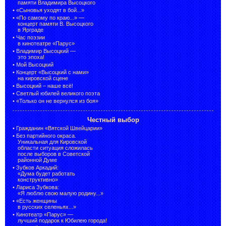
памяти Владимира Высоцкого
•
«Сыновья уходят в бой...»
•
«По самому по краю...» —
концерт памяти В. Высоцкого
в Ярграде
•
Час поэзии
в кинотеатре «Парус»
•
Владимир Высоцкий —
это эпоха!
•
Мой Высоцкий
•
Концерт «Высоцкий с нами»
на кировской сцене
•
Высоцкий – наше всё!
•
Светлый юбилей великого поэта
•
«Только он не вернулся из боя»
Честный выбор
•
Гражданин «Вятской Швейцарии»
•
Без партийного окраса.
Уникальная для Кировской
области ситуация сложилась
после выборов в Советской
районной Думе
•
Зубков Аркадий:
«Дума будет работать
конструктивно»
•
Лариса Зубкова:
«Я люблю свою малую родину...»
•
«Есть женщины
в русских селеньях...»
•
Кинотеатр «Парус» —
лучший подарок к Юбилею города!