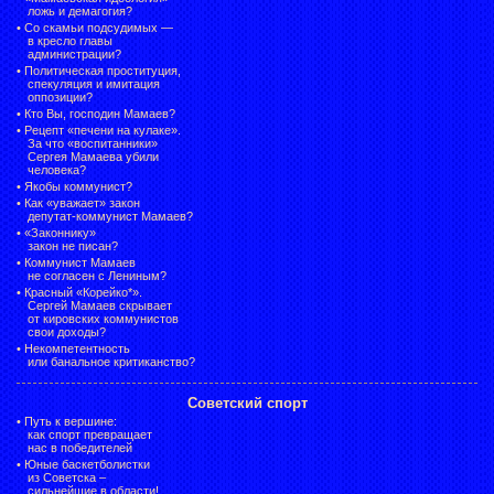
ложь и демагогия?
•
Со скамьи подсудимых —
в кресло главы
администрации?
•
Политическая проституция,
спекуляция и имитация
оппозиции?
•
Кто Вы, господин Мамаев?
•
Рецепт «печени на кулаке».
За что «воспитанники»
Сергея Мамаева убили
человека?
•
Якобы коммунист?
•
Как «уважает» закон
депутат-коммунист Мамаев?
•
«Законнику»
закон не писан?
•
Коммунист Мамаев
не согласен с Лениным?
•
Красный «Корейко*».
Сергей Мамаев скрывает
от кировских коммунистов
свои доходы?
•
Некомпетентность
или банальное критиканство?
Советский спорт
•
Путь к вершине:
как спорт превращает
нас в победителей
•
Юные баскетболистки
из Советска –
сильнейшие в области!