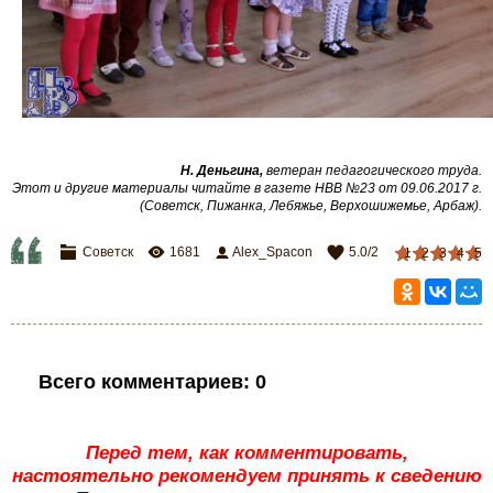
Н. Деньгина,
ветеран педагогического труда
.
Этот и другие материалы читайте в газете НВВ №23 от 09.06.2017 г.
(Советск, Пижанка, Лебяжье, Верхошижемье, Арбаж)
.
Советск
1681
Alex_Spacon
5.0
/
2
1
2
3
4
5
Всего комментариев
:
0
Перед тем, как комментировать,
настоятельно рекомендуем принять к сведению