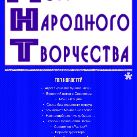
ТОП НОВОСТЕЙ
Агрессивно-послушное меньш...
Весенний потоп в Советском...
Мой Высоцкий
Слова благодарности сотруд...
Коммунист Мамаев не соглас...
Настоящий охотник добывает...
Георгий Прокопьевич Загайн...
Совсем не «Patriot»?
Верните директора!