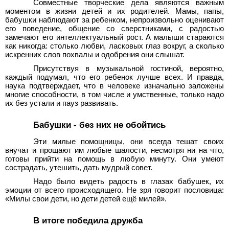
Совместные творческие дела являются важным
моментом в жизни детей и их родителей. Мамы, папы,
бабушки наблюдают за ребенком, непроизвольно оценивают
его поведение, общение со сверстниками, с радостью
замечают его интеллектуальный рост. А малыши стараются
как никогда: столько любви, ласковых глаз вокруг, а сколько
искренних слов похвалы и одобрения они слышат.
Присутствуя в музыкальной гостиной, вероятно,
каждый подумал, что его ребенок лучше всех. И правда,
наука подтверждает, что в человеке изначально заложены
многие способности, в том числе и умственные, только надо
их без устали и пауз развивать.
Бабушки - без них не обойтись
Эти милые помощницы, они всегда тешат своих
внучат и прощают им любые шалости, несмотря ни на что,
готовы прийти на помощь в любую минуту. Они умеют
сострадать, утешить, дать мудрый совет.
Надо было видеть радость в глазах бабушек, их
эмоции от всего происходящего. Не зря говорит пословица:
«Милы свои дети, но дети детей ещё милей».
В итоге победила дружба