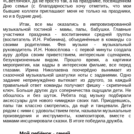
«Светлячок», да не просто так, а на празднике, посвященном
Дню семьи (с благодарностью хочу отметить, что мои
бывшие коллеги приглашают меня не только на праздники,
но и в будние дни).
Итак, все мы оказались в импровизированной
музыкальной гостиной - мамы, папы, бабушки. Главные
участники праздника - воспитанники средней группы
(воспитатель И.Н. Рябинина), объединённые в команды со
своими родителями. Фея музыки - музыкальный
руководитель И.Н. Новосёлова - с первой минуты создала
ауру добра своим приветствием, интересным сценарием,
безукоризненным видом. Прошло время, а картинки
мероприятия, как кадры в интересном фильме, все перед
глазами. Ирина Николаевна поочерёдно вынимает из
сказочной музыкальной шкатулки ноты с заданиями. Одно
задание непринуждённо вытекает из другого, за каждый
правильный ответ команды получают фишку - скрипичный
ключ. Больше других дух соперничества ощущали дети. Не
обошлось и без шуток. Ребята под музыку подбирали
аксессуары для нового «имиджа» своих пап. Приодевшись,
папы так классно смотрелись, да ещё и танцевали. Дети
рядом с ними с удовольствием пели, называли музыкальные
произведения и инструменты, композиторов, вместе с
мамами инсценировали сказки. В итоге победила дружба.
Мой ребёнок - гений