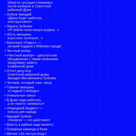
области ситуация сложилась
после выборов в Советской
районной Думе
•
Зубков Аркадий:
«Дума будет работать
конструктивно»
•
Лариса Зубкова:
«Я люблю свою малую родину...»
•
«Есть женщины
в русских селеньях...»
•
Кинотеатр «Парус» —
лучший подарок к Юбилею города!
•
Честный выбор
• «Честный выбор» –
депутатское
объединение с таким названием
продолжает работу
в районной думе
•
Отчет депутата
Советской районной думы
Аркадия Михайловича Зубкова
•
Человек, который спас город
•
Главная женщина
«Сладкой Слободы»
•
Уникальная семья
•
В Думе надо работать,
а не «место занимать»!
•
«Народный бюджет» —
польза для народа
•
Аркадий Зубков:
«Энергия — это действие!»
•
Власть в районе надо менять!
•
Пожарная команда в Коже
•
Митинг «За чистую воду»