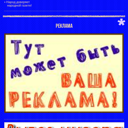
•
Народ доверяет
народной газете!
РЕКЛАМА