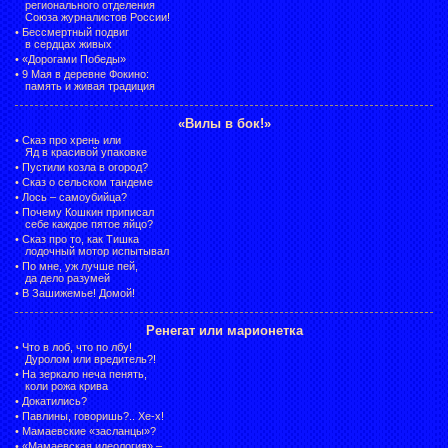
регионального отделения
Союза журналистов России!
•
Бессмертный подвиг
в сердцах живых
•
«Дорогами Победы»
•
9 Мая в деревне Фокино:
память и живая традиция
«Вилы в бок!»
•
Сказ про хрень или
Яд в красивой упаковке
•
Пустили козла в огород?
•
Сказ о сельском тандеме
•
Лось – самоубийца?
•
Почему Кошкин приписал
себе каждое пятое яйцо?
•
Сказ про то, как Тишка
лодочный мотор испытывал
•
По мне, уж лучше пей,
да дело разумей
•
В Зашижемье! Домой!
Ренегат или марионетка
•
Что в лоб, что по лбу!
Дуролом или вредитель?!
•
На зеркало неча пенять,
коли рожа крива
•
Докатились?
•
Павлины, говоришь?.. Хе-х!
•
Мамаевские «засланцы»?
•
«Мамаевская идеология» –