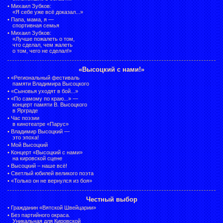
•
Михаил Зубков:
«Я себе уже всё доказал...»
•
Папа, мама, я —
спортивная семья
•
Михаил Зубков:
«Лучше пожалеть о том,
что сделал, чем жалеть
о том, чего не сделал!»
«Высоцкий с нами!»
•
«Региональный фестиваль
памяти Владимира Высоцкого
•
«Сыновья уходят в бой...»
•
«По самому по краю...» —
концерт памяти В. Высоцкого
в Ярграде
•
Час поэзии
в кинотеатре «Парус»
•
Владимир Высоцкий —
это эпоха!
•
Мой Высоцкий
•
Концерт «Высоцкий с нами»
на кировской сцене
•
Высоцкий – наше всё!
•
Светлый юбилей великого поэта
•
«Только он не вернулся из боя»
Честный выбор
•
Гражданин «Вятской Швейцарии»
•
Без партийного окраса.
Уникальная для Кировской