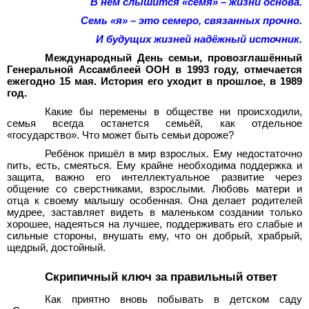
В нём слышится «семя» – жизни основа.
Семь «я» – это семеро, связанных прочно.
И будущих жизней надёжный источник.
Международный День семьи, провозглашённый
Генеральной Ассамблеей ООН в 1993 году, отмечается
ежегодно 15 мая. История его уходит в прошлое, в 1989
год.
Какие бы перемены в обществе ни происходили,
семья всегда останется семьёй, как отдельное
«государство». Что может быть семьи дороже?
Ребёнок пришёл в мир взрослых. Ему недостаточно
пить, есть, смеяться. Ему крайне необходима поддержка и
защита, важно его интеллектуальное развитие через
общение со сверстниками, взрослыми. Любовь матери и
отца к своему малышу особенная. Она делает родителей
мудрее, заставляет видеть в маленьком создании только
хорошее, надеяться на лучшее, поддерживать его слабые и
сильные стороны, внушать ему, что он добрый, храбрый,
щедрый, достойный.
Скрипичный ключ за правильный ответ
Как приятно вновь побывать в детском саду