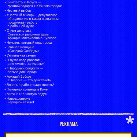
•
Кинотеатр «Парус» —
лучший подарок к Юбилею города!
•
Честный выбор
• «Честный выбор» –
депутатское
объединение с таким названием
продолжает работу
в районной думе
•
Отчет депутата
Советской районной думы
Аркадия Михайловича Зубкова
•
Человек, который спас город
•
Главная женщина
«Сладкой Слободы»
•
Уникальная семья
•
В Думе надо работать,
а не «место занимать»!
•
«Народный бюджет» —
польза для народа
•
Аркадий Зубков:
«Энергия — это действие!»
•
Власть в районе надо менять!
•
Пожарная команда в Коже
•
Митинг «За чистую воду»
•
Народ доверяет
народной газете!
РЕКЛАМА