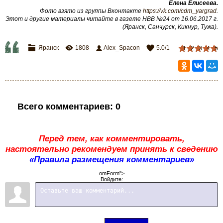
Елена Елисеева.
Фото взято из группы Вконтакте
https://vk.com/cdm_yargrad
.
Этот и другие материалы читайте в газете НВВ №24 от 16.06.2017 г.
(Яранск, Санчурск, Кикнур, Тужа).
Яранск
1808
Alex_Spacon
5.0
/
1
1
2
3
4
5
Всего комментариев
:
0
Перед тем, как комментировать,
настоятельно рекомендуем принять к сведению
«Правила размещения комментариев»
omForm">
Войдите: