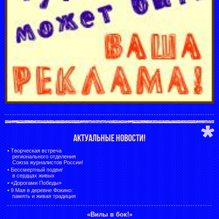
АКТУАЛЬНЫЕ НОВОСТИ!
•
Творческая встреча
регионального отделения
Союза журналистов России!
•
Бессмертный подвиг
в сердцах живых
•
«Дорогами Победы»
•
9 Мая в деревне Фокино:
память и живая традиция
«Вилы в бок!»