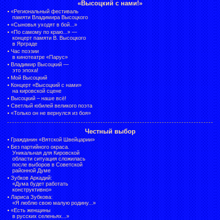
«Высоцкий с нами!»
•
«Региональный фестиваль
памяти Владимира Высоцкого
•
«Сыновья уходят в бой...»
•
«По самому по краю...» —
концерт памяти В. Высоцкого
в Ярграде
•
Час поэзии
в кинотеатре «Парус»
•
Владимир Высоцкий —
это эпоха!
•
Мой Высоцкий
•
Концерт «Высоцкий с нами»
на кировской сцене
•
Высоцкий – наше всё!
•
Светлый юбилей великого поэта
•
«Только он не вернулся из боя»
Честный выбор
•
Гражданин «Вятской Швейцарии»
•
Без партийного окраса.
Уникальная для Кировской
области ситуация сложилась
после выборов в Советской
районной Думе
•
Зубков Аркадий:
«Дума будет работать
конструктивно»
•
Лариса Зубкова:
«Я люблю свою малую родину...»
•
«Есть женщины
в русских селеньях...»