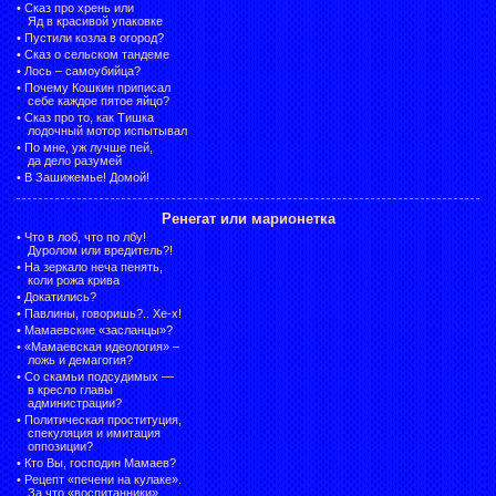
•
Сказ про хрень или
Яд в красивой упаковке
•
Пустили козла в огород?
•
Сказ о сельском тандеме
•
Лось – самоубийца?
•
Почему Кошкин приписал
себе каждое пятое яйцо?
•
Сказ про то, как Тишка
лодочный мотор испытывал
•
По мне, уж лучше пей,
да дело разумей
•
В Зашижемье! Домой!
Ренегат или марионетка
•
Что в лоб, что по лбу!
Дуролом или вредитель?!
•
На зеркало неча пенять,
коли рожа крива
•
Докатились?
•
Павлины, говоришь?.. Хе-х!
•
Мамаевские «засланцы»?
•
«Мамаевская идеология» –
ложь и демагогия?
•
Со скамьи подсудимых —
в кресло главы
администрации?
•
Политическая проституция,
спекуляция и имитация
оппозиции?
•
Кто Вы, господин Мамаев?
•
Рецепт «печени на кулаке».
За что «воспитанники»