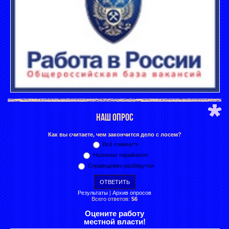
НАШ ОПРОС
Как вы считаете, чем закончится дело с лосем?
Всё «замнут»
Назначат «крайнего»
Справедливо разберутся
Результаты
|
Архив опросов
Всего ответов:
56
Оцените работу
местной власти!