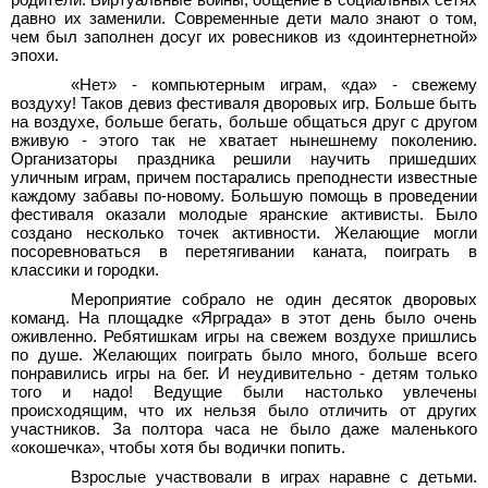
давно их заменили. Современные дети мало знают о том,
чем был заполнен досуг их ровесников из «доинтернетной»
эпохи.
«Нет» - компьютерным играм, «да» - свежему
воздуху! Таков девиз фестиваля дворовых игр. Больше быть
на воздухе, больше бегать, больше общаться друг с другом
вживую - этого так не хватает нынешнему поколению.
Организаторы праздника решили научить пришедших
уличным играм, причем постарались преподнести известные
каждому забавы по-новому. Большую помощь в проведении
фестиваля оказали молодые яранские активисты. Было
создано несколько точек активности. Желающие могли
посоревноваться в перетягивании каната, поиграть в
классики и городки.
Мероприятие собрало не один десяток дворовых
команд. На площадке «Ярграда» в этот день было очень
оживленно. Ребятишкам игры на свежем воздухе пришлись
по душе. Желающих поиграть было много, больше всего
понравились игры на бег. И неудивительно - детям только
того и надо! Ведущие были настолько увлечены
происходящим, что их нельзя было отличить от других
участников. За полтора часа не было даже маленького
«окошечка», чтобы хотя бы водички попить.
Взрослые участвовали в играх наравне с детьми.