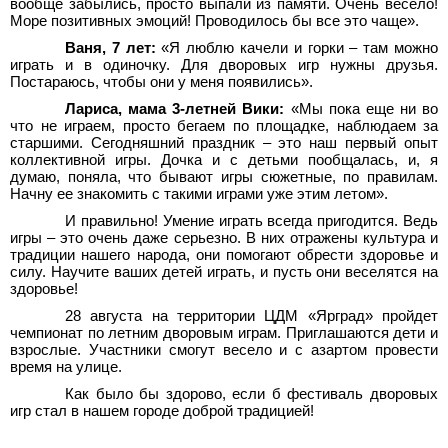
вообще забылись, просто выпали из памяти. Очень весело!
Море позитивных эмоций! Проводилось бы все это чаще».
Ваня, 7 лет:
«Я люблю качели и горки – там можно
играть и в одиночку. Для дворовых игр нужны друзья.
Постараюсь, чтобы они у меня появились».
Лариса, мама 3-летней Вики:
«Мы пока еще ни во
что не играем, просто бегаем по площадке, наблюдаем за
старшими. Сегодняшний праздник – это наш первый опыт
коллективной игры. Дочка и с детьми пообщалась, и, я
думаю, поняла, что бывают игры сюжетные, по правилам.
Начну ее знакомить с такими играми уже этим летом».
И правильно! Умение играть всегда пригодится. Ведь
игры – это очень даже серьезно. В них отражены культура и
традиции нашего народа, они помогают обрести здоровье и
силу. Научите ваших детей играть, и пусть они веселятся на
здоровье!
28 августа на территории ЦДМ «Ярград» пройдет
чемпионат по летним дворовым играм. Приглашаются дети и
взрослые. Участники смогут весело и с азартом провести
время на улице.
Как было бы здорово, если б фестиваль дворовых
игр стал в нашем городе доброй традицией!