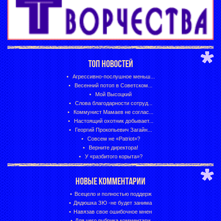
ТОП НОВОСТЕЙ
Агрессивно-послушное меньш...
Весенний потоп в Советском...
Мой Высоцкий
Слова благодарности сотруд...
Коммунист Мамаев не соглас...
Настоящий охотник добывает...
Георгий Прокопьевич Загайн...
Совсем не «Patriot»?
Верните директора!
У «разбитого корыта»?
НОВЫЕ КОММЕНТАРИИ
Всецело и полностью поддерж
Дядюшка ЗЮ -не будет занима
Навязав свое ошибочное мнен
Для чего рубрика комментари