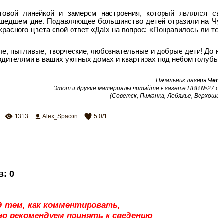
говой линейкой и замером настроения, который являлся с
ошедшем дне. Подавляющее большинство детей отразили на Ч
расного цвета свой ответ «Да!» на вопрос: «Понравилось ли те
е, пытливые, творческие, любознательные и добрые дети! До 
одителями в ваших уютных домах и квартирах под небом голуб
Начальник лагеря
Че
Этот и другие материалы читайте в газете НВВ №27 от
(Советск, Пижанка, Лебяжье, Верхош
1313
Alex_Spacon
5.0
/
1
в
:
0
д тем, как комментировать,
о рекомендуем принять к сведению