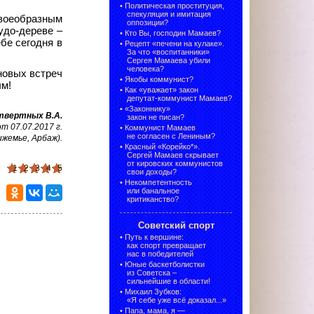
•
Политическая проституция,
спекуляция и имитация
воеобразным
оппозиции?
удо-дереве –
•
Кто Вы, господин Мамаев?
бе сегодня в
•
Рецепт «печени на кулаке».
За что «воспитанники»
Сергея Мамаева убили
человека?
новых встреч
•
Якобы коммунист?
ым!
•
Как «уважает» закон
депутат-коммунист Мамаев?
•
«Законнику»
твертных В.А.
закон не писан?
 07.07.2017 г.
•
Коммунист Мамаев
не согласен с Лениным?
ижемье, Арбаж)
.
•
Красный «Корейко*».
Сергей Мамаев скрывает
от кировских коммунистов
1
2
3
4
5
свои доходы?
•
Некомпетентность
или банальное
критиканство?
Советский спорт
•
Путь к вершине:
как спорт превращает
нас в победителей
•
Юные баскетболистки
из Советска –
сильнейшие в области!
•
Михаил Зубков:
«Я себе уже всё доказал...»
•
Папа, мама, я —