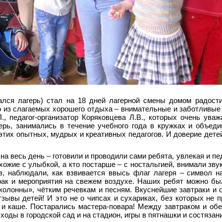
лся лагерь) стал на 18 дней лагерной смены домом радост
о из слагаемых хорошего отдыха – внимательные и заботливые
, педагог-организатор Коряковцева Л.В., которых очень ува
ерь, занимались в течение учебного года в кружках и объед
этих опытных, мудрых и креативных педагогов. И доверие дете
на весь день –
готовили и проводили сами ребята, увлекая и пе
ожие с улыбкой, а кто постарше – с ностальгией, внимали зву
в, наблюдали, как взвивается ввысь флаг лагеря – символ н
рак и мероприятия на свежем воздухе. Наших ребят можно бы
олонны», чётким речевкам и песням. Вкуснейшие завтраки и
тзывы детей! И это не о чипсах и сухариках, без которых не 
 и каше. Постарались мастера-повара! Между завтраком и об
ходы в городской сад и на стадион, игры в пятнашки и состязан