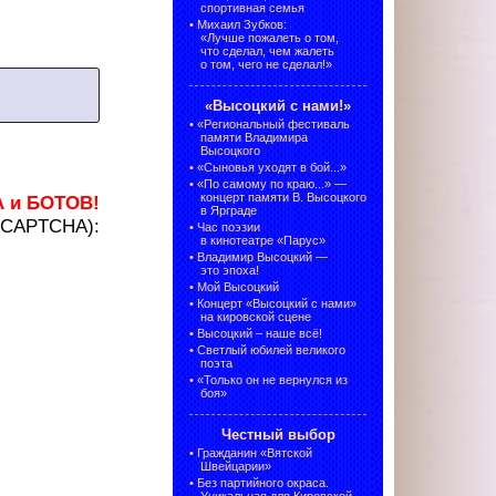
спортивная семья
•
Михаил Зубков:
«Лучше пожалеть о том,
что сделал, чем жалеть
о том, чего не сделал!»
«Высоцкий с нами!»
•
«Региональный фестиваль
памяти Владимира
Высоцкого
•
«Сыновья уходят в бой...»
•
«По самому по краю...» —
концерт памяти В. Высоцкого
А и БОТОВ!
в Ярграде
 (CAPTCHA):
•
Час поэзии
в кинотеатре «Парус»
•
Владимир Высоцкий —
это эпоха!
•
Мой Высоцкий
•
Концерт «Высоцкий с нами»
на кировской сцене
•
Высоцкий – наше всё!
•
Светлый юбилей великого
поэта
•
«Только он не вернулся из
боя»
Честный выбор
•
Гражданин «Вятской
Швейцарии»
•
Без партийного окраса.