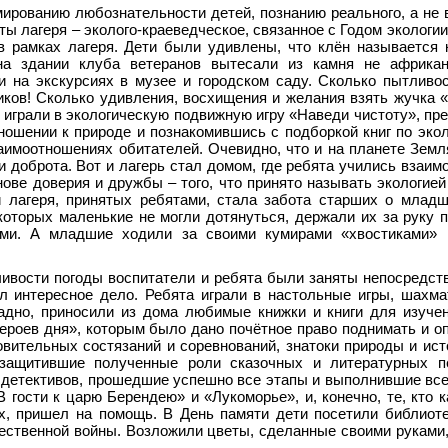
ированию любознательности детей, познанию реального, а не 
ы лагеря – эколого-краеведческое, связанное с Годом экологии
 рамках лагеря. Дети были удивлены, что клён называется 
 на здании клуба ветеранов вытесали из камня не африка
и на экскурсиях в музее и городском саду. Сколько пытливо
ков! Сколько удивления, восхищения и желания взять жучка «
 играли в экологическую подвижную игру «Наведи чистоту», пр
ошении к природе и познакомившись с подборкой книг по экол
взаимоотношениях обитателей. Очевидно, что и на планете Земл
 доброта. Вот и лагерь стал домом, где ребята учились взаим
нове доверия и дружбы – того, что принято называть экологией
и лагеря, принятых ребятами, стала забота старших о мла
оторых маленькие не могли дотянуться, держали их за руку 
ами. А младшие ходили за своими кумирами «хвостиками» 
ивости погоды воспитатели и ребята были заняты непосредст
ил интересное дело. Ребята играли в настольные игры, шахм
радно, приносили из дома любимые книжки и книги для изуче
роев дня», которым было дано почётное право поднимать и оп
вительных состязаний и соревнований, знатоки природы и ист
 защитившие полученные роли сказочных и литературных п
 детективов, прошедшие успешно все этапы и выполнившие все
 гости к царю Берендею» и «Лукоморье», и, конечно, те, кто к
х, пришел на помощь. В День памяти дети посетили библиоте
ственной войны. Возложили цветы, сделанные своими руками,