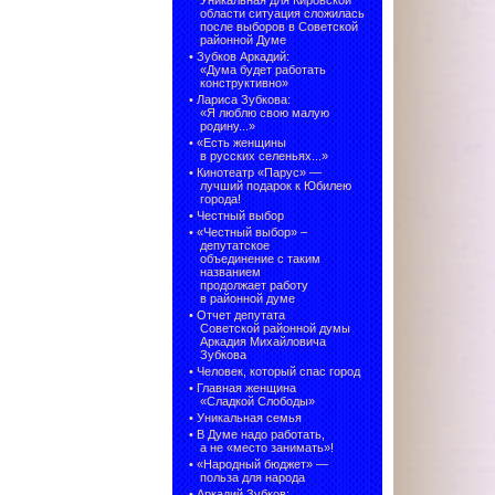
Уникальная для Кировской
области ситуация сложилась
после выборов в Советской
районной Думе
•
Зубков Аркадий:
«Дума будет работать
конструктивно»
•
Лариса Зубкова:
«Я люблю свою малую
родину...»
•
«Есть женщины
в русских селеньях...»
•
Кинотеатр «Парус» —
лучший подарок к Юбилею
города!
•
Честный выбор
• «Честный выбор» –
депутатское
объединение с таким
названием
продолжает работу
в районной думе
•
Отчет депутата
Советской районной думы
Аркадия Михайловича
Зубкова
•
Человек, который спас город
•
Главная женщина
«Сладкой Слободы»
•
Уникальная семья
•
В Думе надо работать,
а не «место занимать»!
•
«Народный бюджет» —
польза для народа
•
Аркадий Зубков: