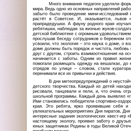
Много внимания педагоги уделяли форм
мира. Ведь одно из основных направлений работ
забыто было проведение мини-исследований в
растёт в Советске. И, оказывается, львов
прапрадедушки. А фауну родного края изучал
ребятишки, наблюдая за жизнью жуков-солдати
детской библиотеке с огромным удовольствием
прослушав беседу сотрудников о бережном отн
усвоили, что экология – это наука о доме, о 
доме должны быть порядок и чистота, любовь и
друг с другом, строить взаимоотношения на ос
начинается с заботы. Одним из правил жизн
помогали размещать одежду на вешалках, до к
отрядов по улице – словом, стали куратор
перенимали все их привычки и действия.
В дни метеопредупреждений о неустойч
детского творчества. Каждый из детей наход
рисовали, танцевали и пели, и, что очень от
школьной программы. Каждый день выявлял «ге
Ими становились победители спортивно-оздоро
края. Это ребята, ярко проявившие себя и
увлекательных мероприятиях Дня пиратов, Дня
интересные задания экологических квест-игр «В
настоящему экологу, проявил заботу о друзья
юных защитниках Родины в годы Великой Отече