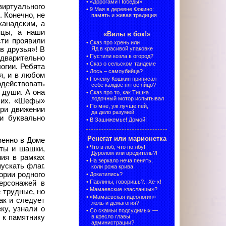
•
«Дорогами Победы»
виртуального
•
9 Мая в деревне Фокино:
. Конечно, не
память и живая традиция
канадским, а
нцы, а наши
«Вилы в бок!»
сти проявили
•
Сказ про хрень или
в друзья»! В
Яд в красивой упаковке
•
Пустили козла в огород?
едварительно
•
Сказ о сельском тандеме
огии. Ребята
•
Лось – самоубийца?
я, и в любом
•
Почему Кошкин приписал
одействовать
себе каждое пятое яйцо?
 души. А она
•
Сказ про то, как Тишка
лодочный мотор испытывал
дших. «Шефы»
•
По мне, уж лучше пей,
при движении
да дело разумей
и буквально
•
В Зашижемье! Домой!
Ренегат или марионетка
венно в Доме
•
Что в лоб, что по лбу!
аты и шашки,
Дуролом или вредитель?!
ния в рамках
•
На зеркало неча пенять,
ускать флаг.
коли рожа крива
ории родного
•
Докатились?
•
Павлины, говоришь?.. Хе-х!
ерсонажей в
•
Мамаевские «засланцы»?
 трудные, но
•
«Мамаевская идеология» –
ак и следует
ложь и демагогия?
ку, узнали о
•
Со скамьи подсудимых —
 к памятнику
в кресло главы
администрации?