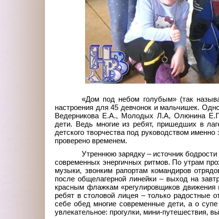
«Дом под небом голубым» (так называ
настроения для 45 девчонок и мальчишек. Одн
Ведерникова Е.А., Молодых Л.А, Олюнина Е.П.
дети. Ведь многие из ребят, пришедших в лаг
детского творчества под руководством именно 
проверено временем.
Утреннюю зарядку – источник бодрости 
современных энергичных ритмов. По утрам прох
музыки, звонким рапортам командиров отрядо
после общелагерной линейки – выход на завт
красным флажкам «регулировщиков движения к
ребят в столовой лицея – только радостные о
себе обед многие современные дети, а о супе
увлекательное: прогулки, мини-путешествия, вы