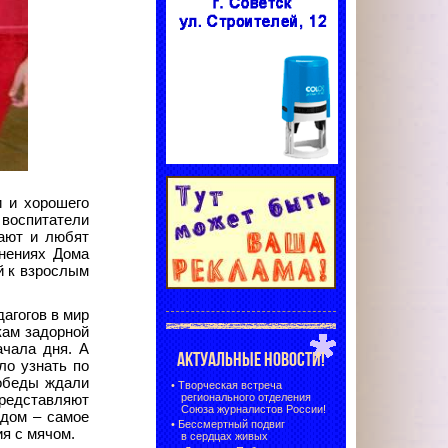
и и хорошего
 воспитатели
жают и любят
инениях Дома
й к взрослым
дагогов в мир
кам задорной
ачала дня. А
АКТУАЛЬНЫЕ НОВОСТИ!
ло узнать по
 обеды ждали
•
Творческая встреча
регионального отделения
представляют
Союза журналистов России!
едом – самое
•
Бессмертный подвиг
ия с мячом.
в сердцах живых