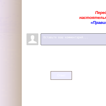
Пере
настоятельн
«Прави