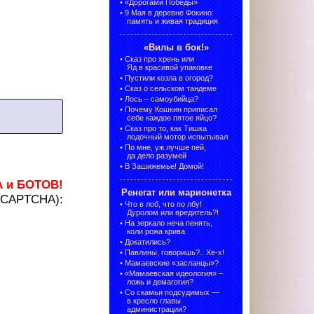
•
«Дорогами Победы»
•
9 Мая в деревне Фокино:
память и живая традиция
«Вилы в бок!»
•
Сказ про хрень или
Яд в красивой упаковке
•
Пустили козла в огород?
•
Сказ о сельском тандеме
•
Лось – самоубийца?
•
Почему Кошкин приписал
себе каждое пятое яйцо?
•
Сказ про то, как Тишка
лодочный мотор испытывал
•
По мне, уж лучше пей,
да дело разумей
•
В Зашижемье! Домой!
А и БОТОВ!
Ренегат или марионетка
 (CAPTCHA):
•
Что в лоб, что по лбу!
Дуролом или вредитель?!
•
На зеркало неча пенять,
коли рожа крива
•
Докатились?
•
Павлины, говоришь?.. Хе-х!
•
Мамаевские «засланцы»?
•
«Мамаевская идеология» –
ложь и демагогия?
•
Со скамьи подсудимых —
в кресло главы
администрации?