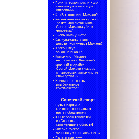
•
Политическая проституция,
спекуляция и имитация
оппозиции?
•
Кто Вы, господин Мамаев?
•
Рецепт «печени на кулаке».
За что «воспитанники»
Сергея Мамаева убили
человека?
•
Якобы коммунист?
•
Как «уважает» закон
депутат-коммунист Мамаев?
•
«Законнику»
закон не писан?
•
Коммунист Мамаев
не согласен с Лениным?
•
Красный «Корейко*».
Сергей Мамаев скрывает
от кировских коммунистов
свои доходы?
•
Некомпетентность
или банальное
критиканство?
Советский спорт
•
Путь к вершине:
как спорт превращает
нас в победителей
•
Юные баскетболистки
из Советска –
сильнейшие в области!
•
Михаил Зубков:
«Я себе уже всё доказал...»
•
Папа, мама, я —