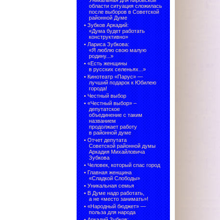
Уникальная для Кировской
области ситуация сложилась
после выборов в Советской
районной Думе
•
Зубков Аркадий:
«Дума будет работать
конструктивно»
•
Лариса Зубкова:
«Я люблю свою малую
родину...»
•
«Есть женщины
в русских селеньях...»
•
Кинотеатр «Парус» —
лучший подарок к Юбилею
города!
•
Честный выбор
• «Честный выбор» –
депутатское
объединение с таким
названием
продолжает работу
в районной думе
•
Отчет депутата
Советской районной думы
Аркадия Михайловича
Зубкова
•
Человек, который спас город
•
Главная женщина
«Сладкой Слободы»
•
Уникальная семья
•
В Думе надо работать,
а не «место занимать»!
•
«Народный бюджет» —
польза для народа
•
Аркадий Зубков: