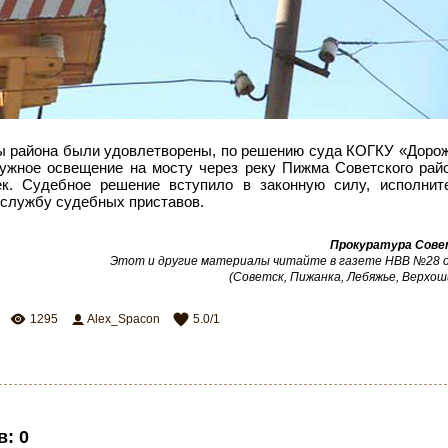
ы района были удовлетворены, по решению суда КОГКУ «Доро
ружное освещение на мосту через реку Пижма Советского рай
ек. Судебное решение вступило в законную силу, исполнит
 службу судебных приставов.
Прокуратура Сове
Этот и другие материалы читайте в газете НВВ №28 от
(Советск, Пижанка, Лебяжье, Верхош
1295
Alex_Spacon
5.0
/
1
в
:
0