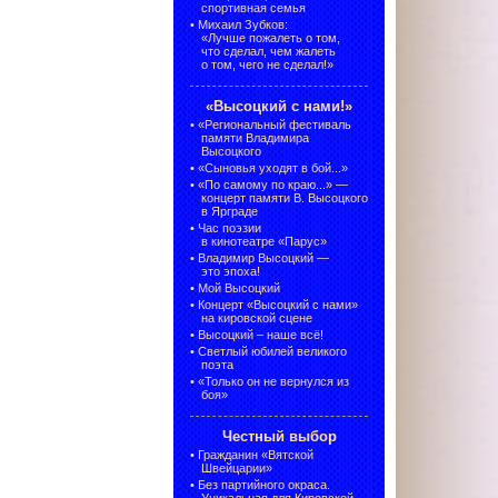
спортивная семья
•
Михаил Зубков:
«Лучше пожалеть о том,
что сделал, чем жалеть
о том, чего не сделал!»
«Высоцкий с нами!»
•
«Региональный фестиваль
памяти Владимира
Высоцкого
•
«Сыновья уходят в бой...»
•
«По самому по краю...» —
концерт памяти В. Высоцкого
в Ярграде
•
Час поэзии
в кинотеатре «Парус»
•
Владимир Высоцкий —
это эпоха!
•
Мой Высоцкий
•
Концерт «Высоцкий с нами»
на кировской сцене
•
Высоцкий – наше всё!
•
Светлый юбилей великого
поэта
•
«Только он не вернулся из
боя»
Честный выбор
•
Гражданин «Вятской
Швейцарии»
•
Без партийного окраса.