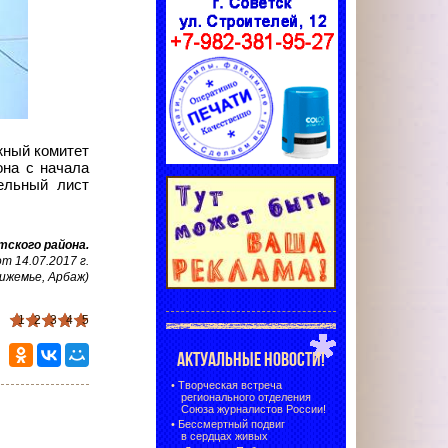
жный комитет
она с начала
ельный лист
тского района
.
 14.07.2017 г.
ижемье, Арбаж)
1
2
3
4
5
АКТУАЛЬНЫЕ НОВОСТИ!
•
Творческая встреча
регионального отделения
Союза журналистов России!
•
Бессмертный подвиг
в сердцах живых