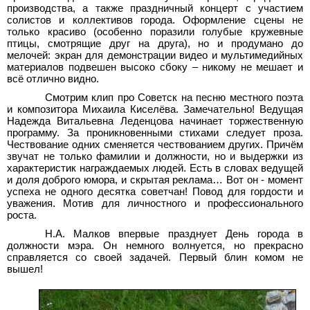
производства, а также праздничный концерт с участием
солистов и коллективов города. Оформление сцены не
только красиво (особенно поразили голубые кружевные
птицы, смотрящие друг на друга), но и продумано до
мелочей: экран для демонстрации видео и мультимедийных
материалов подвешен высоко сбоку – никому не мешает и
всё отлично видно.
Смотрим клип про Советск на песню местного поэта
и композитора Михаила Киселёва. Замечательно! Ведущая
Надежда Витальевна Леденцова начинает торжественную
программу. За проникновенными стихами следует проза.
Чествование одних сменяется чествованием других. Причём
звучат не только фамилии и должности, но и выдержки из
характеристик награждаемых людей. Есть в словах ведущей
и доля доброго юмора, и скрытая реклама… Вот он - момент
успеха не одного десятка советчан! Повод для гордости и
уважения. Мотив для личностного и профессионального
роста.
Н.А. Малков впервые празднует День города в
должности мэра. Он немного волнуется, но прекрасно
справляется со своей задачей. Первый блин комом не
вышел!