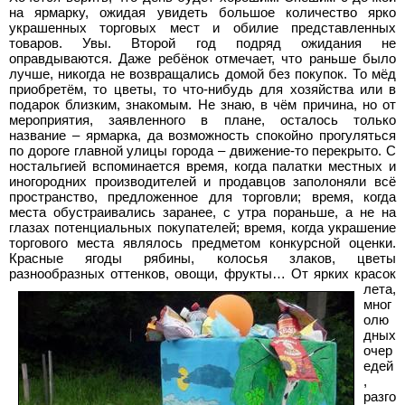
на ярмарку, ожидая увидеть большое количество ярко
украшенных торговых мест и обилие представленных
товаров. Увы. Второй год подряд ожидания не
оправдываются.
Даже ребёнок отмечает, что раньше было
лучше, никогда не возвращались домой без покупок. То мёд
приобретём, то цветы, то что-нибудь для хозяйства или в
подарок близким, знакомым. Не знаю, в чём причина, но от
мероприятия, заявленного в плане, осталось только
название – ярмарка, да возможность спокойно прогуляться
по дороге главной улицы города – движение-то перекрыто. С
ностальгией вспоминается время, когда палатки местных и
иногородних производителей и продавцов заполоняли всё
пространство, предложенное для торговли; время, когда
места обустраивались заранее, с утра пораньше, а не на
глазах потенциальных покупателей; время, когда украшение
торгового места являлось предметом конкурсной оценки.
Красные ягоды рябины, колосья злаков, цветы
разнообразных оттенков, овощи, фрукты…
От ярких красок
лета,
мног
олю
дных
очер
едей
,
разго