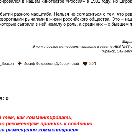
ировался в нашем кинотеатре «Россия» в 1981 году, но широ
бытий разного масштаба. Нельзя не согласиться с тем, что р
оворотными рычагами в жизни российского общества. Это – наш
которые сыграли в ней немалую роль, а среди них – о бывшем 
Мари
Этот и другие материалы читайте в газете НВВ №33 от
(Яранск, Санчурск
x_Spacon
Иосиф Федорович Дубровинский
5.0
/
1
в
:
0
д тем, как комментировать,
о рекомендуем принять к сведению
ла размещения комментариев»