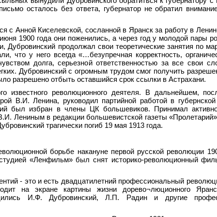
ыльных вынудили Дубровинского обратиться к губернатору с
письмо осталось без ответа, губернатор не обратил внимани
ся с Анной Киселевской, сосланной в Яранск за работу в Лени
июня 1900 года они поженились, а через год у молодой пары р
и, Дубровинский продолжал свои теоретические занятия по мар
и, что у него всегда «…безупречная корректность, органиче
увством долга, серьезной ответственностью за все свои сл
гких. Дубровинский с огромным трудом смог получить разреше
ыло разрешено отбыть оставшийся срок ссылки в Астрахани.
ого известного революционного деятеля. В дальнейшем, пос
рой В.И. Ленина, руководил партийной работой в губернской
ий был избран в члены ЦК большевиков. Принимал активно
 В.И. Лениным в редакции большевистской газеты «Пролетарий»
убровинский трагически погиб 19 мая 1913 года.
еволюционной борьбе накануне первой русской революции 19
иностудией «Ленфильм» был снят историко-революционный фи
ентий - это и есть двадцатилетний профессиональный револю
водит на экране картины жизни дорево¬люционного Яранс
ились И.Ф. Дубровинский, Л.П. Радин и другие профе