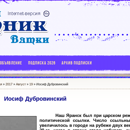
 ОБЪЯВЛЕНИЕ
ПОДПИСКА 2026
АРХИВ ПОДПИСКИ
ая
»
2017
»
Август
»
19
» Иосиф Дубровинский
Иосиф Дубровинский
Наш Яранск был при царском ре
политической ссылки. Число ссыльны
увеличилось в городе на рубеже двух век