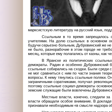
марксистскую литературу на русский язык, под
Ссыльным в то время запрещалось сл
учителями. На долю ссыльных в основном ос
будучи серьезно больным, Дубровинский же не 
не было, разнорабочие в этом городе не треб
месяц, которые ему полагались от казны, как ч
В Яранске из политических ссыльных
демократы. Радин и особенно Дубровинский 
ссыльные собирались на сходки. Были среди с
не мог сравниться с ним по части знания теор
вопросы. К нему тянулись ссыльные поляки. О
заграничными соратниками, получал революцио
поэтому ссыльные социал-демократы основное
земские служащие были вовлечены Дубровинск
Местные власти, конечно, следили за
власти обращали особое внимание. В докладе 
признавали необходимым «в смысле надзора об