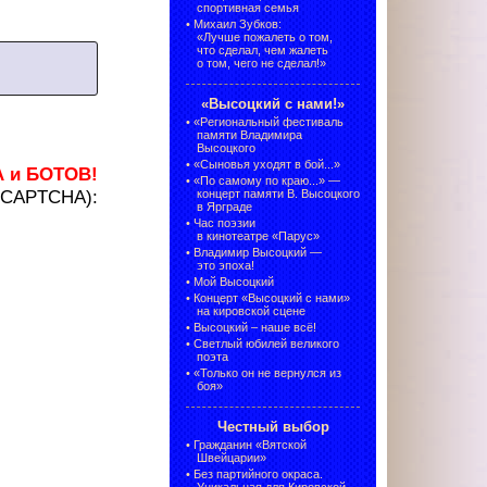
спортивная семья
•
Михаил Зубков:
«Лучше пожалеть о том,
что сделал, чем жалеть
о том, чего не сделал!»
«Высоцкий с нами!»
•
«Региональный фестиваль
памяти Владимира
Высоцкого
•
«Сыновья уходят в бой...»
А и БОТОВ!
•
«По самому по краю...» —
 (CAPTCHA):
концерт памяти В. Высоцкого
в Ярграде
•
Час поэзии
в кинотеатре «Парус»
•
Владимир Высоцкий —
это эпоха!
•
Мой Высоцкий
•
Концерт «Высоцкий с нами»
на кировской сцене
•
Высоцкий – наше всё!
•
Светлый юбилей великого
поэта
•
«Только он не вернулся из
боя»
Честный выбор
•
Гражданин «Вятской
Швейцарии»
•
Без партийного окраса.