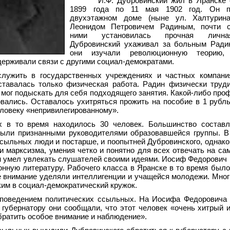
И.Ф. Дубровинский жил в Яранске 
1899 года по 11 мая 1902 год. Он п
двухэтажном доме (ныне ул. Халтурин
Леонидом Петровичем Радиным, почти 
ними установилась прочная лична
Дубровинский ухаживал за больным Ради
они изучали революционную теорию, 
держивали связи с другими социал-демократами.
ужить в государственных учреждениях и частных компания
тавалась только физическая работа. Радин физически труди
мог подыскать для себя подходящего занятия. Какой-либо проф
овались. Оставалось ухитряться прожить на пособие в 1 рубль
еловеку «непривилегированному».
 в то время находилось 30 человек. Большинство составл
были признанными руководителями образовавшейся группы. В
сыльных люди и постарше, и поопытней Дубровинского, однако 
ии марксизма, умения четко и понятно для всех отвечать на с
н умел увлекать слушателей своими идеями. Иосиф Федорович 
нную литературу. Рабочего класса в Яранске в то время было
 внимание уделяли интеллигенции и учащейся молодежи. Мног
им в социал-демократический кружок.
 поведением политических ссыльных. На Иосифа Федоровича
губернатору они сообщали, что этот человек «очень хитрый 
ратить особое внимание и наблюдение».