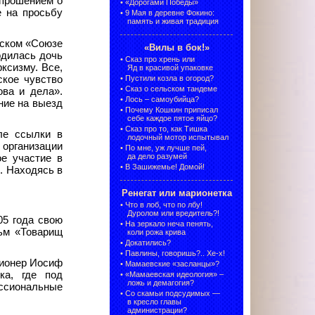
 прошением о
•
«Дорогами Победы»
е на просьбу
•
9 Мая в деревне Фокино:
память и живая традиция
нском «Союзе
«Вилы в бок!»
одилась дочь
•
Сказ про хрень или
ксизму. Все,
Яд в красивой упаковке
ское чувство
•
Пустили козла в огород?
•
Сказ о сельском тандеме
ова и дела».
•
Лось – самоубийца?
ние на выезд
•
Почему Кошкин приписал
себе каждое пятое яйцо?
•
Сказ про то, как Тишка
ле ссылки в
лодочный мотор испытывал
 организации
•
По мне, уж лучше пей,
да дело разумей
е участие в
•
В Зашижемье! Домой!
. Находясь в
Ренегат или марионетка
•
Что в лоб, что по лбу!
Дуролом или вредитель?!
05 года свою
•
На зеркало неча пенять,
льм «Товарищ
коли рожа крива
•
Докатились?
•
Павлины, говоришь?.. Хе-х!
ционер Иосиф
•
Мамаевские «засланцы»?
ка, где под
•
«Мамаевская идеология» –
ложь и демагогия?
ссиональные
•
Со скамьи подсудимых —
в кресло главы
администрации?