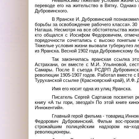
Невыносимо тяжелые условия жизни сс
переводе его на жительство в Вятку. Однако 
Дубровинского.
В Яранске И. Дубровинский познакомил
борьбы за освобождение рабочего класса». 30 
Наташа. Несмотря на все обстоятельства жизн
кто общался с Иосифом Федоровичем, отмечал
порядочности сочетались с высоко понятым ч
Тяжелые условия жизни вызвали туберкулез ле
из Яранска. Весной 1902 года Дубровинскому б
Так закончилась яранская ссылка эт
Астрахани, он вместе с М.И. Ульяновой, сест
Самары. После II съезда РСДРП Дубровинск
революции 1905-1907 годов. Работал вместе с
Туруханской ссылке (Красноярский край), И.Ф. Д
Имя его носит одна из улиц Яранска.
Писатель Сергей Сартаков посвятил р
книгу «А ты гори, звезда!» По этой книге к
Иннокентий».
Главный герой фильма - товарищ Иннок
Федорович Дубровинский. Фильм вос-произ
строжайшим полицейским надзором на¬ход
революционеры.