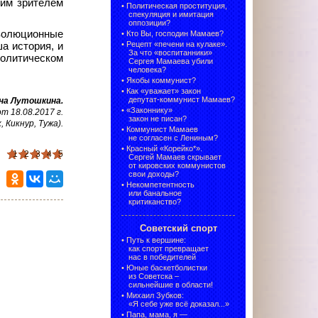
ким зрителем
•
Политическая проституция,
спекуляция и имитация
оппозиции?
еволюционные
•
Кто Вы, господин Мамаев?
•
Рецепт «печени на кулаке».
а история, и
За что «воспитанники»
политическом
Сергея Мамаева убили
человека?
•
Якобы коммунист?
•
Как «уважает» закон
депутат-коммунист Мамаев?
на Лутошкина
.
•
«Законнику»
 18.08.2017 г.
закон не писан?
, Кикнур, Тужа)
.
•
Коммунист Мамаев
не согласен с Лениным?
•
Красный «Корейко*».
1
2
3
4
5
Сергей Мамаев скрывает
от кировских коммунистов
свои доходы?
•
Некомпетентность
или банальное
критиканство?
Советский спорт
•
Путь к вершине:
как спорт превращает
нас в победителей
•
Юные баскетболистки
из Советска –
сильнейшие в области!
•
Михаил Зубков:
«Я себе уже всё доказал...»
•
Папа, мама, я —