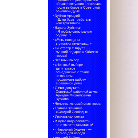
Уникальная для Кировской
области ситуация сложилась
после выборов в Советской
районной Думе
•
Зубков Аркадий:
«Дума будет работать
конструктивно»
•
Лариса Зубкова:
«Я люблю свою малую
родину...»
•
«Есть женщины
в русских селеньях...»
•
Кинотеатр «Парус» —
лучший подарок к Юбилею
города!
•
Честный выбор
• «Честный выбор» –
депутатское
объединение с таким
названием
продолжает работу
в районной думе
•
Отчет депутата
Советской районной думы
Аркадия Михайловича
Зубкова
•
Человек, который спас город
•
Главная женщина
«Сладкой Слободы»
•
Уникальная семья
•
В Думе надо работать,
а не «место занимать»!
•
«Народный бюджет» —
польза для народа
•
Аркадий Зубков: