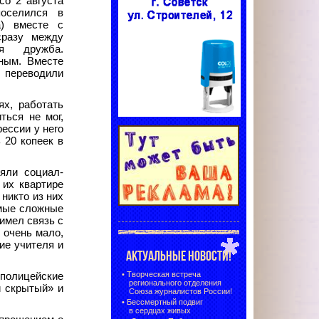
со 2 августа
оселился в
а) вместе с
сразу между
я дружба.
ным. Вместе
переводили
х, работать
ться не мог,
ессии у него
 20 копеек в
яли социал-
 их квартире
никто из них
амые сложные
имел связь с
 очень мало,
ие учителя и
АКТУАЛЬНЫЕ НОВОСТИ!
•
Творческая встреча
 полицейские
регионального отделения
и скрытый» и
Союза журналистов России!
•
Бессмертный подвиг
в сердцах живых