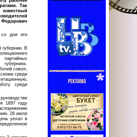
илу рабочее
ратами. Так
звестный
ководителей
 Федорович
 со дня его
 губернии. В
люционного
 партийных
 губерниях.
бочий союз»,
ксизма среди
тационную,
РЕКЛАМА
аботу среди
 руководстве
я 1897 году
распоряжению
нию. 28 июля
день уехал в
пределенное