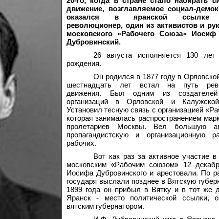
20-го, когда в стране стало набирать с
движение, возглавляемое социал-демок
оказался в яранской ссылке и
революционер, один из активистов и ру
московского «Рабочего Союза» Иосиф
Дубровинский.
26 августа исполняется 130 лет
рождения.
Он родился в 1877 году в Орловской
шестнадцать лет встал на путь рево
движения. Был одним из создателей
организаций в Орловской и Калужской
Установил тесную связь с организацией «Ра
которая занималась распространением мар
пролетариев Москвы. Вел большую аги
пропагандистскую и организационную р
рабочих.
Вот как раз за активное участие в
московским «Рабочим союзом» 12 декабр
Иосифа Дубровинского и арестовали. По 
государя выслали позднее в Вятскую губер
1899 года он прибыл в Вятку и в тот же 
Яранск - место политической ссылки, о
вятским губернатором.