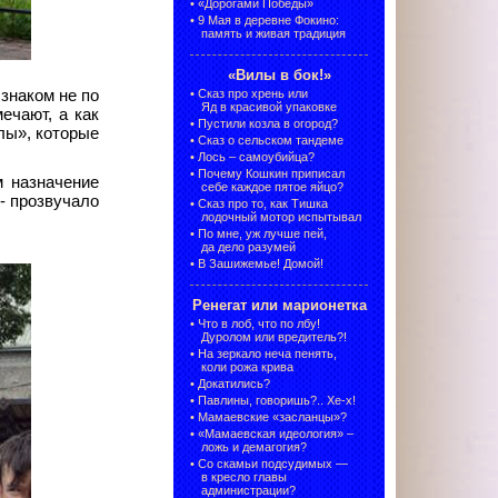
•
«Дорогами Победы»
•
9 Мая в деревне Фокино:
память и живая традиция
«Вилы в бок!»
знаком не по
•
Сказ про хрень или
Яд в красивой упаковке
ечают, а как
•
Пустили козла в огород?
лы», которые
•
Сказ о сельском тандеме
•
Лось – самоубийца?
•
Почему Кошкин приписал
м назначение
себе каждое пятое яйцо?
- прозвучало
•
Сказ про то, как Тишка
лодочный мотор испытывал
•
По мне, уж лучше пей,
да дело разумей
•
В Зашижемье! Домой!
Ренегат или марионетка
•
Что в лоб, что по лбу!
Дуролом или вредитель?!
•
На зеркало неча пенять,
коли рожа крива
•
Докатились?
•
Павлины, говоришь?.. Хе-х!
•
Мамаевские «засланцы»?
•
«Мамаевская идеология» –
ложь и демагогия?
•
Со скамьи подсудимых —
в кресло главы
администрации?