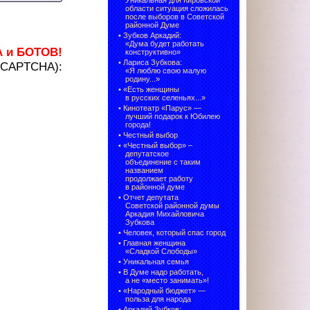
Уникальная для Кировской
области ситуация сложилась
после выборов в Советской
районной Думе
•
Зубков Аркадий:
«Дума будет работать
А и БОТОВ!
конструктивно»
•
Лариса Зубкова:
 (CAPTCHA):
«Я люблю свою малую
родину...»
•
«Есть женщины
в русских селеньях...»
•
Кинотеатр «Парус» —
лучший подарок к Юбилею
города!
•
Честный выбор
• «Честный выбор» –
депутатское
объединение с таким
названием
продолжает работу
в районной думе
•
Отчет депутата
Советской районной думы
Аркадия Михайловича
Зубкова
•
Человек, который спас город
•
Главная женщина
«Сладкой Слободы»
•
Уникальная семья
•
В Думе надо работать,
а не «место занимать»!
•
«Народный бюджет» —
польза для народа
•
Аркадий Зубков: