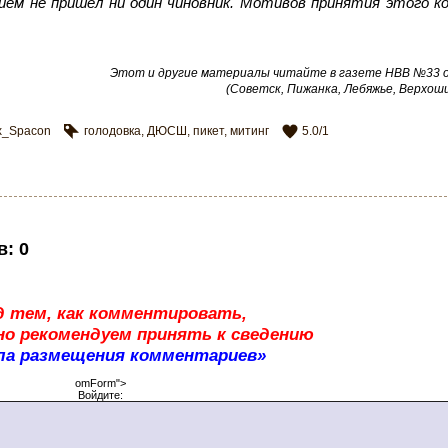
нием не пришёл ни один чиновник. Мотивов принятия этого 
Этот и другие материалы читайте в газете НВВ №33 от
(Советск, Пижанка, Лебяжье, Верхош
x_Spacon
голодовка
,
ДЮСШ
,
пикет
,
митинг
5.0
/
1
в
:
0
д тем, как комментировать,
о рекомендуем принять к сведению
ла размещения комментариев»
omForm">
Войдите: