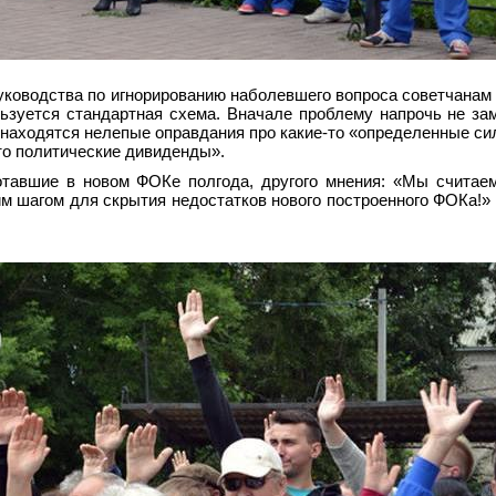
уководства по игнорированию наболевшего вопроса советчанам 
зуется стандартная схема. Вначале проблему напрочь не зам
у находятся нелепые оправдания про какие-то «определенные си
то политические дивиденды».
отавшие в новом ФОКе полгода, другого мнения: «Мы считае
 шагом для скрытия недостатков нового построенного ФОКа!» 