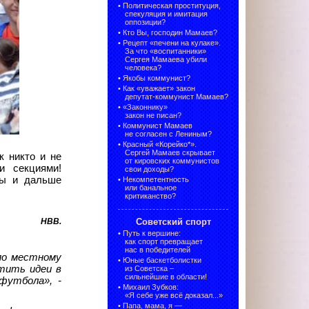
•
Политическая проституция,
спекуляция и имитация
оппозиции?
•
Кто Вы, господин Мамаев?
•
Рецепт «печени на кулаке».
За что «воспитанники»
Сергея Мамаева убили
человека?
•
Якобы коммунист?
•
Как «уважает» закон
депутат-коммунист Мамаев?
•
«Законнику»
закон не писан?
•
Коммунист Мамаев
не согласен с Лениным?
•
Красный «Корейко*».
Сергей Мамаев скрывает
к никто и не
от кировских коммунистов
и секциями!
свои доходы?
вы и дальше
•
Некомпетентность
или банальное
критиканство?
НВВ
.
Советский спорт
•
Путь к вершине:
как спорт превращает
нас в победителей
 по местному
•
Юные баскетболистки
тить идеи в
из Советска –
сильнейшие в области!
футбола», -
•
Михаил Зубков:
«Я себе уже всё доказал...»
•
Папа, мама, я —