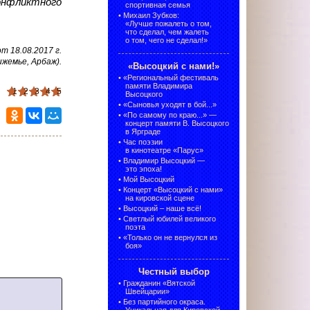
конфликтного
спортивная семья
•
Михаил Зубков:
«Лучше пожалеть о том,
что сделал, чем жалеть
о том, чего не сделал!»
 18.08.2017 г.
ижемье, Арбаж).
«Высоцкий с нами!»
•
«Региональный фестиваль
памяти Владимира
1
2
3
4
5
Высоцкого
•
«Сыновья уходят в бой...»
•
«По самому по краю...» —
концерт памяти В. Высоцкого
в Ярграде
•
Час поэзии
в кинотеатре «Парус»
•
Владимир Высоцкий —
это эпоха!
•
Мой Высоцкий
•
Концерт «Высоцкий с нами»
на кировской сцене
•
Высоцкий – наше всё!
•
Светлый юбилей великого
поэта
•
«Только он не вернулся из
боя»
Честный выбор
•
Гражданин «Вятской
Швейцарии»
•
Без партийного окраса.