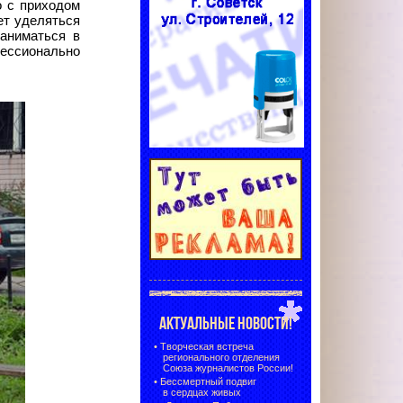
о с приходом
ет уделяться
заниматься в
фессионально
АКТУАЛЬНЫЕ НОВОСТИ!
•
Творческая встреча
регионального отделения
Союза журналистов России!
•
Бессмертный подвиг
в сердцах живых