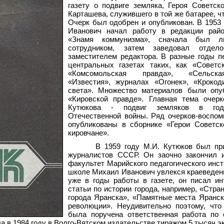
газету о подвиге земляка, Героя Советск
Карташева, служившего в той же батарее, чт
Очерк был одобрен и опубликован. В 1953
Иванович начал работу в редакции райо
«Знамя коммунизма», сначала был ли
сотрудником, затем заведовал отдело
заместителем редактора. В разные годы п
центральных газетах таких, как «Советс
«Комсомольская правда», «Сельск
«Известия», журналах «Огонек», «Крокод
света». Множество материалов были опу
«Кировской правде». Главная тема очерк
Кутюкова - подвиг земляков в го
Отечественной войны. Ряд очерков-воспо
опубликованы в сборнике «Герои Советск
кировчане».
В 1959 году М.И. Кутюков был пр
журналистов СССР. Он заочно закончил и
факультет Марийского педагогического инст
школе Михаил Иванович увлекся краеведени
уже в годы работы в газете, он писал и
статьи по истории города, например, «Стра
города Яранска», «Памятные места Яранс
революции». Неудивительно поэтому, что
была поручена ответственная работа по 
а в 1984 году в Волго-Вятском издательстве тиражом 5 тысяч э