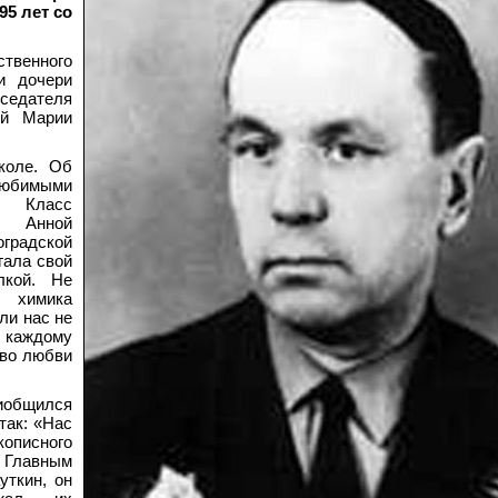
95 лет со
венного
и дочери
седателя
ой Марии
коле. Об
юбимыми
. Класс
и Анной
градской
гала свой
лкой. Не
 химика
ли нас не
 каждому
тво любви
иобщился
так: «Нас
описного
Главным
уткин, он