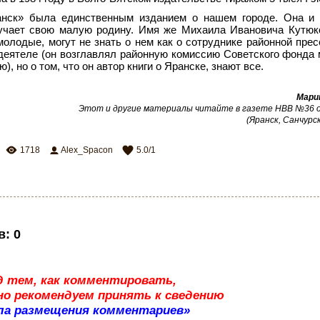
анск» была единственным изданием о нашем городе. Она и 
зучает свою малую родину. Имя же Михаила Ивановича Кутюк
молодые, могут не знать о нем как о сотруднике районной прес
еятеле (он возглавлял районную комиссию Советского фонда 
 но о том, что он автор книги о Яранске, знают все.
Мари
Этот и другие материалы читайте в газете НВВ №36 от
(Яранск, Санчурск
1718
Alex_Spacon
5.0
/
1
в
:
0
д тем, как комментировать,
о рекомендуем принять к сведению
ла размещения комментариев»