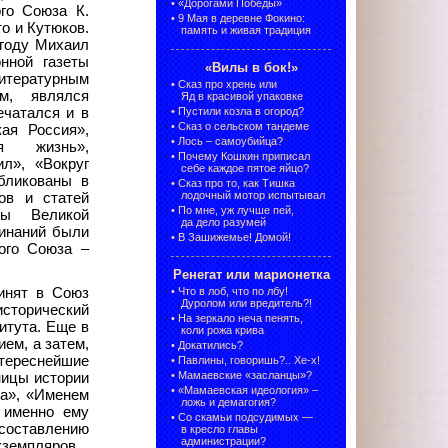
•
«Дорогами Победы»
ого Союза К.
•
9 Мая в деревне Фокино:
о и Кутюков.
память и живая традиция
 году Михаил
нной газеты
«Вилы в бок!»
тературным
•
Сказ про хрень или
м, являлся
Яд в красивой упаковке
ечатался и в
•
Пустили козла в огород?
•
Сказ о сельском тандеме
кая Россия»,
•
Лось – самоубийца?
ая жизнь»,
•
Почему Кошкин приписал
ил», «Вокруг
себе каждое пятое яйцо?
бликованы в
•
Сказ про то, как Тишка
лодочный мотор испытывал
ов и статей
•
По мне, уж лучше пей,
ды Великой
да дело разумей
минаний были
•
В Зашижемье! Домой!
ого Союза –
Ренегат или марионетка
инят в Союз
•
Что в лоб, что по лбу!
Дуролом или вредитель?!
сторический
•
На зеркало неча пенять,
итута. Еще в
коли рожа крива
ем, а затем,
•
Докатились?
нтереснейшие
•
Павлины, говоришь?.. Хе-х!
•
Мамаевские «засланцы»?
ницы истории
•
«Мамаевская идеология» –
ка», «Именем
ложь и демагогия?
 именно ему
•
Со скамьи подсудимых —
составлению
в кресло главы
администрации?
кземпляров.