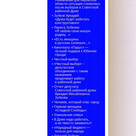
Уникальная для Кировской
области ситуация сложилась
после выборов в Советской
районной Думе
•
Зубков Аркадий:
«Дума будет работать
конструктивно»
•
Лариса Зубкова:
«Я люблю свою малую
родину...»
•
«Есть женщины
в русских селеньях...»
•
Кинотеатр «Парус» —
лучший подарок к Юбилею
города!
•
Честный выбор
• «Честный выбор» –
депутатское
объединение с таким
названием
продолжает работу
в районной думе
•
Отчет депутата
Советской районной думы
Аркадия Михайловича
Зубкова
•
Человек, который спас город
•
Главная женщина
«Сладкой Слободы»
•
Уникальная семья
•
В Думе надо работать,
а не «место занимать»!
•
«Народный бюджет» —
польза для народа
•
Аркадий Зубков: