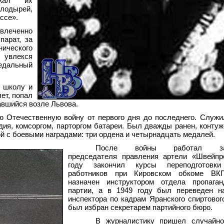
бжал их
 лодырей,
ссе».
леченно
парат, за
ического
 увлекся
дальный
ю школу и
ет, попал
авшийся возле Львова.
Отечественную войну от первого дня до последнего. Служи
дия, комсоргом, парторгом батареи. Был дважды ранен, контуж
й с боевыми наградами: три ордена и четырнадцать медалей.
После войны работал зам
председателя правления артели «Швейпр
году закончил курсы переподготовки
работников при Кировском обкоме ВК
назначен инструктором отдела пропага
партии, а в 1949 году был переведен н
инспектора по кадрам Яранского спиртового
был избран секретарем партийного бюро.
В журналистику пришел случайно