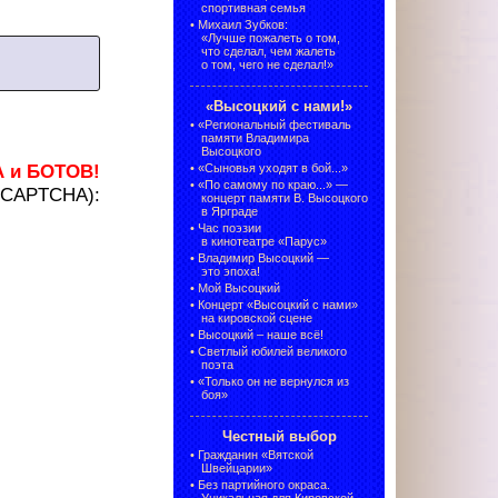
спортивная семья
•
Михаил Зубков:
«Лучше пожалеть о том,
что сделал, чем жалеть
о том, чего не сделал!»
«Высоцкий с нами!»
•
«Региональный фестиваль
памяти Владимира
Высоцкого
А и БОТОВ!
•
«Сыновья уходят в бой...»
•
«По самому по краю...» —
 (CAPTCHA):
концерт памяти В. Высоцкого
в Ярграде
•
Час поэзии
в кинотеатре «Парус»
•
Владимир Высоцкий —
это эпоха!
•
Мой Высоцкий
•
Концерт «Высоцкий с нами»
на кировской сцене
•
Высоцкий – наше всё!
•
Светлый юбилей великого
поэта
•
«Только он не вернулся из
боя»
Честный выбор
•
Гражданин «Вятской
Швейцарии»
•
Без партийного окраса.