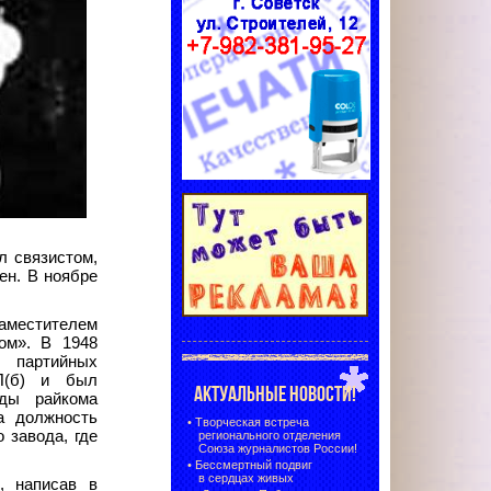
л связистом,
ен. В ноябре
естителем
ом». В 1948
 партийных
П(б) и был
АКТУАЛЬНЫЕ НОВОСТИ!
нды райкома
а должность
•
Творческая встреча
 завода, где
регионального отделения
Союза журналистов России!
•
Бессмертный подвиг
в сердцах живых
, написав в