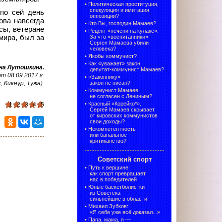
•
Политическая проституция,
спекуляция и имитация
по сей день
оппозиции?
ова навсегда
•
Кто Вы, господин Мамаев?
сы, ветеране
•
Рецепт «печени на кулаке».
мира, был за
За что «воспитанники»
Сергея Мамаева убили
человека?
•
Якобы коммунист?
•
Как «уважает» закон
на Лутошкина
.
депутат-коммунист Мамаев?
 08.09.2017 г.
•
«Законнику»
, Кикнур, Тужа)
.
закон не писан?
•
Коммунист Мамаев
не согласен с Лениным?
•
Красный «Корейко*».
1
2
3
4
5
Сергей Мамаев скрывает
от кировских коммунистов
свои доходы?
•
Некомпетентность
или банальное
критиканство?
Советский спорт
•
Путь к вершине:
как спорт превращает
нас в победителей
•
Юные баскетболистки
из Советска –
сильнейшие в области!
•
Михаил Зубков:
«Я себе уже всё доказал...»
•
Папа, мама, я —