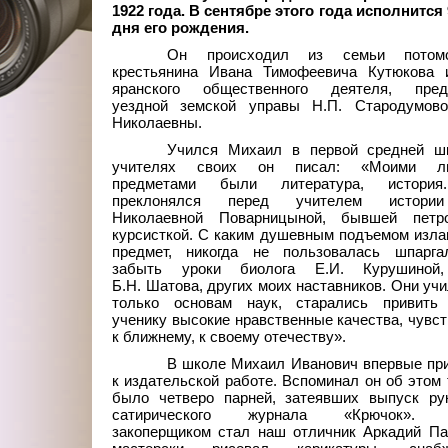
1922 года. В сентябре этого года исполнится 
дня его рождения.
Он происходил из семьи потомст
крестьянина Ивана Тимофеевича Кутюкова 
яранского общественного деятеля, пред
уездной земской управы Н.П. Стародумов
Николаевны.
Учился Михаил в первой средней ш
учителях своих он писал: «Моими л
предметами были литература, история
преклонялся перед учителем истори
Николаевной Поварницыной, бывшей петро
курсисткой. С каким душевным подъемом изла
предмет, никогда не пользовалась шпарга
забыть уроки биолога Е.И. Курушиной,
Б.Н. Шатова, других моих наставников. Они учи
только основам наук, старались привить
ученику высокие нравственные качества, чувс
к ближнему, к своему отечеству».
В школе Михаил Иванович впервые пр
к издательской работе. Вспоминал он об этом 
было четверо парней, затеявших выпуск рук
сатирического журнала «Крючок». 
закоперщиком стал наш отличник Аркадий Па