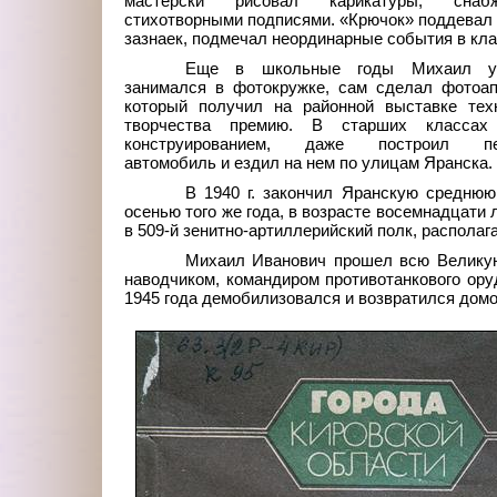
мастерски рисовал карикатуры, сна
стихотворными подписями. «Крючок» поддевал
зазнаек, подмечал неординарные события в кла
Еще в школьные годы Михаил ув
занимался в фотокружке, сам сделал фотоап
который получил на районной выставке техн
творчества премию. В старших классах
конструированием, даже построил пе
автомобиль и ездил на нем по улицам Яранска.
В 1940 г. закончил Яранскую средню
осенью того же года, в возрасте восемнадцати л
в 509-й зенитно-артиллерийский полк, располаг
Михаил Иванович прошел всю Великую 
наводчиком, командиром противотанкового ору
1945 года демобилизовался и возвратился домо