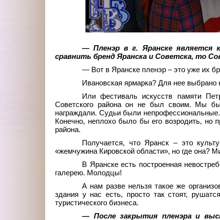
— Пленэр в г. Яранске является
сравнить бренд Яранска и Советска, то С
— Вот в Яранске пленэр – это уже их бр
Ивановская ярмарка? Для нее выбрано н
Или фестиваль искусств памяти Пет
Советского района он не был своим. Мы был
награждали. Судьи были непрофессиональные. 
Конечно, неплохо было бы его возродить, но 
района.
Получается, что Яранск – это культу
«жемчужина Кировской области», но где она? М
В Яранске есть построенная невостреб
галерею. Молодцы!
А нам разве нельзя такое же организ
здания у нас есть, просто так стоят, рушат
туристического бизнеса.
— После закрытия пленэра и выс