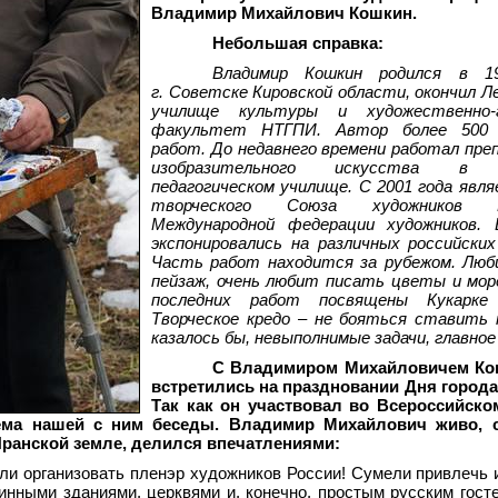
Владимир Михайлович Кошкин.
Небольшая справка:
Владимир Кошкин родился в 1
г. Советске Кировской области, окончил Л
училище культуры и художественно-г
факультет НТГПИ. Автор более 500 
работ. До недавнего времени работал пр
изобразительного искусства в 
педагогическом училище. С 2001 года явл
творческого Союза художников
Международной федерации художников.
экспонировались на различных российски
Часть работ находится за рубежом. Люб
пейзаж, очень любит писать цветы и мор
последних работ посвящены Кукарке к
Творческое кредо – не бояться ставить 
казалось бы, невыполнимые задачи, главное
С Владимиром Михайловичем К
встретились на праздновании Дня города
Так как он участвовал во Всероссийско
тема нашей с ним беседы. Владимир Михайлович живо, 
Яранской земле, делился впечатлениями:
и организовать пленэр художников России! Сумели привлечь 
нными зданиями, церквями и, конечно, простым русским гост