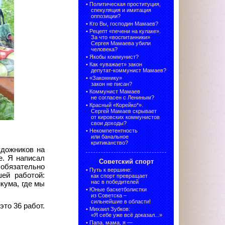
•
Политическая проституция,
спекуляция и имитация
оппозиции?
•
Кто Вы, господин Мамаев?
•
Рецепт «печени на кулаке».
За что «воспитанники»
Сергея Мамаева убили
человека?
•
Якобы коммунист?
•
Как «уважает» закон
депутат-коммунист Мамаев?
•
«Законнику»
закон не писан?
•
Коммунист Мамаев
не согласен с Лениным?
•
Красный «Корейко*».
Сергей Мамаев скрывает
от кировских коммунистов
свои доходы?
•
Некомпетентность
или банальное
критиканство?
удожников на
е. Я написал
Советский спорт
 обязательно
•
Путь к вершине:
ей работой:
как спорт превращает
нас в победителей
кума, где мы
•
Юные баскетболистки
из Советска –
сильнейшие в области!
то 36 работ.
•
Михаил Зубков:
«Я себе уже всё доказал...»
•
Папа, мама, я —