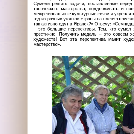
Сумели решить задачи, поставленные перед 
творческого мастерства; поддерживать и по
межрегиональные культурные связи и укреплят
год из разных уголков страны на пленэр приез
так активно едут в Яранск?» Отвечу: «Семнад
– это большие перспективы. Тем, кто сумел
престижно. Получить медаль – это совсем х
художеств! Вот эта перспектива манит худ
мастерство».