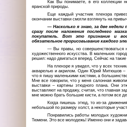
Как Вы понимаете, в его коллекции н
яранской природы.
Еще каждый участник пленэра привез
окончании выставки смогли взглянуть на привы
— Насколько я знаю, за две недели
сразу после наложения последнего мазк
покупатель. Вот это признание и вос
обязательное прорисовывание каждого эл
— Вы правы, но совершенствоваться 
художественного искусства. В маленьких город
решил: надо двигаться вперед. Сейчас на такие
На пленэре я увидел, что у всех техник
акварелью и акрилом. Один Юрий Митюшов – г
что я пишу маленькими кистями, а большинство
Мне все говорили, что у меня салонная живопи
выставки – картины этюдного плана. Они эт
выставляют на продажу, считая, что главная за
мне можно брать большие кисти, а потом все д
Когда пишешь этюд, то из-за движения
небольшой по размеру холст, а некоторые участ
Понравились работы молодых художник
Тюмени. Это все молодежь! Именно они и задава