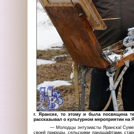
г. Яранске, то этому и была посвящена 
рассказывал о культурном мероприятии на 
— Молодцы энтузиасты Яранска! Сумел
своей природы, сельскими ландшафтами, стари