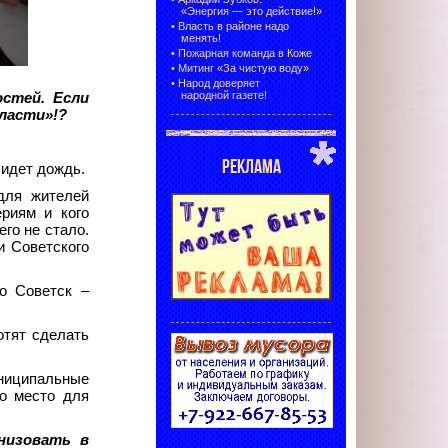
«Энергия — это действие!»
•
Власть в районе надо
менять!
•
Пожарная команда в Коже
•
Митинг «За чистую воду»
•
Народ доверяет
народной газете!
стей. Если
ласти»!?
РЕКЛАМА
 идет дождь.
для жителей
риям и кого
го не стало.
и Советского
то Советск –
отят сделать
униципальные
но место для
низовать в