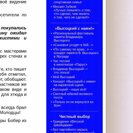
своё видение
спортивная семья
•
Михаил Зубков:
«Лучше пожалеть о том,
что сделал, чем жалеть
сетители по
о том, чего не сделал!»
 покупались
«Высоцкий с нами!»
ину ожидал
•
«Региональный фестиваль
памяти Владимира
 кистями и
Высоцкого
•
«Сыновья уходят в бой...»
•
«По самому по краю...» —
с мастерами
концерт памяти В. Высоцкого
рех стенах и
в Ярграде
•
Час поэзии
в кинотеатре «Парус»
те, кто пишет
•
Владимир Высоцкий —
это эпоха!
ебя отметил,
•
Мой Высоцкий
т, обобщают.
•
Концерт «Высоцкий с нами»
частников же
на кировской сцене
таком виде и
•
Высоцкий – наше всё!
о для этюда и
•
Светлый юбилей великого
поэта
•
«Только он не вернулся из
боя»
 всегда брал
! Молодцы!
Честный выбор
еры Бобер из
•
Гражданин «Вятской
Швейцарии»
•
Без партийного окраса.