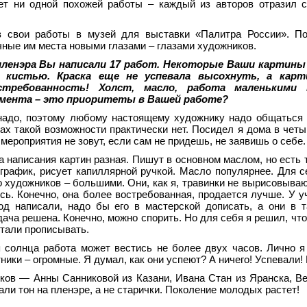
ет ни одной похожей работы – каждый из авторов отразил 
 свои работы в музей для выставки «Палитра России». По
чные им места новыми глазами – глазами художников.
 пленэра Вы написали 17 работ. Некоторые Ваши картины
а кистью. Краска еще не успевала высохнуть, а карт
требованность! Холст, масло, работа маленькими
емента – это приоритеты в Вашей работе?
надо, поэтому любому настоящему художнику надо общаться 
ах такой возможности практически нет. Посидел я дома в четы
 мероприятия не зовут, если сам не придешь, не заявишь о себе.
а написания картин разная. Пишут в основном маслом, но есть 
рафик, рисует капиллярной ручкой. Масло популярнее. Для с
 художников – большими. Они, как я, травинки не вырисовываю
сь. Конечно, она более востребованная, продается лучше. У у
юд написали, надо бы его в мастерской дописать, а они в 
дача решена. Конечно, можно спорить. Но для себя я решил, чт
етали прописывать.
 солнца работа может вестись не более двух часов. Лично я
ники – огромные. Я думал, как они успеют? А ничего! Успевали
ов — Анны Санниковой из Казани, Ивана Стан из Яранска, В
ли тон на пленэре, а не старички. Поколение молодых растет!