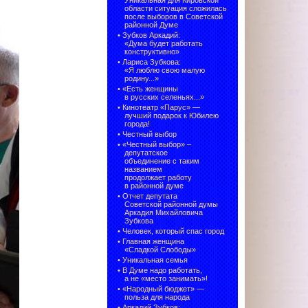
Уникальная для Кировской
области ситуация сложилась
после выборов в Советской
районной Думе
•
Зубков Аркадий:
«Дума будет работать
конструктивно»
•
Лариса Зубкова:
«Я люблю свою малую
родину...»
•
«Есть женщины
в русских селеньях...»
•
Кинотеатр «Парус» —
лучший подарок к Юбилею
города!
•
Честный выбор
• «Честный выбор» –
депутатское
объединение с таким
названием
продолжает работу
в районной думе
•
Отчет депутата
Советской районной думы
Аркадия Михайловича
Зубкова
•
Человек, который спас город
•
Главная женщина
«Сладкой Слободы»
•
Уникальная семья
•
В Думе надо работать,
а не «место занимать»!
•
«Народный бюджет» —
польза для народа
•
Аркадий Зубков: