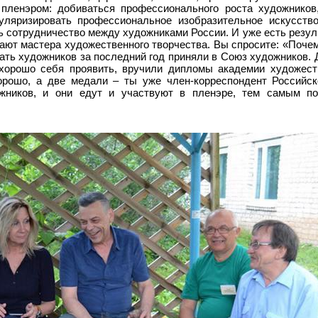
пленэром: добиваться профессионального роста художников
пуляризировать профессиональное изобразительное искусств
ь сотрудничество между художниками России. И уже есть резул
жают мастера художественного творчества. Вы спросите: «Поче
цать художников за последний год приняли в Союз художников.
 хорошо себя проявить, вручили дипломы академии художест
орошо, а две медали – ты уже член-корреспондент Российс
ожников, и они едут и участвуют в пленэре, тем самым п