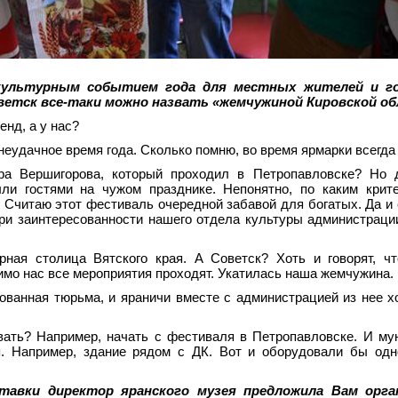
 культурным событием года для местных жителей и го
оветск все-таки можно назвать «жемчужиной Кировской об
енд, а у нас?
еудачное время года. Сколько помню, во время ярмарки всегда
ра Вершигорова, который проходил в Петропавловске? Но 
и гостями на чужом празднике. Непонятно, по каким крите
Считаю этот фестиваль очередной забавой для богатых. Да и е
при заинтересованности нашего отдела культуры администраци
рная столица Вятского края. А Советск? Хоть и говорят, ч
имо нас все мероприятия проходят. Укатилась наша жемчужина.
ованная тюрьма, и яраничи вместе с администрацией из нее х
овать? Например, начать с фестиваля в Петропавловске. И м
ся. Например, здание рядом с ДК. Вот и оборудовали бы од
тавки директор яранского музея предложила Вам орга