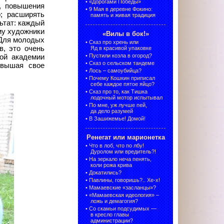
•
«Дорогами Победы»
, повышения
•
9 Мая в деревне Фокино:
о; расширять
память и живая традиция
ьтат: каждый
му художники
«Вилы в бок!»
 Для молодых
•
Сказ про хрень или
в, это очень
Яд в красивой упаковке
•
Пустили козла в огород?
кой академии
•
Сказ о сельском тандеме
овышая свое
•
Лось – самоубийца?
•
Почему Кошкин приписал
себе каждое пятое яйцо?
•
Сказ про то, как Тишка
лодочный мотор испытывал
•
По мне, уж лучше пей,
да дело разумей
•
В Зашижемье! Домой!
Ренегат или марионетка
•
Что в лоб, что по лбу!
Дуролом или вредитель?!
•
На зеркало неча пенять,
коли рожа крива
•
Докатились?
•
Павлины, говоришь?.. Хе-х!
•
Мамаевские «засланцы»?
•
«Мамаевская идеология» –
ложь и демагогия?
•
Со скамьи подсудимых —
в кресло главы
администрации?