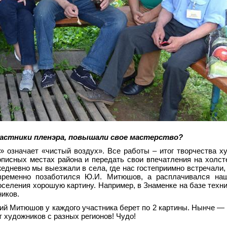
частники пленэра, повышали свое мастерство?
 означает «чистый воздух». Все работы – итог творчества х
писных местах района и передать свои впечатления на холст
жедневно мы выезжали в села, где нас гостеприимно встречали,
овременно позаботился Ю.И. Митюшов, а расплачивался наш
селения хорошую картину. Например, в Знаменке на базе техни
иков.
й Митюшов у каждого участника берет по 2 картины. Нынче — э
т художников с разных регионов! Чудо!