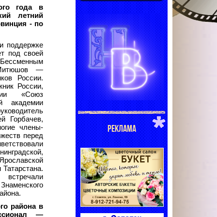
ого года в
кий летний
винция - по
ри поддержке
ет под своей
. Бессменным
 Митюшов —
ков России.
ник России,
ции «Союз
ой академии
руководитель
й Горбачев,
РЕКЛАМА
огие члены-
ожеств перед
етствовали
нинградской,
 Ярославской
 Татарстана.
 встречали
наменского
айона.
го района в
ессионал —