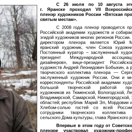
С 26 июля по 10 августа эт
г. Яранске проходил VII Всероссийс
пленэр художников России «Вятская про
святым местам».
С 2008 года пленэр проводится п
Российской академии художеств и собира
эгидой художников многих регионов России
директором пленэра является Юрий
яранский художник, член Союза художни
Постоянный куратор – заслуженный худож
президент Международной ассоциа
дизайнеров», вице-президент Российск
художеств Андрей Леонидович Бобыкин, а 
творческого коллектива пленэра — Серге
заслуженный художник России. Они и мн
корреспонденты Российской академии худ
большой творческой работой прив
художников из Тюменской, Вологодской, Ле
Владимирской, Самарской, Нижегородской,
областей; республик Марий Эл, Мордовии и
Хлебом-солью гостей со всей России
сотрудники творческого коллектива З
сельского Дома культуры, глава Яранского р
Впервые в этом году от Советско
пленэре участвовал художник-проф