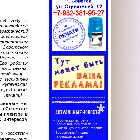
954 году в
енинградское
рафический
живописных
еподавателем
Советском
яется членом
 России и
 Его работы
х выставках.
имый жанр –
е. Несколько
упеческой.
перед собой,
 – начать!
ошкиным мы
 в Советске.
АКТУАЛЬНЫЕ НОВОСТИ!
м пленэре в
с интересом
•
Творческая встреча
регионального отделения
Союза журналистов России!
их красотами
•
Бессмертный подвиг
в сердцах живых
еприимством.