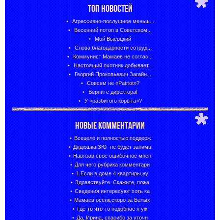
ТОП НОВОСТЕЙ
Агрессивно-послушное меньш...
Весенний потоп в Советском...
Мой Высоцкий
Слова благодарности сотруд...
Коммунист Мамаев не соглас...
Настоящий охотник добывает...
Георгий Прокопьевич Загайн...
Совсем не «Patriot»?
Верните директора!
У «разбитого корыта»?
НОВЫЕ КОММЕНТАРИИ
Всецело и полностью поддерж
Дядюшка ЗЮ -не будет занима
Навязав свое ошибочное мнен
Для чего рубрика комментари
1.Если в доме 4 квартиры,ну
Здравствуйте. Скажите, пожа
Сведения интересуют хоть ка
Мамаев осёлк,скоро за Белых
Где-то что-то подобное я уж
Да, Ирина, спасибо за уточн