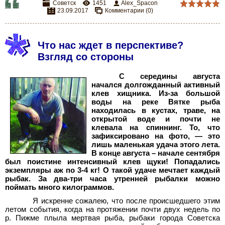
Советск
1451
Alex_Spacon
23.09.2017
Комментарии (0)
Что нас ждет в перспективе?
Взгляд со стороны
С середины августа
начался долгожданный активный
клев хищника. Из-за большой
воды на реке Вятке рыба
находилась в кустах, траве, на
открытой воде и почти не
клевала на спиннинг. То, что
зафиксировано на фото, — это
лишь маленькая удача этого лета.
В конце августа – начале сентября
был поистине интенсивный клев щуки! Попадались
экземпляры аж по 3-4 кг! О такой удаче мечтает каждый
рыбак. За два-три часа утренней рыбалки можно
поймать много килограммов.
Я искренне сожалею, что после происшедшего этим
летом события, когда на протяжении почти двух недель по
р. Пижме плыла мертвая рыба, рыбаки города Советска