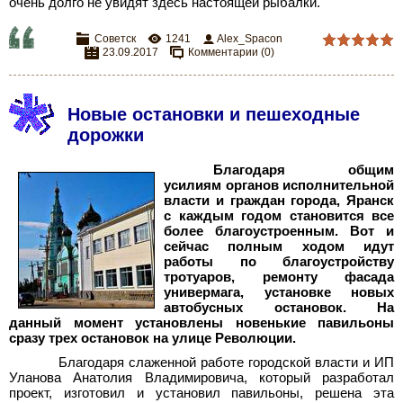
очень долго не увидят здесь настоящей рыбалки.
Советск
1241
Alex_Spacon
23.09.2017
Комментарии (0)
Новые остановки и пешеходные
дорожки
Благодаря общим
усилиям органов исполнительной
власти и граждан города, Яранск
с каждым годом становится все
более благоустроенным. Вот и
сейчас полным ходом идут
работы
по благоустройству
тротуаров, ремонту фасада
универмага, установке новых
автобусных остановок. На
данный момент установлены новенькие павильоны
сразу трех остановок на улице Революции.
Благодаря слаженной работе городской власти и ИП
Уланова Анатолия Владимировича, который разработал
проект, изготовил
и установил павильоны,
решена эта