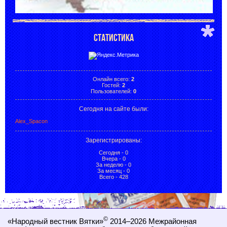
СТАТИСТИКА
Онлайн всего:
2
Гостей:
2
Пользователей:
0
Сегодня на сайте были:
Alex_Spacon
Зарегистрированы
:
Сегодня - 0
Вчера - 0
За неделю - 0
За месяц - 0
Всего - 428
©
«Народный вестник Вятки»
2014–2026
Межрайонная