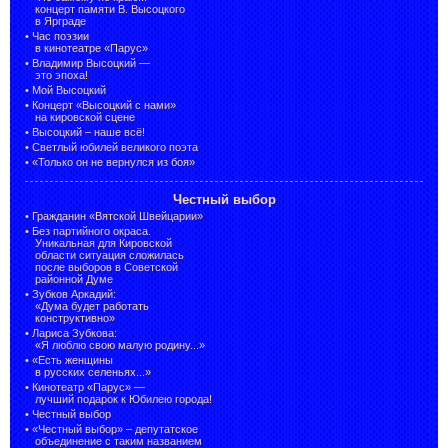
концерт памяти В. Высоцкого
в Ярграде
•
Час поэзии
в кинотеатре «Парус»
•
Владимир Высоцкий —
это эпоха!
•
Мой Высоцкий
•
Концерт «Высоцкий с нами»
на кировской сцене
•
Высоцкий – наше всё!
•
Светлый юбилей великого поэта
•
«Только он не вернулся из боя»
Честный выбор
•
Гражданин «Вятской Швейцарии»
•
Без партийного окраса.
Уникальная для Кировской
области ситуация сложилась
после выборов в Советской
районной Думе
•
Зубков Аркадий:
«Дума будет работать
конструктивно»
•
Лариса Зубкова:
«Я люблю свою малую родину...»
•
«Есть женщины
в русских селеньях...»
•
Кинотеатр «Парус» —
лучший подарок к Юбилею города!
•
Честный выбор
• «Честный выбор» –
депутатское
объединение с таким названием