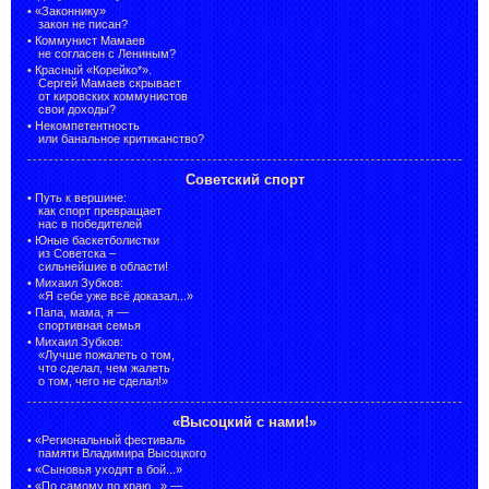
•
«Законнику»
закон не писан?
•
Коммунист Мамаев
не согласен с Лениным?
•
Красный «Корейко*».
Сергей Мамаев скрывает
от кировских коммунистов
свои доходы?
•
Некомпетентность
или банальное критиканство?
Советский спорт
•
Путь к вершине:
как спорт превращает
нас в победителей
•
Юные баскетболистки
из Советска –
сильнейшие в области!
•
Михаил Зубков:
«Я себе уже всё доказал...»
•
Папа, мама, я —
спортивная семья
•
Михаил Зубков:
«Лучше пожалеть о том,
что сделал, чем жалеть
о том, чего не сделал!»
«Высоцкий с нами!»
•
«Региональный фестиваль
памяти Владимира Высоцкого
•
«Сыновья уходят в бой...»
•
«По самому по краю...» —