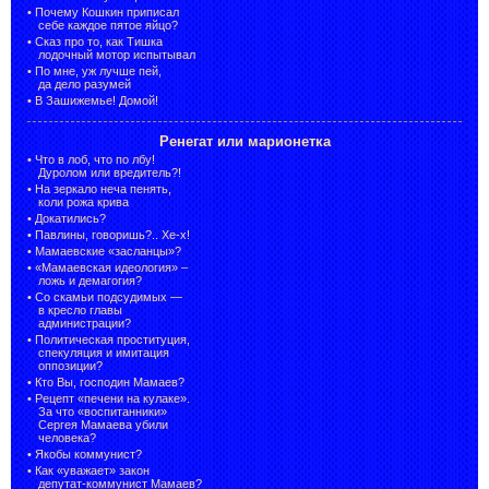
•
Почему Кошкин приписал
себе каждое пятое яйцо?
•
Сказ про то, как Тишка
лодочный мотор испытывал
•
По мне, уж лучше пей,
да дело разумей
•
В Зашижемье! Домой!
Ренегат или марионетка
•
Что в лоб, что по лбу!
Дуролом или вредитель?!
•
На зеркало неча пенять,
коли рожа крива
•
Докатились?
•
Павлины, говоришь?.. Хе-х!
•
Мамаевские «засланцы»?
•
«Мамаевская идеология» –
ложь и демагогия?
•
Со скамьи подсудимых —
в кресло главы
администрации?
•
Политическая проституция,
спекуляция и имитация
оппозиции?
•
Кто Вы, господин Мамаев?
•
Рецепт «печени на кулаке».
За что «воспитанники»
Сергея Мамаева убили
человека?
•
Якобы коммунист?
•
Как «уважает» закон
депутат-коммунист Мамаев?