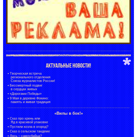
АКТУАЛЬНЫЕ НОВОСТИ!
•
Творческая встреча
регионального отделения
Союза журналистов России!
•
Бессмертный подвиг
в сердцах живых
•
«Дорогами Победы»
•
9 Мая в деревне Фокино:
память и живая традиция
«Вилы в бок!»
•
Сказ про хрень или
Яд в красивой упаковке
•
Пустили козла в огород?
•
Сказ о сельском тандеме
•
Лось – самоубийца?