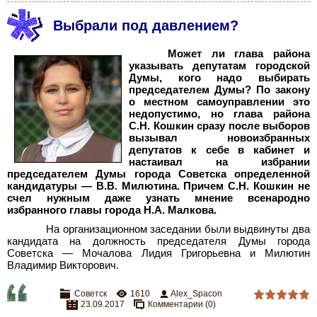
Выбрали под давлением?
Может ли глава района
указывать депутатам городской
Думы, кого надо выбирать
председателем Думы? По закону
о местном самоуправлении это
недопустимо, но глава района
С.Н. Кошкин сразу после выборов
вызывал новоизбранных
депутатов к себе в кабинет и
настаивал на избрании
председателем Думы города Советска определенной
кандидатуры — В.В. Милютина. Причем С.Н. Кошкин не
счел нужным даже узнать мнение всенародно
избранного главы города Н.А. Малкова.
На организационном заседании были выдвинуты два
кандидата на должность председателя Думы города
Советска — Мочалова Лидия Григорьевна и Милютин
Владимир Викторович.
Советск
1610
Alex_Spacon
23.09.2017
Комментарии (0)