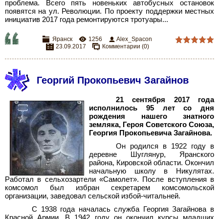
проблема. Всего пять новеньких автобусных остановок
появятся на ул. Революции. По проекту поддержки местных
инициатив 2017 года ремонтируются тротуары...
Яранск
1256
Alex_Spacon
23.09.2017
Комментарии (0)
Георгий Прокопьевич Загайнов
21 сентября 2017 года
исполнилось 95 лет со дня
рождения нашего знатного
земляка, Героя Советского Союза,
Георгия Прокопьевича Загайнова.
Он родился в 1922 году в
деревне Шуглянур, Яранского
района, Кировской области. Окончил
начальную школу в Никулятах.
Работал в сельхозартели «Самолет». После вступления в
комсомол был избран секретарем комсомольской
организации, заведовал сельской избой-читальней.
С 1938 года началась служба Георгия Загайнова в
Красной Армии. В 1942 году он окончил курсы младших