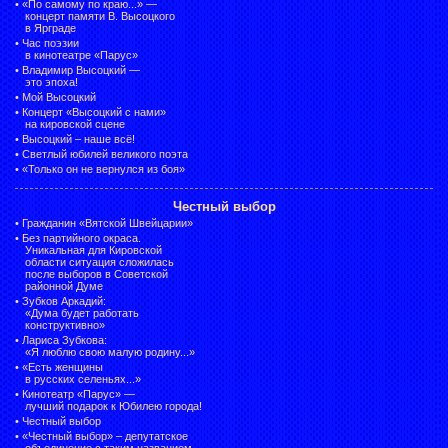
•
«По самому по краю...» —
концерт памяти В. Высоцкого
в Ярграде
•
Час поэзии
в кинотеатре «Парус»
•
Владимир Высоцкий —
это эпоха!
•
Мой Высоцкий
•
Концерт «Высоцкий с нами»
на кировской сцене
•
Высоцкий – наше всё!
•
Светлый юбилей великого поэта
•
«Только он не вернулся из боя»
Честный выбор
•
Гражданин «Вятской Швейцарии»
•
Без партийного окраса.
Уникальная для Кировской
области ситуация сложилась
после выборов в Советской
районной Думе
•
Зубков Аркадий:
«Дума будет работать
конструктивно»
•
Лариса Зубкова:
«Я люблю свою малую родину...»
•
«Есть женщины
в русских селеньях...»
•
Кинотеатр «Парус» —
лучший подарок к Юбилею города!
•
Честный выбор
• «Честный выбор» –
депутатское
объединение с таким названием