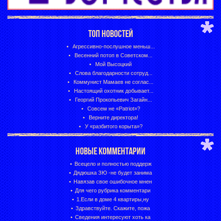
ТОП НОВОСТЕЙ
Агрессивно-послушное меньш...
Весенний потоп в Советском...
Мой Высоцкий
Слова благодарности сотруд...
Коммунист Мамаев не соглас...
Настоящий охотник добывает...
Георгий Прокопьевич Загайн...
Совсем не «Patriot»?
Верните директора!
У «разбитого корыта»?
НОВЫЕ КОММЕНТАРИИ
Всецело и полностью поддерж
Дядюшка ЗЮ -не будет занима
Навязав свое ошибочное мнен
Для чего рубрика комментари
1.Если в доме 4 квартиры,ну
Здравствуйте. Скажите, пожа
Сведения интересуют хоть ка