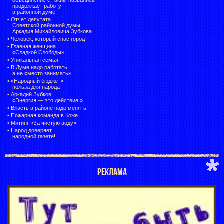
продолжает работу
в районной думе
•
Отчет депутата
Советской районной думы
Аркадия Михайловича Зубкова
•
Человек, который спас город
•
Главная женщина
«Сладкой Слободы»
•
Уникальная семья
•
В Думе надо работать,
а не «место занимать»!
•
«Народный бюджет» —
польза для народа
•
Аркадий Зубков:
«Энергия — это действие!»
•
Власть в районе надо менять!
•
Пожарная команда в Коже
•
Митинг «За чистую воду»
•
Народ доверяет
народной газете!
РЕКЛАМА