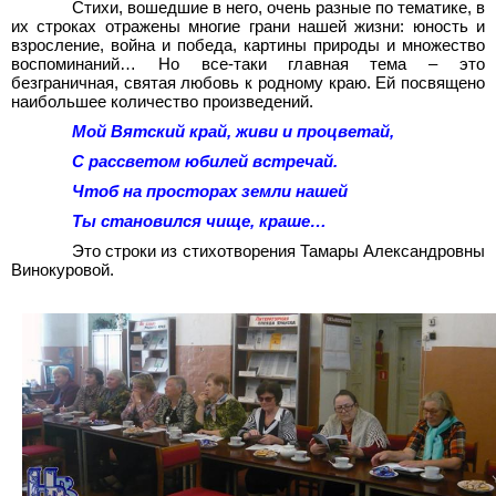
Стихи, вошедшие в него, очень разные по тематике, в
их строках отражены многие грани нашей жизни: юность и
взросление, война и победа, картины природы и множество
воспоминаний… Но все-таки главная тема – это
безграничная, святая любовь к родному краю. Ей посвящено
наибольшее количество произведений.
Мой Вятский край, живи и процветай,
С рассветом юбилей встречай.
Чтоб на просторах земли нашей
Ты становился чище, краше…
Это строки из стихотворения Тамары Александровны
Винокуровой.