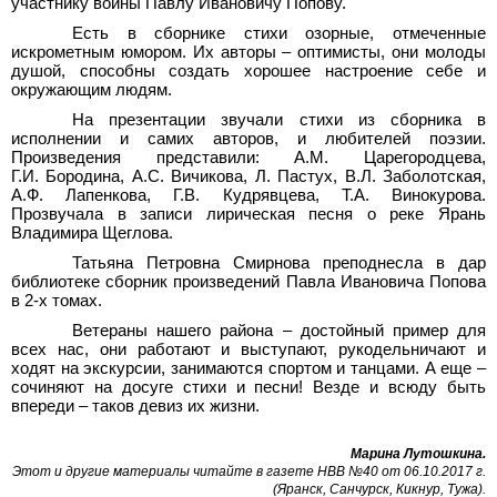
участнику войны Павлу Ивановичу Попову.
Есть в сборнике стихи озорные, отмеченные
искрометным юмором. Их авторы – оптимисты, они молоды
душой, способны создать хорошее настроение себе и
окружающим людям.
На презентации звучали стихи из сборника в
исполнении и самих авторов, и любителей поэзии.
Произведения представили: А.М. Царегородцева,
Г.И. Бородина, А.С. Вичикова, Л. Пастух, В.Л. Заболотская,
А.Ф. Лапенкова, Г.В. Кудрявцева, Т.А. Винокурова.
Прозвучала в записи лирическая песня о реке Ярань
Владимира Щеглова.
Татьяна Петровна Смирнова преподнесла в дар
библиотеке сборник произведений Павла Ивановича Попова
в 2-х томах.
Ветераны нашего района – достойный пример для
всех нас, они работают и выступают, рукодельничают и
ходят на экскурсии, занимаются спортом и танцами. А еще –
сочиняют на досуге стихи и песни! Везде и всюду быть
впереди – таков девиз их жизни.
Марина Лутошкина
.
Этот и другие материалы читайте в газете НВВ №40 от 06.10.2017 г.
(Яранск, Санчурск, Кикнур, Тужа)
.