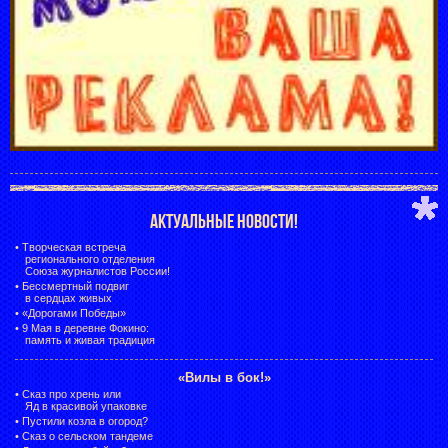
АКТУАЛЬНЫЕ НОВОСТИ!
•
Творческая встреча
регионального отделения
Союза журналистов России!
•
Бессмертный подвиг
в сердцах живых
•
«Дорогами Победы»
•
9 Мая в деревне Фокино:
память и живая традиция
«Вилы в бок!»
•
Сказ про хрень или
Яд в красивой упаковке
•
Пустили козла в огород?
•
Сказ о сельском тандеме