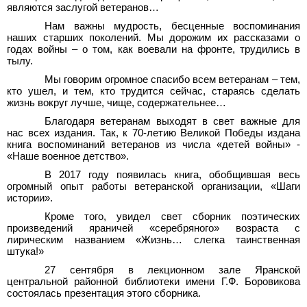
являются заслугой ветеранов…
Нам важны мудрость, бесценные воспоминания
наших старших поколений. Мы дорожим их рассказами о
годах войны – о том, как воевали на фронте, трудились в
тылу.
Мы говорим огромное спасибо всем ветеранам – тем,
кто ушел, и тем, кто трудится сейчас, стараясь сделать
жизнь вокруг лучше, чище, содержательнее…
Благодаря ветеранам выходят в свет важные для
нас всех издания. Так, к 70-летию Великой Победы издана
книга воспоминаний ветеранов из числа «детей войны» -
«Наше военное детство».
В 2017 году появилась книга, обобщившая весь
огромный опыт работы ветеранской организации, «Шаги
истории».
Кроме того, увидел свет сборник поэтических
произведений яраничей «серебряного» возраста с
лирическим названием «Жизнь… слегка таинственная
штука!»
27 сентября в лекционном зале Яранской
центральной районной библиотеки имени Г.Ф. Боровикова
состоялась презентация этого сборника.