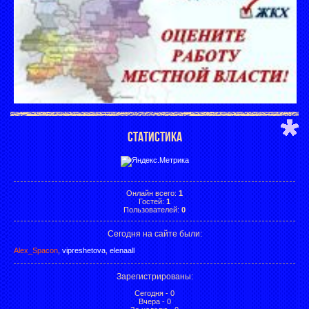
СТАТИСТИКА
Онлайн всего:
1
Гостей:
1
Пользователей:
0
Сегодня на сайте были:
Alex_Spacon
,
vipreshetova
,
elenaall
Зарегистрированы
:
Сегодня - 0
Вчера - 0