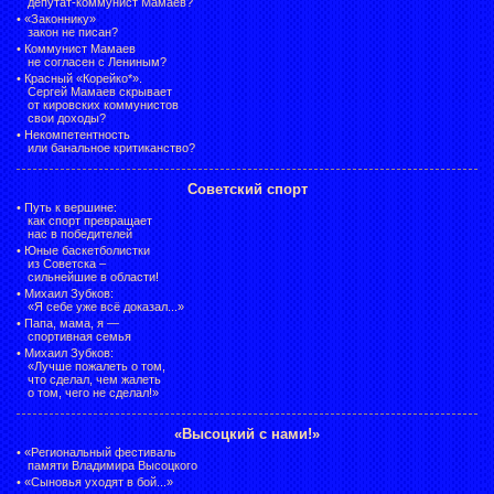
депутат-коммунист Мамаев?
•
«Законнику»
закон не писан?
•
Коммунист Мамаев
не согласен с Лениным?
•
Красный «Корейко*».
Сергей Мамаев скрывает
от кировских коммунистов
свои доходы?
•
Некомпетентность
или банальное критиканство?
Советский спорт
•
Путь к вершине:
как спорт превращает
нас в победителей
•
Юные баскетболистки
из Советска –
сильнейшие в области!
•
Михаил Зубков:
«Я себе уже всё доказал...»
•
Папа, мама, я —
спортивная семья
•
Михаил Зубков:
«Лучше пожалеть о том,
что сделал, чем жалеть
о том, чего не сделал!»
«Высоцкий с нами!»
•
«Региональный фестиваль
памяти Владимира Высоцкого
•
«Сыновья уходят в бой...»