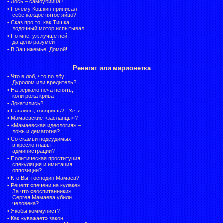
•
Лось – самоубийца?
•
Почему Кошкин приписал
себе каждое пятое яйцо?
•
Сказ про то, как Тишка
лодочный мотор испытывал
•
По мне, уж лучше пей,
да дело разумей
•
В Зашижемье! Домой!
Ренегат или марионетка
•
Что в лоб, что по лбу!
Дуролом или вредитель?!
•
На зеркало неча пенять,
коли рожа крива
•
Докатились?
•
Павлины, говоришь?.. Хе-х!
•
Мамаевские «засланцы»?
•
«Мамаевская идеология» –
ложь и демагогия?
•
Со скамьи подсудимых —
в кресло главы
администрации?
•
Политическая проституция,
спекуляция и имитация
оппозиции?
•
Кто Вы, господин Мамаев?
•
Рецепт «печени на кулаке».
За что «воспитанники»
Сергея Мамаева убили
человека?
•
Якобы коммунист?
•
Как «уважает» закон