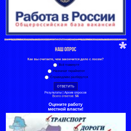
НАШ ОПРОС
Как вы считаете, чем закончится дело с лосем?
Всё «замнут»
Назначат «крайнего»
Справедливо разберутся
Результаты
|
Архив опросов
Всего ответов:
56
Оцените работу
местной власти!