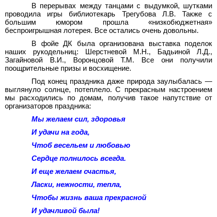
В перерывах между танцами с выдумкой, шутками
проводила игры библиотекарь Трегубова Л.В. Также с
большим юмором прошла «низкобюджетная»
беспроигрышная лотерея. Все остались очень довольны.
В фойе ДК была организована выставка поделок
наших рукодельниц: Шерстневой М.Н., Бадьиной Л.Д.,
Загайновой В.И., Воронцовой Т.М. Все они получили
поощрительные призы и восхищение.
Под конец праздника даже природа заулыбалась —
выглянуло солнце, потеплело. С прекрасным настроением
мы расходились по домам, получив такое напутствие от
организаторов праздника:
Мы желаем сил, здоровья
И удачи на года,
Чтоб весельем и любовью
Сердце полнилось всегда.
И еще желаем счастья,
Ласки, нежности, тепла,
Чтобы жизнь ваша прекрасной
И удачливой была!