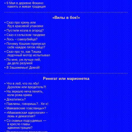
•
9 Мая в деревне Фокино:
память и живая традиция
«Вилы в бок!»
•
Сказ про хрень или
Яд в красивой упаковке
•
Пустили козла в огород?
•
Сказ о сельском тандеме
•
Лось – самоубийца?
•
Почему Кошкин приписал
себе каждое пятое яйцо?
•
Сказ про то, как Тишка
лодочный мотор испытывал
•
По мне, уж лучше пей,
да дело разумей
•
В Зашижемье! Домой!
Ренегат или марионетка
•
Что в лоб, что по лбу!
Дуролом или вредитель?!
•
На зеркало неча пенять,
коли рожа крива
•
Докатились?
•
Павлины, говоришь?.. Хе-х!
•
Мамаевские «засланцы»?
•
«Мамаевская идеология» –
ложь и демагогия?
•
Со скамьи подсудимых —
в кресло главы
администрации?
•
Политическая проституция,