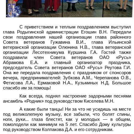
С приветствием и теплым поздравлением выступил
глава Родыгинской администрации Егошин В.Н. Передали
свои поздравления нашей организации глава районного
Совета ветеранов Гужавина В.И., глава Ильинской
ветеранской организации Олюнина Н.В., глава ветеранской
организации Лесотехникума Куршина Г.А. Гостей также
поздравили член Совета ветеранов ОАО «Русь»
Абрамова Е.А. и главный организатор праздника,
председатель Совета ветеранов ОАО «Русь» Реутова Г.И.
Она же передала поздравления с праздником от спонсоров
вечера, предпринимателей: Зубкова А.М., Черепанова О.В.,
Фетисова Л.А., Ермаковой Н.А., Кузьминых Н.Д. Большое
спасибо им за помощь!
Как всегда, поднял настроение задорными песнями
ансамбль «Родник» под руководством Киселева М.Н.
А какие были танцы! Ни за что не усидишь на месте
под великолепную музыку, все забыли, что болят спины,
ноги, руки... глаза блестят, как у молодых — в общем,
помолодели как минимум на 5 лет. Спасибо Дому культуры
под руководством Колпакова Д.А. и его сотрудникам.