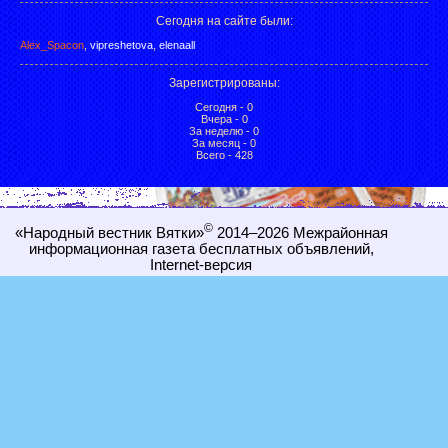
Сегодня на сайте были:
Alex_Spacon
,
vipreshetova
,
elenaall
Зарегистрированы
:
Сегодня - 0
Вчера - 0
За неделю - 0
За месяц - 0
Всего - 428
©
«Народный вестник Вятки»
2014–2026
Межрайонная
информационная газета бесплатных объявлений,
Internet-
версия