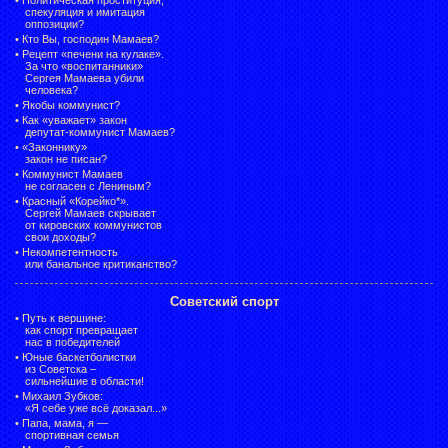
спекуляция и имитация
оппозиции?
•
Кто Вы, господин Мамаев?
•
Рецепт «печени на кулаке».
За что «воспитанники»
Сергея Мамаева убили
человека?
•
Якобы коммунист?
•
Как «уважает» закон
депутат-коммунист Мамаев?
•
«Законнику»
закон не писан?
•
Коммунист Мамаев
не согласен с Лениным?
•
Красный «Корейко*».
Сергей Мамаев скрывает
от кировских коммунистов
свои доходы?
•
Некомпетентность
или банальное критиканство?
Советский спорт
•
Путь к вершине:
как спорт превращает
нас в победителей
•
Юные баскетболистки
из Советска –
сильнейшие в области!
•
Михаил Зубков:
«Я себе уже всё доказал...»
•
Папа, мама, я —
спортивная семья