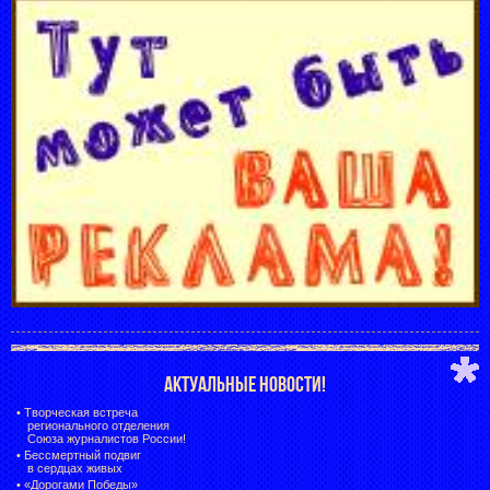
АКТУАЛЬНЫЕ НОВОСТИ!
•
Творческая встреча
регионального отделения
Союза журналистов России!
•
Бессмертный подвиг
в сердцах живых
•
«Дорогами Победы»