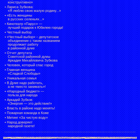
конструктивно»
•
Лариса Зубкова:
«Я люблю свою малую родину...»
•
«Есть женщины
в русских селеньях...»
•
Кинотеатр «Парус» —
лучший подарок к Юбилею города!
•
Честный выбор
• «Честный выбор» –
депутатское
объединение с таким названием
продолжает работу
в районной думе
•
Отчет депутата
Советской районной думы
Аркадия Михайловича Зубкова
•
Человек, который спас город
•
Главная женщина
«Сладкой Слободы»
•
Уникальная семья
•
В Думе надо работать,
а не «место занимать»!
•
«Народный бюджет» —
польза для народа
•
Аркадий Зубков:
«Энергия — это действие!»
•
Власть в районе надо менять!
•
Пожарная команда в Коже
•
Митинг «За чистую воду»
•
Народ доверяет
народной газете!