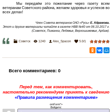
Мы передаём это пожелание через газету всем
ветеранам Советского района, желаем здоровья и успехов во
всех делах!
Член Совета ветеранов ОАО «Русь»
Е. Абрамова
.
Этот и другие материалы читайте в газете НВВ №40 от 06.10.2017 г.
(Советск, Пижанка, Лебяжье, Верхошижемье, Арбаж).
Советск
1240
Alex_Spacon
5.0
/
1
1
2
3
4
5
Всего комментариев
:
0
Перед тем, как комментировать,
настоятельно рекомендуем принять к сведению
«Правила размещения комментариев»
omForm">
Войдите: