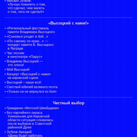
•
Михаил Зубков:
«Лучше пожалеть о том,
что сделал, чем жалеть
о том, чего не сделал!»
«Высоцкий с нами!»
•
«Региональный фестиваль
памяти Владимира Высоцкого
•
«Сыновья уходят в бой...»
•
«По самому по краю...» —
концерт памяти В. Высоцкого
в Ярграде
•
Час поэзии
в кинотеатре «Парус»
•
Владимир Высоцкий —
это эпоха!
•
Мой Высоцкий
•
Концерт «Высоцкий с нами»
на кировской сцене
•
Высоцкий – наше всё!
•
Светлый юбилей великого поэта
•
«Только он не вернулся из боя»
Честный выбор
•
Гражданин «Вятской Швейцарии»
•
Без партийного окраса.
Уникальная для Кировской
области ситуация сложилась
после выборов в Советской
районной Думе
•
Зубков Аркадий:
«Дума будет работать