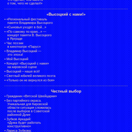
о том, чего не сделал!»
«Высоцкий с нами!»
•
«Региональный фестиваль
памяти Владимира Высоцкого
•
«Сыновья уходят в бой...»
•
«По самому по краю...» —
концерт памяти В. Высоцкого
в Ярграде
•
Час поэзии
в кинотеатре «Парус»
•
Владимир Высоцкий —
это эпоха!
•
Мой Высоцкий
•
Концерт «Высоцкий с нами»
на кировской сцене
•
Высоцкий – наше всё!
•
Светлый юбилей великого поэта
•
«Только он не вернулся из боя»
Честный выбор
•
Гражданин «Вятской Швейцарии»
•
Без партийного окраса.
Уникальная для Кировской
области ситуация сложилась
после выборов в Советской
районной Думе
•
Зубков Аркадий:
«Дума будет работать
конструктивно»
•
Лариса Зубкова: