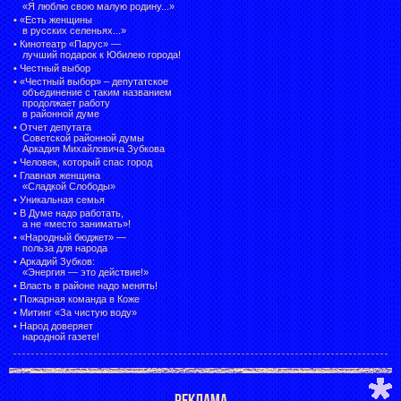
«Я люблю свою малую родину...»
•
«Есть женщины
в русских селеньях...»
•
Кинотеатр «Парус» —
лучший подарок к Юбилею города!
•
Честный выбор
• «Честный выбор» –
депутатское
объединение с таким названием
продолжает работу
в районной думе
•
Отчет депутата
Советской районной думы
Аркадия Михайловича Зубкова
•
Человек, который спас город
•
Главная женщина
«Сладкой Слободы»
•
Уникальная семья
•
В Думе надо работать,
а не «место занимать»!
•
«Народный бюджет» —
польза для народа
•
Аркадий Зубков:
«Энергия — это действие!»
•
Власть в районе надо менять!
•
Пожарная команда в Коже
•
Митинг «За чистую воду»
•
Народ доверяет
народной газете!
РЕКЛАМА