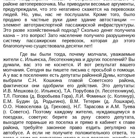
районе автоперевозчика. Мы приводили весомые аргументы,
предупреждали, что это негативно скажется на перевозках
людей. Но, увы, нас не послушали. Кроме того, было
продано в частные руки даже здание автостанции —
элемент автотранспортной пассажирской инфраструктуры.
Это разве хозяйственный подход? Сколько денег получила
казна – это вопрос! Зато население получило разрушенную
систему пассажирских перевозок, которая до этого
благополучно существовала десятки лет!
Где вы были тогда, почему молчали, уважаемые
жители с. Ильинска, Лесотехникума и других поселений? Вы
думали, вас это не коснется. И вот результат вашего
молчания. Сегодня вы пишете письма с просьбой о помощи.
А у вас в поселениях есть депутаты районной Думы, которые
выбрали С.Н. Кошкина главой Советского района,
фактически они одобрили его действия. Это депутаты:
И.В. Мешкова (с. Ильинск), Т.А. Порубова (п. Лесотехникум),
Т.Л. Попова (д. Воробьева Гора), Л.И. Фоминых (с. Колянур),
Е.М. Будин (д. Родыгино), В.М. Тетерин (д. Лошкари),
О.О. Новоселова (д. Грехово), Н.Г. Тарасова и А.М. Туева
(г. Советск). Поэтому каждому жителю, нуждающемуся в
поездках, советую: берите за руку своего депутата,
выходите пораньше из поселка и прямо в кабинет к главе
района, требуйте законное право ездить регулярно на
автобусе. А если не получите положительного ответа, то