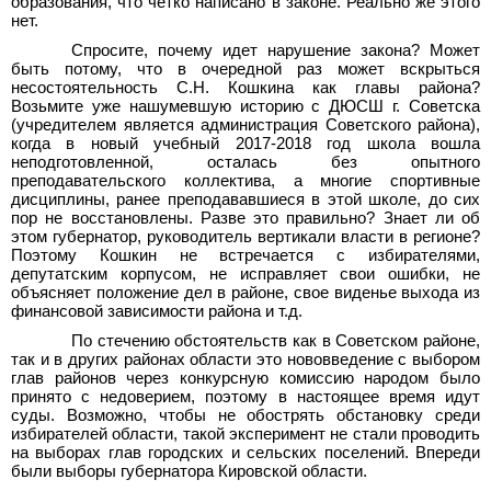
образования, что четко написано в законе. Реально же этого
нет.
Спросите, почему идет нарушение закона? Может
быть потому, что в очередной раз может вскрыться
несостоятельность С.Н. Кошкина как главы района?
Возьмите уже нашумевшую историю с ДЮСШ г. Советска
(учредителем является администрация Советского района),
когда в новый учебный 2017-2018 год школа вошла
неподготовленной, осталась без опытного
преподавательского коллектива, а многие спортивные
дисциплины, ранее преподававшиеся в этой школе, до сих
пор не восстановлены. Разве это правильно? Знает ли об
этом губернатор, руководитель вертикали власти в регионе?
Поэтому Кошкин не встречается с избирателями,
депутатским корпусом, не исправляет свои ошибки, не
объясняет положение дел в районе, свое виденье выхода из
финансовой зависимости района и т.д.
По стечению обстоятельств как в Советском районе,
так и в других районах области это нововведение с выбором
глав районов через конкурсную комиссию народом было
принято с недоверием, поэтому в настоящее время идут
суды. Возможно, чтобы не обострять обстановку среди
избирателей области, такой эксперимент не стали проводить
на выборах глав городских и сельских поселений. Впереди
были выборы губернатора Кировской области.