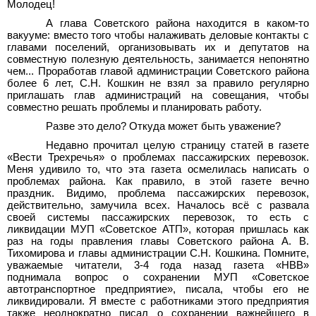
Молодец!
А глава Советского района находится в каком-то
вакууме: вместо того чтобы налаживать деловые контакты с
главами поселений, организовывать их и депутатов на
совместную полезную деятельность, занимается непонятно
чем... Проработав главой администрации Советского района
более 6 лет, С.Н. Кошкин не взял за правило регулярно
приглашать глав администраций на совещания, чтобы
совместно решать проблемы и планировать работу.
Разве это дело? Откуда может быть уважение?
Недавно прочитал целую страницу статей в газете
«Вести Трехречья» о проблемах пассажирских перевозок.
Меня удивило то, что эта газета осмелилась написать о
проблемах района. Как правило, в этой газете вечно
праздник. Видимо, проблема пассажирских перевозок,
действительно, замучила всех. Началось всё с развала
своей системы пассажирских перевозок, то есть с
ликвидации МУП «Советское АТП», которая пришлась как
раз на годы правления главы Советского района А. В.
Тихомирова и главы администрации С.Н. Кошкина. Помните,
уважаемые читатели, 3-4 года назад газета «НВВ»
поднимала вопрос о сохранении МУП «Советское
автотранспортное предприятие», писала, чтобы его не
ликвидировали. Я вместе с работниками этого предприятия
также неоднократно писал о сохранении важнейшего в