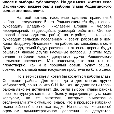
числе и выборы губернатора. Но для меня, жителя села
Васильково, важнее были выборы главы Родыгинского
сельского поселения.
На мой взгляд, население сделало правильный
выбор — следующие 5 лет Родыгинским с/п будет снова
руководить Владимир Николаевич Егошин – человек
неординарный, выдающийся, умеющий работать. Он, как
прораб (производитель работ) на стройке, — главный,
руководит сельским поселением и всеми работами в нем.
Когда Владимир Николаевич на работе, мы спокойны: в селе
будет вода, зимой будут расчищены от снега дороги, будут
решаться любые другие насущные вопросы. В этом году
селяне выбрали новых депутатов Думы Родыгинского
сельского поселения. Мы надеемся, что они так же
плодотворно, как и в прошлый созыв, будут решать
совместно с главой наши насущные проблемы на благо села.
Но в этой статье я хотел бы коснуться работы главы
Советского района. Для меня, да и для многих других
избирателей, понятно, что С.Н. Кошкин до должности главы
района явно не дотягивает. Да, были выборы главы района
через конкурсную комиссию, было утверждение депутатским
корпусом, но те читатели, которые внимательно
отслеживали эту ситуацию, знают, что в процессе избрания
главы района было не все гладко. Не понаслышке знаю об
огромном административном давлении на депутатов,