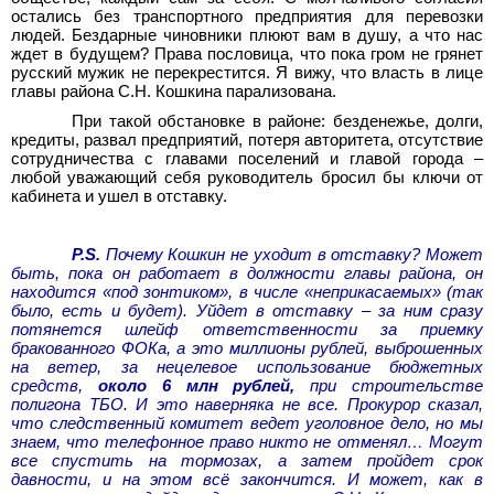
остались без транспортного предприятия для перевозки
людей. Бездарные чиновники плюют вам в душу, а что нас
ждет в будущем? Права пословица, что пока гром не грянет
русский мужик не перекрестится. Я вижу, что власть в лице
главы района С.Н. Кошкина парализована.
При такой обстановке в районе: безденежье, долги,
кредиты, развал предприятий, потеря авторитета, отсутствие
сотрудничества с главами поселений и главой города –
любой уважающий себя руководитель бросил бы ключи от
кабинета и ушел в отставку.
P.S.
Почему Кошкин не уходит в отставку? Может
быть, пока он работает в должности главы района, он
находится «под зонтиком», в числе «неприкасаемых» (так
было, есть и будет). Уйдет в отставку – за ним сразу
потянется шлейф ответственности за приемку
бракованного ФОКа, а это миллионы рублей, выброшенных
на ветер, за нецелевое использование бюджетных
средств,
около 6 млн рублей,
при строительстве
полигона ТБО. И это наверняка не все. Прокурор сказал,
что следственный комитет ведет уголовное дело, но мы
знаем, что телефонное право никто не отменял… Могут
все спустить на тормозах, а затем пройдет срок
давности, и на этом всё закончится. И может, как в