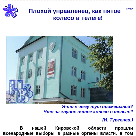
Плохой управленец, как пятое
12:52
колесо в телеге!
Я-то к чему тут примешался?
Что за глупое пятое колесо в телеге?
(И. Тургенев.)
В нашей Кировской области прошли
всенародные выборы в разные органы власти, в том