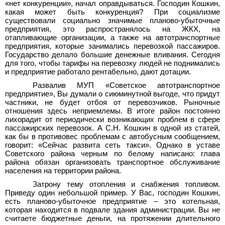
«нет конкуренции», начал оправдываться. Господин Кошкин,
какая может быть конкуренция? При социализме
существовали социально значимые планово-убыточные
предприятия, это распространялось на ЖКХ, на
отапливающие организации, а также на автотранспортные
предприятия, которые занимались перевозкой пассажиров.
Государство делало большие денежные вливания. Сегодня
для того, чтобы тарифы на перевозку людей не поднимались
и предприятие работало рентабельно, дают дотации.
Развалив МУП «Советское автотранспортное
предприятие», Вы думали о сиюминутной выгоде, что придут
частники, не будет отбоя от перевозчиков. Рыночные
отношения здесь неприемлемы. В итоге район постоянно
лихорадит от периодически возникающих проблем в сфере
пассажирских перевозок. А С.Н. Кошкин в одной из статей,
как бы в противовес проблемам с автобусным сообщением,
говорит: «Сейчас развита сеть такси». Однако в уставе
Советского района черным по белому написано: глава
района обязан организовать транспортное обслуживание
населения на территории района.
Затрону тему отопления и снабжения топливом.
Приведу один небольшой пример. У Вас, господин Кошкин,
есть планово-убыточное предприятие – это котельная,
которая находится в подвале здания администрации. Вы не
считаете бюджетные деньги, на протяжении длительного