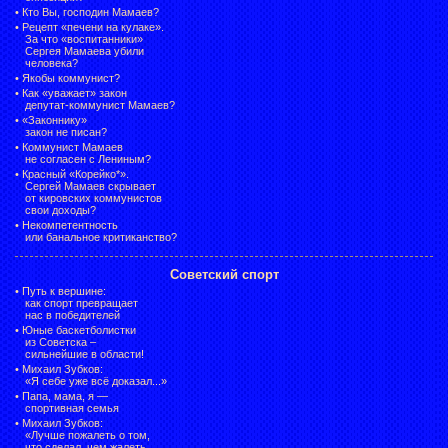
•
Кто Вы, господин Мамаев?
•
Рецепт «печени на кулаке».
За что «воспитанники»
Сергея Мамаева убили
человека?
•
Якобы коммунист?
•
Как «уважает» закон
депутат-коммунист Мамаев?
•
«Законнику»
закон не писан?
•
Коммунист Мамаев
не согласен с Лениным?
•
Красный «Корейко*».
Сергей Мамаев скрывает
от кировских коммунистов
свои доходы?
•
Некомпетентность
или банальное критиканство?
Советский спорт
•
Путь к вершине:
как спорт превращает
нас в победителей
•
Юные баскетболистки
из Советска –
сильнейшие в области!
•
Михаил Зубков:
«Я себе уже всё доказал...»
•
Папа, мама, я —
спортивная семья
•
Михаил Зубков:
«Лучше пожалеть о том,
что сделал, чем жалеть