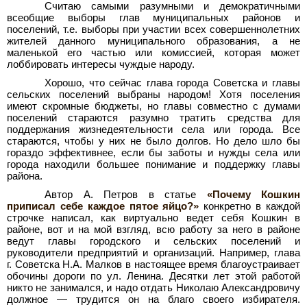
Считаю самыми разумными и демократичными
всеобщие выборы глав муниципальных районов и
поселений, т.е. выборы при участии всех совершеннолетних
жителей данного муниципального образования, а не
маленькой его частью или комиссией, которая может
лоббировать интересы чуждые народу.
Хорошо, что сейчас глава города Советска и главы
сельских поселений выбраны народом! Хотя поселения
имеют скромные бюджеты, но главы совместно с думами
поселений стараются разумно тратить средства для
поддержания жизнедеятельности села или города. Все
стараются, чтобы у них не было долгов. Но дело шло бы
гораздо эффективнее, если бы заботы и нужды села или
города находили большее понимание и поддержку главы
района.
Автор А. Петров в статье
«Почему Кошкин
приписал себе каждое пятое яйцо?»
конкретно в каждой
строчке написал, как виртуально ведет себя Кошкин в
районе, вот и на мой взгляд, всю работу за него в районе
ведут главы городского и сельских поселений и
руководители предприятий и организаций. Например, глава
г. Советска Н.А. Малков в настоящее время благоустраивает
обочины дороги по ул. Ленина. Десятки лет этой работой
никто не занимался, и надо отдать Николаю Александровичу
должное — трудится он на благо своего избирателя.