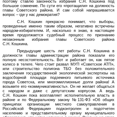
поэтому ставлю законность избрания С.Н. Кошкина под
большое сомнение. По сути его «протащили» на должность
главы Советского района. И сам собой напрашивается
вопрос – где у нас демократия?
С.Н. Кошкин прекрасно понимает, что выборы,
проведенные именно таким образом, негативно встречены
народом-избирателем. И, насколько я знаю, в настоящее
время продолжается судебный процесс по признанию
незаконным избрания главы Советского района
С.Н. Кошкина.
Предыдущие шесть лет работы С.Н. Кошкина в
должности главы администрации района показали его
полную несостоятельность. Вот и работает он, как пятое
колесо в телеге. Чего стоит развал МУП «Советское АТП»,
или строительство полигона ТБО без положительного
заключения государственной экологической экспертизы на
водосборной площади подземного питьевого источника
города Советска, или многомиллионные долги района! А
возьмите его «коммуникативность». Он не желает общаться
с народом и даже с депутатским корпусом. А ведь
С.Н. Кошкин пока возглавляет исполнительную власть в
районе и по Федеральному закону
№
131-ФЗ «Об общих
принципах организации местного самоуправления в
Российской Федерации» подконтролен и подотчетен
населению и представительному органу муниципального