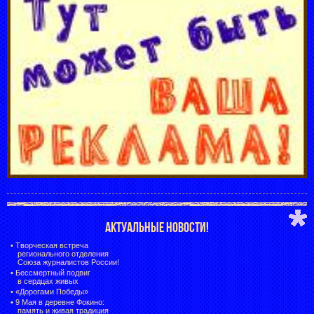
АКТУАЛЬНЫЕ НОВОСТИ!
•
Творческая встреча
регионального отделения
Союза журналистов России!
•
Бессмертный подвиг
в сердцах живых
•
«Дорогами Победы»
•
9 Мая в деревне Фокино:
память и живая традиция