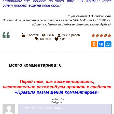
страшном сне, дойдет до того, что С.Н. Кошкин через
5 лет пойдет еще на один срок?
С уважением
Н.Н. Голомидов
.
Этот и другие материалы читайте в газете НВВ №41 от 13.10.2017 г.
(Советск, Пижанка, Лебяжье, Верхошижемье, Арбаж)
.
Советск
1406
Alex_Spacon
1
2
3
4
5
Кошкин
5.0
/
3
Всего комментариев
:
0
Перед тем, как комментировать,
настоятельно рекомендуем принять к сведению
«Правила размещения комментариев»
omForm">
Войдите: