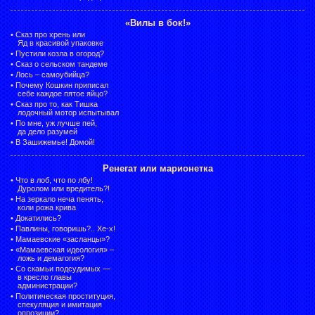
«Вилы в бок!»
•
Сказ про хрень или
Яд в красивой упаковке
•
Пустили козла в огород?
•
Сказ о сельском тандеме
•
Лось – самоубийца?
•
Почему Кошкин приписал
себе каждое пятое яйцо?
•
Сказ про то, как Тишка
лодочный мотор испытывал
•
По мне, уж лучше пей,
да дело разумей
•
В Зашижемье! Домой!
Ренегат или марионетка
•
Что в лоб, что по лбу!
Дуролом или вредитель?!
•
На зеркало неча пенять,
коли рожа крива
•
Докатились?
•
Павлины, говоришь?.. Хе-х!
•
Мамаевские «засланцы»?
•
«Мамаевская идеология» –
ложь и демагогия?
•
Со скамьи подсудимых —
в кресло главы
администрации?
•
Политическая проституция,
спекуляция и имитация
оппозиции?