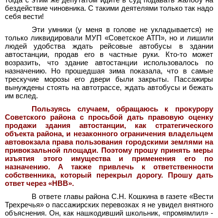
тогда с этим же депутатом идите в суд подавать жалобу на
бездействие чиновника. С такими деятелями только так надо
себя вести!
Эти умники (у меня в голове не укладывается) не
только ликвидировали МУП «Советское АТП», но и лишили
людей удобства ждать рейсовые автобусы в здании
автостанции, продав его в частные руки. Кто-то может
возразить, что здание автостанции использовалось по
назначению. Но прошедшая зима показала, что в самые
трескучие морозы его двери были закрыты. Пассажиры
вынуждены стоять на автотрассе, ждать автобусы и бежать
им вслед.
Пользуясь случаем, обращаюсь к прокурору
Советского района с просьбой дать правовую оценку
продажи здания автостанции, как стратегического
объекта района, и незаконного ограничения владельцем
автовокзала права пользования городскими землями на
привокзальной площади. Поэтому прошу принять меры
изъятия этого имущества и применения его по
назначению. А также привлечь к ответственности
собственника, который перекрыл дорогу. Прошу дать
ответ через «НВВ».
В ответе главы района С.Н. Кошкина в газете «Вести
Трехречья» о пассажирских перевозках я не увидел внятного
объяснения. Он, как нашкодивший школьник, «промямлил» -