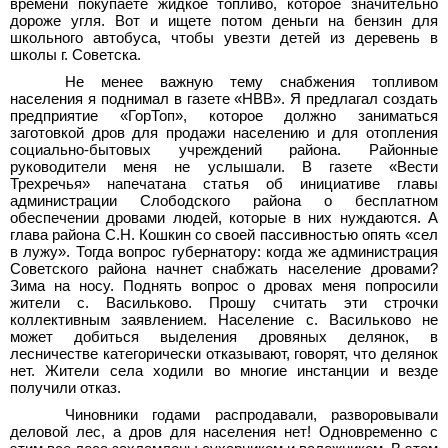
времени покупаете жидкое топливо, которое значительно
дороже угля. Вот и ищете потом деньги на бензин для
школьного автобуса, чтобы увезти детей из деревень в
школы г. Советска.
Не менее важную тему снабжения топливом
населения я поднимал в газете «НВВ». Я предлагал создать
предприятие «ГорТоп», которое должно заниматься
заготовкой дров для продажи населению и для отопления
социально-бытовых учреждений района. Районные
руководители меня не услышали. В газете «Вести
Трехречья» напечатана статья об инициативе главы
администрации Слободского района о бесплатном
обеспечении дровами людей, которые в них нуждаются. А
глава района С.Н. Кошкин со своей пассивностью опять «сел
в лужу». Тогда вопрос губернатору: когда же администрация
Советского района начнет снабжать население дровами?
Зима на носу. Поднять вопрос о дровах меня попросили
жители с. Васильково. Прошу считать эти строчки
коллективным заявлением. Население с. Васильково не
может добиться выделения дровяных делянок, в
лесничестве категорически отказывают, говорят, что делянок
нет. Жители села ходили во многие инстанции и везде
получили отказ.
Чиновники годами распродавали, разворовывали
деловой лес, а дров для населения нет! Одновременно с