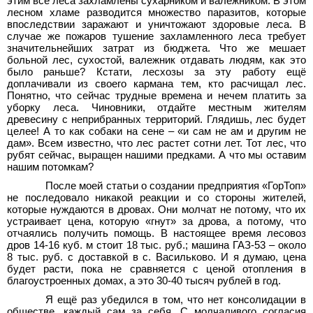
этим все леса захламлены сухарником и валежником. В этом
лесном хламе разводится множество паразитов, которые
впоследствии заражают и уничтожают здоровые леса. В
случае же пожаров тушение захламленного леса требует
значительнейших затрат из бюджета. Что же мешает
больной лес, сухостой, валежник отдавать людям, как это
было раньше? Кстати, лесхозы за эту работу ещё
доплачивали из своего кармана тем, кто расчищал лес.
Понятно, что сейчас трудные времена и нечем платить за
уборку леса. Чиновники, отдайте местным жителям
древесину с неприбранных территорий. Глядишь, лес будет
целее! А то как собаки на сене – «и сам не ам и другим не
дам». Всем известно, что лес растет сотни лет. Тот лес, что
рубят сейчас, выращен нашими предками. А что мы оставим
нашим потомкам?
После моей статьи о создании предприятия «ГорТоп»
не последовало никакой реакции и со стороны жителей,
которые нуждаются в дровах. Они молчат не потому, что их
устраивает цена, которую «гнут» за дрова, а потому, что
отчаялись получить помощь. В настоящее время лесовоз
дров 14-16 куб. м стоит 18 тыс. руб.; машина ГАЗ-53 – около
8 тыс. руб. с доставкой в с. Васильково. И я думаю, цена
будет расти, пока не сравняется с ценой отопления в
благоустроенных домах, а это 30-40 тысяч рублей в год.
Я ещё раз убедился в том, что нет консолидации в
обществе, каждый сам за себя. С молчаливого согласия