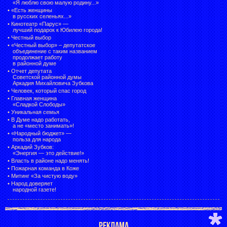
«Я люблю свою малую родину...»
•
«Есть женщины
в русских селеньях...»
•
Кинотеатр «Парус» —
лучший подарок к Юбилею города!
•
Честный выбор
• «Честный выбор» –
депутатское
объединение с таким названием
продолжает работу
в районной думе
•
Отчет депутата
Советской районной думы
Аркадия Михайловича Зубкова
•
Человек, который спас город
•
Главная женщина
«Сладкой Слободы»
•
Уникальная семья
•
В Думе надо работать,
а не «место занимать»!
•
«Народный бюджет» —
польза для народа
•
Аркадий Зубков:
«Энергия — это действие!»
•
Власть в районе надо менять!
•
Пожарная команда в Коже
•
Митинг «За чистую воду»
•
Народ доверяет
народной газете!
РЕКЛАМА