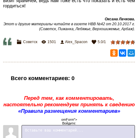
визит яраничей, ведь нам тоже есть что показать и есть чем
гордиться!
Оксана Лачкова
.
Этот и другие материалы читайте в газете НВВ №42 от 20.10.2017 г.
(Советск, Пижанка, Лебяжье, Верхошижемье, Арбаж)
.
Советск
1501
Alex_Spacon
5.0
/
1
1
2
3
4
5
Всего комментариев
:
0
Перед тем, как комментировать,
настоятельно рекомендуем принять к сведению
«Правила размещения комментариев»
omForm">
Войдите: