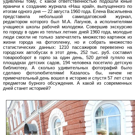
удивлены тому, с какой ответственностью подошли юные
яраничи к созданию журнала «Наш край», выпущенного по
итогам одного дня — 22 августа 1960 года. Елена Васильевна
представила небольшой самиздатовский журнал,
редактором которого был М.А. Лагунов, а исполнителями
учащиеся школы рабочей молодежи. Совершив экскурсию
по городу в один из теплых летних дней 1960 года, молодые
люди смогли не только запечатлеть множество картинок из
жизни города на фотопленку, но и собрать множество
статистических данных: 1210 пассажиров перевезено на
городских автобусах в этот день, 252 тыс. руб. составил
товарооборот в горпо за один день, 520 детей гуляло на
площадках детских садов, 194 человека посетило детскую
библиотеку. А сколько удивительных фотографий было
сделано фотолюбителями! Казалось бы, ничем не
примечательный день вошел в историю и спустя 57 лет стал
предметом бурного обсуждения. А какой из современных
дней станет историей?