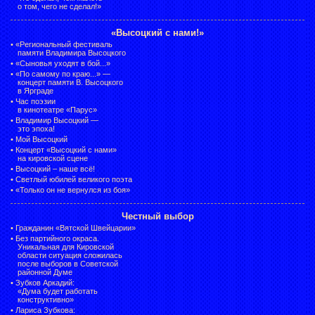
о том, чего не сделал!»
«Высоцкий с нами!»
•
«Региональный фестиваль
памяти Владимира Высоцкого
•
«Сыновья уходят в бой...»
•
«По самому по краю...» —
концерт памяти В. Высоцкого
в Ярграде
•
Час поэзии
в кинотеатре «Парус»
•
Владимир Высоцкий —
это эпоха!
•
Мой Высоцкий
•
Концерт «Высоцкий с нами»
на кировской сцене
•
Высоцкий – наше всё!
•
Светлый юбилей великого поэта
•
«Только он не вернулся из боя»
Честный выбор
•
Гражданин «Вятской Швейцарии»
•
Без партийного окраса.
Уникальная для Кировской
области ситуация сложилась
после выборов в Советской
районной Думе
•
Зубков Аркадий:
«Дума будет работать
конструктивно»
•
Лариса Зубкова: