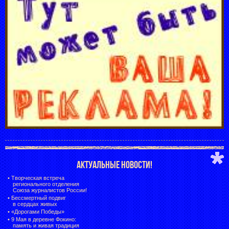
АКТУАЛЬНЫЕ НОВОСТИ!
•
Творческая встреча
регионального отделения
Союза журналистов России!
•
Бессмертный подвиг
в сердцах живых
•
«Дорогами Победы»
•
9 Мая в деревне Фокино:
память и живая традиция