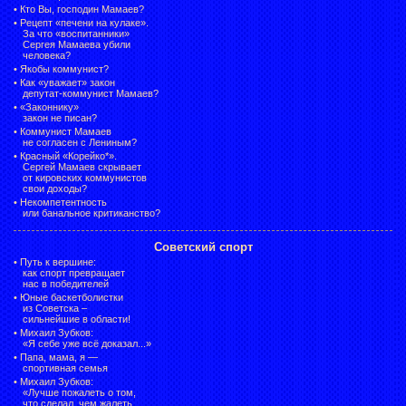
•
Кто Вы, господин Мамаев?
•
Рецепт «печени на кулаке».
За что «воспитанники»
Сергея Мамаева убили
человека?
•
Якобы коммунист?
•
Как «уважает» закон
депутат-коммунист Мамаев?
•
«Законнику»
закон не писан?
•
Коммунист Мамаев
не согласен с Лениным?
•
Красный «Корейко*».
Сергей Мамаев скрывает
от кировских коммунистов
свои доходы?
•
Некомпетентность
или банальное критиканство?
Советский спорт
•
Путь к вершине:
как спорт превращает
нас в победителей
•
Юные баскетболистки
из Советска –
сильнейшие в области!
•
Михаил Зубков:
«Я себе уже всё доказал...»
•
Папа, мама, я —
спортивная семья
•
Михаил Зубков:
«Лучше пожалеть о том,
что сделал, чем жалеть