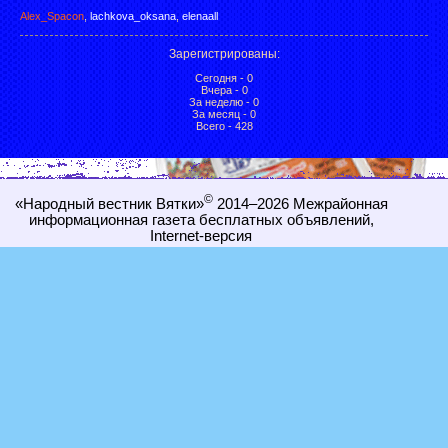
Alex_Spacon
,
lachkova_oksana
,
elenaall
Зарегистрированы
:
Сегодня - 0
Вчера - 0
За неделю - 0
За месяц - 0
Всего - 428
©
«Народный вестник Вятки»
2014–2026
Межрайонная
информационная газета бесплатных объявлений,
Internet-
версия