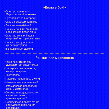
«Вилы в бок!»
•
Сказ про хрень или
Яд в красивой упаковке
•
Пустили козла в огород?
•
Сказ о сельском тандеме
•
Лось – самоубийца?
•
Почему Кошкин приписал
себе каждое пятое яйцо?
•
Сказ про то, как Тишка
лодочный мотор испытывал
•
По мне, уж лучше пей,
да дело разумей
•
В Зашижемье! Домой!
Ренегат или марионетка
•
Что в лоб, что по лбу!
Дуролом или вредитель?!
•
На зеркало неча пенять,
коли рожа крива
•
Докатились?
•
Павлины, говоришь?.. Хе-х!
•
Мамаевские «засланцы»?
•
«Мамаевская идеология» –
ложь и демагогия?
•
Со скамьи подсудимых —
в кресло главы
администрации?
•
Политическая проституция,
спекуляция и имитация
оппозиции?