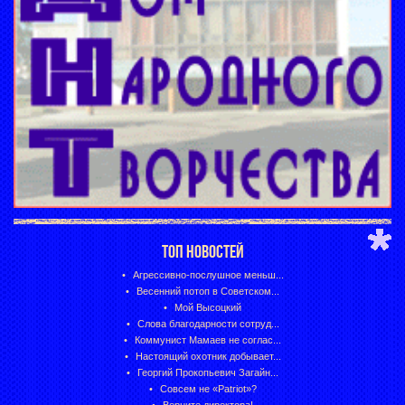
ТОП НОВОСТЕЙ
Агрессивно-послушное меньш...
Весенний потоп в Советском...
Мой Высоцкий
Слова благодарности сотруд...
Коммунист Мамаев не соглас...
Настоящий охотник добывает...
Георгий Прокопьевич Загайн...
Совсем не «Patriot»?