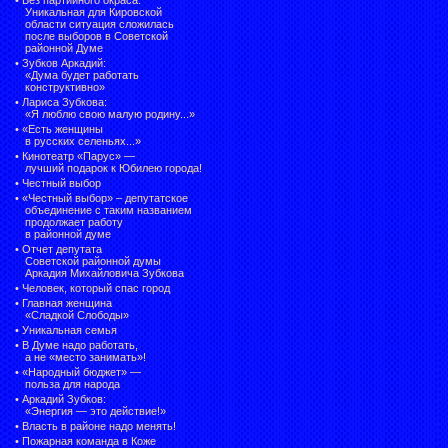
Уникальная для Кировской
области ситуация сложилась
после выборов в Советской
районной Думе
•
Зубков Аркадий:
«Дума будет работать
конструктивно»
•
Лариса Зубкова:
«Я люблю свою малую родину...»
•
«Есть женщины
в русских селеньях...»
•
Кинотеатр «Парус» —
лучший подарок к Юбилею города!
•
Честный выбор
• «Честный выбор» –
депутатское
объединение с таким названием
продолжает работу
в районной думе
•
Отчет депутата
Советской районной думы
Аркадия Михайловича Зубкова
•
Человек, который спас город
•
Главная женщина
«Сладкой Слободы»
•
Уникальная семья
•
В Думе надо работать,
а не «место занимать»!
•
«Народный бюджет» —
польза для народа
•
Аркадий Зубков:
«Энергия — это действие!»
•
Власть в районе надо менять!
•
Пожарная команда в Коже