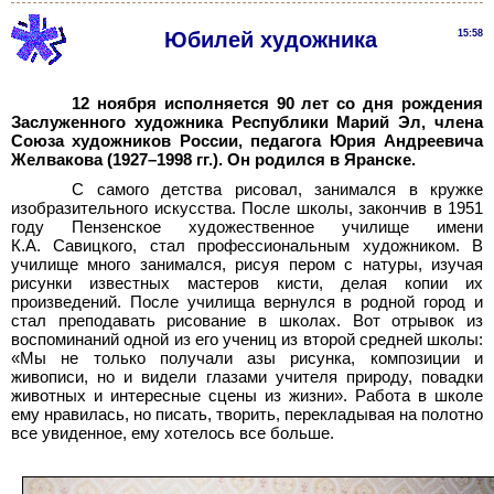
Юбилей художника
15:58
12 ноября исполняется 90 лет со дня рождения
Заслуженного художника Республики Марий Эл, члена
Союза художников России, педагога Юрия Андреевича
Желвакова (1927–1998 гг.). Он родился в Яранске.
С самого детства рисовал, занимался в кружке
изобразительного искусства. После школы, закончив в 1951
году Пензенское художественное училище имени
К.А. Савицкого, стал профессиональным художником. В
училище много занимался, рисуя пером с натуры, изучая
рисунки известных мастеров кисти, делая копии их
произведений. После училища вернулся в родной город и
стал преподавать рисование в школах. Вот отрывок из
воспоминаний одной из его учениц из второй средней школы:
«Мы не только получали азы рисунка, композиции и
живописи, но и видели глазами учителя природу, повадки
животных и интересные сцены из жизни». Работа в школе
ему нравилась, но писать, творить, перекладывая на полотно
все увиденное, ему хотелось все больше.