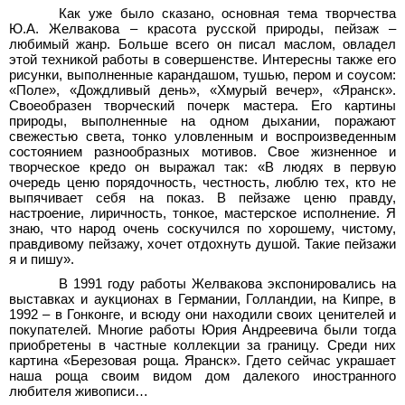
Как уже было сказано, основная тема творчества
Ю.А. Желвакова – красота русской природы, пейзаж –
любимый жанр. Больше всего он писал маслом, овладел
этой техникой работы в совершенстве. Интересны также его
рисунки, выполненные карандашом, тушью, пером и соусом:
«Поле», «Дождливый день», «Хмурый вечер», «Яранск».
Своеобразен творческий почерк мастера. Его картины
природы, выполненные на одном дыхании, поражают
свежестью света, тонко уловленным и воспроизведенным
состоянием разнообразных мотивов.
Свое жизненное и
творческое кредо он выражал так: «В людях в первую
очередь ценю порядочность, честность, люблю тех, кто не
выпячивает себя на показ. В пейзаже ценю правду,
настроение, лиричность, тонкое, мастерское исполнение. Я
знаю, что народ очень соскучился по хорошему, чистому,
правдивому пейзажу, хочет отдохнуть душой. Такие пейзажи
я и пишу».
В 1991 году работы Желвакова экспонировались на
выставках и аукционах в Германии, Голландии, на Кипре, в
1992 – в Гонконге, и всюду они находили своих ценителей и
покупателей. Многие работы Юрия Андреевича были тогда
приобретены в частные коллекции за границу. Среди них
картина «Березовая роща. Яранск». Гдето сейчас украшает
наша роща своим видом дом далекого иностранного
любителя живописи…