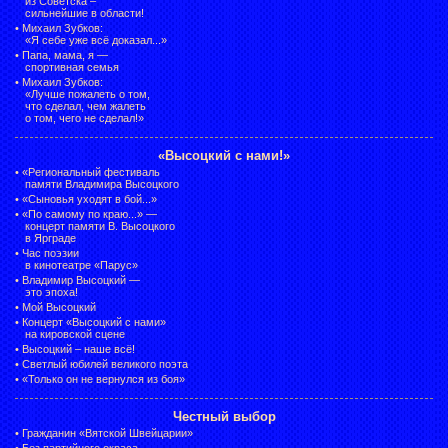
из Советска –
сильнейшие в области!
•
Михаил Зубков:
«Я себе уже всё доказал...»
•
Папа, мама, я —
спортивная семья
•
Михаил Зубков:
«Лучше пожалеть о том,
что сделал, чем жалеть
о том, чего не сделал!»
«Высоцкий с нами!»
•
«Региональный фестиваль
памяти Владимира Высоцкого
•
«Сыновья уходят в бой...»
•
«По самому по краю...» —
концерт памяти В. Высоцкого
в Ярграде
•
Час поэзии
в кинотеатре «Парус»
•
Владимир Высоцкий —
это эпоха!
•
Мой Высоцкий
•
Концерт «Высоцкий с нами»
на кировской сцене
•
Высоцкий – наше всё!
•
Светлый юбилей великого поэта
•
«Только он не вернулся из боя»
Честный выбор
•
Гражданин «Вятской Швейцарии»
•
Без партийного окраса.