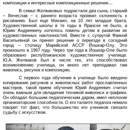
композиции и интересные композиционные решения…
В семье Желваковых подрастали два сына, старший
– Вячеслав – с раннего возраста проявил склонность к
рисованию. Был еще Михаил, на 10 лет младше брата.
Художественной школы в те годы в Яранске не было, а
Юрию Андреевичу хотелось помочь детям в развитии их
художественных наклонностей. Вместе с супругой Фаиной
Васильевной он принял решение о переезде в соседний
город – столицу Марийской АССР Йошкар-Олу. Это
произошло в 1967 году. Через три года в Йошкар-Оле было
образовано республиканское художественное училище.
Ю.А. Желваков был в числе тех, кто способствовал
возникновению училища, он много лет преподавал там
живопись, рисунок и композицию.
С первого года обучения в училище было введено
копирование рисунков и живописных работ прославленных
мастеров, такой прием обучения Юрий Андреевич считал
очень важным для овладения техникой живописи и графики.
Он обладал большим педагогическим даром, имел неплохие
организаторские способности. О его таланте педагога немало
говорит тот факт, что большинство его учеников связало
судьбу с искусством.