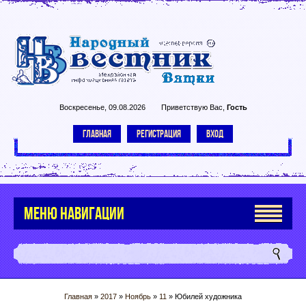
Воскресенье, 09.08.2026
Приветствую Вас
,
Гость
ГЛАВНАЯ
РЕГИСТРАЦИЯ
ВХОД
МЕНЮ НАВИГАЦИИ
Главная
»
2017
»
Ноябрь
»
11
» Юбилей художника