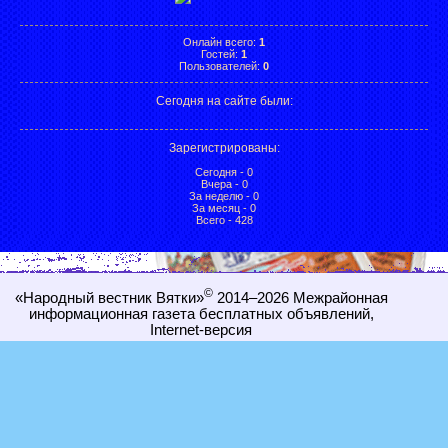
Онлайн всего:
1
Гостей:
1
Пользователей:
0
Сегодня на сайте были:
Зарегистрированы
:
Сегодня - 0
Вчера - 0
За неделю - 0
За месяц - 0
Всего - 428
©
«Народный вестник Вятки»
2014–2026
Межрайонная
информационная газета бесплатных объявлений,
Internet-
версия