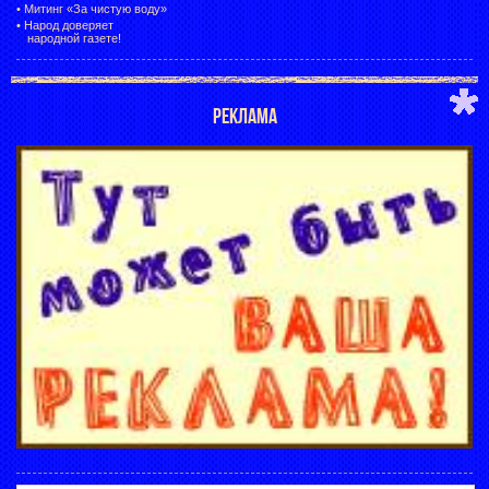
•
Митинг «За чистую воду»
•
Народ доверяет
народной газете!
РЕКЛАМА