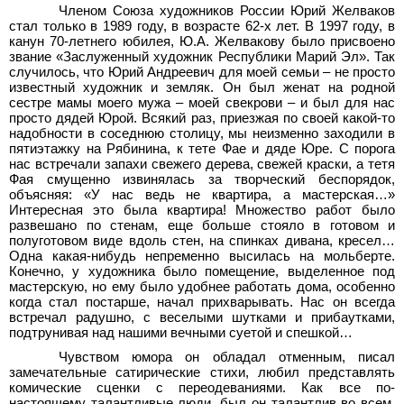
Членом Союза художников России Юрий Желваков
стал только в 1989 году, в возрасте 62-х лет. В 1997 году, в
канун 70-летнего юбилея, Ю.А. Желвакову было присвоено
звание «Заслуженный художник Республики Марий Эл». Так
случилось, что Юрий Андреевич для моей семьи – не просто
известный художник и земляк. Он был женат на родной
сестре мамы моего мужа – моей свекрови – и был для нас
просто дядей Юрой. Всякий раз, приезжая по своей какой-то
надобности в соседнюю столицу, мы неизменно заходили в
пятиэтажку на Рябинина, к тете Фае и дяде Юре. С порога
нас встречали запахи свежего дерева, свежей краски, а тетя
Фая смущенно извинялась за творческий беспорядок,
объясняя: «У нас ведь не квартира, а мастерская…»
Интересная это была квартира! Множество работ было
развешано по стенам, еще больше стояло в готовом и
полуготовом виде вдоль стен, на спинках дивана, кресел…
Одна какая-нибудь непременно высилась на мольберте.
Конечно, у художника было помещение, выделенное под
мастерскую, но ему было удобнее работать дома, особенно
когда стал постарше, начал прихварывать. Нас он всегда
встречал радушно, с веселыми шутками и прибаутками,
подтрунивая над нашими вечными суетой и спешкой…
Чувством юмора он обладал отменным, писал
замечательные сатирические стихи, любил представлять
комические сценки с переодеваниями. Как все по-
настоящему талантливые люди, был он талантлив во всем.