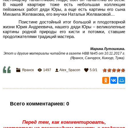
В нашей квартире тоже есть небольшая коллекция
пейзажных работ дяди Юры, а еще есть картины его сына
Михаила Желвакова, его внучки Натальи Желваковой…
Поистине достойный итог большой и плодотворной
жизни Юрия Андреевича, нашего дяди Юры – великолепные
картины родной природы его кисти и потомки, ставшие
продолжателями традиций мастера.
Марина Лутошкина
.
Этот и другие материалы читайте в газете НВВ №45 от 10.11.2017 г.
(Яранск, Санчурск, Кикнур, Тужа)
.
Яранск
1497
Alex_Spacon
5.0
/
1
1
2
3
4
5
Всего комментариев
:
0
Перед тем, как комментировать,