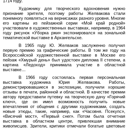
1714 году.
Художнику для творческого вдохновения нужно
признание зрителя, поэтому работы Желвакова стали
понемногу появляться на вернисажах разного уровня. Многие
его картины из пейзажной серии «Мой край родной»
участвовали в художественных выставках, например, в 1964
году рисунок «Уборка ржи» экспонировался на зональной
тематической выставке в Архангельске.
В 1965 году Ю. Желваков заслуженно получил
первую премию за графические работы. В том же году на
Всероссийской художественной выставке в Москве его
пейзаж «Хмурый день» был удостоен диплома II степени, а
картина «Ледоход» принимала участие в областной
выставке…
В 1966 году состоялась первая персональная
выставка художника Юрия Желвакова. Работы,
демонстрировавшиеся в экспозиции, получили хорошие
отзывы в печати, районной и областной. В качестве премии
автору предоставили путевку на творческую дачу «Горячий
ключ», где он имел возможность получить новые
впечатления от общения с другими художниками, создать
новые этюды, такие, например, как «Часовня. Псекупс»,
«Висячий мост», «Первый снег». Потом была отчетная
выставка в областном центре, привлекшая внимание
живописцев. Зрители, критики отмечали богатые цветовые