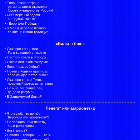
•
Творческая встреча
регионального отделения
Союза журналистов России!
•
Бессмертный подвиг
в сердцах живых
•
«Дорогами Победы»
•
9 Мая в деревне Фокино:
память и живая традиция
«Вилы в бок!»
•
Сказ про хрень или
Яд в красивой упаковке
•
Пустили козла в огород?
•
Сказ о сельском тандеме
•
Лось – самоубийца?
•
Почему Кошкин приписал
себе каждое пятое яйцо?
•
Сказ про то, как Тишка
лодочный мотор испытывал
•
По мне, уж лучше пей,
да дело разумей
•
В Зашижемье! Домой!
Ренегат или марионетка
•
Что в лоб, что по лбу!
Дуролом или вредитель?!
•
На зеркало неча пенять,
коли рожа крива
•
Докатились?
•
Павлины, говоришь?.. Хе-х!
•
Мамаевские «засланцы»?