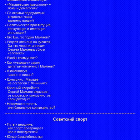
•
«Мамаевская идеология» –
ложь и демагогия?
•
Со скамьи подсудимых —
в кресло главы
администрации?
•
Политическая проституция,
спекуляция и имитация
оппозиции?
•
Кто Вы, господин Мамаев?
•
Рецепт «печени на кулаке».
За что «воспитанники»
Сергея Мамаева убили
человека?
•
Якобы коммунист?
•
Как «уважает» закон
депутат-коммунист Мамаев?
•
«Законнику»
закон не писан?
•
Коммунист Мамаев
не согласен с Лениным?
•
Красный «Корейко*».
Сергей Мамаев скрывает
от кировских коммунистов
свои доходы?
•
Некомпетентность
или банальное критиканство?
Советский спорт
•
Путь к вершине:
как спорт превращает
нас в победителей
•
Юные баскетболистки